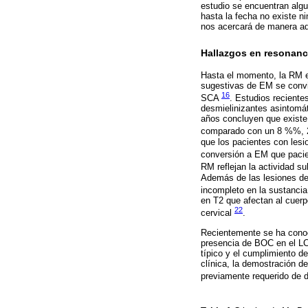
estudio se encuentran algu
hasta la fecha no existe n
nos acercará de manera ade
Hallazgos en resonanc
Hasta el momento, la RM e
sugestivas de EM se convi
16
SCA
. Estudios reciente
desmielinizantes asintomát
años concluyen que exist
comparado con un 8 %%, 2
que los pacientes con lesio
conversión a EM que pacie
RM reflejan la actividad s
Además de las lesiones del
incompleto en la sustancia
en T2 que afectan al cuerp
22
cervical
.
Recientemente se ha conoci
presencia de BOC en el LC
típico y el cumplimiento d
clínica, la demostración d
previamente requerido de d