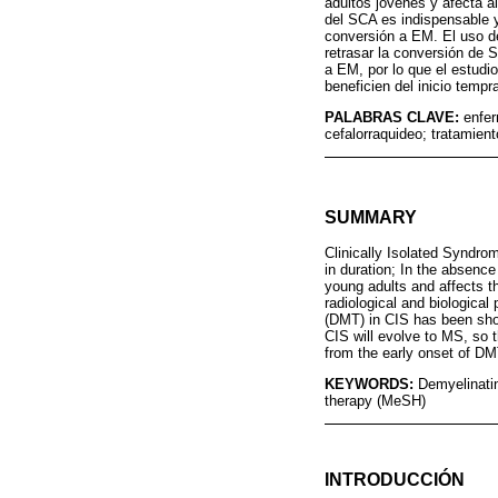
adultos jóvenes y afecta al
del SCA es indispensable y
conversión a EM. El uso d
retrasar la conversión de 
a EM, por lo que el estudi
beneficien del inicio temp
PALABRAS CLAVE:
enfer
cefalorraquideo; tratamien
SUMMARY
Clinically Isolated Syndro
in duration; In the absence
young adults and affects th
radiological and biologica
(DMT) in CIS has been show
CIS will evolve to MS, so t
from the early onset of DM
KEYWORDS:
Demyelinatin
therapy (MeSH)
INTRODUCCIÓN