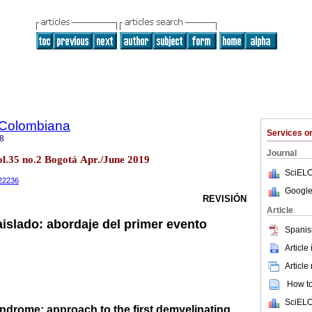
 Colombiana
Services 
8
Journal
l.35 no.2 Bogotá Apr./June 2019
SciELO
022236
Google
REVISIÓN
Article
aislado: abordaje del primer evento
Spanis
Article
Article
How to 
SciELO
syndrome: approach to the first demyelinating