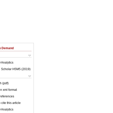
on Demand
 Analytics
 Scholar H5M5 (
2019
)
h (pdf)
 in xml format
 references
cite this article
 Analytics