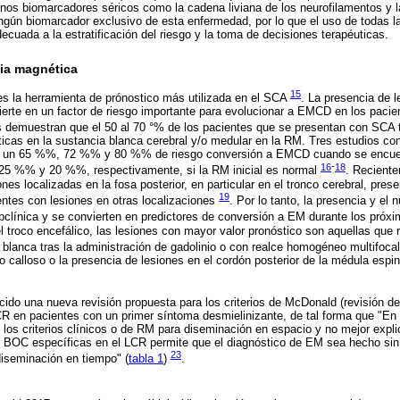
nos biomarcadores séricos como la cadena liviana de los neurofilamentos y l
ingún biomarcador exclusivo de esta enfermedad, por lo que el uso de todas la
cuada a la estratificación del riesgo y la toma de decisiones terapéuticas.
ia magnética
15
s la herramienta de prónostico más utilizada en el SCA
. La presencia de 
erte en un factor de riesgo importante para evolucionar a EMCD en los pacie
s demuestran que el 50 al 70 °% de los pacientes que se presentan con SCA 
icas en la sustancia blanca cerebral y/o medular en la RM. Tres estudios co
e un 65 %%, 72 %% y 80 %% de riesgo conversión a EMCD cuando se encuen
16
-
18
5 %% y 20 %%, respectivamente, si la RM inicial es normal
. Recient
nes localizadas en la fosa posterior, en particular en el tronco cerebral, pre
19
ntes con lesiones en otras localizaciones
. Por lo tanto, la presencia y el
ubclínica y se convierten en predictores de conversión a EM durante los próx
 troco encefálico, las lesiones con mayor valor pronóstico son aquellas que r
 blanca tras la administración de gadolinio o con realce homogéneo multifoca
o calloso o la presencia de lesiones en el cordón posterior de la médula espin
do una nueva revisión propuesta para los criterios de McDonald (revisión de
R en pacientes con un primer síntoma desmielinizante, de tal forma que "En
e los criterios clínicos o de RM para diseminación en espacio y no mejor expli
e BOC específicas en el LCR permite que el diagnóstico de EM sea hecho sin e
23
iseminación en tiempo" (
tabla 1
)
.