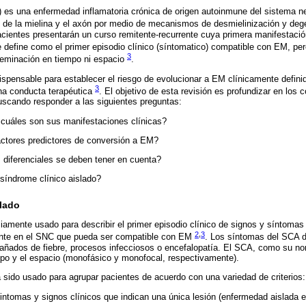
) es una enfermedad inflamatoria crónica de origen autoinmune del sistema n
 de la mielina y el axón por medio de mecanismos de desmielinización y de
ientes presentarán un curso remitente-recurrente cuya primera manifestació
 define como el primer episodio clínico (síntomatico) compatible con EM, p
3
diseminación en tiempo ni espacio
.
dispensable para establecer el riesgo de evolucionar a EM clínicamente defi
3
na conducta terapéutica
. El objetivo de esta revisión es profundizar en los
uscando responder a las siguientes preguntas:
cuáles son sus manifestaciones clínicas?
actores predictores de conversión a EM?
 diferenciales se deben tener en cuenta?
 síndrome clínico aislado?
slado
amente usado para describir el primer episodio clínico de signos y síntoma
2
,
3
zante en el SNC que pueda ser compatible con EM
. Los síntomas del SCA d
añados de fiebre, procesos infecciosos o encefalopatía. El SCA, como su nom
mpo y el espacio (monofásico y monofocal, respectivamente).
sido usado para agrupar pacientes de acuerdo con una variedad de criterios:
sintomas y signos clínicos que indican una única lesión (enfermedad aislada 