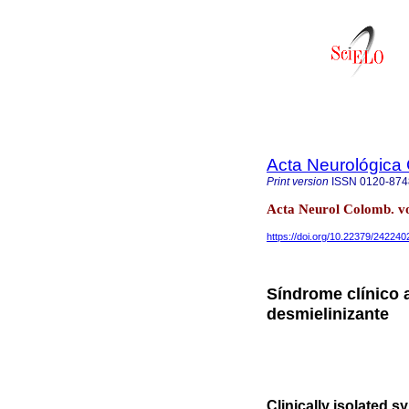
Acta Neurológica
Print version
ISSN
0120-874
Acta Neurol Colomb. vo
https://doi.org/10.22379/24224
Síndrome clínico 
desmielinizante
Clinically isolated 