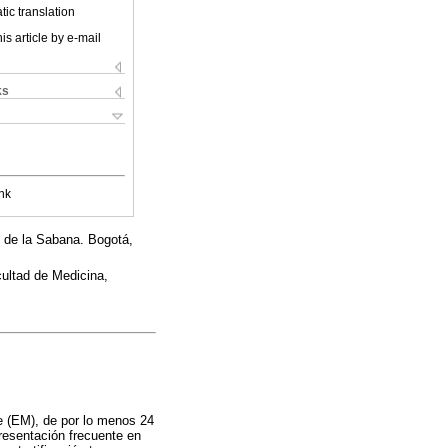
ic translation
is article by e-mail
ks
nk
 de la Sabana. Bogotá,
ultad de Medicina,
le (EM), de por lo menos 24
presentación frecuente en