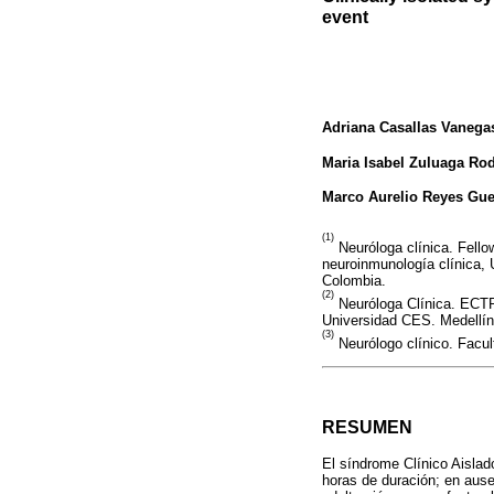
event
Adriana Casallas Vanega
Maria Isabel Zuluaga Ro
Marco Aurelio Reyes Gue
(1)
Neuróloga clínica. Fello
neuroinmunología clínica,
Colombia.
(2)
Neuróloga Clínica. ECTR
Universidad CES. Medellín
(3)
Neurólogo clínico. Facu
RESUMEN
El síndrome Clínico Aislad
horas de duración; en ause