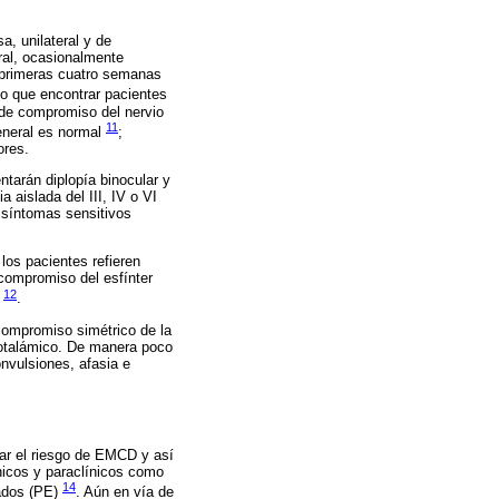
a, unilateral y de
ral, ocasionalmente
s primeras cuatro semanas
o que encontrar pacientes
 de compromiso del nervio
11
general es normal
;
ores.
tarán diplopía binocular y
 aislada del III, IV o VI
o síntomas sensitivos
los pacientes refieren
 compromiso del esfínter
12
e
.
compromiso simétrico de la
notalámico. De manera poco
onvulsiones, afasia e
uar el riesgo de EMCD y así
ínicos y paraclínicos como
14
ados (PE)
. Aún en vía de