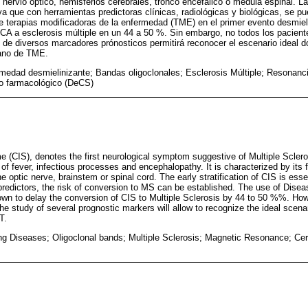
 nervio óptico, hemisferios cerebrales, tronco encefálico o médula espinal. La
a que con herramientas predictoras clínicas, radiológicas y biológicas, se pu
e terapias modificadoras de la enfermedad (TME) en el primer evento desmie
SCA a esclerosis múltiple en un 44 a 50 %. Sin embargo, no todos los pacie
o de diversos marcadores prónosticos permitirá reconocer el escenario ideal 
rano de TME.
medad desmielinizante; Bandas oligoclonales; Esclerosis Múltiple; Resonanc
to farmacológico (DeCS)
me (CIS), denotes the first neurological symptom suggestive of Multiple Sclero
 of fever, infectious processes and encephalopathy. It is characterized by its 
e optic nerve, brainstem or spinal cord. The early stratification of CIS is esse
l predictors, the risk of conversion to MS can be established. The use of Dise
n to delay the conversion of CIS to Multiple Sclerosis by 44 to 50 %%. Howev
he study of several prognostic markers will allow to recognize the ideal scena
T.
g Diseases; Oligoclonal bands; Multiple Sclerosis; Magnetic Resonance; Cer