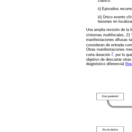
clásico.
ii) Episodios recur
iii) Único evento c
lesiones en localiza
Una amplia revisión de la 
síntomas multifocales, 21 
manifestaciones difusas ta
consideran de entrada com
Otras manifestaciones meno
7
corta duración
, por lo qu
objetivo de descartar otra
diagnóstico diferencial (
fig