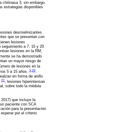
a chitinasa 3; sin embargo,
s estrategias disponibles
lesiones desmielinizantes
ntes que se presentan con
tienen lesiones
n seguimiento a 7, 15 y 20
tran lesiones en la RM;
emente se ha demostrado
sentan un mayor riesgo de
 número de lesiones en la
3
,
20
imos 5 a 15 años.
.
ealzan en forma de anillo
21
l
, lesiones hiperintensas
al, sobre todo la médula
 2017) que incluye la
 un paciente con SCA
cación para la presentación
sperar por el criterio