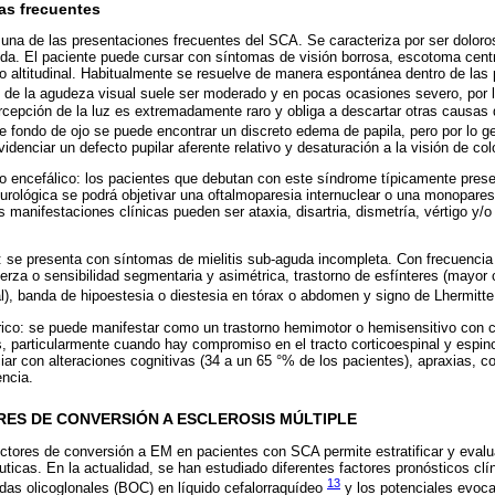
as frecuentes
s una de las presentaciones frecuentes del SCA. Se caracteriza por ser doloros
da. El paciente puede cursar con síntomas de visión borrosa, escotoma cent
to altitudinal. Habitualmente se resuelve de manera espontánea dentro de la
 de la agudeza visual suele ser moderado y en pocas ocasiones severo, por l
ercepción de la luz es extremadamente raro y obliga a descartar otras causas
e fondo de ojo se puede encontrar un discreto edema de papila, pero por lo 
denciar un defecto pupilar aferente relativo y desaturación a la visión de col
o encefálico: los pacientes que debutan con este síndrome típicamente presen
urológica se podrá objetivar una oftalmoparesia internuclear o una monoparesia
s manifestaciones clínicas pueden ser ataxia, disartria, dismetría, vértigo y/
 se presenta con síntomas de mielitis sub-aguda incompleta. Con frecuencia 
uerza o sensibilidad segmentaria y asimétrica, trastorno de esfínteres (mayor
nal), banda de hipoestesia o diestesia en tórax o abdomen y signo de Lhermitt
ico: se puede manifestar como un trastorno hemimotor o hemisensitivo con 
, particularmente cuando hay compromiso en el tracto corticoespinal y espi
iar con alteraciones cognitivas (34 a un 65 °% de los pacientes), apraxias, c
encia.
ES DE CONVERSIÓN A ESCLEROSIS MÚLTIPLE
ictores de conversión a EM en pacientes con SCA permite estratificar y eval
uticas. En la actualidad, se han estudiado diferentes factores pronósticos cl
13
das olicoglonales (BOC) en líquido cefalorraquídeo
y los potenciales evoc