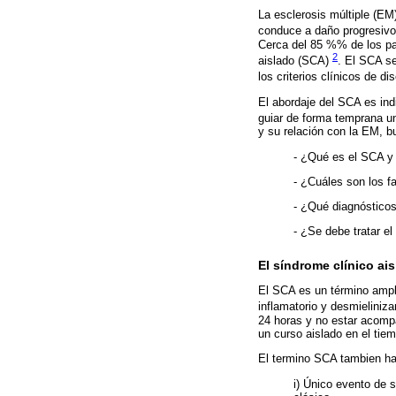
La esclerosis múltiple (EM
conduce a daño progresivo
Cerca del 85 %% de los pac
2
aislado (SCA)
. El SCA se
los criterios clínicos de 
El abordaje del SCA es in
guiar de forma temprana u
y su relación con la EM, b
- ¿Qué es el SCA y 
- ¿Cuáles son los f
- ¿Qué diagnósticos
- ¿Se debe tratar el
El síndrome clínico ai
El SCA es un término ampli
inflamatorio y desmielini
24 horas y no estar acomp
un curso aislado en el tie
El termino SCA tambien ha 
i) Único evento de 