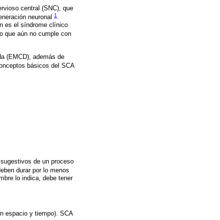
ervioso central (SNC), que
1
generación neuronal
.
n es el síndrome clínico
ero que aún no cumple con
nida (EMCD), además de
 conceptos básicos del SCA
s sugestivos de un proceso
eben durar por lo menos
bre lo indica, debe tener
en espacio y tiempo). SCA