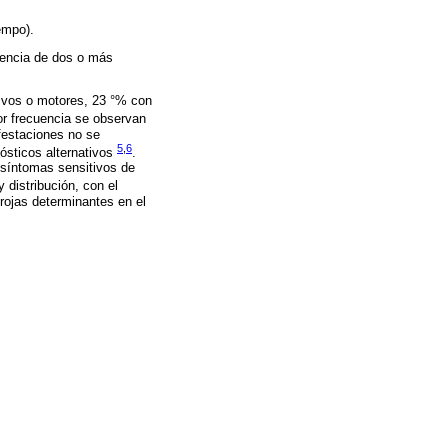
empo).
esencia de dos o más
tivos o motores, 23 °% con
r frecuencia se observan
festaciones no se
5
,
6
ósticos alternativos
.
 síntomas sensitivos de
 distribución, con el
rojas determinantes en el