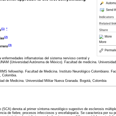
Automat
Send th
Indicators
Related lin
(1)
*
s
Share
More
(2)
das
More
(3)
rrero
Permali
w enfermedades inflamatorias del sistema nervioso central y
 UNAM (Universidad Autónoma de México). Facultad de medicina. Universidad
IMS fellowship. Facultad de Medicina. Instituto Neurológico Colombiano. Fac
, Colombia.
ltad de Medicina. Universidad Militar Nueva Granada. Bogotá, Colombia
o (SCA) denota al primer síntoma neurológico sugestivo de esclerosis múltip
ncia de fiebre, procesos infecciosos y encefalopatía. Se caracteriza por su 