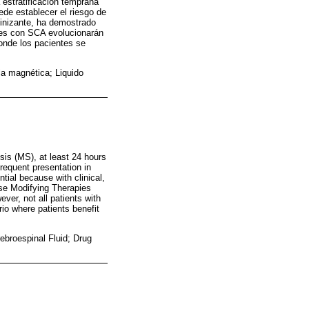
 estratificación temprana
ede establecer el riesgo de
linizante, ha demostrado
ntes con SCA evolucionarán
donde los pacientes se
ia magnética; Liquido
sis (MS), at least 24 hours
frequent presentation in
ntial because with clinical,
ase Modifying Therapies
er, not all patients with
rio where patients benefit
ebroespinal Fluid; Drug