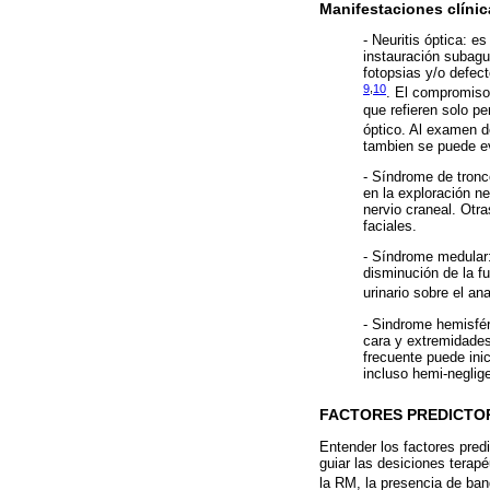
Manifestaciones clínic
- Neuritis óptica: e
instauración subagu
fotopsias y/o defec
9
,
10
. El compromiso
que refieren solo p
óptico. Al examen d
tambien se puede evi
- Síndrome de tronc
en la exploración ne
nervio craneal. Otra
faciales.
- Síndrome medular:
disminución de la f
urinario sobre el a
- Sindrome hemisfér
cara y extremidades
frecuente puede inic
incluso hemi-neglig
FACTORES PREDICTOR
Entender los factores pred
guiar las desiciones terapé
la RM, la presencia de ban