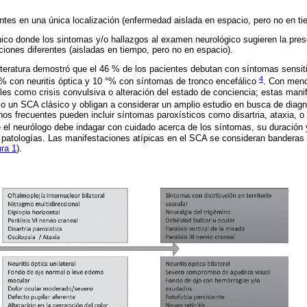
rentes en una única localización (enfermedad aislada en espacio, pero no en ti
línico donde los sintomas y/o hallazgos al examen neurológico sugieren la pr
ciones diferentes (aisladas en tiempo, pero no en espacio).
literatura demostró que el 46 % de los pacientes debutan con síntomas sensi
4
% con neuritis óptica y 10 °% con síntomas de tronco encefálico
. Con meno
les como crisis convulsiva o alteración del estado de conciencia; estas mani
o un SCA clásico y obligan a considerar un amplio estudio en busca de diagn
s frecuentes pueden incluir síntomas paroxísticos como disartria, ataxia, o
e el neurólogo debe indagar con cuidado acerca de los síntomas, su duración y
s patologías. Las manifestaciones atípicas en el SCA se consideran banderas 
ura 1
).