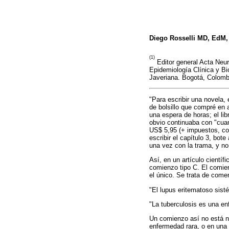
Diego Rosselli MD, EdM
(1)
Editor general Acta Neu
Epidemiología Clínica y Bi
Javeriana. Bogotá, Colomb
"Para escribir una novela, 
de bolsillo que compré en 
una espera de horas; el li
obvio continuaba con "cuan
US$ 5,95 (+ impuestos, com
escribir el capítulo 3, bot
una vez con la trama, y no 
Así, en un artículo cientí
comienzo tipo C. El comien
el único. Se trata de come
"El lupus eritematoso sist
"La tuberculosis es una en
Un comienzo así no está ne
enfermedad rara, o en una 