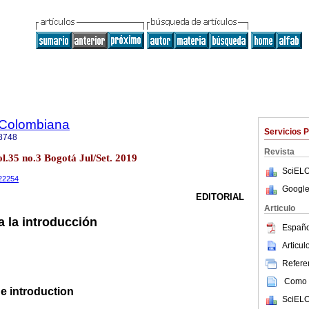
 Colombiana
Servicios 
8748
Revista
l.35 no.3 Bogotá Jul/Set. 2019
SciELO
022254
Google
EDITORIAL
Articulo
a la introducción
Españo
Articu
Referen
Como c
he introduction
SciELO