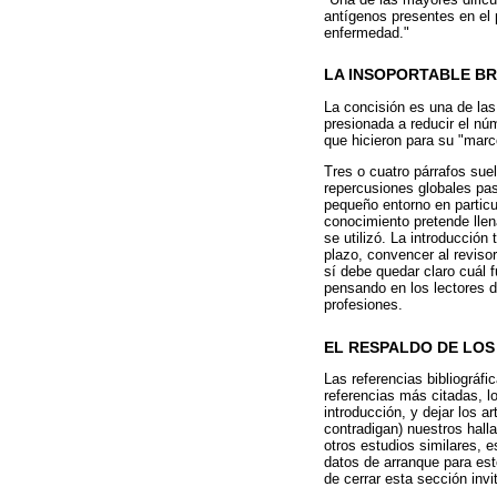
antígenos presentes en el p
enfermedad."
LA INSOPORTABLE BR
La concisión es una de las 
presionada a reducir el núm
que hicieron para su "marc
Tres o cuatro párrafos su
repercusiones globales pas
pequeño entorno en particul
conocimiento pretende llen
se utilizó. La introducción
plazo, convencer al revisor
sí debe quedar claro cuál f
pensando en los lectores d
profesiones.
EL RESPALDO DE LO
Las referencias bibliográf
referencias más citadas, lo
introducción, y dejar los 
contradigan) nuestros hal
otros estudios similares, 
datos de arranque para est
de cerrar esta sección invi