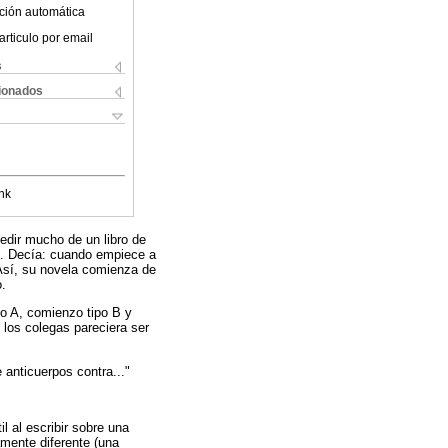
ción automática
articulo por email
s
cionados
nk
edir mucho de un libro de
ón. Decía: cuando empiece a
. Así, su novela comienza de
o.
po A, comienzo tipo B y
los colegas pareciera ser
anticuerpos contra..."
 al escribir sobre una
amente diferente (una