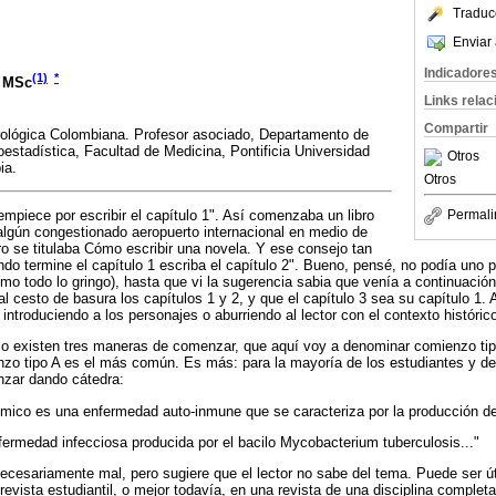
Traduc
Enviar 
Indicadore
(1)
*
, MSc
Links rela
Compartir
rológica Colombiana. Profesor asociado, Departamento de
oestadística, Facultad de Medicina, Pontificia Universidad
Otros
ia.
Otros
empiece por escribir el capítulo 1". Así comenzaba un libro
Permali
algún congestionado aeropuerto internacional en medio de
bro se titulaba Cómo escribir una novela. Y ese consejo tan
do termine el capítulo 1 escriba el capítulo 2". Bueno, pensé, no podía uno p
o todo lo gringo), hasta que vi la sugerencia sabia que venía a continuaci
e al cesto de basura los capítulos 1 y 2, y que el capítulo 3 sea su capítulo 1
introduciendo a los personajes o aburriendo al lector con el contexto históric
fico existen tres maneras de comenzar, que aquí voy a denominar comienzo ti
zo tipo A es el más común. Es más: para la mayoría de los estudiantes y de 
nzar dando cátedra:
émico es una enfermedad auto-inmune que se caracteriza por la producción de 
fermedad infecciosa producida por el bacilo Mycobacterium tuberculosis..."
cesariamente mal, pero sugiere que el lector no sabe del tema. Puede ser útil
revista estudiantil, o mejor todavía, en una revista de una disciplina complet