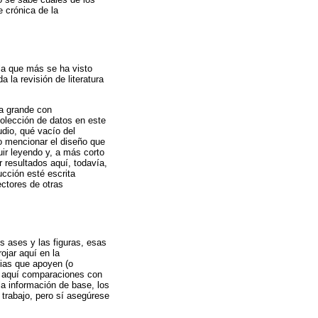
e crónica de la
 la que más se ha visto
 la revisión de literatura
ma grande con
colección de datos en este
udio, qué vacío del
do mencionar el diseño que
guir leyendo y, a más corto
r resultados aquí, todavía,
ucción esté escrita
ectores de otras
s ases y las figuras, esas
ojar aquí en la
cias que apoyen (o
r aquí comparaciones con
la información de base, los
 trabajo, pero sí asegúrese