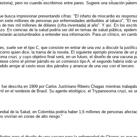
istoria), pero no cuando escribimos entre pares. Sugiere una situación paterna
ue busca impresionar presentando cifras: "El infarto de miocardio es respons
 siete millones de personas por enfermedades atribuibles al tabaco"; "El re
e tres mil millones de dólares (cifra inventada) al año". Y así. En los escrit
o. En ciencias de la salud podría ser útil en temas de salud pública, epidem
s estarán acostumbrados a entender esa información. Para un clínico, en cam
, suele ser el tipo C, que consiste en entrar de una vez a discutir la justifica
 como quien dice, la trama de la novela. El siguiente ejemplo proviene de un 
oma cruzi,
y cuyo objetivo final será, en un futuro, el diseño de una vacuna 
ese cómo el primer párrafo es un comienzo tipo A, el segundo habría sido u
dido arrojar al cesto esos dos párrafos y arrancar de una vez con el tercero.
fue descrita en 1909 por Carlos Justiniano Ribeiro Chagas mientras trabaja
ril en el nordeste de Brasil. Su agente etiológico, el Trypanosoma cruzi, es u
ndial de la Salud, en Colombia podría haber 1,6 millones de personas afect
s vivirían en zonas de alto riesgo."
ultades para el diseño de una vacuna para la enfermedad de Chagas es que n