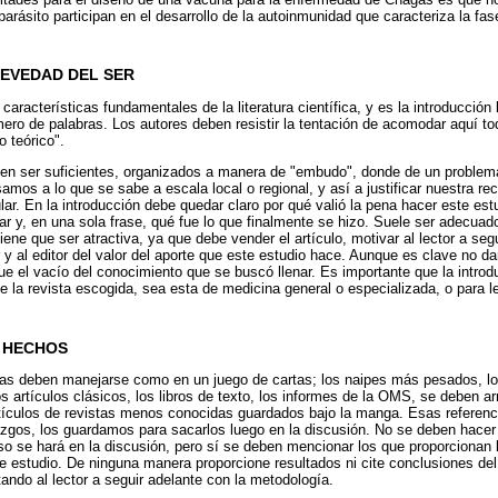
arásito participan en el desarrollo de la autoinmunidad que caracteriza la fas
EVEDAD DEL SER
características fundamentales de la literatura científica, y es la introducción
ero de palabras. Los autores deben resistir la tentación de acomodar aquí toda
o teórico".
elen ser suficientes, organizados a manera de "embudo", donde de un proble
amos a lo que se sabe a escala local o regional, y así a justificar nuestra re
ar. En la introducción debe quedar claro por qué valió la pena hacer este est
ar y, en una sola frase, qué fue lo que finalmente se hizo. Suele ser adecua
 tiene que ser atractiva, ya que debe vender el artículo, motivar al lector a se
 y al editor del valor del aporte que este estudio hace. Aunque es clave no da
ue el vacío del conocimiento que se buscó llenar. Es importante que la introd
e la revista escogida, sea esta de medicina general o especializada, o para l
S HECHOS
icas deben manejarse como en un juego de cartas; los naipes más pesados, lo
s artículos clásicos, los libros de texto, los informes de la OMS, se deben arr
artículos de revistas menos conocidas guardados bajo la manga. Esas referen
lazgos, los guardamos para sacarlos luego en la discusión. No se deben hace
eso se hará en la discusión, pero sí se deben mencionar los que proporcionan 
e estudio. De ninguna manera proporcione resultados ni cite conclusiones del
tando al lector a seguir adelante con la metodología.