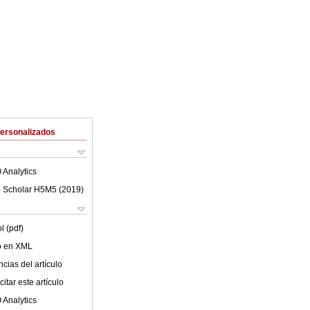
Personalizados
 Analytics
 Scholar H5M5 (
2019
)
l (pdf)
lo en XML
cias del artículo
itar este artículo
 Analytics