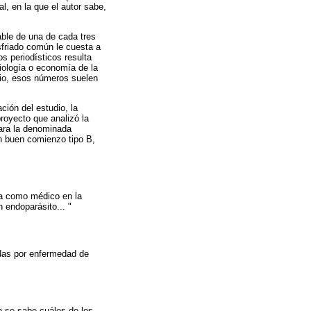
l, en la que el autor sabe,
able de una de cada tres
sfriado común le cuesta a
os periodísticos resulta
iología o economía de la
bio, esos números suelen
ción del estudio, la
proyecto que analizó la
para la denominada
n buen comienzo tipo B,
ba como médico en la
n endoparásito... "
adas por enfermedad de
o se sabe cuáles de los