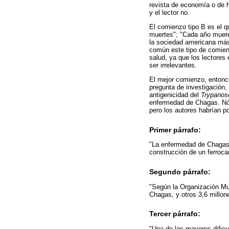
revista de economía o de h
y el lector no.
El comienzo tipo B es el q
muertes"; "Cada año mueren
la sociedad americana más d
común este tipo de comienz
salud, ya que los lectore
ser irrelevantes.
El mejor comienzo, entonces
pregunta de investigación,
antigenicidad del
Trypanos
enfermedad de Chagas. Nót
pero los autores habrían po
Primer párrafo:
"La enfermedad de Chagas 
construcción de un ferrocar
Segundo párrafo:
"Según la Organización Mu
Chagas, y otros 3,6 millone
Tercer párrafo:
"Una de las mayores dific