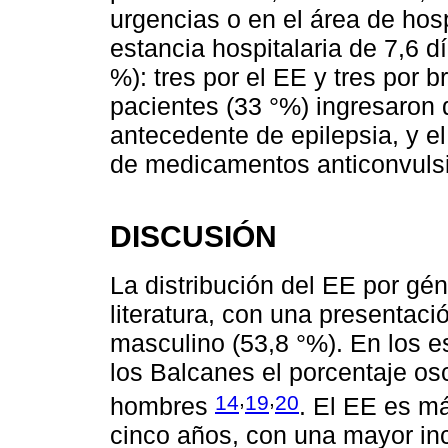
urgencias o en el área de hos
estancia hospitalaria de 7,6 dí
%): tres por el EE y tres por 
pacientes (33 °%) ingresaron
antecedente de epilepsia, y 
de medicamentos anticonvulsiv
DISCUSIÓN
La distribución del EE por gén
literatura, con una presentac
masculino (53,8 °%). En los e
los Balcanes el porcentaje os
,
,
14
19
20
hombres
. El EE es m
cinco años, con una mayor in