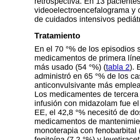
retrospectiva. En 13 pacientes
videoelectroencefalograma y c
de cuidados intensivos pediát
Tratamiento
En el 70 °% de los episodios
medicamentos de primera líne
más usado (54 °%) (
tabla 2
).
administró en 65 °% de los cas
anticonvulsivante más emplead
Los medicamentes de tercera l
infusión con midazolam fue el
EE, el 42,8 °% necesitó de d
medicamentos de mantenimien
monoterapia con fenobarbital (
fenitoína (7,2 °%) y levetirace