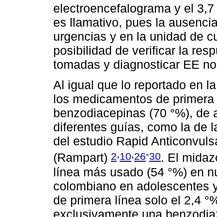
electroencefalograma y el 3,
es llamativo, pues la ausenci
urgencias y en la unidad de cu
posibilidad de verificar la re
tomadas y diagnosticar EE no
Al igual que lo reportado en l
los medicamentos de primera 
benzodiacepinas (70 °%), de
diferentes guías, como la de 
del estudio Rapid Anticonvulsan
,
,
-
2
10
26
30
(Rampart)
. El mida
línea más usado (54 °%) en nu
colombiano en adolescentes 
de primera línea solo el 2,4 °
exclusivamente una benzodiaz