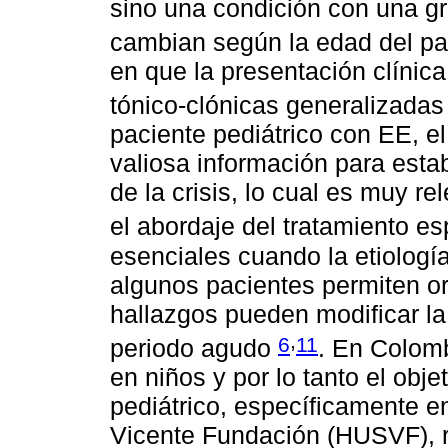
sino una condición con una gr
cambian según la edad del p
en que la presentación clíni
tónico-clónicas generalizada
paciente pediátrico con EE, e
valiosa información para estab
de la crisis, lo cual es muy r
el abordaje del tratamiento es
esenciales cuando la etiologí
algunos pacientes permiten ori
hallazgos pueden modificar la 
,
6
11
periodo agudo
. En Colomb
en niños y por lo tanto el obj
pediátrico, específicamente en
Vicente Fundación (HUSVF), re