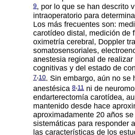
9
, por lo que se han descrito
intraoperatorio para determin
Los más frecuentes son: medi
carotídeo distal, medición de 
oximetría cerebral, Doppler t
somatosensoriales, electroenc
anestesia regional de realizar
cognitivas y del estado de co
,
7
10
. Sin embargo, aún no se 
,
8
11
anestésica
ni de neuromon
endarterectomía carotídea, a
mantenido desde hace aprox
aproximadamente 20 años se h
sistemáticas para responder a
las características de los estud