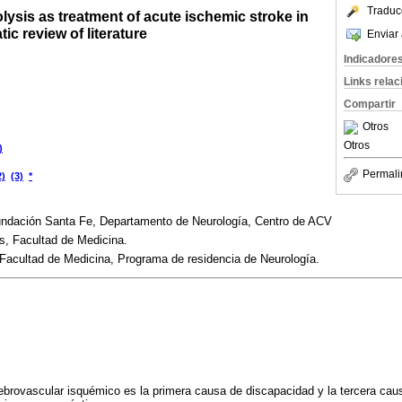
Traduc
ysis as treatment of acute ischemic stroke in
ic review of literature
Enviar 
Indicadore
Links rela
Compartir
Otros
Otros
)
Permali
2)
(3)
*
Fundación Santa Fe, Departamento de Neurología, Centro de ACV
s, Facultad de Medicina.
Facultad de Medicina, Programa de residencia de Neurología.
brovascular isquémico es la primera causa de discapacidad y la tercera cau