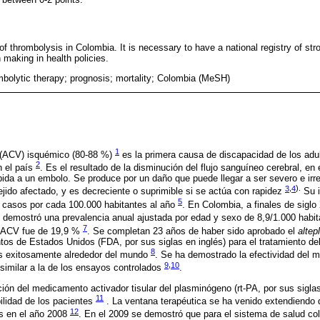
of thrombolysis in Colombia. It is necessary to have a national registry of str
n making in health policies.
mbolytic therapy; prognosis; mortality; Colombia (MeSH)
1
 (ACV) isquémico (80-88 %)
es la primera causa de discapacidad de los adu
2
n el país
. Es el resultado de la disminución del flujo sanguíneo cerebral, en 
ebida a un embolo. Se produce por un daño que puede llegar a ser severo e irr
3
,
4
).
tejido afectado, y es decreciente o suprimible si se actúa con rapidez
Su i
5
3 casos por cada 100.000 habitantes al año
. En Colombia, a finales de siglo
 demostró una prevalencia anual ajustada por edad y sexo de 8,9/1.000 habi
7
e ACV fue de 19,9 %
. Se completan 23 años de haber sido aprobado el
altep
os de Estados Unidos (FDA, por sus siglas en inglés) para el tratamiento d
8
os exitosamente alrededor del mundo
. Se ha demostrado la efectividad del 
9
,
10
 similar a la de los ensayos controlados
.
ción del medicamento activador tisular del plasminógeno (rt-PA, por sus siglas
11
ilidad de los pacientes
. La ventana terapéutica se ha venido extendiendo 
12
as en el año 2008
. En el 2009 se demostró que para el sistema de salud col