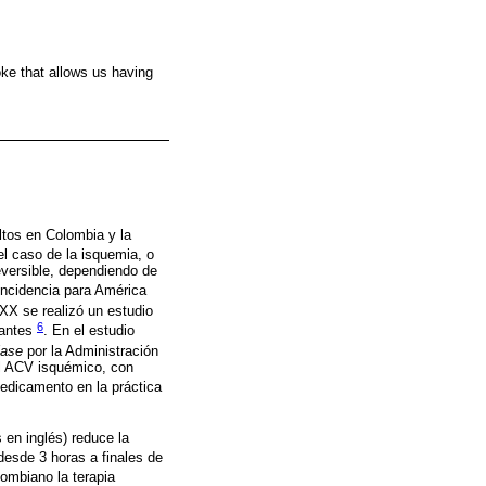
oke that allows us having
ltos en Colombia y la
el caso de la isquemia, o
eversible, dependiendo de
ncidencia para América
 XX se realizó un estudio
6
tantes
. En el estudio
lase
por la Administración
el ACV isquémico, con
medicamento en la práctica
 en inglés) reduce la
desde 3 horas a finales de
ombiano la terapia