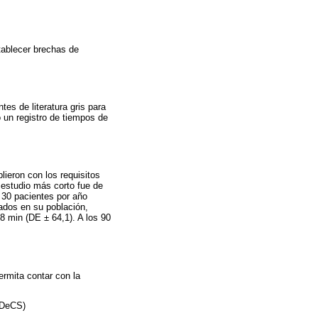
tablecer brechas de
es de literatura gris para
o un registro de tiempos de
lieron con los requisitos
 estudio más corto fue de
 30 pacientes por año
zados en su población,
8 min (DE ± 64,1). A los 90
ermita contar con la
 (DeCS)