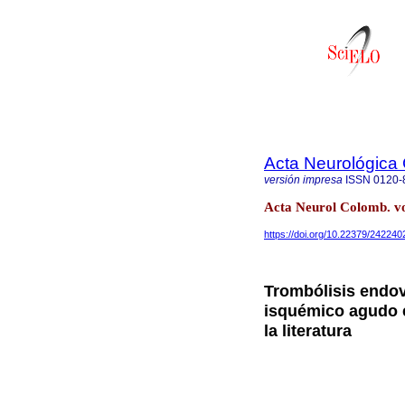
Acta Neurológica
versión impresa
ISSN
0120-
Acta Neurol Colomb. vo
https://doi.org/10.22379/24224
Trombólisis endo
isquémico agudo e
la literatura