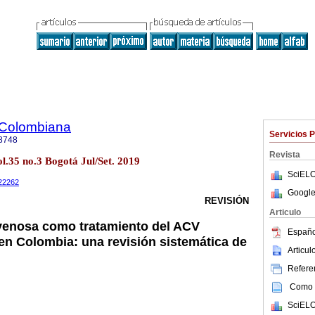
 Colombiana
Servicios 
8748
Revista
l.35 no.3 Bogotá Jul/Set. 2019
SciELO
022262
Google
REVISIÓN
Articulo
venosa como tratamiento del ACV
Españo
n Colombia: una revisión sistemática de
Articu
Referen
Como c
SciELO