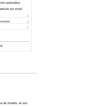
ción automática
articulo por email
s
cionados
nk
sa de muerte, el uso