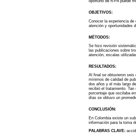
oportuno de rt-PA puede me
OBJETIVOS:
Conocer la experiencia de 
atención y oportunidades d
MÉTODOS:
Se hizo revisión sistemáti
las publicaciones sobre tr
atención, escalas utilizad
RESULTADOS:
Al final se obtuvieron seis
mínimos de calidad de publ
dos años y el más largo de
recibió el tratamiento. Ta
porcentaje que oscilaba en
días se obtuvo un promedi
CONCLUSIÓN:
En Colombia existe un subr
información para la toma d
PALABRAS CLAVE:
accid