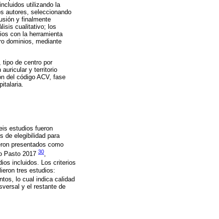
ncluidos utilizando la
os autores, seleccionando
usión y finalmente
isis cualitativo; los
dios con la herramienta
tro dominios, mediante
 tipo de centro por
auricular y territorio
ón del código ACV, fase
italaria.
eis estudios fueron
os de elegibilidad para
ueron presentados como
30
so Pasto 2017
,
ios incluidos. Los criterios
ieron tres estudios:
tos, lo cual indica calidad
sversal y el restante de