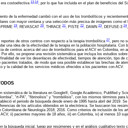
13
,
14
 era costoefectiva
, por lo que fue incluida en el plan de beneficios del
iento de la enfermedad cambió con el uso de los trombolíticos y recientemen
ulares con mayor ventana y una selección más precisa de imágenes como 
19
20
21
22
23
24
T-PRIME
, REVASCAT
, THRACE
, PISTE
, DAWN
, DEFUSE-3
27
eportes de otros centros con respecto a la terapia trombolítica
, pero no s
ar una idea de la efectividad de la terapia en la población hospitalaria. Con b
ia de centros acerca del uso de trombolíticos para el ACV en Colombia, en a
 Por ello, se propone una revisión sistemática que incluya los estudios sobre
finalidad de ver los desenlaces de efectividad, tiempos de atención, tipo de c
e pacientes tratados, de modo que sea posible establecer las brechas de atenc
nto y la calidad de los servicios médicos ofrecidos a los pacientes con ACV.
TODOS
ón sistemática de la literatura en Google®, Google Académico, PubMed y Scie
ombia", "rt-PA", "fibrinolisis" y "trombólisis", con los mismos términos para 
ableció el periodo de búsqueda desde enero de 1995 hasta abril del 2019. Se
erencias de los artículos obtenidos en la electrónica. Se buscaron los resú
 Colombiana de Neurología 2018, 2016. Como criterios de inclusión de los artíc
ACV, ii) pacientes mayores de 18 años, iii) en Colombia, iv) al menos 10 suj
 en la búsqueda inicial, luego por resúmenes y en el análisis cualitativo texto