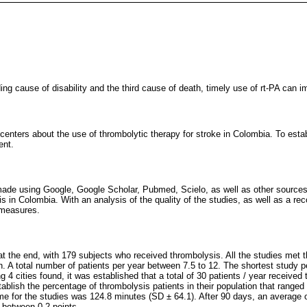
ing cause of disability and the third cause of death, timely use of rt-PA can 
centers about the use of thrombolytic therapy for stroke in Colombia. To esta
ent.
de using Google, Google Scholar, Pubmed, Scielo, as well as other sources of
s in Colombia. With an analysis of the quality of the studies, as well as a rec
measures.
at the end, with 179 subjects who received thrombolysis. All the studies met 
n. A total number of patients per year between 7.5 to 12. The shortest study 
4 cities found, it was established that a total of 30 patients / year received 
ablish the percentage of thrombolysis patients in their population that ranged
e for the studies was 124.8 minutes (SD ± 64.1). After 90 days, an average 
 between 0-2 points.