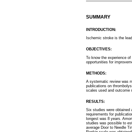
SUMMARY
INTRODUCTION:
Ischemic stroke is the lead
OBJECTIVES:
To know the experience of 
opportunities for improvem
METHODS:
A systematic review was ma
publications on thrombolysi
scales used and outcome 
RESULTS:
Six studies were obtained 
requirements for publicatio
longest was 8 years. Among 
studies was possible to est
average Door to Needle Tim
Rankin scale was obtained