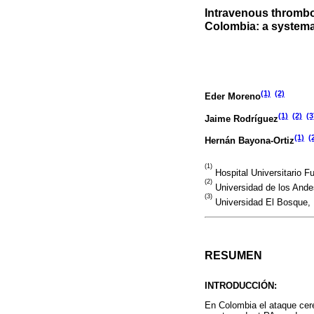
Intravenous thrombol
Colombia: a systemat
(1)
(2)
Eder Moreno
(1)
(2)
(3
Jaime Rodríguez
(1)
(
Hernán Bayona-Ortiz
(1)
Hospital Universitario 
(2)
Universidad de los Ande
(3)
Universidad El Bosque, 
RESUMEN
INTRODUCCIÓN:
En Colombia el ataque cere