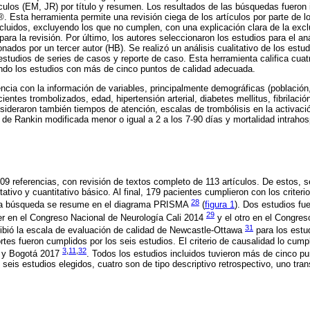
ículos (EM, JR) por título y resumen. Los resultados de las búsquedas fueron i
Esta herramienta permite una revisión ciega de los artículos por parte de l
cluidos, excluyendo los que no cumplen, con una explicación clara de la excl
para la revisión. Por último, los autores seleccionaron los estudios para el anál
ados por un tercer autor (HB). Se realizó un análisis cualitativo de los estu
 estudios de series de casos y reporte de caso. Esta herramienta califica cua
ndo los estudios con más de cinco puntos de calidad adecuada.
encia con la información de variables, principalmente demográficas (población,
ntes trombolizados, edad, hipertensión arterial, diabetes mellitus, fibrilación 
sideraron también tiempos de atención, escalas de trombólisis en la activaci
de Rankin modificada menor o igual a 2 a los 7-90 días y mortalidad intrahosp
09 referencias, con revisión de textos completo de 113 artículos. De estos, s
tativo y cuantitativo básico. Al final, 179 pacientes cumplieron con los criteri
28
e la búsqueda se resume en el diagrama PRISMA
(
figura 1
). Dos estudios f
29
r en el Congreso Nacional de Neurología Cali 2014
y el otro en el Congre
31
ibió la escala de evaluación de calidad de Newcastle-Ottawa
para los estud
tes fueron cumplidos por los seis estudios. El criterio de causalidad lo cumpl
3
,
11
,
32
 y Bogotá 2017
. Todos los estudios incluidos tuvieron más de cinco pun
s seis estudios elegidos, cuatro son de tipo descriptivo retrospectivo, uno tran