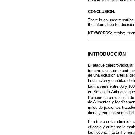
CONCLUSION:
There is an underreporting 
the information for decisio
KEYWORDS:
stroke; thro
INTRODUCCIÓN
El ataque cerebrovascular
tercera causa de muerte e
de una oclusión arterial d
la duración y cantidad de 
Latina varía entre 35 y 18
en Sabaneta-Antioquia que
Epineuro la prevalencia d
de Alimentos y Medicament
miles de pacientes tratad
diaria y con una seguridad
El retraso en la administra
eficacia y aumenta la morb
los noventa hasta 4,5 hor