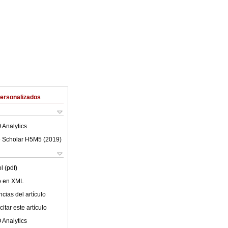
Personalizados
 Analytics
 Scholar H5M5 (
2019
)
l (pdf)
lo en XML
cias del artículo
itar este artículo
 Analytics