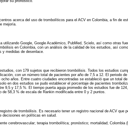
jorar su pronóstico.
centros acerca del uso de trombolíticos para el ACV en Colombia, a fin de es
e mejoría.
ca utilizando Google, Google Académico, PubMed, Scielo, así como otras fuent
ombólisis en Colombia, con un análisis de la calidad de los estudios, así com
as y medidas de desenlace.
 estudios, con 179 sujetos que recibieron trombólisis. Todos los estudios cump
icación, con un número total de pacientes por año de 7,5 a 12. El periodo de
 ocho años. Entre cuatro ciudades encontradas se estableció que un total de
n solo en dos estudios se pudo establecer el porcentaje de pacientes tromboli
tre 9,5 y 17,5 %. El tiempo puerta aguja promedio de los estudios fue de 124,
o de 58,3 % de escala de Rankin modificada entre 0 y 2 puntos.
egistro de trombólisis. Es necesario tener un registro nacional de ACV que p
e decisiones en políticas en salud.
ente cerebrovascular; terapia trombolítica; pronóstico; mortalidad; Colombia