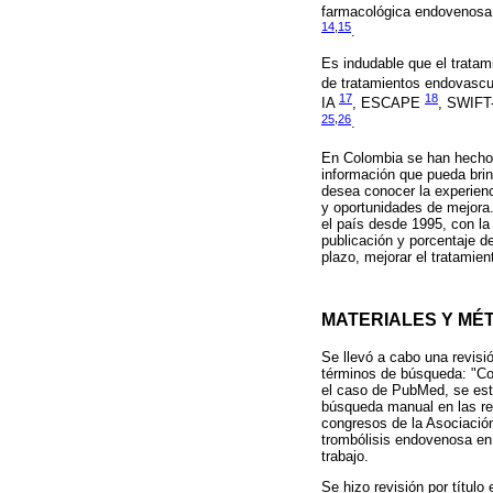
farmacológica endovenosa
14
,
15
.
Es indudable que el tratam
de tratamientos endovasc
17
18
IA
, ESCAPE
, SWIF
25
,
26
.
En Colombia se han hecho r
información que pueda brind
desea conocer la experienc
y oportunidades de mejora.
el país desde 1995, con la 
publicación y porcentaje d
plazo, mejorar el tratamie
MATERIALES Y MÉ
Se llevó a cabo una revisi
términos de búsqueda: "Col
el caso de PubMed, se est
búsqueda manual en las ref
congresos de la Asociación
trombólisis endovenosa en 
trabajo.
Se hizo revisión por título