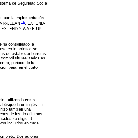
 Sistema de Seguridad Social
te con la implementación
16
el MR-CLEAN
, EXTEND-
, EXTEND Y WAKE-UP
e ha consolidado la
ase en lo anterior, se
ras de establecer barreras
 trombólisis realizados en
entro, periodo de la
ión para, en el corto
lo, utilizando como
la búsqueda en inglés. En
 hizo también una
menes de los dos últimos
ulos se eligió: i)
etos incluidos en cada
 completo. Dos autores