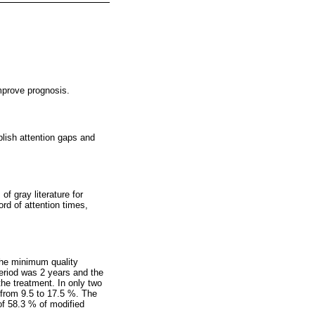
improve prognosis.
blish attention gaps and
 gray literature for
ord of attention times,
the minimum quality
period was 2 years and the
the treatment. In only two
 from 9.5 to 17.5 %. The
of 58.3 % of modified