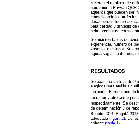
hicieron el tamizaje de art
herramienta Rayyan QCRI®. 
aquellos que pueden ser in
consolidando los artículos 
desacuerdos fueron solucion
para calidad y síntesis de
ocho preguntas, considera
Se hicieron tablas de evid
experiencia, número de pacie
vascular afectado). Se con
aguda/seguimiento, escala 
RESULTADOS
Se examinó un total de 9.5
elegidos para análisis cuali
inclusión. El resultado d
resumen y otro como póste
respectivamente. Se descr
de determinación y de repor
Bogotá 2014, Bogotá 2013
adecuada (
figura 2
). De lo
cohorte (
tabla 1
).