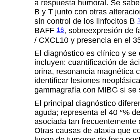
a respuesta humoral. Se sabe 
B y T junto con otras alterac
sin control de los linfocitos B
16
BAFF
, sobreexpresión de 
/ CXCL10 y presencia en el 3
El diagnóstico es clínico y 
incluyen: cuantificación de á
orina, resonancia magnética c
identificar lesiones neoplási
gammagrafía con MIBG si se
El principal diagnóstico difer
aguda; representa el 40 °% de
asociada tan frecuentemente
Otras causas de ataxia que co
luego de tumores de fosa pos