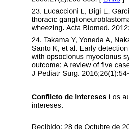
23. Lucaccioni L, Bigi E, Garc
thoracic ganglioneuroblastoma
wheezing. Acta Biomed. 2012;
24. Takama Y, Yoneda A, Naka
Santo K, et al. Early detectio
with opsoclonus-myoclonus s
outcome: A review of five cases
J Pediatr Surg. 2016;26(1):54-
Conflicto de intereses
Los au
intereses.
Recibido: 28 de Octubre de 2