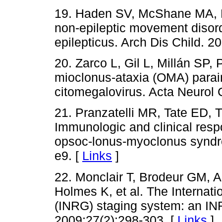
19. Haden SV, McShane MA, 
non-epileptic movement disord
epilepticus. Arch Dis Child. 2
20. Zarco L, Gil L, Millán SP,
mioclonus-ataxia (OMA) parain
citomegalovirus. Acta Neurol 
21. Pranzatelli MR, Tate ED, 
Immunologic and clinical respo
opsoc-lonus-myoclonus syndro
e9. [
Links
]
22. Monclair T, Brodeur GM, 
Holmes K, et al. The Internat
(INRG) staging system: an INR
2009;27(2):298-303. [
Links
]