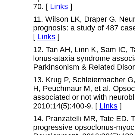
70. [
Links
]
11. Wilson LK, Draper G. Neur
prognosis: a study of 487 cas
[
Links
]
12. Tan AH, Linn K, Sam IC, 
lonus-ataxia syndrome associa
Parkinsonism & Related Disor
13. Krug P, Schleiermacher G
H, Peuchmaur M, et al. Opsoc
associated or not with neurob
2010;14(5):400-9. [
Links
]
14. Pranzatelli MR, Tate ED. 
progressive opsoclonus-myoc