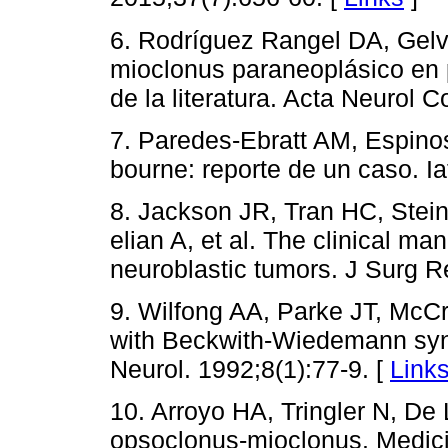
6. Rodríguez Rangel DA, Gel
mioclonus paraneoplásico en p
de la literatura. Acta Neurol 
7. Paredes-Ebratt AM, Espino
bourne: reporte de un caso. Ia
8. Jackson JR, Tran HC, Stei
elian A, et al. The clinical 
neuroblastic tumors. J Surg R
9. Wilfong AA, Parke JT, McC
with Beckwith-Wiedemann syn
Neurol. 1992;8(1):77-9. [
Link
10. Arroyo HA, Tringler N, D
opsoclonus-mioclonus. Medicin