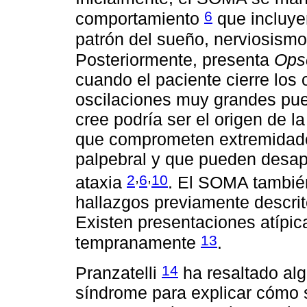
6
comportamiento
que incluyen
patrón del sueño, nerviosism
Posteriormente, presenta
Ops
cuando el paciente cierre los
oscilaciones muy grandes pued
cree podría ser el origen de la
que comprometen extremidades
palpebral y que pueden desap
,
,
2
6
10
ataxia
. El SOMA también
hallazgos previamente descrit
Existen presentaciones atípic
13
tempranamente
.
14
Pranzatelli
ha resaltado alg
síndrome para explicar cómo 