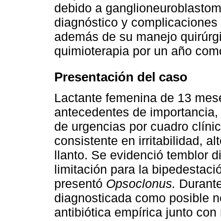
debido a ganglioneuroblastoma
diagnóstico y complicaciones 
además de su manejo quirúrgic
quimioterapia por un año como
Presentación del caso
Lactante femenina de 13 mese
antecedentes de importancia, 
de urgencias por cuadro clíni
consistente en irritabilidad, a
llanto. Se evidenció temblor d
limitación para la bipedestac
presentó
Opsoclonus.
Durante 
diagnosticada como posible n
antibiótica empírica junto con