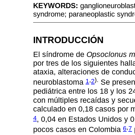
KEYWORDS:
ganglioneuroblas
syndrome; paraneoplastic syn
INTRODUCCIÓN
El síndrome de
Opsoclonus mi
por tres de los siguientes hal
ataxia, alteraciones de condu
,
).
1
2
neuroblastoma
Se present
pediátrica entre los 18 y los
con múltiples recaídas y secu
calculado en 0,18 casos por m
4
, 0,04 en Estados Unidos y 
,
6
7
pocos casos en Colombia