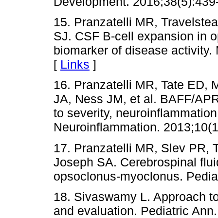
Development. 2016;38(5):439-
15. Pranzatelli MR, Travelstea
SJ. CSF B-cell expansion in
biomarker of disease activity.
[
Links
]
16. Pranzatelli MR, Tate ED, 
JA, Ness JM, et al. BAFF/APRI
to severity, neuroinflammatio
Neuroinflammation. 2013;10(1)
17. Pranzatelli MR, Slev PR, T
Joseph SA. Cerebrospinal flui
opsoclonus-myoclonus. Pediat
18. Sivaswamy L. Approach to 
and evaluation. Pediatric Ann.