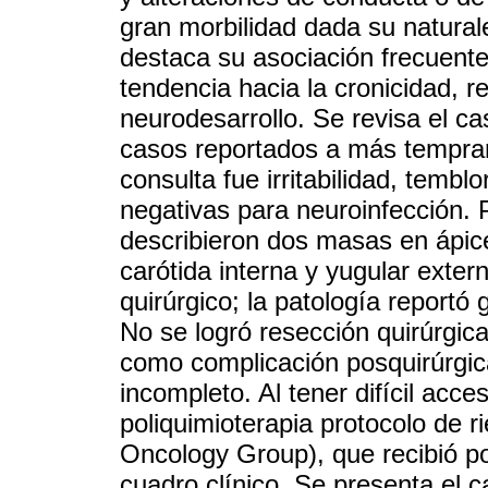
gran morbilidad dada su natura
destaca su asociación frecuent
tendencia hacia la cronicidad, r
neurodesarrollo. Se revisa el c
casos reportados a más tempra
consulta fue irritabilidad, tembl
negativas para neuroinfección. 
describieron dos masas en ápice
carótida interna y yugular ext
quirúrgico; la patología reportó
No se logró resección quirúrgic
como complicación posquirúrgic
incompleto. Al tener difícil acc
poliquimioterapia protocolo de 
Oncology Group), que recibió po
cuadro clínico. Se presenta el 