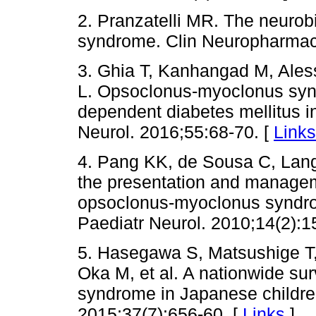
2. Pranzatelli MR. The neuro
syndrome. Clin Neuropharmaco
3. Ghia T, Kanhangad M, Aless
L. Opsoclonus-myoclonus synd
dependent diabetes mellitus in
Neurol. 2016;55:68-70. [
Links
4. Pang KK, de Sousa C, Lang
the presentation and manage
opsoclonus-myoclonus syndro
Paediatr Neurol. 2010;14(2):1
5. Hasegawa S, Matsushige T
Oka M, et al. A nationwide s
syndrome in Japanese childre
2015;37(7):656-60. [
Links
]