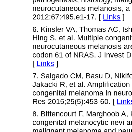
neurocutaneous melanosis, a
2012;67:495.e1-17. [
Links
]
6. Kinsler VA, Thomas AC, Is
Hing S, et al. Multiple congen
neurocutaneous melanosis are
codon 61 of NRAS. J Invest D
[
Links
]
7. Salgado CM, Basu D, Nikif
Jakacki R, et al. Amplificatio
congenital melanoma in neur
Res 2015;25(5):453-60. [
Link
8. Bittencourt F, Marghoob A, 
congenital melanocytic nevi a
malignant melanoma and neur