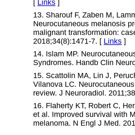
[
Links
]
13. Sharouf F, Zaben M, Lammi
Neurocutaneous melanosis pr
malignant transformation: cas
2018;34(8):1471-7. [
Links
]
14. Islam MP. Neurocutaneou
Syndromes. Handb Clin Neurol
15. Scattolin MA, Lin J, Per
Vilanova LC. Neurocutaneous m
review. J Neuroradiol. 2011;38
16. Flaherty KT, Robert C, He
et al. Improved survival with
melanoma. N Engl J Med. 201