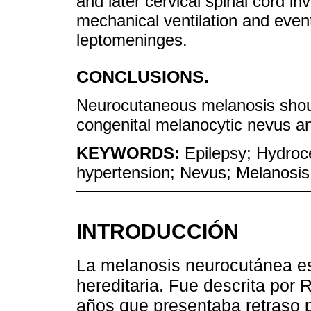
and later cervical spinal cord i
mechanical ventilation and even
leptomeninges.
CONCLUSIONS.
Neurocutaneous melanosis should
congenital melanocytic nevus and
KEYWORDS:
Epilepsy; Hydroce
hypertension; Nevus; Melanosi
INTRODUCCIÓN
La melanosis neurocutánea es
hereditaria. Fue descrita por
años que presentaba retraso p