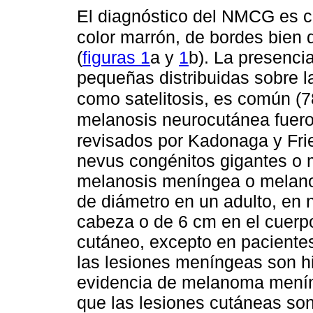
El diagnóstico del NMCG es c
color marrón, de bordes bien d
(
figuras 1
a y
1
b). La presenc
pequeñas distribuidas sobre la
como satelitosis, es común (
melanosis neurocutánea fuero
revisados por Kadonaga y Fr
nevus congénitos gigantes o m
melanosis meníngea o melanom
de diámetro en un adulto, en 
cabeza o de 6 cm en el cuerp
cutáneo, excepto en paciente
las lesiones meníngeas son h
evidencia de melanoma menín
que las lesiones cutáneas so