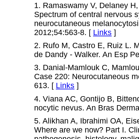
1. Ramaswamy V, Delaney H,
Spectrum of central nervous s
neurocutaneous melanocytosi
2012;54:563-8. [
Links
]
2. Rufo M, Castro E, Ruiz L.
de Dandy - Walker. An Esp Pe
3. Danial-Mamlouk C, Mamlo
Case 220: Neurocutaneous me
613. [
Links
]
4. Viana AC, Gontijo B, Bitten
nocytic nevus. An Bras Derma
5. Alikhan A, Ibrahimi OA, Ei
Where are we now? Part I. Cli
pathogenesis, histology, mali