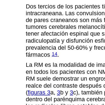
Dos tercios de los pacientes 
intracraneana. Las convulsione
de pares craneanos son más f
tumores cerebrales melanocít
tener afectación espinal que 
radiculopatía y disfunción esf
prevalencia del 50-60% y frec
14
fármacos
.
La RM es la modalidad de im
en todos los pacientes con N
RM suele demostrar un engro
realce del contraste después 
(
figuras 3
a,
3
b y
3
c), también
dentro del parénquima cerebra