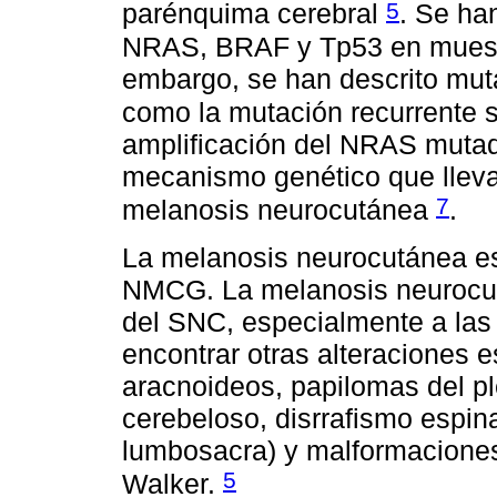
5
parénquima cerebral
. Se ha
NRAS, BRAF y Tp53 en muestr
embargo, se han descrito mu
como la mutación recurrente
amplificación del NRAS mutad
mecanismo genético que lleva
7
melanosis neurocutánea
.
La melanosis neurocutánea es
NMCG. La melanosis neurocutá
del SNC, especialmente a las
encontrar otras alteraciones 
aracnoideos, papilomas del pl
cerebeloso, disrrafismo espi
lumbosacra) y malformaciones 
5
Walker.