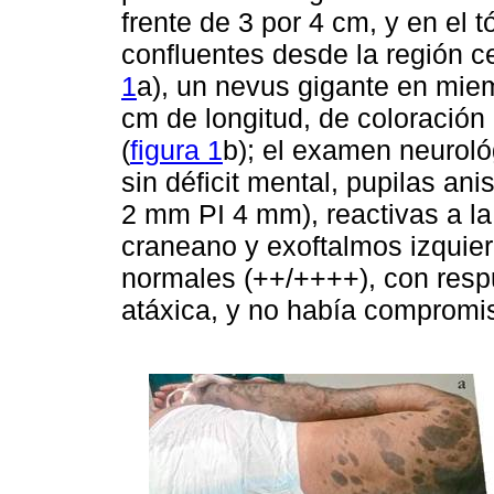
frente de 3 por 4 cm, y en el t
confluentes desde la región ce
1
a), un nevus gigante en mie
cm de longitud, de coloración
(
figura 1
b); el examen neuroló
sin déficit mental, pupilas an
2 mm PI 4 mm), reactivas a la l
craneano y exoftalmos izquier
normales (++/++++), con respu
atáxica, y no había compromis