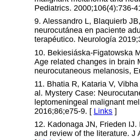
Pediatrics. 2000;106(4):736-4
9. Alessandro L, Blaquierb JB,
neurocutánea en paciente adul
terapéutico. Neurología 2019;
10. Bekiesiáska-Figatowska M
Age related changes in brain
neurocutaneous melanosis, Eu
11. Bhatia R, Kataria V, Vibh
al. Mystery Case: Neurocutan
leptomeningeal malignant mel
2016;86;e75-9. [
Links
]
12. Kadonaga JN, Frieden IJ.
and review of the literature.