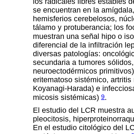
los radicales libres estables 
se encuentran en la amígdala
hemisferios cerebelosos, núcl
tálamo y protuberancia; los 
muestran una señal hipo o is
diferencial de la infiltración
diversas patologías: oncológ
secundaria a tumores sólidos
neuroectodérmicos primitivos),
eritematoso sistémico, artriti
Koyanagi-Harada) e infecciosa
9
micosis sistémicas)
.
El estudio del LCR muestra au
pleocitosis, hiperproteinorraq
En el estudio citológico del 