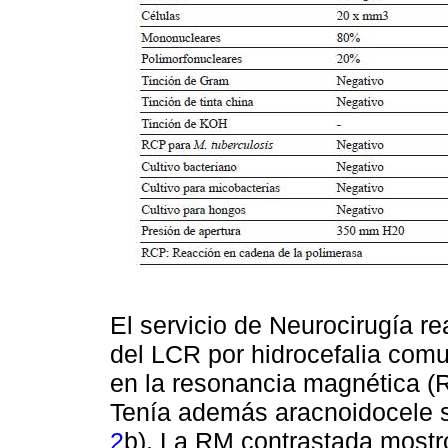
El servicio de Neurocirugía re
del LCR por hidrocefalia com
en la resonancia magnética (R
Tenía además aracnoidocele se
2
b). La RM contrastada mostr