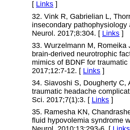
[
Links
]
32. Vink R, Gabrielian L, Thor
insecondary pathophysiology af
Neurol. 2017;8:304. [
Links
]
33. Wurzelmann M, Romeika J,
brain-derived neurotrophic fa
mimics of BDNF for traumatic 
2017;12:7-12. [
Links
]
34. Siavoshi S, Dougherty C, A
traumatic headache complicate
Sci. 2017;7(1):3. [
Links
]
35. Ramesha KN, Chandrashe
fluid hypovolemia syndrome w
Neurol. 2010;13:293-6. [
Links