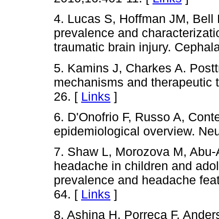
4. Lucas S, Hoffman JM, Bell 
prevalence and characterizati
traumatic brain injury. Cephal
5. Kamins J, Charkes A. Post
mechanisms and therapeutic t
26. [
Links
]
6. D'Onofrio F, Russo A, Cont
epidemiological overview. Neu
7. Shaw L, Morozova M, Abu-Ar
headache in children and adol
prevalence and headache fea
64. [
Links
]
8. Ashina H, Porreca F, Ande