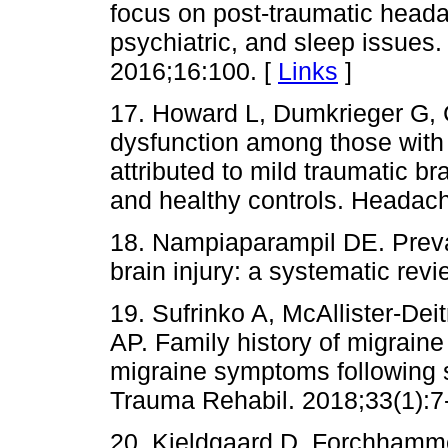
focus on post-traumatic heada
psychiatric, and sleep issues
2016;16:100. [
Links
]
17. Howard L, Dumkrieger G,
dysfunction among those with
attributed to mild traumatic br
and healthy controls. Headac
18. Nampiaparampil DE. Preval
brain injury: a systematic rev
19. Sufrinko A, McAllister-Dei
AP. Family history of migraine
migraine symptoms following 
Trauma Rehabil. 2018;33(1):7
20. Kjeldgaard D, Forchhamme