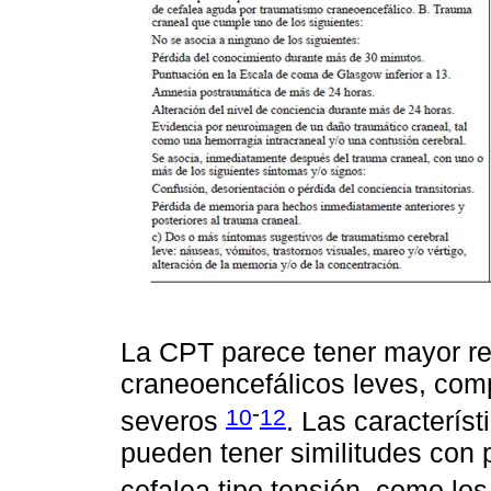
La CPT parece tener mayor re
craneoencefálicos leves, co
-
10
12
severos
. Las caracterís
pueden tener similitudes con 
cefalea tipo tensión, como los