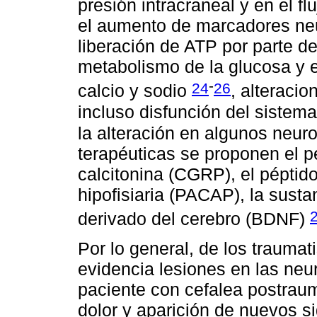
presión intracraneal y en el f
el aumento de marcadores neu
liberación de ATP por parte de
metabolismo de la glucosa y e
-
24
26
calcio y sodio
, alteraci
incluso disfunción del sistema
la alteración en algunos neur
terapéuticas se proponen el p
calcitonina (CGRP), el péptido
hipofisiaria (PACAP), la susta
derivado del cerebro (BDNF)
Por lo general, de los trauma
evidencia lesiones en las ne
paciente con cefalea postrau
dolor y aparición de nuevos 