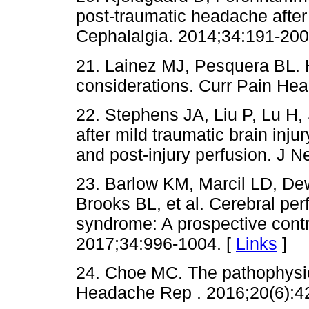
post-traumatic headache after 
Cephalalgia. 2014;34:191-200
21. Lainez MJ, Pesquera BL. 
considerations. Curr Pain He
22. Stephens JA, Liu P, Lu H,
after mild traumatic brain in
and post-injury perfusion. J 
23. Barlow KM, Marcil LD, De
Brooks BL, et al. Cerebral pe
syndrome: A prospective contr
2017;34:996-1004. [
Links
]
24. Choe MC. The pathophysio
Headache Rep . 2016;20(6):42