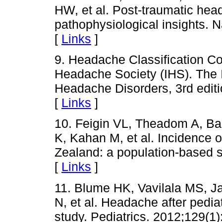
HW, et al. Post-traumatic he
pathophysiological insights. 
[
Links
]
9. Headache Classification Co
Headache Society (IHS). The In
Headache Disorders, 3rd editi
[
Links
]
10. Feigin VL, Theadom A, Ba
K, Kahan M, et al. Incidence o
Zealand: a population-based s
[
Links
]
11. Blume HK, Vavilala MS, J
N, et al. Headache after pediat
study. Pediatrics. 2012;129(1)