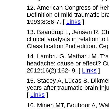
12. American Congress of Reh
Definition of mild traumatic b
1993;8:86-7. [
Links
]
13. Baandrup L, Jensen R. Ch
clinical analysis in relation t
Classification 2nd edition. Ce
14. Lambru G, Matharu M. Trau
headache: cause or effect? C
2012;16(2):162- 9. [
Links
]
15. Stacey A, Lucas S, Dikmen
years after traumatic brain in
[
Links
]
16. Minen MT, Boubour A, Wal