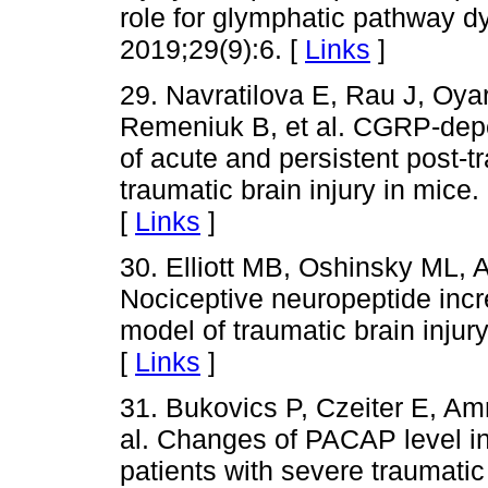
role for glymphatic pathway d
2019;29(9):6. [
Links
]
29. Navratilova E, Rau J, Oyar
Remeniuk B, et al. CGRP-de
of acute and persistent post-
traumatic brain injury in mice
[
Links
]
30. Elliott MB, Oshinsky ML, 
Nociceptive neuropeptide incre
model of traumatic brain inju
[
Links
]
31. Bukovics P, Czeiter E, Am
al. Changes of PACAP level in
patients with severe traumatic