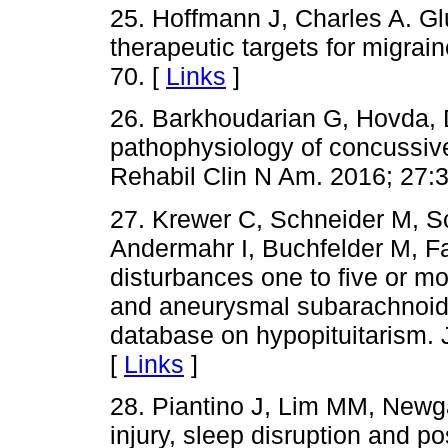
25. Hoffmann J, Charles A. Gl
therapeutic targets for migrai
70. [
Links
]
26. Barkhoudarian G, Hovda, 
pathophysiology of concussive
Rehabil Clin N Am. 2016; 27:3
27. Krewer C, Schneider M, S
Andermahr I, Buchfelder M, Fa
disturbances one to five or mor
and aneurysmal subarachnoid
database on hypopituitarism.
[
Links
]
28. Piantino J, Lim MM, Newgar
injury, sleep disruption and p