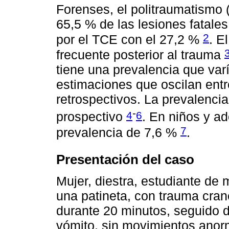
Forenses, el politraumatismo 
65,5 % de las lesiones fatales
2
por el TCE con el 27,2 %
. E
frecuente posterior al trauma
tiene una prevalencia que varí
estimaciones que oscilan ent
retrospectivos. La prevalenci
-
4
6
prospectivo
. En niños y a
7
prevalencia de 7,6 %
.
Presentación del caso
Mujer, diestra, estudiante de
una patineta, con trauma cra
durante 20 minutos, seguido de
vómito, sin movimientos anorm