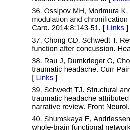
36. Ossipov MH, Morimura K, 
modulation and chronification 
Care. 2014;8:143-51. [
Links
]
37. Chong CD, Schwedt T. Res
function after concussion. He
38. Rau J, Dumkrieger G, Cho
traumatic headache. Curr Pai
[
Links
]
39. Schwedt TJ. Structural and 
traumatic headache attributed t
narrative review. Front Neurol
40. Shumskaya E, Andriessen 
whole-brain functional netwo