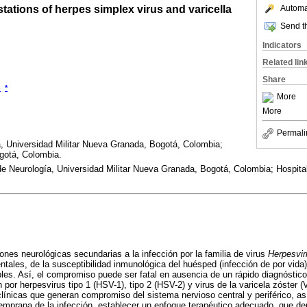
tations of herpes simplex virus and varicella
Automat
Send th
Indicators
Related lin
Share
)
*
More
More
Permali
, Universidad Militar Nueva Granada, Bogotá, Colombia;
ogotá, Colombia.
 Neurología, Universidad Militar Nueva Granada, Bogotá, Colombia; Hospital 
ones neurológicas secundarias a la infección por la familia de virus
Herpesvir
tales, de la susceptibilidad inmunológica del huésped (infección de por vida) 
bles. Así, el compromiso puede ser fatal en ausencia de un rápido diagnóstico 
n por herpesvirus tipo 1 (HSV-1), tipo 2 (HSV-2) y virus de la varicela zóster 
línicas que generan compromiso del sistema nervioso central y periférico, as
temprana de la infección, establecer un enfoque terapéutico adecuado, que 