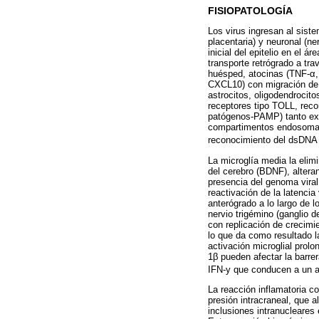
FISIOPATOLOGÍA
Los virus ingresan al sist
placentaria) y neuronal (ne
inicial del epitelio en el 
transporte retrógrado a tra
huésped, atocinas (TNF-α, 
CXCL10) con migración de li
astrocitos, oligodendrocit
receptores tipo TOLL, reco
patógenos-PAMP) tanto ext
compartimentos endosomales
reconocimiento del dsDNA 
La microglía media la elim
del cerebro (BDNF), altera
presencia del genoma viral 
reactivación de la latencia
anterógrado a lo largo de l
nervio trigémino (ganglio d
con replicación de crecimi
lo que da como resultado la
activación microglial prol
1β pueden afectar la barre
IFN-y que conducen a un a
La reacción inflamatoria co
presión intracraneal, que
inclusiones intranucleares