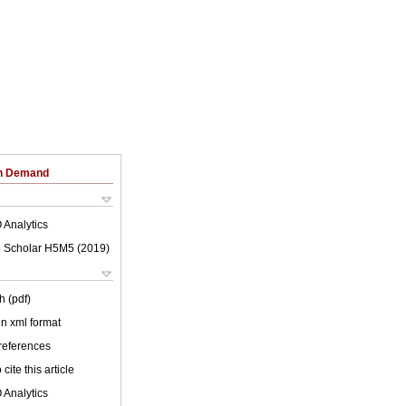
on Demand
 Analytics
 Scholar H5M5 (
2019
)
h (pdf)
 in xml format
 references
cite this article
 Analytics