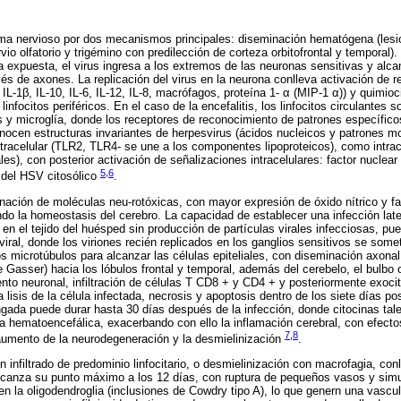
ema nervioso por dos mecanismos principales: diseminación hematógena (lesio
rvio olfatorio y trigémino con predilección de corteza orbitofrontal y temporal)
área expuesta, el virus ingresa a los extremos de las neuronas sensitivas y alca
vés de axones. La replicación del virus en la neurona conlleva activación de 
IL-1β, IL-10, IL-6, IL-12, IL-8, macrófagos, proteína 1- α (MIP-1 α)) y quimio
nfocitos periféricos. En el caso de la encefalitis, los linfocitos circulantes s
os y microglía, donde los receptores de reconocimiento de patrones específic
nocen estructuras invariantes de herpesvirus (ácidos nucleicos y patrones m
racelular (TLR2, TLR4- se une a los componentes lipoproteicos), como intrac
), con posterior activación de señalizaciones intracelulares: factor nuclear
5
,
6
del HSV citosólico
.
inación de moléculas neu-rotóxicas, con mayor expresión de óxido nítrico y fa
ndo la homeostasis del cerebro. La capacidad de establecer una infección lat
en el tejido del huésped sin producción de partículas virales infecciosas, pue
 viral, donde los viriones recién replicados en los ganglios sensitivos se some
os microtúbulos para alcanzar las células epiteliales, con diseminación axonal
e Gasser) hacia los lóbulos frontal y temporal, además del cerebelo, el bulbo 
ento neuronal, infiltración de células T CD8 + y CD4 + y posteriormente exoci
 lisis de la célula infectada, necrosis y apoptosis dentro de los siete días pos
ongada puede durar hasta 30 días después de la infección, donde citocinas ta
ra hematoencefálica, exacerbando con ello la inflamación cerebral, con efect
7
,
8
umento de la neurodegeneración y la desmielinización
.
n infiltrado de predominio linfocitario, o desmielinización con macrofagia, co
 alcanza su punto máximo a los 12 días, con ruptura de pequeños vasos y si
 en la oligodendroglia (inclusiones de Cowdry tipo A), lo que genern una vascu