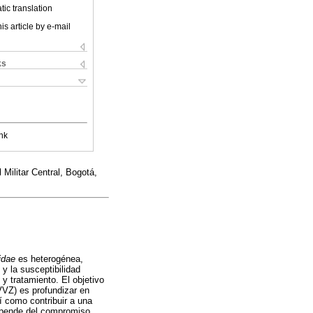
ic translation
is article by e-mail
ks
nk
Militar Central, Bogotá,
idae
es heterogénea,
y la susceptibilidad
y tratamiento. El objetivo
(VVZ) es profundizar en
í como contribuir a una
depende del compromiso