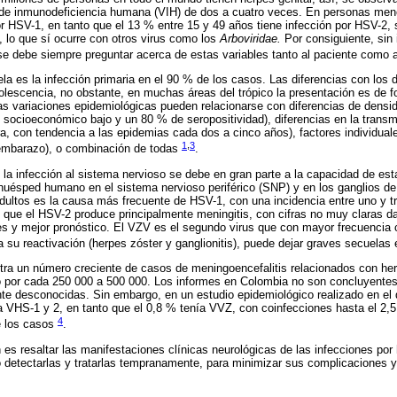
us de inmunodeficiencia humana (VIH) de dos a cuatro veces. En personas men
or HSV-1, en tanto que el 13 % entre 15 y 49 años tiene infección por HSV-2, 
, lo que sí ocurre con otros virus como los
Arboviridae.
Por consiguiente, sin 
 se debe siempre preguntar acerca de estas variables tanto al paciente com
la es la infección primaria en el 90 % de los casos. Las diferencias con los 
olescencia, no obstante, en muchas áreas del trópico la presentación es de 
as variaciones epidemiológicas pueden relacionarse con diferencias de densi
 socioeconómico bajo y un 80 % de seropositividad), diferencias en la transmi
era, con tendencia a las epidemias cada dos a cinco años), factores individua
1
,
3
mbarazo), o combinación de todas
.
 la infección al sistema nervioso se debe en gran parte a la capacidad de est
l huésped humano en el sistema nervioso periférico (SNP) y en los ganglios de
adultos es la causa más frecuente de HSV-1, con una incidencia entre uno y t
s que el HSV-2 produce principalmente meningitis, con cifras no muy claras da
s y mejor pronóstico. El VZV es el segundo virus que con mayor frecuencia c
 su reactivación (herpes zóster y ganglionitis), puede dejar graves secuelas 
tra un número creciente de casos de meningoencefalitis relacionados con her
 por cada 250 000 a 500 000. Los informes en Colombia no son concluyentes
nte desconocidas. Sin embargo, en un estudio epidemiológico realizado en el
a VHS-1 y 2, en tanto que el 0,8 % tenía VVZ, con coinfecciones hasta el 2
4
e los casos
.
n es resaltar las manifestaciones clínicas neurológicas de las infecciones por 
o detectarlas y tratarlas tempranamente, para minimizar sus complicaciones 