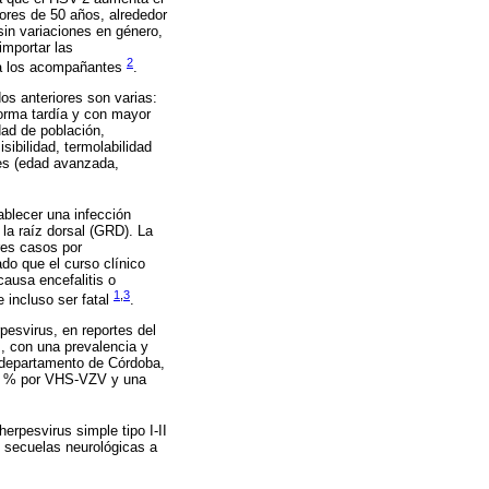
ores de 50 años, alrededor
sin variaciones en género,
importar las
2
o a los acompañantes
.
dos anteriores son varias:
forma tardía y con mayor
dad de población,
sibilidad, termolabilidad
les (edad avanzada,
ablecer una infección
 la raíz dorsal (GRD). La
res casos por
do que el curso clínico
ausa encefalitis o
1
,
3
e incluso ser fatal
.
pesvirus, en reportes del
, con una prevalencia y
 departamento de Córdoba,
,5 % por VHS-VZV y una
herpesvirus simple tipo I-II
y secuelas neurológicas a