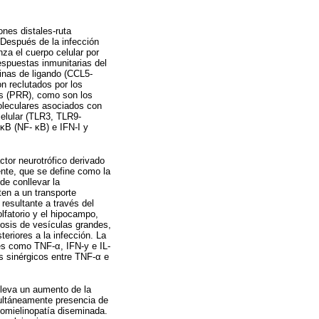
nes distales-ruta
. Después de la infección
nza el cuerpo celular por
respuestas inmunitarias del
cinas de ligando (CCL5-
on reclutados por los
os (PRR), como son los
oleculares asociados con
elular (TLR3, TLR9-
 κB (NF- κB) e IFN-I y
ctor neurotrófico derivado
ente, que se define como la
de conllevar la
ten a un transporte
 resultante a través del
olfatorio y el hipocampo,
tosis de vesículas grandes,
teriores a la infección. La
les como TNF-α, IFN-y e IL-
os sinérgicos entre TNF-α e
nlleva un aumento de la
multáneamente presencia de
lomielinopatía diseminada.