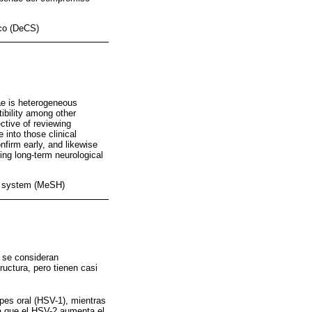
ico (DeCS)
ae is heterogeneous
tibility among other
ctive of reviewing
 into those clinical
firm early, and likewise
ing long-term neurological
us system (MeSH)
s se consideran
uctura, pero tienen casi
pes oral (HSV-1), mientras
a que el HSV-2 aumenta el