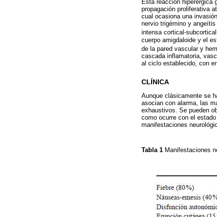
Esta reacción hiperérgica 
propagación proliferativa a
cual ocasiona una invasión 
nervio trigémino y angeítis
intensa cortical-subcortica
cuerpo amigdaloide y el es
de la pared vascular y hem
cascada inflamatoria, vasc
al ciclo establecido, con en
CLÍNICA
Aunque clásicamente se ha 
asocian con alarma, las m
exhaustivos. Se pueden ob
como ocurre con el estado 
manifestaciones neurológi
Tabla 1
Manifestaciones n