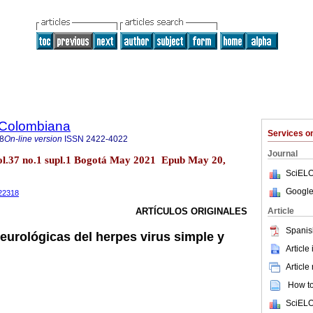
 Colombiana
Services 
8
On-line version
ISSN
2422-4022
Journal
ol.37 no.1 supl.1 Bogotá May 2021 Epub May 20,
SciELO
Google
022318
Article
ARTÍCULOS ORIGINALES
Spanis
eurológicas del herpes virus simple y
Article
Article
How to 
SciELO