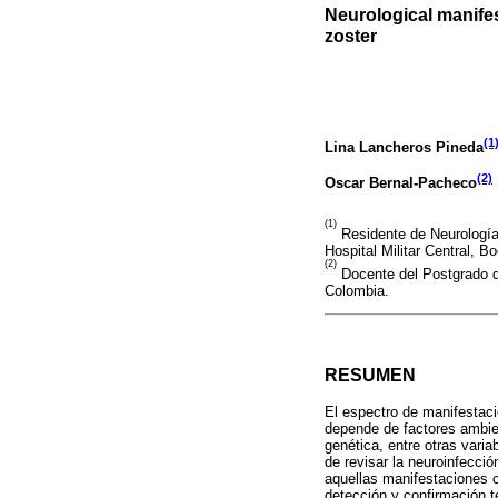
Neurological manifes
zoster
(1
Lina Lancheros Pineda
(2)
Oscar Bernal-Pacheco
(1)
Residente de Neurología
Hospital Militar Central, B
(2)
Docente del Postgrado de
Colombia.
RESUMEN
El espectro de manifestaci
depende de factores ambien
genética, entre otras varia
de revisar la neuroinfecció
aquellas manifestaciones c
detección y confirmación 