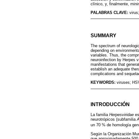
clínico, y, finalmente, min
PALABRAS CLAVE:
virus
SUMMARY
The spectrum of neurologic
depending on environmental 
variables. Thus, the compr
neuroinfection by Herpes vi
manifestations that genera
establish an adequate ther
complications and sequela
KEYWORDS:
viruses; HSV
INTRODUCCIÓN
La familia
Herpesviridae
es
neurotrópicos (subfamilia
A
un 70 % de homología genó
Según la Organización Mund
que aproximadamente 500 m