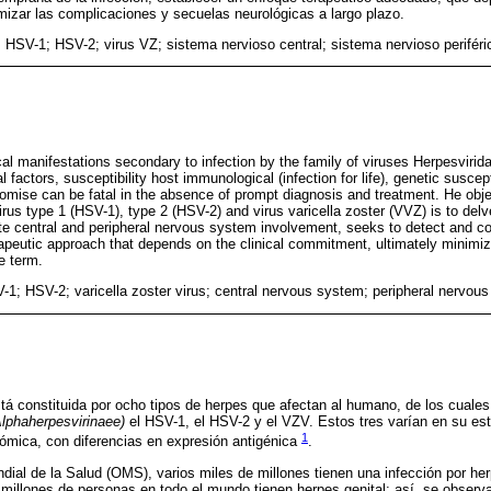
imizar las complicaciones y secuelas neurológicas a largo plazo.
; HSV-1; HSV-2; virus VZ; sistema nervioso central; sistema nervioso perifér
al manifestations secondary to infection by the family of viruses Herpesvirid
factors, susceptibility host immunological (infection for life), genetic suscep
omise can be fatal in the absence of prompt diagnosis and treatment. He obje
rus type 1 (HSV-1), type 2 (HSV-2) and virus varicella zoster (VVZ) is to delve
te central and peripheral nervous system involvement, seeks to detect and con
apeutic approach that depends on the clinical commitment, ultimately minimiz
e term.
-1; HSV-2; varicella zoster virus; central nervous system; peripheral nervo
tá constituida por ocho tipos de herpes que afectan al humano, de los cuale
lphaherpesvirinaee)
el HSV-1, el HSV-2 y el VZV. Estos tres varían en su estr
1
mica, con diferencias en expresión antigénica
.
ial de la Salud (OMS), varios miles de millones tienen una infección por her
illones de personas en todo el mundo tienen herpes genital; así, se observ