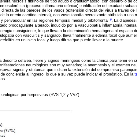
genera necrosis fibrinoide de tipo agudo o granulomatoso, con desarrollo de 
teroesclerótica (proceso inflamatorio crónico) e infiltración del exudado subara
directa de las paredes de los vasos (extensión directa del virus a través de l
 de la arteria carótida interna), con vasculopatía necrotizante atribuida a una
9
l y perivascular en las regiones temporal medial y orbitofrontal
. La diapédesi
tado procoagulante alterado, inducido por la vasculopatía inflamatoria intens
orragia subsiguiente, lo que lleva a la diseminación hematógena al espacio 
ulopatía con vasculitis y sangrado, lleva finalmente a edema focal que aume
cefalitis en un inicio focal y luego difusa que puede llevar a la muerte.
descrito cefalea, fiebre y signos meníngeos como la clínica para tener en c
anifestaciones neurológicas son muy variadas; la anamnesis y el examen neu
servar signos y síntomas que indican la extensión del compromiso parenquima
de conciencia al ingreso, lo que a su vez puede indicar el pronóstico. En la
t
cas.
eurológicas por herpesvirus (HVS-1,2 y VVZ)