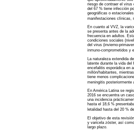
riesgo de contraer el vir
del 67 % tiene infección p
geográficas o estacionales
manifestaciones clínicas,
En cuanto al VVZ, la varice
se presenta antes de la ad
frecuencia en adultos. Est
condiciones sociales (nivel
del virus (invierno-primav
inmuno-comprometidos y e
La naturaleza extendida de
latente durante la vida de
encefalitis esporádica en 
millón/habitantes, mientra
tiene menos complicacione
meningitis posteriormente a
En América Latina se regis
2016 se encuentra un caso
una incidencia prácticame
hasta el 18,6 % presentab
letalidad hasta del 20 % d
El objetivo de esta revisió
y varicela zóster, así com
largo plazo.