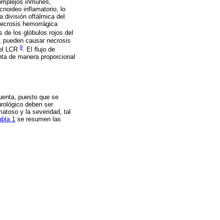
complejos inmunes,
cnoideo inflamatorio, lo
a división oftálmica del
 necrosis hemorrágica
s de los glóbulos rojos del
a, pueden causar necrosis
9
del LCR
. El flujo de
nta de manera proporcional
uenta, puesto que se
rológico deben ser
toso y la severidad, tal
abla 1
se resumen las