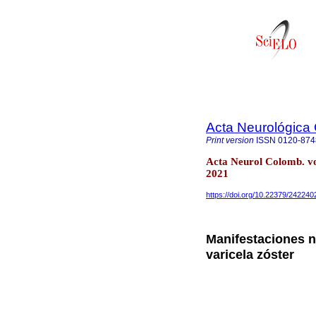
Acta Neurológica
Print version
ISSN
0120-874
Acta Neurol Colomb. v
2021
https://doi.org/10.22379/24224
Manifestaciones n
varicela zóster