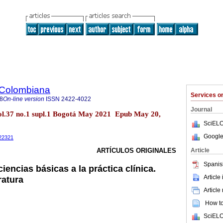
 Colombiana
Services 
8
On-line version
ISSN
2422-4022
Journal
ol.37 no.1 supl.1 Bogotá May 2021 Epub May 20,
SciELO
Google
022321
Article
ARTÍCULOS ORIGINALES
Spanis
ciencias básicas a la práctica clínica.
Article
ratura
Article
How to 
SciELO