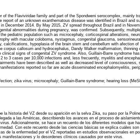
r of the Flaviviridae family and part of the Spondweni serocomplex, mainly t
ase report of an unknown exanthematous disease was identified in Brazil and s
n in December 2014. By May 2015, ZV spread throughout Brazil and in Novem
enital abnormalities during pregnancy, was confirmed. Subsequently, multiple 
he pediatric population such as microcephaly, corticospinal alterations, ne
atrophy with macular coloboma, nystagmus, congenital glaucoma, sensorineural
, calcifications, hypoplasia of the brain stem and cerebellum with afection of
the corpus callosum and hydrocephalus, Dandy Walker malformation, thinning o
e clinical signs of congenital ZV syndrome. Also, Guillain-Barre syndrome h
 2 to 3 cases per 10,000 infections and, less frecuently, myelitis and encepha
mpairments have been described as well as decreased level of consciousness,
 manifestations reported so far are acute disseminated encephalomyelitis, perip
nfection; zika virus; microcephaly; Guillain-Barre syndrome; hearing loss (MeS
e la historia del VZ desde su aparición en la selva Zika, su paso por la Poline
llegada a las Américas, describiendo los avances en el proceso de aislamiento
el virus. Adicionalmente, se hace un recuento de los diferentes modelos que ha
ermedad. Con este recuento desde las ciencias básicas se explica cuáles son 
as de la enfermedad por el VZ reportadas en estudios observacionales en pob
s manifestaciones y lo desordenes clínicos causados por este virus.