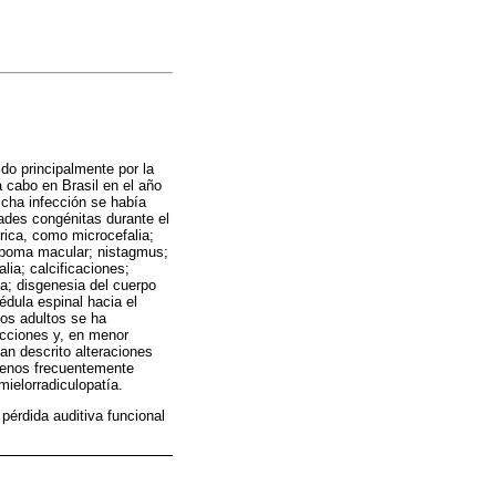
ido principalmente por la
 cabo en Brasil en el año
cha infección se había
ades congénitas durante el
rica, como microcefalia;
loboma macular; nistagmus;
lia; calcificaciones;
ca; disgenesia del cuerpo
édula espinal hacia el
los adultos se ha
ecciones y, en menor
an descrito alteraciones
 menos frecuentemente
mielorradiculopatía.
 pérdida auditiva funcional