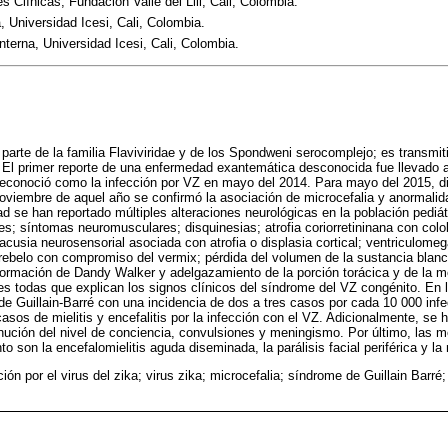
 Clínicas, Fundación Valle del Lili, Cali, Colombia.
 Universidad Icesi, Cali, Colombia.
terna, Universidad Icesi, Cali, Colombia.
 parte de la familia Flaviviridae y de los Spondweni serocomplejo; es transmit
 El primer reporte de una enfermedad exantemática desconocida fue llevado a
reconoció como la infección por VZ en mayo del 2014. Para mayo del 2015, di
noviembre de aquel año se confirmó la asociación de microcefalia y anormalid
d se han reportado múltiples alteraciones neurológicas en la población pediát
les; síntomas neuromusculares; disquinesias; atrofia coriorretininana con co
usia neurosensorial asociada con atrofia o displasia cortical; ventriculomega
cerebelo con compromiso del vermix; pérdida del volumen de la sustancia blan
lformación de Dandy Walker y adelgazamiento de la porción torácica y de la m
nes todas que explican los signos clínicos del síndrome del VZ congénito. En 
 Guillain-Barré con una incidencia de dos a tres casos por cada 10 000 inf
sos de mielitis y encefalitis por la infección con el VZ. Adicionalmente, se h
nución del nivel de conciencia, convulsiones y meningismo. Por último, las
 son la encefalomielitis aguda diseminada, la parálisis facial periférica y la 
ción por el virus del zika; virus zika; microcefalia; síndrome de Guillain Barré;