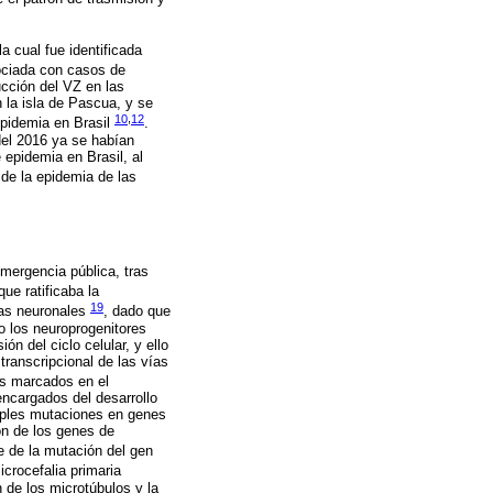
 cual fue identificada
ociada con casos de
ucción del VZ en las
 la isla de Pascua, y se
10
,
12
epidemia en Brasil
.
del 2016 ya se habían
epidemia en Brasil, al
de la epidemia de las
mergencia pública, tras
que ratificaba la
19
las neuronales
, dado que
o los neuroprogenitores
n del ciclo celular, y ello
transcripcional de las vías
os marcados en el
encargados del desarrollo
tiples mutaciones en genes
ión de los genes de
te de la mutación del gen
crocefalia primaria
n de los microtúbulos y la