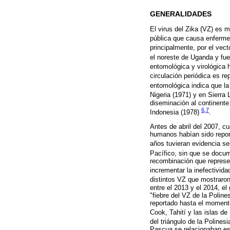
GENERALIDADES
El virus del Zika (VZ) es m
pública que causa enfermed
principalmente, por el vec
el noreste de Uganda y fue
entomológica y virológica 
circulación periódica es r
entomológica indica que l
Nigeria (1971) y en Sierra
diseminación al continente 
6
,
7
Indonesia (1978)
.
Antes de abril del 2007, c
humanos habían sido repor
años tuvieran evidencia se
Pacífico, sin que se docu
recombinación que represent
incrementar la inefectivid
distintos VZ que mostraro
entre el 2013 y el 2014, e
"fiebre del VZ de la Polin
reportado hasta el momento
Cook, Tahití y las islas d
del triángulo de la Poline
Pascua se relacionaban est