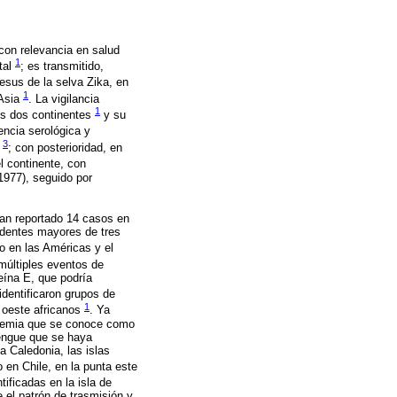
 con relevancia en salud
1
tal
; es transmitido,
esus de la selva Zika, en
1
 Asia
. La vigilancia
1
os dos continentes
y su
encia serológica y
3
a
; con posterioridad, en
l continente, con
(1977), seguido por
ían reportado 14 casos en
identes mayores de tres
go en las Américas y el
múltiples eventos de
teína E, que podría
identificaron grupos de
1
 oeste africanos
. Ya
pidemia que se conoce como
dengue que se haya
a Caledonia, las islas
o en Chile, en la punta este
ificadas en la isla de
 el patrón de trasmisión y