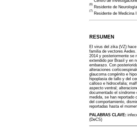
Centro de Investigaciones
(6)
Residente de Neurología,
(7)
Residente de Medicina In
RESUMEN
El virus del zika (VZ) hace
familia de vectores Aedes.
2014 y posteriormente se 
extendido por Brasil y en 
embarazo. Con posteriorida
alteraciones corticoespina
glaucoma congénito e hipoac
hipoplasia de tallo y del 
calloso e hidrocefalia; ma
aspecto ventral; alteracio
documentado el síndrome de
medida, se han reportado ca
del comportamiento, dismi
reportadas hasta el momento
PALABRAS CLAVE:
infec
(DeCS)