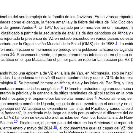
iembro del serocomplejo de la familia de los flavivirus. Es un virus artrópodo
ades como el dengue, la fiebre amarilla y la fiebre del virus del Nilo Occiden
2
tor del género Aedes
. En 1947 fue aislado por primera vez en un macaque rh
 clasificado a partir de la secuencia de análisis de dos genotipos de África y
ha reportado la presencia de VZ en estado enzoótico en varios países de est
1
eportada por la Organización Mundial de la Salud (OMS) desde 1968
. La evid
a primera infección en humanos se produjo en la población africana de Ugand
4
,
5
 Leona
. Subsecuentemente, se presentaron otras infecciones en el resto de
asiático en el que Malasia fue el primer país en reportar la infección por VZ 
uando hubo una epidemia de VZ en la isla de Yap, en Micronesia, solo se hab
tados. La pandemia conllevó 49 casos confirmados y que el 73 % de los res
8
rológica
. Se presentó primero en África, Asia y las islas del Pacífico, y lue
9
mentaran anormalidades congénitas
. Diferentes estudios sugieren que hubo 
aron la pérdida y la ganancia de sitios terminales de glicolización en la pro
1
ad del mosquito y el tropismo por las células neuronales
. Adicionalmente, se 
n un ancestro común de Uganda, seguido de dos eventos en el oriente y en el
l genotipo del VZ asiático se expandió en las islas del Pacífico y causó la e
esia francesa", la epidemia más larga causada por un arbovirus diferente del 
. El VZ también se expandió a otras islas del Pacífico, hacia la isla de Nuev
10
e Pascua
. Finalmente, el primer caso del virus en las Américas fue reportad
10
sia, entre enero y mayo del 2014
, al documentarse que las cepas del VZ ident
rechamente con las encontradas en la Polinesia francesa, lo que sugiere que