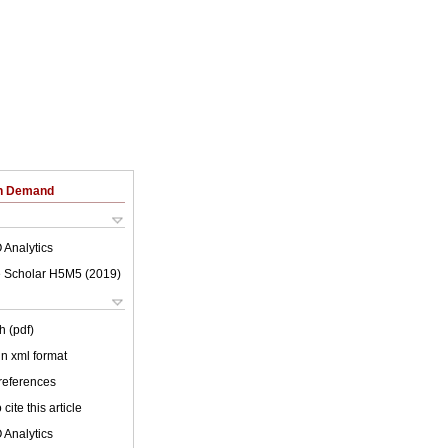
on Demand
 Analytics
 Scholar H5M5 (
2019
)
h (pdf)
 in xml format
 references
cite this article
 Analytics