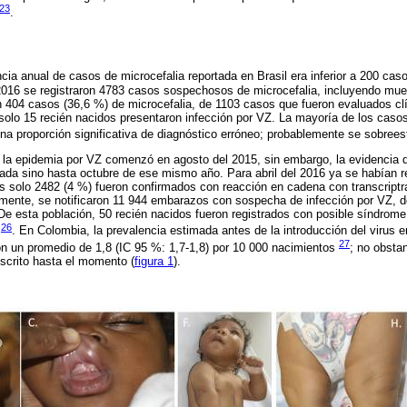
23
.
ncia anual de casos de microcefalia reportada en Brasil era inferior a 200 ca
2016 se registraron 4783 casos sospechosos de microcefalia, incluyendo muer
n 404 casos (36,6 %) de microcefalia, de 1103 casos que fueron evaluados c
 solo 15 recién nacidos presentaron infección por VZ. La mayoría de los caso
na proporción significativa de diagnóstico erróneo; probablemente se sobrees
 la epidemia por VZ comenzó en agosto del 2015, sin embargo, la evidencia d
rtada sino hasta octubre de ese mismo año. Para abril del 2016 ya se habían 
s solo 2482 (4 %) fueron confirmados con reacción en cadena con transcript
almente, se notificaron 11 944 embarazos con sospecha de infección por VZ, d
e esta población, 50 recién nacidos fueron registrados con posible síndrome
26
s
. En Colombia, la prevalencia estimada antes de la introducción del virus en
27
on un promedio de 1,8 (IC 95 %: 1,7-1,8) por 10 000 nacimientos
; no obsta
scrito hasta el momento (
figura 1
).