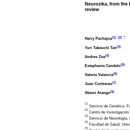
Neurozika, from the b
review
(1)
(2)
*
Harry Pachajoa
(3)
Yuri Takeuchi Tan
(4)
Andres Zea
(5)
Estephania Candelo
(6)
Valeria Valencia
(7)
Juan Contreras
(5)
Akemi Arango
(1)
Servicio de Genética, Fun
(2)
Centro de Investigación
(3)
Servicio de Neurología, F
(4)
Facultad de Salud, Unive
(5)