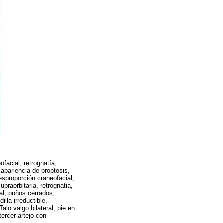
facial, retrognatía,
 apariencia de proptosis,
Desproporción craneofacial,
praorbitaria, retrognatia,
tal, puños cerrados,
lla irreductible,
Talo valgo bilateral, pie en
tercer artejo con