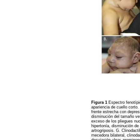
Figura 1
Espectro fenotípi
apariencia de cuello corto.
frente estrecha con depresi
disminución del tamaño vert
exceso de los pliegues nuca
hipertonía, disminución de 
artrogriposis. G. Clinodacti
mecedora bilateral, clinoda
desviación ulnar, prominen