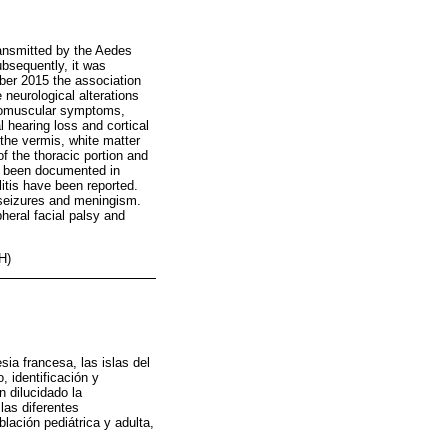
ransmitted by the Aedes
ubsequently, it was
ber 2015 the association
neurological alterations
uromuscular symptoms,
 hearing loss and cortical
 the vermis, white matter
f the thoracic portion and
as been documented in
litis have been reported.
 seizures and meningism.
heral facial palsy and
H)
sia francesa, las islas del
, identificación y
n dilucidado la
las diferentes
lación pediátrica y adulta,