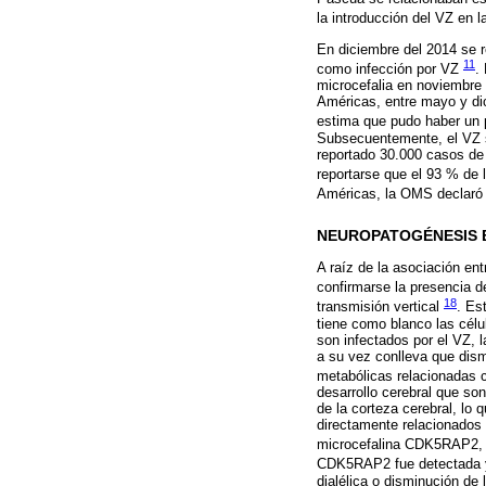
la introducción del VZ en 
En diciembre del 2014 se r
11
como infección por VZ
.
microcefalia en noviembre d
Américas, entre mayo y dic
estima que pudo haber un p
Subsecuentemente, el VZ s
reportado 30.000 casos de
reportarse que el 93 % de 
Américas, la OMS declaró l
NEUROPATOGÉNESIS E
A raíz de la asociación en
confirmarse la presencia del
18
transmisión vertical
. Es
tiene como blanco las célu
son infectados por el VZ, l
a su vez conlleva que dismi
metabólicas relacionadas c
desarrollo cerebral que so
de la corteza cerebral, lo
directamente relacionados c
microcefalina CDK5RAP2
CDK5RAP2 fue detectada y 
dialélica o disminución de 