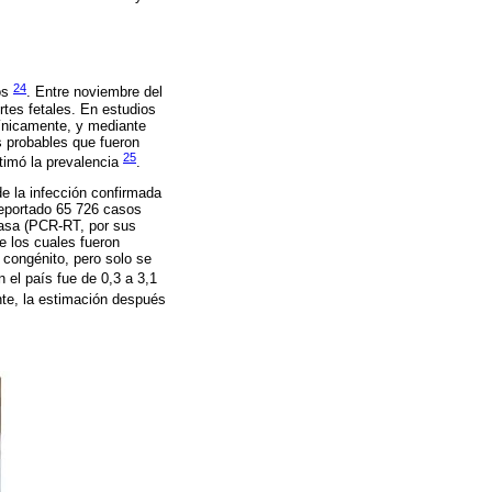
24
sos
. Entre noviembre del
tes fetales. En estudios
línicamente, y mediante
s probables que fueron
25
timó la prevalencia
.
e la infección confirmada
reportado 65 726 casos
rasa (PCR-RT, por sus
e los cuales fueron
 congénito, pero solo se
 el país fue de 0,3 a 3,1
nte, la estimación después