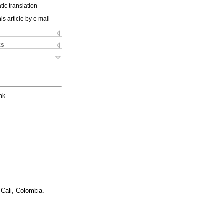
ic translation
is article by e-mail
ks
nk
Cali, Colombia.