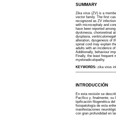
SUMMARY
Zika virus (ZV) is a membe
vector family. The first c
recognized as ZV infectio
with microcephaly and cong
have been reported among t
dyskinesia, chorioretinal 
dysplasia, ventriculomegaly
alteration, dysgenesis of 
spinal cord may explain th
adults with an incidence of
Additionally, behaviour i
Finally, the least frequent
myeloradiculopathy.
KEYWORDS:
zika virus i
INTRODUCCIÓN
En esta revisión se describ
Pacífico y, finalmente, su 
tipificación filogenética d
fisiopatología de esta enf
manifestaciones neurológic
con gran profundidad en la