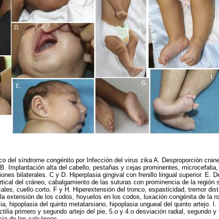
co del síndrome congénito por Infección del virus zika A. Desproporción craneo
 B. Implantación alta del cabello, pestañas y cejas prominentes, microcefalia,
ones bilaterales. C y D. Hiperplasia gingival con frenillo lingual superior. E. 
ical del cráneo, cabalgamiento de las suturas con prominencia de la región su
les, cuello corto. F y H. Hiperextensión del tronco, espasticidad, tremor dis
la extensión de los codos, hoyuelos en los codos, luxación congénita de la rodi
lia, hipoplasia del quinto metatarsiano, hipoplasia ungueal del quinto artejo. I. 
ctilia primero y segundo artejo del pie, 5.o y 4.o desviación radial, segundo y 
cia de los calcáneos.