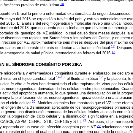
10
las Américas provino de esta última
.
eportó en Brasil la primera enfermedad exantemática de origen desconocido, la
 En mayo del 2015 se expandió a través del país y estuvo potencialmente as
el 2015. El análisis del reloj filogenético y molecular reveló una única introd
iembre del 2013, que concuerda con la fecha en que el vector se introdujo en
ortador del genotipo del VZ asiático, lo cual causó doce meses después la 
e disemino con rapidez por Suramérica y los países del Caribe, y en enero 
 infección por VZ, aproximadamente seis meses después del pico máximo de 
12
los casos en el noreste del país se debían a la transmisión local
. Después 
13
a emergencia de salud pública internacional en febrero del 2016
.
N EL SÍNDROME CONGÉNITO POR ZIKA
tre microcefalia y enfermedades congénitas durante el embarazo, se declaró e
14
-
16
17
 virus en el tejido cerebral fetal
, el fluido amniótico
y la placenta, lo 
tudios
in vitro
e
in vivo
han demostrado el alto tropismo del virus por las célu
las neuroprogenitoras derivadas de las células madre pluripotenciales. Cuand
a actividad apoptótica aumenta, lo que genera una desregulación en la progresió
nuya la proliferación de los neuroprogenitores, quizá debido a una alteración 
20
on el ciclo celular
. Modelos animales han mostrado que el VZ tiene efect
n el origen de una disminución apreciable de los neuroproge-nitores primarios 
 que genera una disminución marcada de las células fetales asociada con múl
on la progresión del ciclo celular y la disminución significativa en la expres
21
, CASC5, ASPM, CENPJ, STIL, CEP135 y STIL
. Así pues, el primer repor
22
reportada en un caso de infección congénita por el VZ
relacionado con mi
la expresión del gen, el cual codifica para una proteína que mide la nucleació