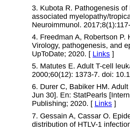
3. Kubota R. Pathogenesis of 
associated myelopathy/tropica
Neuroimmunol. 2017;8(1):117-
4. Freedman A, Robertson P. H
Virology, pathogenesis, and e
UpToDate; 2020. [
Links
]
5. Matutes E. Adult T-cell le
2000;60(12): 1373-7. doi: 10.
6. Durer C, Babiker HM. Adult
Jun 30]. En: StatPearls [Intern
Publishing; 2020. [
Links
]
7. Gessain A, Cassar O. Epid
distribution of HTLV-1 infectio