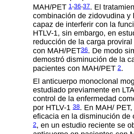
,
,
1
36
37
MAH/PET
. El tratamie
combinación de zidovudina y l
capaz de interferir con la func
HTLV-1, sin embargo, en estu
reducción de la carga proviral
36
con MAH/PET
. De modo sim
demostró disminución de la car
2
pacientes con MAH/PET
.
El anticuerpo monoclonal mo
estudiado previamente en LTA
control de la enfermedad como
38
por HTLV-1
. En MAH/ PET,
eficacia en la disminución d
2
, en un estudio reciente se o
anticuerpo en pacientes con 