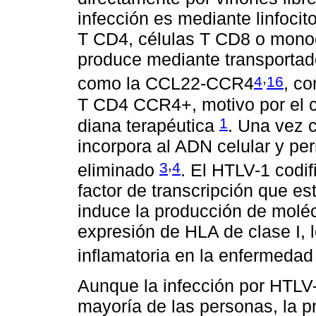
infección es mediante linfocit
T CD4, células T CD8 o monoci
produce mediante transporta
,
4
16
como la CCL22-CCR4
, co
T CD4 CCR4+, motivo por el c
1
diana terapéutica
. Una vez c
incorpora al ADN celular y pe
,
3
4
eliminado
. El HTLV-1 codif
factor de transcripción que es
induce la producción de moléc
expresión de HLA de clase I, l
inflamatoria en la enfermeda
Aunque la infección por HTLV-
mayoría de las personas, la 