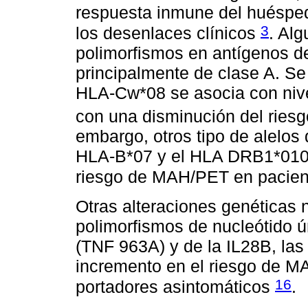
respuesta inmune del huéspe
3
los desenlaces clínicos
. Al
polimorfismos en antígenos d
principalmente de clase A. S
HLA-Cw*08 se asocia con nive
con una disminución del ries
embargo, otros tipo de alelo
HLA-B*07 y el HLA DRB1*010
riesgo de MAH/PET en pacient
Otras alteraciones genéticas
polimorfismos de nucleótido ú
(TNF 963A) y de la IL28B, la
incremento en el riesgo de M
16
portadores asintomáticos
.