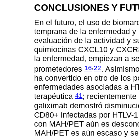
CONCLUSIONES Y FU
En el futuro, el uso de bioma
temprana de la enfermedad y 
evaluación de la actividad y s
quimiocinas CXCL10 y CXCR3, 
la enfermedad, empiezan a se
,
16
22
prometedores
. Asimismo
ha convertido en otro de los 
enfermedades asociadas a HTL
41
terapéutica
; recientemente
galiximab demostró disminució
CD80+ infectadas por HTLV-
con MAH/PET aún es desconoc
MAH/PET es aún escaso y se 