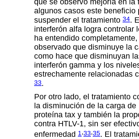
que se observó mejoría en la 
algunos casos este beneficio 
34
suspender el tratamiento
. 
interferón alfa logra controla
ha entendido completamente, 
observado que disminuye la ca
como hace que disminuyan la
interferón gamma y los nivel
estrechamente relacionadas c
33
.
Por otro lado, el tratamiento 
la disminución de la carga d
proteína tax y también la pro
contra HTLV-1, sin ser efectiv
,
,
1
33
35
enfermedad
. El tratam