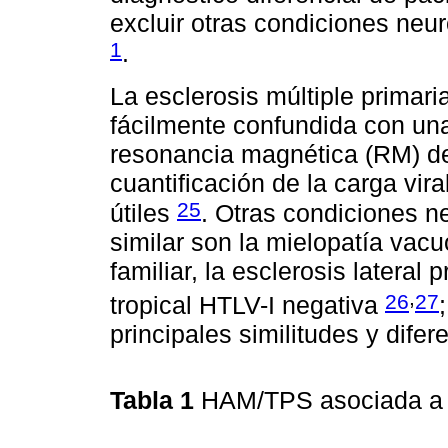
excluir otras condiciones neur
1
.
La esclerosis múltiple primar
fácilmente confundida con un
resonancia magnética (RM) del
cuantificación de la carga vir
25
útiles
. Otras condiciones n
similar son la mielopatía vacu
familiar, la esclerosis lateral
,
26
27
tropical HTLV-I negativa
principales similitudes y difer
Tabla 1
HAM/TPS asociada a H