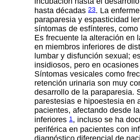
incubación hasta el desarroll
23
hasta décadas
. La enferme
paraparesia y espasticidad l
síntomas de esfínteres, como 
Es frecuente la alteración en 
en miembros inferiores de dist
lumbar y disfunción sexual; e
insidiosos, pero en ocasione
Síntomas vesicales como frecu
retención urinaria son muy c
desarrollo de la paraparesia. 
parestesias e hipoestesia en
pacientes, afectando desde l
1
inferiores
, incluso se ha do
periférica en pacientes con i
diagnóstico diferencial de p