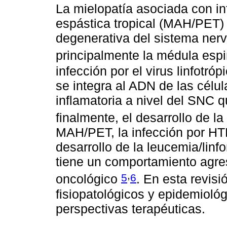
La mielopatía asociada con i
espástica tropical (MAH/PET)
degenerativa del sistema nerv
principalmente la médula esp
infección por el virus linfotr
se integra al ADN de las célu
inflamatoria a nivel del SNC qu
finalmente, el desarrollo de 
MAH/PET, la infección por HT
desarrollo de la leucemia/linf
tiene un comportamiento agres
,
5
6
oncológico
. En esta revisi
fisiopatológicos y epidemioló
perspectivas terapéuticas.