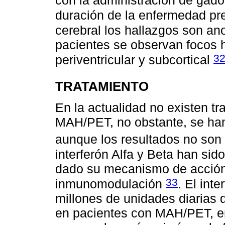
con la administración de gadol
duración de la enfermedad pre
cerebral los hallazgos son an
pacientes se observan focos h
3
periventricular y subcortical
TRATAMIENTO
En la actualidad no existen tr
MAH/PET, no obstante, se han
aunque los resultados no so
interferón Alfa y Beta han s
dado su mecanismo de acción c
33
inmunomodulación
. El int
millones de unidades diarias 
en pacientes con MAH/PET, en