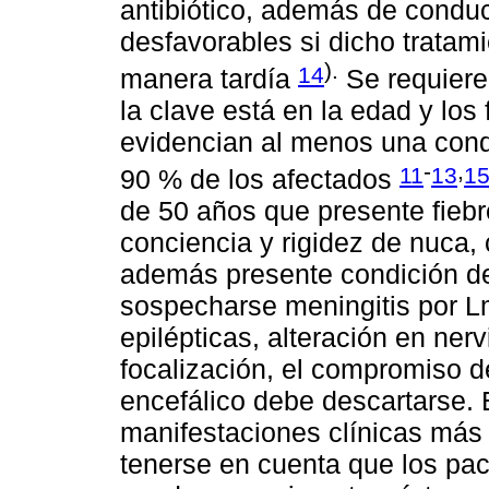
antibiótico, además de condu
desfavorables si dicho tratam
).
14
manera tardía
Se requiere
la clave está en la edad y los
evidencian al menos una cond
-
,
11
13
1
90 % de los afectados
de 50 años que presente fiebre
conciencia y rigidez de nuca,
además presente condición d
sospecharse meningitis por L
epilépticas, alteración en ner
focalización, el compromiso de
encefálico debe descartarse. 
manifestaciones clínicas más 
tenerse en cuenta que los p