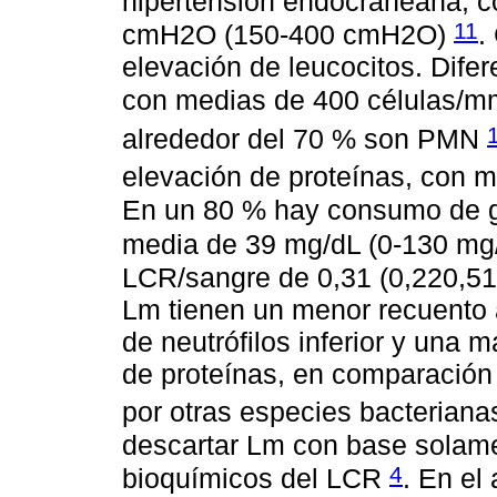
hipertensión endocraneana, c
11
cmH2O (150-400 cmH2O)
.
elevación de leucocitos. Difer
con medias de 400 células/m
alrededor del 70 % son PMN
elevación de proteínas, con 
En un 80 % hay consumo de 
media de 39 mg/dL (0-130 mg
LCR/sangre de 0,31 (0,220,5
Lm tienen un menor recuento a
de neutrófilos inferior y una 
de proteínas, en comparación 
por otras especies bacterian
descartar Lm con base solame
4
bioquímicos del LCR
. En el