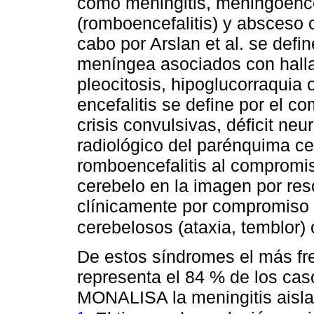
como meningitis, meningoencefal
(romboencefalitis) y absceso 
cabo por Arslan et al. se defi
meníngea asociados con halla
pleocitosis, hipoglucorraquia 
encefalitis se define por el c
crisis convulsivas, déficit ne
radiológico del parénquima c
romboencefalitis al compromi
cerebelo en la imagen por re
clínicamente por compromiso 
cerebelosos (ataxia, temblor)
De estos síndromes el más fre
representa el 84 % de los cas
MONALISA la meningitis aisla