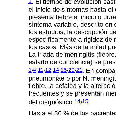
1
. El tiempo de evolución cas
el inicio de síntomas hasta el
presenta fiebre al inicio o dur
síntoma variable, descrito en
los estudios, la descripción 
específicamente a rigidez de 
los casos. Más de la mitad pr
La triada de meningitis (fiebre
estado de conciencia) se pre
,
,
,
,
,
,
,
1
4
11
12
14
15
20
21
. En compar
pneumoniae o por N. meningiti
fiebre, la cefalea y la altera
frecuentes y se presentan m
,
14
15
del diagnóstico
.
Hasta el 30 % de los paciente