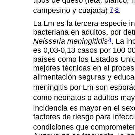
tipos de queso (feta, blanco, 
,
7
8
campesino y cuajada)
.
La Lm es la tercera especie i
bacteriana en adultos, por de
4
Neisseria meningitidis
. La i
es 0,03-0,13 casos por 100 0
países como los Estados Unid
mejores técnicas en el proces
alimentación seguras y educ
meningitis por Lm son espor
como neonatos o adultos ma
incidencia es mayor en el se
factores de riesgo para infecc
condiciones que comprometen 