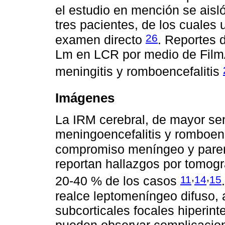
el estudio en mención se ais
tres pacientes, de los cuales u
26
examen directo
. Reportes 
Lm en LCR por medio de Film
meningitis y romboencefalitis
Imágenes
La IRM cerebral, de mayor sen
meningoencefalitis y romboenc
compromiso meníngeo y par
reportan hallazgos por tomogr
,
,
11
14
15
20-40 % de los casos
realce leptomeníngeo difuso, 
subcorticales focales hiperin
pueden observar complicacion