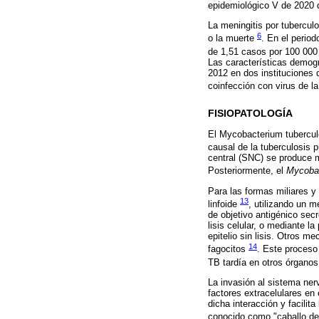
epidemiológico V de 2020 
La meningitis por tubercul
6
o la muerte
. En el period
de 1,51 casos por 100 000
Las características demogr
2012 en dos instituciones
coinfección con virus de 
FISIOPATOLOGÍA
El Mycobacterium tuberculos
causal de la tuberculosis 
central (SNC) se produce m
Posteriormente, el
Mycoba
Para las formas miliares y
13
linfoide
, utilizando un 
de objetivo antigénico sec
lisis celular, o mediante 
epitelio sin lisis. Otros m
14
fagocitos
. Este proceso
TB tardía en otros órgano
La invasión al sistema ner
factores extracelulares en
dicha interacción y facili
conocido como "caballo de 