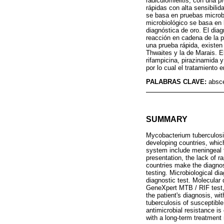
radiculomielitis, con una p
rápidas con alta sensibilid
se basa en pruebas microbi
microbiológico se basa en 
diagnóstica de oro. El dia
reacción en cadena de la 
una prueba rápida, existen
Thwaites y la de Marais. E
rifampicina, pirazinamida y
por lo cual el tratamiento 
PALABRAS CLAVE:
absce
SUMMARY
Mycobacterium tuberculosis
developing countries, whic
system include meningeal t
presentation, the lack of ra
countries make the diagnos
testing. Microbiological di
diagnostic test. Molecular 
GeneXpert MTB / RIF test, 
the patient's diagnosis, w
tuberculosis of susceptible
antimicrobial resistance is
with a long-term treatment