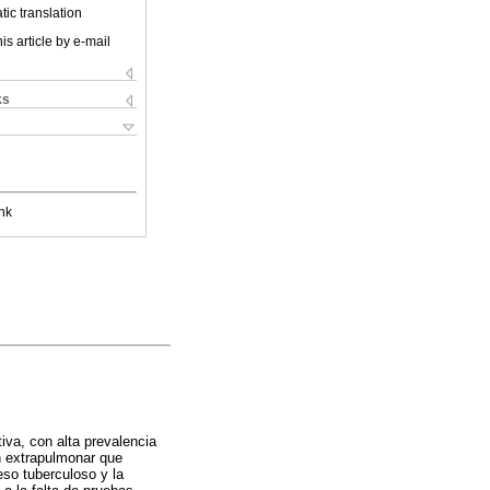
ic translation
is article by e-mail
ks
nk
iva, con alta prevalencia
n extrapulmonar que
so tuberculoso y la