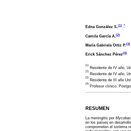
(1)
*
Edna González S.
(2)
Camila García A.
(3)
María Gabriela Ortiz P.
(4)
Erick Sánchez Pérez
(1)
Residente de IV año, Un
(2)
Residente de IV año, Un
(3)
Residente de III año Un
(4)
Profesor clínico, Postg
RESUMEN
La meningitis por
Mycobac
en los países en desarroll
comprometen el sistema ner