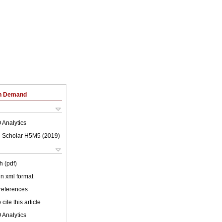
on Demand
 Analytics
 Scholar H5M5 (
2019
)
h (pdf)
 in xml format
 references
cite this article
 Analytics