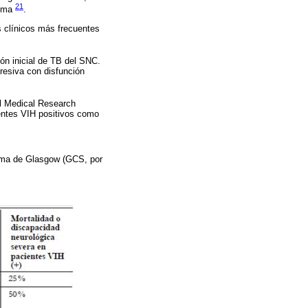
21
dema
.
 clínicos más frecuentes
ión inicial de TB del SNC.
resiva con disfunción
el Medical Research
entes VIH positivos como
oma de Glasgow (GCS, por