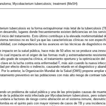
anuloma; Mycobacterium tuberculosis; treatment (MeSH)
terium
tuberculosis es la forma extrapulmonar más letal de la tuberculosis (TB
en desarrollo, lugares donde frecuentemente existen deficiencias en los servi
l inicio del tratamiento. Esto último contribuye a la elevada morbimortalidad
istema nervioso no es fácil ya que las características clínicas no son específ
nsibilidad, con independencia de los avances en las técnicas de diagnóstico 
e impacto en la salud pública, hace más de 50 años no se produce una innovac
 lo cual impacta en el origen de las formas multi y extremadamente resistent
alto grado de sospecha clínica, el tratamiento oportuno y la optimización del 
2
a clave en la lucha contra esta enfermedad
, más aún cuando la nueva infec
ad por efecto directo o indirecto, causando retardo en el diagnóstico y aband
. Por lo anterior, la Organización Mundial de la Salud (OMS) propone ampliar 
tratamiento preventivo en las poblaciones con más alto riesgo de contraer tu
iendo un problema de salud pública y una de las principales causas de muert
te de la población está infectada por
Mycobacterium
tuberculosis, pero solam
ndaria a factores de riesgo como alteración en el sistema inmune, desnutric
olombia es el quinto país con mayor número de casos de TB y una incidencia 