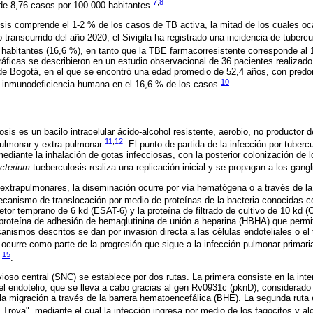
7
,
8
de 8,76 casos por 100 000 habitantes
.
osis comprende el 1-2 % de los casos de TB activa, la mitad de los cuales o
o transcurrido del año 2020, el Sivigila ha registrado una incidencia de tuber
 habitantes (16,6 %), en tanto que la TBE farmacorresistente corresponde al
áficas se describieron en un estudio observacional de 36 pacientes realizado
 de Bogotá, en el que se encontró una edad promedio de 52,4 años, con predo
10
la inmunodeficiencia humana en el 16,6 % de los casos
.
is es un bacilo intracelular ácido-alcohol resistente, aerobio, no productor 
11
,
12
pulmonar y extra-pulmonar
. El punto de partida de la infección por tuberc
ediante la inhalación de gotas infecciosas, con la posterior colonización de 
cterium
tueberculosis realiza una replicación inicial y se propagan a los gangl
 extrapulmonares, la diseminación ocurre por vía hematógena o a través de la e
mecanismo de translocación por medio de proteínas de la bacteria conocidas 
retor temprano de 6 kd (ESAT-6) y la proteína de filtrado de cultivo de 10 kd 
la proteína de adhesión de hemaglutinina de unión a heparina (HBHA) que permit
ecanismos descritos se dan por invasión directa a las células endoteliales o el 
 ocurre como parte de la progresión que sigue a la infección pulmonar primaria
15
s
.
vioso central (SNC) se establece por dos rutas. La primera consiste en la inte
 el endotelio, que se lleva a cabo gracias al gen Rv0931c (pknD), considerad
ta la migración a través de la barrera hematoencefálica (BHE). La segunda ru
Troya", mediante el cual la infección ingresa por medio de los fagocitos y 