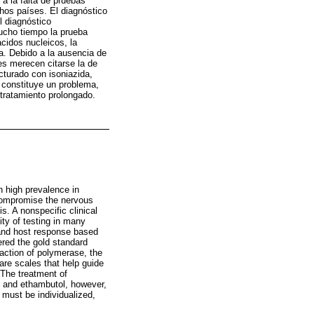
 a la falta de pruebas
chos países. El diagnóstico
l diagnóstico
mucho tiempo la prueba
cidos nucleicos, la
a. Debido a la ausencia de
es merecen citarse la de
cturado con isoniazida,
s constituye un problema,
 tratamiento prolongado.
h high prevalence in
 compromise the nervous
. A nonspecific clinical
lity of testing in many
 and host response based
dered the gold standard
eaction of polymerase, the
are scales that help guide
 The treatment of
de and ethambutol, however,
s must be individualized,