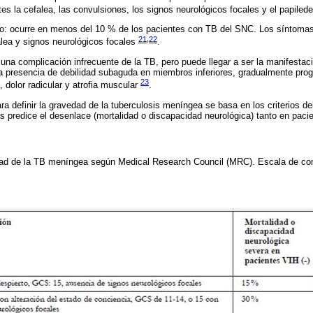
es la cefalea, las convulsiones, los signos neurológicos focales y el papile
o: ocurre en menos del 10 % de los pacientes con TB del SNC. Los síntomas
21
,
22
falea y signos neurológicos focales
.
 una complicación infrecuente de la TB, pero puede llegar a ser la manifestac
la presencia de debilidad subaguda en miembros inferiores, gradualmente prog
23
, dolor radicular y atrofia muscular
.
ra definir la gravedad de la tuberculosis meníngea se basa en los criterios d
 predice el desenlace (mortalidad o discapacidad neurológica) tanto en paci
ad de la TB meníngea según Medical Research Council (MRC). Escala de c