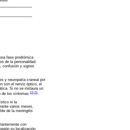
una fase prodrómica
os de la personalidad.
, confusión y signos
s y neuropatía craneal por
 son el nervio óptico, el
tica. Si no se instaura un
13
,
21
io de los síntomas
.
tico ni la
rante varios meses,
le de la meningitis
itantemente con
según su localización,