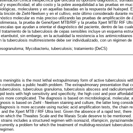
resentación clínica inespecífica que dificulta su oportuno diagnóstico, sumado
ad y especificidad, el alto costo y la pobre asequibilidad a las pruebas en mu
ológicas, moleculares y en aquellas basadas en la respuesta del huésped. E
la tinción de Ziehl-Neelsen y en el cultivo, este último considerado durante 
gnóstico molecular es más preciso utilizando las pruebas de amplificación de á
polimerasa, la prueba de GeneXpert MTB/RIF y la prueba Xpert MTB/ RIF Ultr
 escalas que ayudan a orientar el diagnóstico del paciente, dentro de las cual
l tratamiento de la tuberculosis de cepas sensibles incluye un esquema estru
 etambutol, sin embargo, en la actualidad la resistencia a los antimicrobiano
en la tuberculosis multirresistente debe ser individualizado, con un régimen de
sogranuloma; Mycobacteriu, tuberculosis; tratamiento (DeCS)
 meningitis is the most lethal extrapulmonary form of active tuberculosis wit
h constitutes a public health problem. The extrapulmonary presentation that
uberculosis, tuberculous granuloma, tuberculosis abscess and radiculomyelitis
pid tests with high sensitivity and specificity, the high cost and poor affordabi
is more complicated. The diagnosis is based on microbiological, molecular,
agnosis is based on Ziehl - Neelsen staining and culture, the latter long consi
diagnosis is more accurate using nucleic acid amplification tests, the chain r
and the Xpert MTB / RIF Ultra test. Given the absence of a rapid test, there 
ithin which the Thwaites Scale and the Marais Scale deserve to be mentioned.
 strains includes a structured regimen with isoniazid, rifampicin, pyrazinami
 currently a problem for which the treatment of multidrug-resistant tuberculosi
 regimen.