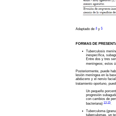
4
5
Adaptado de
y
FORMAS DE PRESENTA
Tuberculosis menín
inespecífica, subagu
Entre dos y tres se
meníngeos; estos ú
Posteriormente, puede hab
lesión meníngea en la base
abducens
y el nervio facia
tratamiento oportuno, pued
Un pequeño porcenta
progresión subagud
con cambios de pers
13
,
15
bacteriana)
.
Tuberculoma (granu
tuberculomas, un te