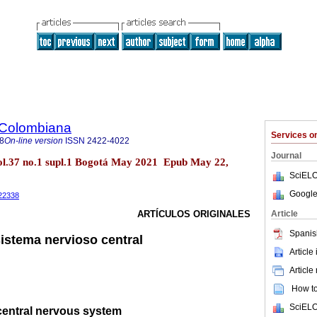
 Colombiana
Services 
8
On-line version
ISSN
2422-4022
Journal
ol.37 no.1 supl.1 Bogotá May 2021 Epub May 22,
SciELO
Google
022338
Article
ARTÍCULOS ORIGINALES
Spanis
sistema nervioso central
Article
Article
How to 
SciELO
 central nervous system