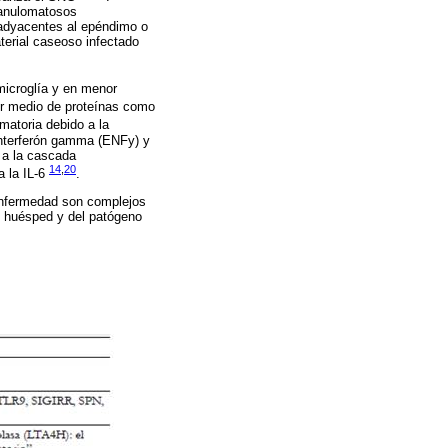
ranulomatosos
 adyacentes al epéndimo o
erial caseoso infectado
microglía y en menor
 por medio de proteínas como
amatoria debido a la
l interferón gamma (ENFy) y
s a la cascada
14
,
20
a la IL-6
.
 enfermedad son complejos
l huésped y del patógeno