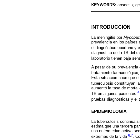
KEYWORDS:
abscess; gr
INTRODUCCIÓN
La meningitis por
Mycobac
prevalencia en los países 
el diagnóstico oportuno y e
diagnóstico de la TB del s
laboratorio tienen baja se
A pesar de su prevalencia 
tratamiento farmacológico,
Esta situación hace que el 
tuberculosis constituyan l
aumentó la tasa de mortalid
4
TB en algunos pacientes
pruebas diagnósticas y el 
EPIDEMIOLOGÍA
La tuberculosis continúa s
estima que una tercera par
una enfermedad activa secu
6
,
7
extremas de la vida
. C