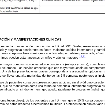
CIÓN Y MANIFESTACIONES CLÍNICAS
gea: es la manifestación más común de TB del SNC. Suele presentarse con 
da y progresiva consistente en fiebre, malestar, cefalea intermitente y cambi
manas surge una fase meníngea caracterizada por cefalea prolongada, vómito
15
,
21
ltimos pueden estar ausentes en niños y adultos mayores
.
er mayor compromiso del estado de conciencia (estupor y coma), convulsione
 del cráneo. Los nervios craneales que con mayor frecuencia se comprometen
l. Una de las presentaciones graves corresponde a la aracnoiditis optoquiasmá
e conllevar una alta mortalidad dentro de las 5-8 semanas posteriores al inic
je de pacientes cursa con presentaciones atípicas, sin el pródromo caracterís
a, que se manifiestan como una forma de demencia lentamente progresiva du
onalidad o un síndrome meníngeo agudo, rápidamente progresivo (indistinguib
loma tuberculoso): de los pacientes con TB meníngea el 10 % cursa concom
rcio de estos presenta tuberculomas múltiples. La presentación clínica varía 