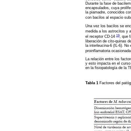
Durante la fase de bacilem
encapsulados, cuya prolif
la piamadre, conocidos co
con bacilos al espacio su
Una vez los bacilos se en
medida a los astrocitos y 
19
el receptor CD-14
, que 
liberación de cito-quinas d
la interleucina-6 (IL-6). N
proinflamatoria ocasionada
La relación entre los fact
y esto impacta en el curso
en la fisiopatología de la 
Tabla 1
Factores del pató