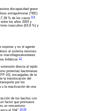
casiona discapacidad grave
culosis extrapulmonar (TBE)
8
,
9
 17,39 % de los casos
.
 entre los años 2003 y
minio masculino (63,8 %) y
de esporas y es el agente
ulosis al sistema nervioso
los macrófagosalveolares.
12
ios linfáticos
.
xtensión directa al tejido
como proteínas bacterianas
(CFP-10), encargadas de la
e la translocación del
transporte por los
 o la reactivación de una
racción de los bacilos con
o un factor que promueve
ta es un mecanismo
14
,
16
alcanza el SNC
.