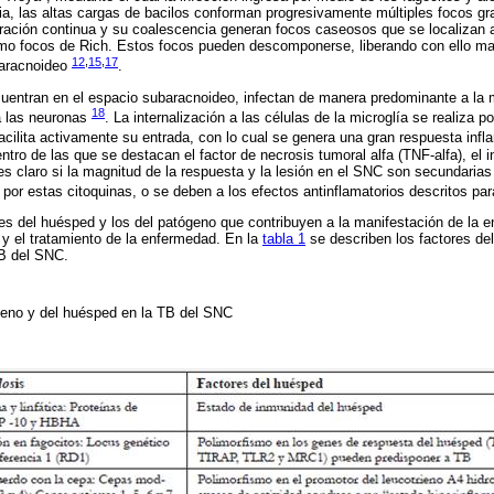
ia, las altas cargas de bacilos conforman progresivamente múltiples focos g
eración continua y su coalescencia generan focos caseosos que se localizan
mo focos de Rich. Estos focos pueden descomponerse, liberando con ello mat
12
,
15
,
17
baracnoideo
.
cuentran en el espacio subaracnoideo, infectan de manera predominante a la 
18
a las neuronas
. La internalización a las células de la microglía se realiza
facilita activamente su entrada, con lo cual se genera una gran respuesta infl
entro de las que se destacan el factor de necrosis tumoral alfa (TNF-alfa), e
o es claro si la magnitud de la respuesta y la lesión en el SNC son secundaria
 por estas citoquinas, o se deben a los efectos antinflamatorios descritos par
ores del huésped y los del patógeno que contribuyen a la manifestación de la
 y el tratamiento de la enfermedad. En la
tabla 1
se describen los factores de
TB del SNC.
geno y del huésped en la TB del SNC