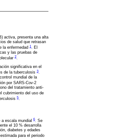
) activa, presenta una alta
cios de salud que retrasan
1
 de la enfermedad
. El
icas y las pruebas de
2
molecular
.
ión significativa en el
3
es de la tuberculosis
.
control mundial de la
ción por SARS-Cov-2
ono del tratamiento anti-
el cubrimiento del uso de
5
berculosis
.
6
e a escala mundial
. Se
ente el 10 % desarrolla
ión, diabetes y edades
estimada para el periodo