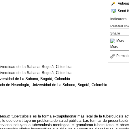
Automat
Send th
Indicators
Related lin
Share
More
More
Permali
iversidad de La Sabana, Bogotá, Colombia.
iversidad de La Sabana, Bogotá, Colombia.
iversidad de La Sabana, Bogotá, Colombia.
rado de Neurología, Universidad de La Sabana, Bogotá, Colombia.
terium
tuberculosis es la forma extrapulmonar más letal de la tuberculosis act
o, lo que constituye un problema de salud pública. Las formas de presentació
vioso incluyen la tuberculosis meníngea, el granuloma tuberculoso, el absce