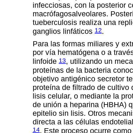
infecciosas, con la posterior 
macrófagosalveolares. Poster
tueberculosis realiza una repl
12
ganglios linfáticos
.
Para las formas miliares y ex
por vía hematógena o a través 
13
linfoide
, utilizando un mec
proteínas de la bacteria cono
objetivo antigénico secretor 
proteína de filtrado de cultiv
lisis celular, o mediante la p
de unión a heparina (HBHA) qu
epitelio sin lisis. Otros meca
directa a las células endotelia
14
. Este proceso ocurre como 