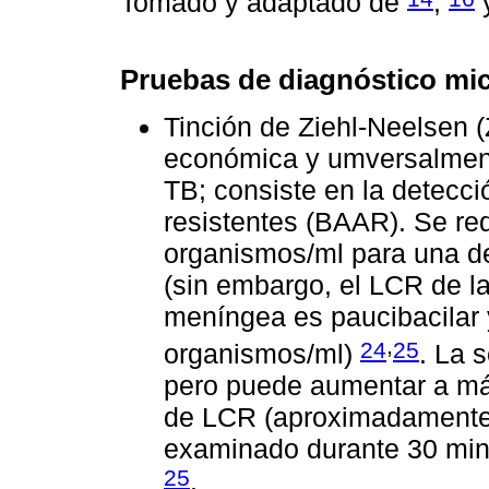
Tomado y adaptado de
,
Pruebas de diagnóstico mi
Tinción de Ziehl-Neelsen (
económica y umversalment
TB; consiste en la detecci
resistentes (BAAR). Se r
organismos/ml para una de
(sin embargo, el LCR de l
meníngea es paucibacilar
,
24
25
organismos/ml)
. La 
pero puede aumentar a m
de LCR (aproximadamente 
examinado durante 30 min
25
.