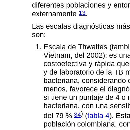
diferentes poblaciones y ento
13
externamente
.
Las escalas diagnósticas má
son:
Escala de Thwaites (tamb
Vietnam, del 2002): es una
costoefectiva y rápida que
y de laboratorio de la TB 
bacteriana, considerando q
menos, favorece el diagnó
si tiene un puntaje de 4 o
bacteriana, con una sensib
)
34
del 79 %
(
tabla 4
). Est
población colombiana, co