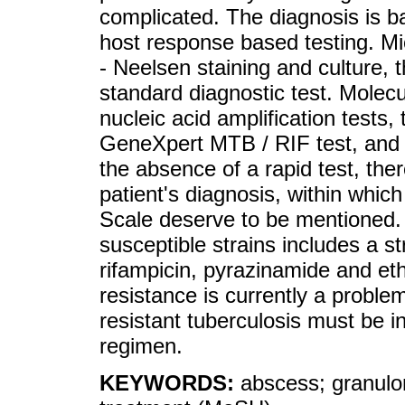
complicated. The diagnosis is b
host response based testing. Mic
- Neelsen staining and culture, t
standard diagnostic test. Molec
nucleic acid amplification tests,
GeneXpert MTB / RIF test, and 
the absence of a rapid test, the
patient's diagnosis, within whic
Scale deserve to be mentioned. 
susceptible strains includes a s
rifampicin, pyrazinamide and et
resistance is currently a proble
resistant tuberculosis must be i
regimen.
KEYWORDS:
abscess; granulo