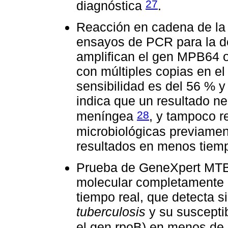
27
diagnóstica
.
Reacción en cadena de la 
ensayos de PCR para la de
amplifican el gen MPB64 o
con múltiples copias en e
sensibilidad es del 56 % y
indica que un resultado n
28
meníngea
, y tampoco r
microbiológicas previamen
resultados en menos tiemp
Prueba de GeneXpert MTB/
molecular completamente
tiempo real, que detecta 
tuberculosis
y su susceptib
el gen rpoB) en menos de