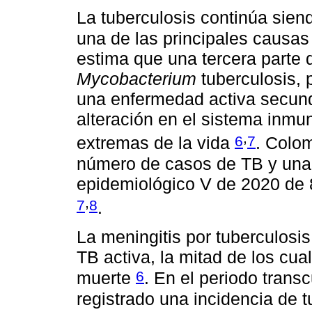
La tuberculosis continúa sien
una de las principales causa
estima que una tercera parte d
Mycobacterium
tuberculosis, 
una enfermedad activa secund
alteración en el sistema inmu
,
6
7
extremas de la vida
. Colom
número de casos de TB y una 
epidemiológico V de 2020 de 
,
7
8
.
La meningitis por tuberculosi
TB activa, la mitad de los cu
6
muerte
. En el periodo transc
registrado una incidencia de 