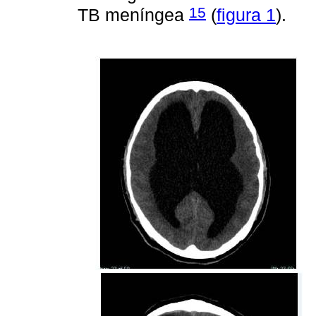
15
TB meníngea
(
figura 1
).