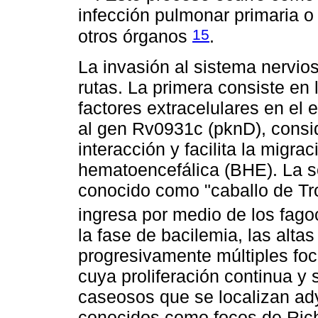
infección pulmonar primaria o 
15
otros órganos
.
La invasión al sistema nervio
rutas. La primera consiste en 
factores extracelulares en el 
al gen Rv0931c (pknD), consi
interacción y facilita la migra
hematoencefálica (BHE). La 
conocido como "caballo de Tro
ingresa por medio de los fag
la fase de bacilemia, las alta
progresivamente múltiples fo
cuya proliferación continua y
caseosos que se localizan ad
conocidos como focos de Ric