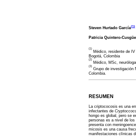
(1)
Steven Hurtado García
Patricia Quintero-Cusgü
(1)
Médico, residente de IV
Bogotá, Colombia
(2)
Médico, MSc, neuróloga, 
(3)
Grupo de investigación 
Colombia.
RESUMEN
La criptococosis es una e
infectantes de
Cryptoccoc
hongo es global, pero se 
personas es a nivel de los
presenta con meningoencef
micosis es una causa frec
manifestaciones clínicas d