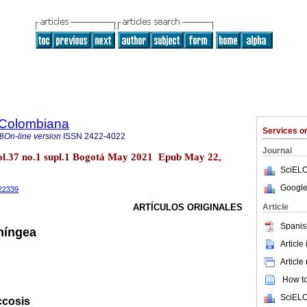
 Colombiana
Services 
8
On-line version
ISSN
2422-4022
Journal
ol.37 no.1 supl.1 Bogotá May 2021 Epub May 22,
SciELO
Google
022339
Article
ARTÍCULOS ORIGINALES
Spanis
níngea
Article
Article
How to 
SciELO
ccosis