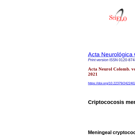
Acta Neurológica
Print version
ISSN
0120-874
Acta Neurol Colomb. v
2021
https://doi.org/10.22379/24224
Criptococosis me
Meningeal cryptoco