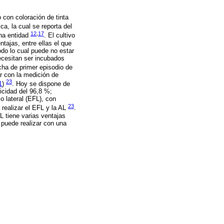
con coloración de tinta
ca, la cual se reporta del
12
,
17
ha entidad
. El cultivo
ntajas, entre ellas el que
todo lo cual puede no estar
ecesitan ser incubados
echa de primer episodio de
r con la medición de
23
1
)
. Hoy se dispone de
ficidad del 96,8 %;
o lateral (EFL), con
23
realizar el EFL y la AL
.
L tiene varias ventajas
 puede realizar con una