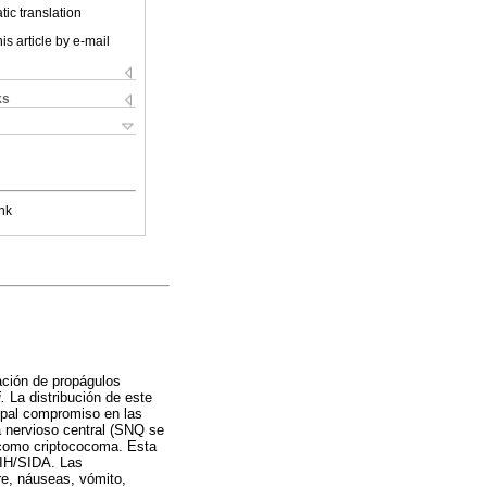
ic translation
is article by e-mail
ks
nk
ación de propágulos
.
La distribución de este
ipal compromiso en las
a nervioso central (SNQ se
 como criptococoma. Esta
VIH/SIDA. Las
re, náuseas, vómito,