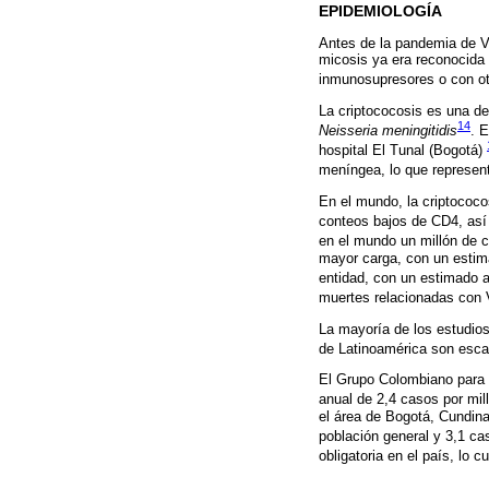
EPIDEMIOLOGÍA
Antes de la pandemia de V
micosis ya era reconocida 
inmunosupresores o con o
La criptococosis es una d
14
Neisseria meningitidis
. 
hospital El Tunal (Bogotá)
meníngea, lo que represen
En el mundo, la criptococo
conteos bajos de CD4, así
en el mundo un millón de
mayor carga, con un estim
entidad, con un estimado 
muertes relacionadas con
La mayoría de los estudios
de Latinoamérica son esc
El Grupo Colombiano para 
anual de 2,4 casos por mil
el área de Bogotá, Cundina
población general y 3,1 ca
obligatoria en el país, lo 