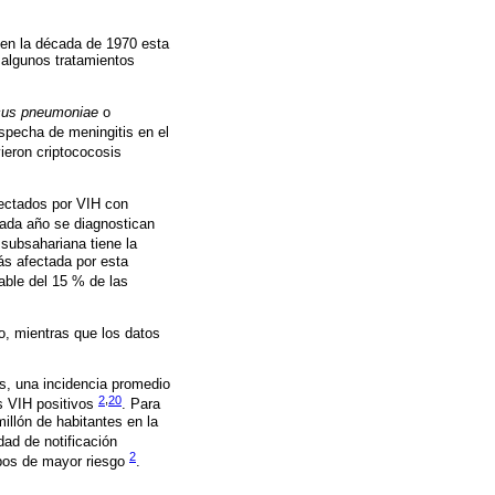
 en la década de 1970 esta
 algunos tratamientos
cus pneumoniae
o
specha de meningitis en el
vieron criptococosis
fectados por VIH con
ada año se diagnostican
a subsahariana tiene la
ás afectada por esta
able del 15 % de las
o, mientras que los datos
s, una incidencia promedio
2
,
20
es VIH positivos
. Para
llón de habitantes en la
ad de notificación
2
rupos de mayor riesgo
.