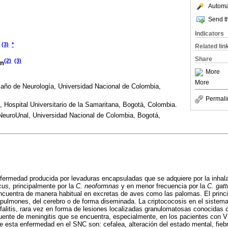
Automat
Send th
Indicators
(3)
*
Related lin
Share
(2)
(3)
en
More
More
 año de Neurología, Universidad Nacional de Colombia,
Permali
Hospital Universitario de la Samaritana, Bogotá, Colombia.
NeuroUnal, Universidad Nacional de Colombia, Bogotá,
nfermedad producida por levaduras encapsuladas que se adquiere por la inhal
cus,
principalmente por la
C. neoformnas
y en menor frecuencia por la
C. gatti
encuentra de manera habitual en excretas de aves como las palomas. El princ
 pulmones, del cerebro o de forma diseminada. La criptococosis en el sistem
alitis, rara vez en forma de lesiones localizadas granulomatosas conocidas
uente de meningitis que se encuentra, especialmente, en los pacientes con 
e esta enfermedad en el SNC son: cefalea, alteración del estado mental, fieb