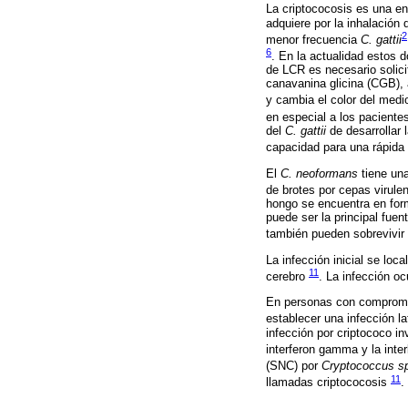
La criptococosis es una e
adquiere por la inhalación
2
menor frecuencia
C. gattii
6
. En la actualidad estos 
de LCR es necesario solicit
canavanina glicina (CGB), 
y cambia el color del medi
en especial a los pacient
del
C. gattii
de desarrollar
capacidad para una rápida 
El
C. neoformans
tiene una
de brotes por cepas virule
hongo se encuentra en for
puede ser la principal fue
también pueden sobrevivir 
La infección inicial se loc
11
cerebro
. La infección oc
En personas con compromis
establecer una infección l
infección por criptococo in
interferon gamma y la inte
(SNC) por
Cryptococcus s
11
llamadas criptococosis
.