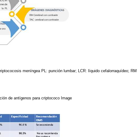
riptococosis meníngea PL: punción lumbar; LCR: líquido cefalorraquídeo; RM
ción de antígenos para criptococo Image