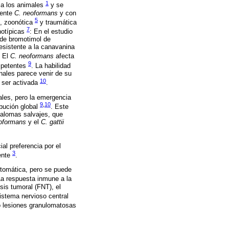
1
 a los animales
y se
mente
C. neoformans
y con
5
, zoonótica
y traumática
7
notípicas
: En el estudio
l de bromotimol de
resistente a la canavanina
. El
C. neoformans
afecta
9
mpetentes
. La habilidad
nales parece venir de su
10
a ser activada
.
ales, pero la emergencia
9
,
10
ibución global
. Este
palomas salvajes, que
oformans
y el
C. gattii
ial preferencia por el
3
tente
.
tomática, pero se puede
La respuesta inmune a la
sis tumoral (FNT), el
sistema nervioso central
o lesiones granulomatosas