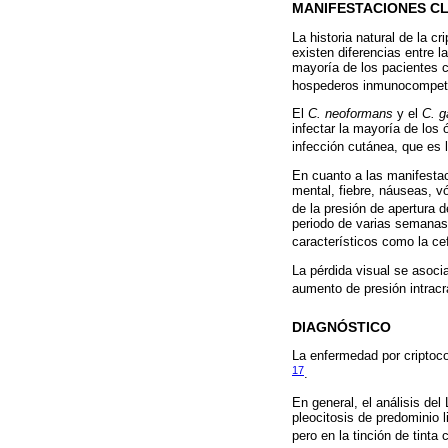
MANIFESTACIONES CL
La historia natural de la 
existen diferencias entre 
mayoría de los pacientes 
hospederos inmunocompe
El
C. neoformans
y el
C. ga
infectar la mayoría de los
infección cutánea, que es
En cuanto a las manifestac
mental, fiebre, náuseas, vó
de la presión de apertura 
periodo de varias semanas
característicos como la ce
La pérdida visual se asoci
aumento de presión intra
DIAGNÓSTICO
La enfermedad por criptoco
17
.
En general, el análisis de
pleocitosis de predominio 
pero en la tinción de tint