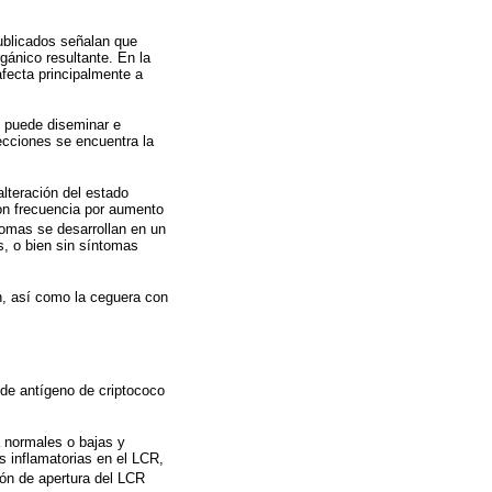
publicados señalan que
gánico resultante. En la
fecta principalmente a
e puede diseminar e
ecciones se encuentra la
lteración del estado
(con frecuencia por aumento
tomas se desarrollan en un
, o bien sin síntomas
n, así como la ceguera con
 de antígeno de criptococo
a normales o bajas y
s inflamatorias en el LCR,
ión de apertura del LCR