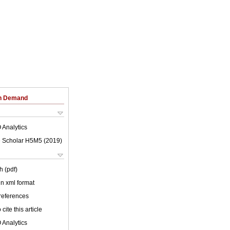
on Demand
 Analytics
 Scholar H5M5 (
2019
)
h (pdf)
 in xml format
 references
cite this article
 Analytics