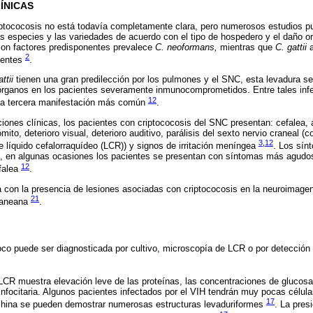
ÍNICAS
criptococosis no está todavía completamente clara, pero numerosos estudios 
las especies y las variedades de acuerdo con el tipo de hospedero y el daño or
con factores predisponentes prevalece
C. neoformans,
mientras que
C. gattii
a
2
tentes
.
ttii
tienen una gran predilección por los pulmones y el SNC, esta levadura s
 órganos en los pacientes severamente inmunocomprometidos. Entre tales inf
12
 la tercera manifestación más común
.
iones clínicas, los pacientes con criptococosis del SNC presentan: cefalea, a
mito, deterioro visual, deterioro auditivo, parálisis del sexto nervio craneal 
3
,
12
de líquido cefalorraquídeo (LCR)) y signos de irritación meníngea
. Los sín
, en algunas ocasiones los pacientes se presentan con síntomas más agudos
12
falea
.
a con la presencia de lesiones asociadas con criptococosis en la neuroimage
21
craneana
.
co puede ser diagnosticada por cultivo, microscopía de LCR o por detección
l LCR muestra elevación leve de las proteínas, las concentraciones de glucos
linfocitaria. Algunos pacientes infectados por el VIH tendrán muy pocas célula
17
a china se pueden demostrar numerosas estructuras levaduriformes
. La pres