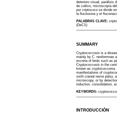
deterioro visual, parálisis
de cultivo, microscopía del
por criptococo se divide en
la flucitosina y el fluconazo
PALABRAS CLAVE:
cript
(DeCS)
SUMMARY
Cryptococcosis is a diseas
mainly by C. neoformnas and
excreta of birds such as p
Cryptococcosis in the cent
known as cryptococcoma. Th
manifestations of cryptoco
sixth cranial nerve palsy, 
microscopy, or by detectio
induction, consolidation, 
KEYWORDS:
cryptococcos
INTRODUCCIÓN