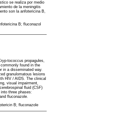
óstico se realiza por medio
amiento de la meningitis
ento son la anfotericina B,
nfotericina B; fluconazol
 Cryp-tococcus propagules,
is commonly found in the
or in a disseminated way.
ized granulomatous lesions
th HIV / AIDS. The clinical
ng, visual impairment,
cerebrospinal fluid (CSF)
 into three phases:
 and fluconazole.
otericin B; fluconazole