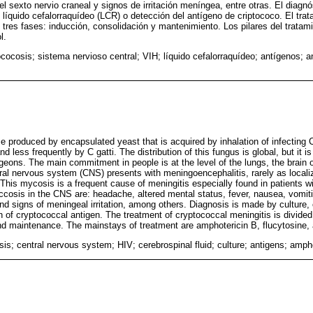
 del sexto nervio craneal y signos de irritación meníngea, entre otras. El diagn
 líquido cefalorraquídeo (LCR) o detección del antígeno de criptococo. El trat
 tres fases: inducción, consolidación y mantenimiento. Los pilares del tratami
l.
ococosis; sistema nervioso central; VIH; líquido cefalorraquídeo; antígenos; a
e produced by encapsulated yeast that is acquired by inhalation of infecting
 less frequently by C gatti. The distribution of this fungus is global, but it 
igeons. The main commitment in people is at the level of the lungs, the brain 
ral nervous system (CNS) presents with meningoencephalitis, rarely as local
is mycosis is a frequent cause of meningitis especially found in patients wi
ccosis in the CNS are: headache, altered mental status, fever, nausea, vomiti
and signs of meningeal irritation, among others. Diagnosis is made by culture, 
n of cryptococcal antigen. The treatment of cryptococcal meningitis is divided
and maintenance. The mainstays of treatment are amphotericin B, flucytosine,
is; central nervous system; HIV; cerebrospinal fluid; culture; antigens; amph