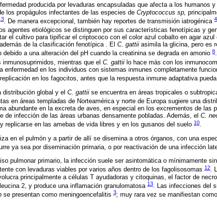
nfermedad producida por levaduras encapsuladas que afecta a los humanos y
 de los propágulos infectantes de las especies de
Cryptococcus sp,
principal
,
3
4
. De manera excepcional, también hay reportes de transmisión iatrogénica
dos agentes etiológicos se distinguen por sus características fenotípicas y ge
ar el cultivo para tipificar el criptococo con el color azul cobalto en agar azu
además de la clasificación fenotípica . El
C. gattii
asimila la glicina, pero es 
8
o debido a una alteración del pH cuando la creatinina se degrada en amonio
es inmunosuprimidos, mientras que el
C. gattii
lo hace más con los inmunoco
 la enfermedad en los individuos con sistemas inmunes completamente funcio
replicación en los fagocitos, antes que la respuesta inmune adaptativa pued
 distribución global y el
C. gattii
se encuentra en áreas tropicales o subtropic
ntas en áreas templadas de Norteamérica y norte de Europa sugiere una distr
ma abundante en la excreta de aves, en especial en los excrementos de las 
nte de infección de las áreas urbanas densamente pobladas. Además, el
C. ne
10
y replicarse en las amebas de vida libres y en los gusanos del suelo
.
aliza en el pulmón y a partir de allí se disemina a otros órganos, con una espec
urre ya sea por diseminación primaria, o por reactivación de una infección la
o pulmonar primario, la infección suele ser asintomática o mínimamente sin
12
atente con levaduras viables por varios años dentro de los fagolisosomas
. 
volucra principalmente a células T ayudadoras y citoquinas, el factor de necro
13
rleucina 2, y produce una inflamación granulomatosa
. Las infecciones del 
3
p
se presentan como meningoencefalitis
; muy rara vez se manifiestan com