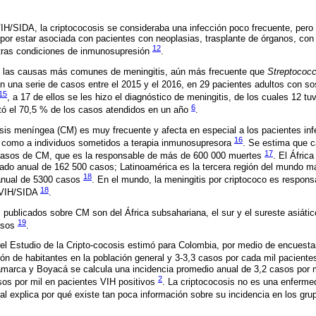
IH/SIDA, la criptococosis se consideraba una infección poco frecuente, pero
por estar asociada con pacientes con neoplasias, trasplante de órganos, con
12
tras condiciones de inmunosupresión
.
e las causas más comunes de meningitis, aún más frecuente que
Streptococ
En una serie de casos entre el 2015 y el 2016, en 29 pacientes adultos con so
15
, a 17 de ellos se les hizo el diagnóstico de meningitis, de los cuales 12 tu
6
tó el 70,5 % de los casos atendidos en un año
.
sis meníngea (CM) es muy frecuente y afecta en especial a los pacientes in
16
 como a individuos sometidos a terapia inmunosupresora
. Se estima que c
17
 casos de CM, que es la responsable de más de 600 000 muertes
. El Áfric
ado anual de 162 500 casos; Latinoamérica es la tercera región del mundo m
18
anual de 5300 casos
. En el mundo, la meningitis por criptococo es respons
18
 VIH/SIDA
.
 publicados sobre CM son del África subsahariana, el sur y el sureste asiátic
19
asos
.
el Estudio de la Cripto-cocosis estimó para Colombia, por medio de encuesta
lón de habitantes en la población general y 3-3,3 casos por cada mil pacient
marca y Boyacá se calcula una incidencia promedio anual de 3,2 casos por mi
2
sos por mil en pacientes VIH positivos
. La criptococosis no es una enfermed
cual explica por qué existe tan poca información sobre su incidencia en los g