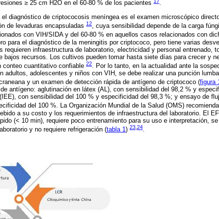
17
presiones ≥ 25 cm H2O en el 60-80 % de los pacientes
.
el diagnóstico de criptococosis meníngea es el examen microscópico directo 
12
ión de levaduras encapsuladas
, cuya sensibilidad depende de la carga fúngi
ionados con VIH/SIDA y del 60-80 % en aquellos casos relacionados con dic
ro para el diagnóstico de la meningitis por criptococo, pero tiene varias desve
s requieren infraestructura de laboratorio, electricidad y personal entrenado, 
de bajos recursos. Los cultivos pueden tomar hasta siete días para crecer y n
22
n conteo cuantitativo confiable
. Por lo tanto, en la actualidad ante la sosp
en adultos, adolescentes y niños con VIH, se debe realizar una punción lumba
racraneana y un examen de detección rápida de antígeno de criptococo (
figura 
de antígeno: aglutinación en látex (AL), con sensibilidad del 98,2 % y especi
EE), con sensibilidad del 100 % y especificidad del 98,3 %; y ensayo de fluj
pecificidad del 100 %. La Organización Mundial de la Salud (OMS) recomienda 
bido a su costo y los requerimientos de infraestructura del laboratorio. El EF
pido (< 10 min), requiere poco entrenamiento para su uso e interpretación, se
23
,
24
aboratorio y no requiere refrigeración (
tabla 1
)
.