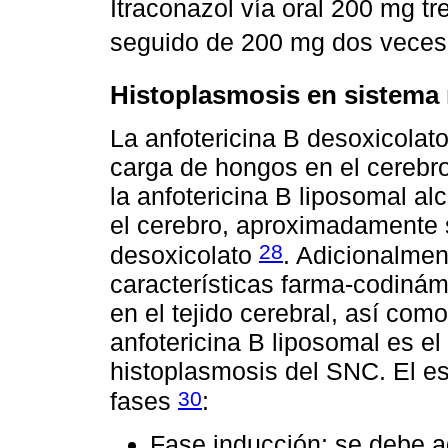
Itraconazol vía oral 200 mg tr
seguido de 200 mg dos veces
Histoplasmosis en sistema 
La anfotericina B desoxicolato
carga de hongos en el cerebr
la anfotericina B liposomal a
el cerebro, aproximadamente 
28
desoxicolato
. Adicionalmen
características farma-codiná
en el tejido cerebral, así com
anfotericina B liposomal es el
histoplasmosis del SNC. El 
30
fases
:
Fase inducción: se debe ad