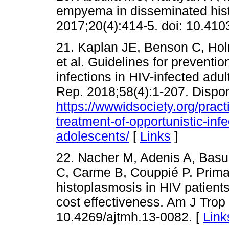
empyema in disseminated hist
2017;20(4):414-5. doi: 10.41
21. Kaplan JE, Benson C, Hol
et al. Guidelines for preventio
infections in HIV-infected 
Rep. 2018;58(4):1-207. Dispon
https://wwwidsociety.org/pract
treatment-of-opportunistic-in
adolescents/
[
Links
]
22. Nacher M, Adenis A, Basur
C, Carme B, Couppié P. Prima
histoplasmosis in HIV patient
cost effectiveness. Am J Trop
10.4269/ajtmh.13-0082. [
Link