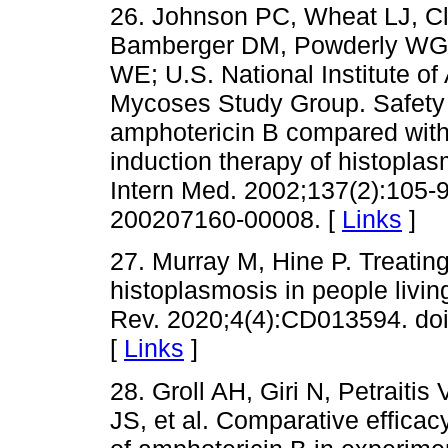
26. Johnson PC, Wheat LJ, C
Bamberger DM, Powderly WG,
WE; U.S. National Institute of
Mycoses Study Group. Safety 
amphotericin B compared with
induction therapy of histoplas
Intern Med. 2002;137(2):105-
200207160-00008. [
Links
]
27. Murray M, Hine P. Treatin
histoplasmosis in people livi
Rev. 2020;4(4):CD013594. do
[
Links
]
28. Groll AH, Giri N, Petraitis
JS, et al. Comparative efficacy