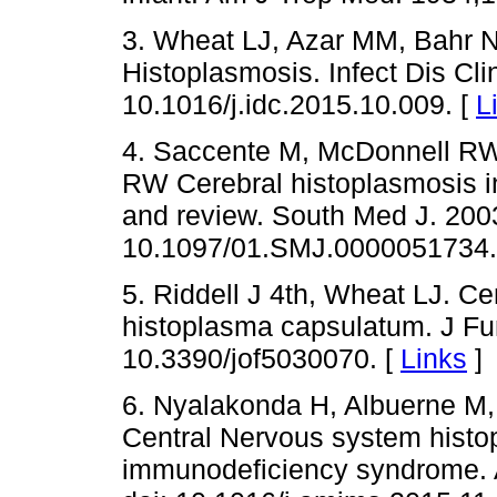
3. Wheat LJ, Azar MM, Bahr N
Histoplasmosis. Infect Dis Cli
10.1016/j.idc.2015.10.009. [
L
4. Saccente M, McDonnell RW
RW Cerebral histoplasmosis in 
and review. South Med J. 2003
10.1097/01.SMJ.0000051734.
5. Riddell J 4th, Wheat LJ. Ce
histoplasma capsulatum. J Fun
10.3390/jof5030070. [
Links
]
6. Nyalakonda H, Albuerne M,
Central Nervous system histo
immunodeficiency syndrome. 