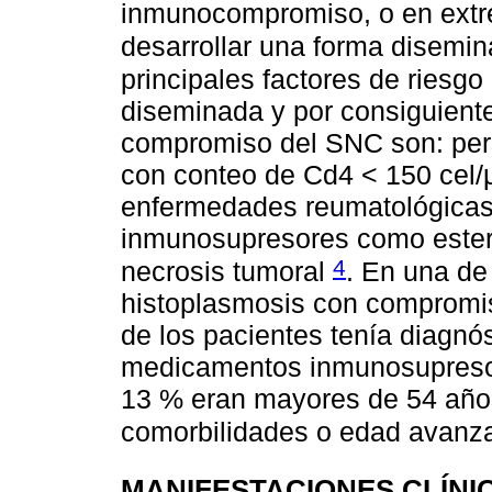
inmunocompromiso, o en extrem
desarrollar una forma disemi
principales factores de riesgo
diseminada y por consiguient
compromiso del SNC son: per
con conteo de Cd4 < 150 cel/μ
enfermedades reumatológicas 
inmunosupresores como esteroi
4
necrosis tumoral
. En una de
histoplasmosis con compromi
de los pacientes tenía diagnó
medicamentos inmunosupresore
13 % eran mayores de 54 años
comorbilidades o edad avan
MANIFESTACIONES CLÍNI