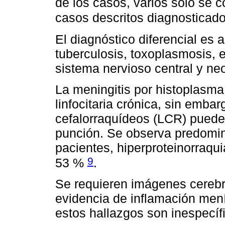
de los casos, varios solo se c
casos descritos diagnosticad
El diagnóstico diferencial es 
tuberculosis, toxoplasmosis, 
sistema nervioso central y ne
La meningitis por histoplasm
linfocitaria crónica, sin emba
cefalorraquídeos (LCR) puede
punción. Se observa predominio
pacientes, hiperproteinorraqui
9
53 %
.
Se requieren imágenes cerebr
evidencia de inflamación men
estos hallazgos son inespecíf