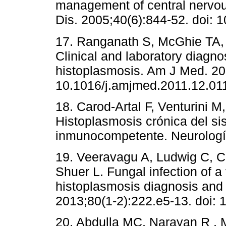
management of central nervous
Dis. 2005;40(6):844-52. doi: 
17. Ranganath S, McGhie TA,
Clinical and laboratory diagno
histoplasmosis. Am J Med. 201
10.1016/j.amjmed.2011.12.011
18. Carod-Artal F, Venturini 
Histoplasmosis crónica del si
inmunocompetente. Neurología
19. Veeravagu A, Ludwig C, C
Shuer L. Fungal infection of a
histoplasmosis diagnosis and
2013;80(1-2):222.e5-13. doi: 
20. Abdulla MC, Narayan R , 