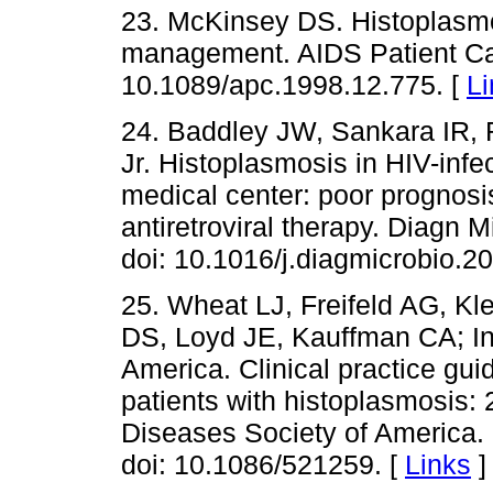
23. McKinsey DS. Histoplasmo
management. AIDS Patient Ca
10.1089/apc.1998.12.775. [
Li
24. Baddley JW, Sankara IR,
Jr. Histoplasmosis in HIV-infe
medical center: poor prognosis
antiretroviral therapy. Diagn M
doi: 10.1016/j.diagmicrobio.2
25. Wheat LJ, Freifeld AG, 
DS, Loyd JE, Kauffman CA; In
America. Clinical practice gu
patients with histoplasmosis: 
Diseases Society of America. C
doi: 10.1086/521259. [
Links
]