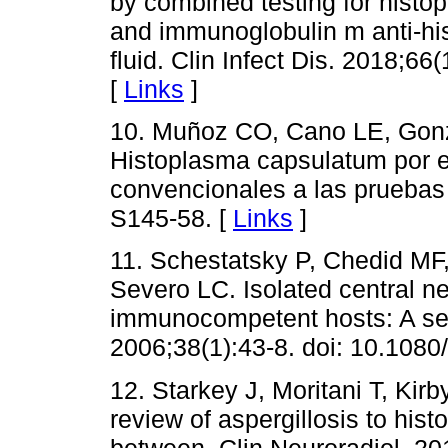
by combined testing for hist
and immunoglobulin m anti-hi
fluid. Clin Infect Dis. 2018;66
[
Links
]
10. Muñoz CO, Cano LE, Gonzá
Histoplasma capsulatum por el
convencionales a las pruebas 
S145-58. [
Links
]
11. Schestatsky P, Chedid MF,
Severo LC. Isolated central n
immunocompetent hosts: A seri
2006;38(1):43-8. doi: 10.10
12. Starkey J, Moritani T, Kir
review of aspergillosis to his
between. Clin Neuroradiol. 20