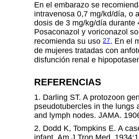
En el embarazo se recomienda
intravenosa 0,7 mg/kd/día, o a
dosis de 3 mg/kg/día durante 
Posaconazol y voriconazol so
27
recomienda su uso
. En el 
de mujeres tratadas con anfot
disfunción renal e hipopotas
REFERENCIAS
1. Darling ST. A protozoon gen
pseudotubercles in the lungs a
and lymph nodes. JAMA. 1906
2. Dodd K, Tompkins E. A case
infant. Am J Trop Med. 1934;1