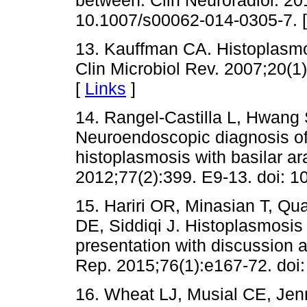
10.1007/s00062-014-0305-7. 
13. Kauffman CA. Histoplasmos
Clin Microbiol Rev. 2007;20(1
[
Links
]
14. Rangel-Castilla L, Hwang
Neuroendoscopic diagnosis of
histoplasmosis with basilar ar
2012;77(2):399. E9-13. doi: 1
15. Hariri OR, Minasian T, Qua
DE, Siddiqi J. Histoplasmosi
presentation with discussion a
Rep. 2015;76(1):e167-72. doi
16. Wheat LJ, Musial CE, Jen