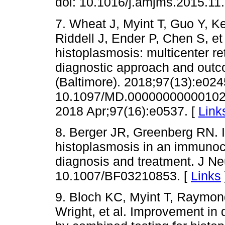
doi: 10.1016/j.amjms.2015.11.
7. Wheat J, Myint T, Guo Y, 
Riddell J, Ender P, Chen S, et
histoplasmosis: multicenter ret
diagnostic approach and outc
(Baltimore). 2018;97(13):e0245
10.1097/MD.0000000000010245
2018 Apr;97(16):e0537. [
Link
8. Berger JR, Greenberg RN. 
histoplasmosis in an immunoc
diagnosis and treatment. J Neu
10.1007/BF03210853. [
Links
9. Bloch KC, Myint T, Raymon
Wright, et al. Improvement in 