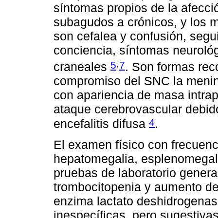
síntomas propios de la afecci
subagudos a crónicos, y los m
son cefalea y confusión, segu
conciencia, síntomas neurológi
,
5
7
craneales
. Son formas rec
compromiso del SNC la meningit
con apariencia de masa intrap
ataque cerebrovascular debido
4
encefalitis difusa
.
El examen físico con frecuenc
hepatomegalia, esplenomegalia
pruebas de laboratorio gener
trombocitopenia y aumento de 
enzima lactato deshidrogenasa
inespecíficas, pero sugestiva