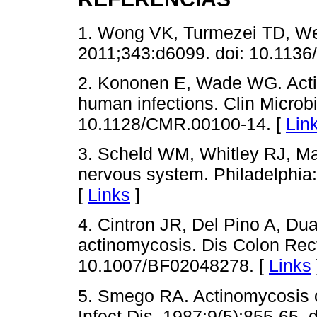
1. Wong VK, Turmezei TD, We
2011;343:d6099. doi: 10.1136
2. Kononen E, Wade WG. Acti
human infections. Clin Microbi
10.1128/CMR.00100-14. [
Lin
3. Scheld WM, Whitley RJ, Mar
nervous system. Philadelphia:
[
Links
]
4. Cintron JR, Del Pino A, D
actinomycosis. Dis Colon Rect
10.1007/BF02048278. [
Links
5. Smego RA. Actinomycosis o
Infect Dis. 1987;9(5):855-65. d