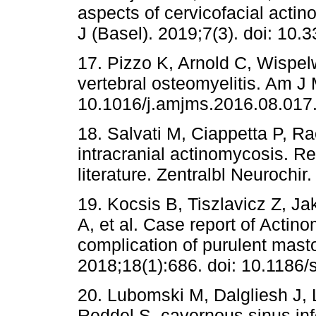
aspects of cervicofacial actin
J (Basel). 2019;7(3). doi: 10.
17. Pizzo K, Arnold C, Wispe
vertebral osteomyelitis. Am J
10.1016/j.amjms.2016.08.017.
18. Salvati M, Ciappetta P, Ra
intracranial actinomycosis. Re
literature. Zentralbl Neurochir
19. Kocsis B, Tiszlavicz Z, 
A, et al. Case report of Actin
complication of purulent masto
2018;18(1):686. doi: 10.1186
20. Lubomski M, Dalgliesh J
Reddel S. cavernous sinus inf