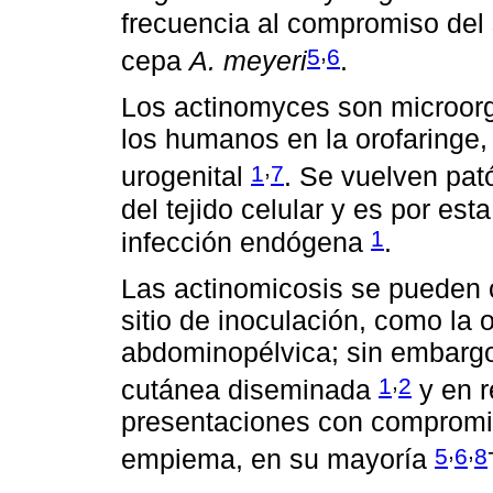
frecuencia al compromiso del 
,
5
6
cepa
A. meyeri
.
Los actinomyces son microor
los humanos en la orofaringe, e
,
1
7
urogenital
. Se vuelven pat
del tejido celular y es por es
1
infección endógena
.
Las actinomicosis se pueden c
sitio de inoculación, como la o
abdominopélvica; sin embargo,
,
1
2
cutánea diseminada
y en r
presentaciones con compromi
,
,
5
6
8
empiema, en su mayoría