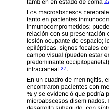
2
también en estado de coma
Los macroabscesos cerebrales
tanto en pacientes inmunoco
inmunocomprometidos; pueden
relación con su presentación
lesión ocupante de espacio; l
epilépticas, signos focales c
campo visual (pueden estar en
predominante occipitoparietal
27
intracraneal
.
En un cuadro de meningitis, 
encontraron pacientes con me
% y se evidenció que podría 
microabscesos diseminados. Po
desarrollo subagudo, con sínt