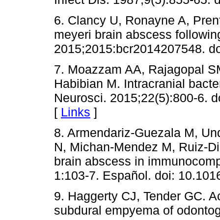
6. Clancy U, Ronayne A, Pren
meyeri brain abscess followin
2015;2015:bcr2014207548. do
7. Moazzam AA, Rajagopal S
Habibian M. Intracranial bacteri
Neurosci. 2015;22(5):800-6. d
[
Links
]
8. Armendariz-Guezala M, Un
N, Michan-Mendez M, Ruiz-Dia
brain abscess in immunocompet
1:103-7. Español. doi: 10.1016
9. Haggerty CJ, Tender GC. A
subdural empyema of odontogen