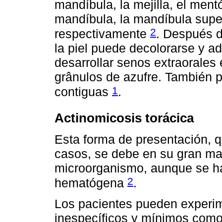
mandíbula, la mejilla, el ment
mandíbula, la mandíbula superi
2
respectivamente
. Después 
la piel puede decolorarse y ad
desarrollar senos extraorales
grânulos de azufre. También p
1
contiguas
.
Actinomicosis torácica
Esta forma de presentación, 
casos, se debe en su gran may
microorganismo, aunque se ha
2
hematógena
.
Los pacientes pueden experim
inespecíficos y mínimos como 