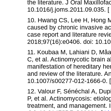
the literature. J Oral Maxillof
10.1016/j.joms.2011.09.035. [
10. Hwang CS, Lee H, Hong M
caused by chronic invasive a
case report and literature rev
2018;97(16):e0406. doi: 10.
11. Koubaa M, Lahiani D, Mâal
C, et al. Actinomycotic brain a
manifestation of hereditary he
and review of the literature. 
10.1007/s00277-012-1666-0. 
12. Valour F, Sénéchal A, Dup
P, et al. Actinomycosis: etiolog
treatment, and management. I