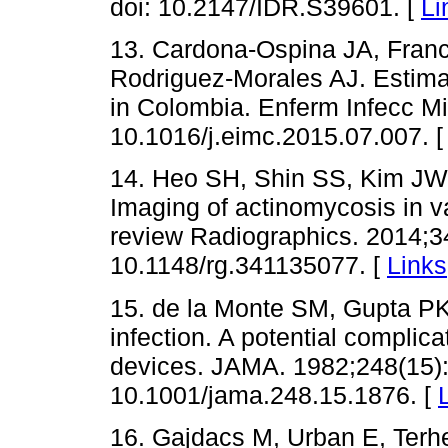
doi: 10.2147/IDR.S39601. [
Li
13. Cardona-Ospina JA, Franc
Rodriguez-Morales AJ. Estimat
in Colombia. Enferm Infecc Mic
10.1016/j.eimc.2015.07.007. 
14. Heo SH, Shin SS, Kim JW,
Imaging of actinomycosis in 
review Radiographics. 2014;34
10.1148/rg.341135077. [
Links
15. de la Monte SM, Gupta P
infection. A potential complica
devices. JAMA. 1982;248(15):
10.1001/jama.248.15.1876. [
16. Gajdacs M, Urban E, Terhe