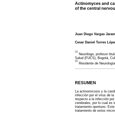
Actinomyces and can
of the central nervo
Juan Diego Vargas Jaram
Cesar Daniel Torres Lóp
(1)
Neurólogo, profesor titul
Salud (FUCS), Bogotá, Co
(2)
Residente de Neurología
RESUMEN
La actinomicosis y la cand
infección por el virus de 
respecto a la infección po
cerebrales, por lo cual es
tratamiento oportuno. Este 
tratamiento de estos micr