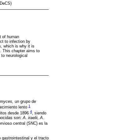
 (DeCS)
nt of human
t to infection by
, which is why it is
. This chapter aims to
 to neurological
omyces,
un grupo de
1
recimiento lento
4
ritos desde 1896
, siendo
nocidas son:
A. iraelii, A.
rvioso central (SNC) es la
astrointestinal y el tracto