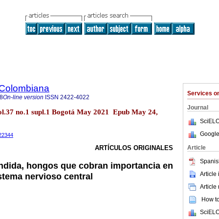
 Colombiana
Services 
8
On-line version
ISSN
2422-4022
Journal
ol.37 no.1 supl.1 Bogotá May 2021 Epub May 24,
SciELO
Google
022344
Article
ARTÍCULOS ORIGINALES
Spanis
ndida, hongos que cobran importancia en
Article
istema nervioso central
Article
How to 
SciELO