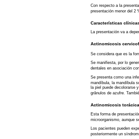
Con respecto a la presenta
presentación menor del 2
Características clínica
La presentación va a depend
Actinomicosis cervicof
Se considera que es la fo
Se manifiesta, por lo gene
dentales en asociación co
Se presenta como una infecc
mandíbula, la mandíbula su
la piel puede decolorarse y
grânulos de azufre. Tambi
Actinomicosis torácic
Esta forma de presentació
microorganismo, aunque s
Los pacientes pueden expe
posteriormente un síndrome