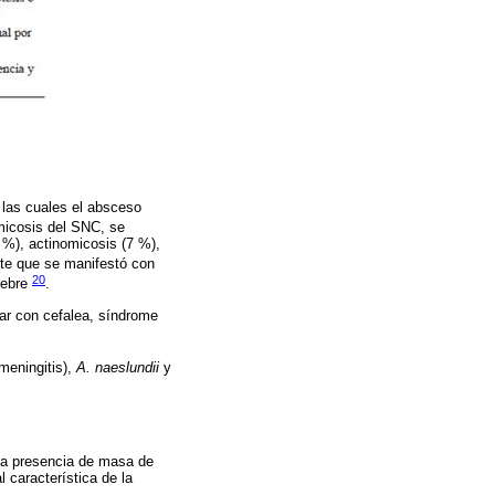
 las cuales el absceso
omicosis del SNC, se
 %), actinomicosis (7 %),
nte que se manifestó con
20
iebre
.
tar con cefalea, síndrome
meningitis),
A. naeslundii
y
 la presencia de masa de
l característica de la