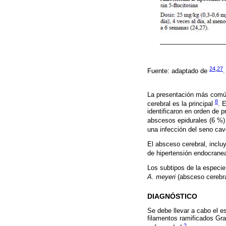
24
,
27
Fuente: adaptado de
.
La presentación más común
8
cerebral es la principal
. 
identificaron en orden de 
abscesos epidurales (6 %
una infección del seno cav
El absceso cerebral, inclu
de hipertensión endocranea
Los subtipos de la especie
A. meyeri
(absceso cerebr
DIAGNÓSTICO
Se debe llevar a cabo el e
filamentos ramificados Gram
2