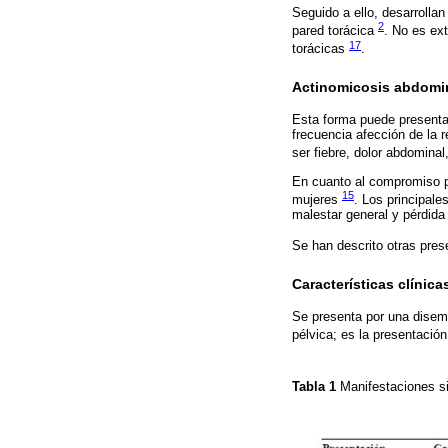
Seguido a ello, desarrollan
2
pared torácica
. No es ext
17
torácicas
.
Actinomicosis abdomi
Esta forma puede present
frecuencia afección de la 
ser fiebre, dolor abdomina
En cuanto al compromiso pé
15
mujeres
. Los principale
malestar general y pérdida
Se han descrito otras pres
Características clínic
Se presenta por una disem
pélvica; es la presentació
Tabla 1
Manifestaciones s