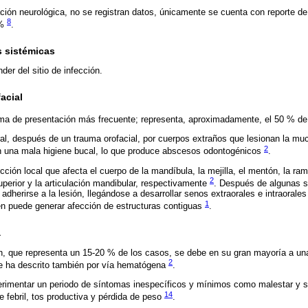
ción neurológica, no se registran datos, únicamente se cuenta con reporte d
8
 %
.
s sistémicas
er del sitio de infección.
acial
rma de presentación más frecuente; representa, aproximadamente, el 50 % d
ral, después de un trauma orofacial, por cuerpos extraños que lesionan la m
2
n una mala higiene bucal, lo que produce abscesos odontogénicos
.
ión local que afecta el cuerpo de la mandíbula, la mejilla, el mentón, la ram
2
perior y la articulación mandibular, respectivamente
. Después de algunas 
 adherirse a la lesión, llegándose a desarrollar senos extraorales e intraoral
1
én puede generar afección de estructuras contiguas
.
a
n, que representa un 15-20 % de los casos, se debe en su gran mayoría a una
2
e ha descrito también por vía hematógena
.
rimentar un periodo de síntomas inespecíficos y mínimos como malestar y se
14
 febril, tos productiva y pérdida de peso
.