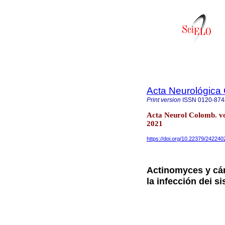
Acta Neurológica
Print version
ISSN
0120-874
Acta Neurol Colomb. v
2021
https://doi.org/10.22379/24224
Actinomyces y cá
la infección dei s