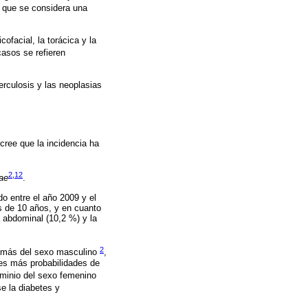
ón que se considera una
ofacial, la torácica y la
asos se refieren
erculosis y las neoplasias
cree que la incidencia ha
2
,
12
ae
.
o entre el año 2009 y el
s de 10 años, y en cuanto
a abdominal (10,2 %) y la
2
además del sexo masculino
,
ces más probabilidades de
ominio del sexo femenino
e la diabetes y