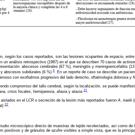
, según los casos reportados, son las lesiones ocupantes de espacio, entre
En un análisis retrospectivo (1987) en el que se describen 70 casos de actin
presentación: abscesos cerebrales (67 %), meningitis y meningoencefalitis (13
5
) y abscesos subdurales (6 %)
. En un reporte de caso se describe un pacie
ernoso con exoftalmos progresivo del lado derecho, oftalmología dolorosa y f
yendo compromiso del tallo cerebral, según la localización, se puede manifes
21
na, crisis focales, hemiparesia, afasia y ataxia
.
 aislados en el LCR o secreción de la lesión más reportados fueron
A. iraelii
(
22
al)
.
studio microscópico directo de muestras de tejido recolectados, así como de
 positivos y de gránulos de azufre visibles a simple vista, que es la principa