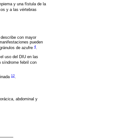
mpiema y una fístula de la
cos y a las vértebras
e describe con mayor
s manifestaciones pueden
4
 gránulos de azufre
.
el uso del DIU en las
n síndrome febril con
12
minada
.
orácica, abdominal y