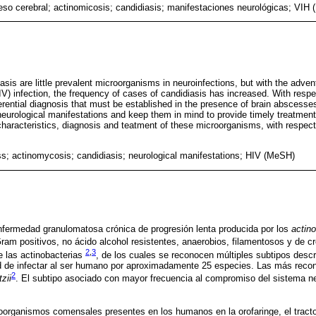
so cerebral; actinomicosis; candidiasis; manifestaciones neurológicas; VIH
sis are little prevalent microorganisms in neuroinfections, but with the adve
V) infection, the frequency of cases of candidiasis has increased. With respec
erential diagnosis that must be established in the presence of brain abscesses
 neurological manifestations and keep them in mind to provide timely treatment
characteristics, diagnosis and teatment of these microorganisms, with respect
s; actinomycosis; candidiasis; neurological manifestations; HIV (MeSH)
nfermedad granulomatosa crónica de progresión lenta producida por los
actin
 Gram positivos, no ácido alcohol resistentes, anaerobios, filamentosos y de c
2
,
3
e las actinobacterias
, de los cuales se reconocen múltiples subtipos desc
 de infectar al ser humano por aproximadamente 25 especies. Las más reco
2
zii
. El subtipo asociado con mayor frecuencia al compromiso del sistema ne
rganismos comensales presentes en los humanos en la orofaringe, el tracto g