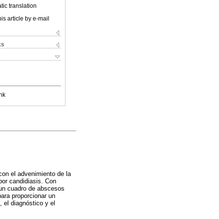
ic translation
is article by e-mail
ks
nk
con el advenimiento de la
por candidiasis. Con
e un cuadro de abscesos
para proporcionar un
, el diagnóstico y el