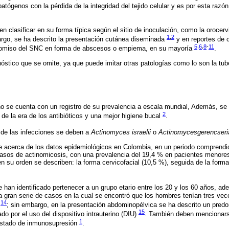
atógenos con la pérdida de la integridad del tejido celular y es por esta raz
 clasificar en su forma típica según el sitio de inoculación, como la orocervic
1
,
2
rgo, se ha descrito la presentación cutánea diseminada
y en reportes de c
5
,
6
,
8
-
11
omiso del SNC en forma de abscesos o empiema, en su mayoría
.
óstico que se omite, ya que puede imitar otras patologías como lo son la tub
 no se cuenta con un registro de su prevalencia a escala mundial, Además, se 
2
de la era de los antibióticos y una mejor higiene bucal
.
de las infecciones se deben a
Actinomyces israelii
o
Actinomycesgerencseri
e acerca de los datos epidemiológicos en Colombia, en un periodo comprendid
casos de actinomicosis, con una prevalencia del 19,4 % en pacientes menore
n su orden se describen: la forma cervicofacial (10,5 %), seguida de la form
 han identificado pertenecer a un grupo etario entre los 20 y los 60 años, 
na gran serie de casos en la cual se encontró que los hombres tenían tres ve
14
s
; sin embargo, en la presentación abdominopélvica se ha descrito un pred
15
o por el uso del dispositivo intrauterino (DIU)
. También deben mencionars
1
estado de inmunosupresión
.