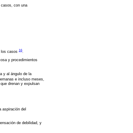
e casos, con una
16
e los casos
.
ucosa y procedimientos
a y al ángulo de la
semanas e incluso meses,
es que drenan y expulsan
 aspiración del
nsación de debilidad, y