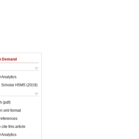
on Demand
 Analytics
 Scholar H5M5 (
2019
)
h (pdf)
 in xml format
 references
cite this article
 Analytics