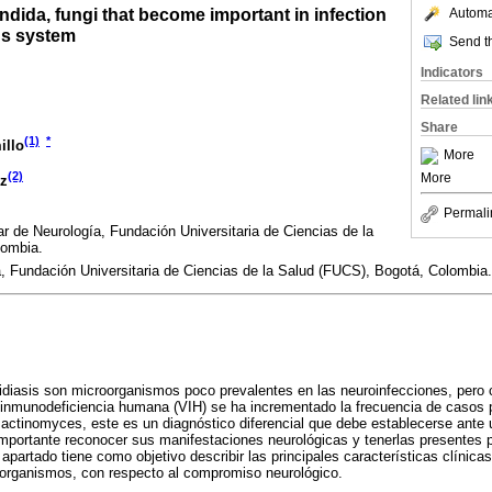
dida, fungi that become important in infection
Automat
us system
Send th
Indicators
Related lin
Share
(1)
*
illo
More
(2)
More
ez
Permali
ar de Neurología, Fundación Universitaria de Ciencias de la
lombia.
, Fundación Universitaria de Ciencias de la Salud (FUCS), Bogotá, Colombia.
idiasis son microorganismos poco prevalentes en las neuroinfecciones, pero 
la inmunodeficiencia humana (VIH) se ha incrementado la frecuencia de casos 
r actinomyces, este es un diagnóstico diferencial que debe establecerse ant
 importante reconocer sus manifestaciones neurológicas y tenerlas presentes 
apartado tiene como objetivo describir las principales características clínicas
oorganismos, con respecto al compromiso neurológico.