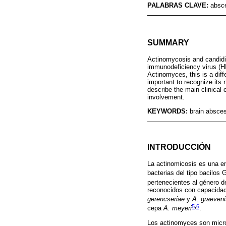
PALABRAS CLAVE:
absce
SUMMARY
Actinomycosis and candidia
immunodeficiency virus (HI
Actinomyces, this is a diff
important to recognize its
describe the main clinical 
involvement.
KEYWORDS:
brain absces
INTRODUCCIÓN
La actinomicosis es una e
bacterias del tipo bacilos
pertenecientes al género d
reconocidos con capacidad
gerencseriae
y
A. graevenit
5
,
6
cepa
A. meyeri
.
Los actinomyces son microo