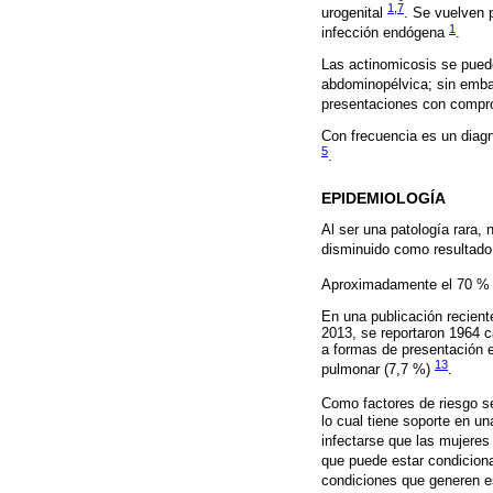
1
,
7
urogenital
. Se vuelven p
1
infección endógena
.
Las actinomicosis se pueden
abdominopélvica; sin emba
presentaciones con compr
Con frecuencia es un diagn
5
.
EPIDEMIOLOGÍA
Al ser una patología rara,
disminuido como resultado 
Aproximadamente el 70 % 
En una publicación recient
2013, se reportaron 1964 
a formas de presentación e
13
pulmonar (7,7 %)
.
Como factores de riesgo se
lo cual tiene soporte en u
infectarse que las mujere
que puede estar condicionad
condiciones que generen 