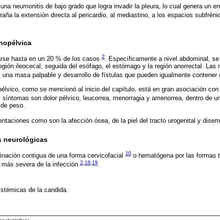
 una neumonitis de bajo grado que logra invadir la pleura, lo cual genera un e
raña la extensión directa al pericardio, al mediastino, a los espacios subfréni
nopélvica
2
arse hasta en un 20 % de los casos
. Específicamente a nivel abdominal, s
región ileocecal, seguida del esófago, el estómago y la región anorrectal. La
l, una masa palpable y desarrollo de fístulas que pueden igualmente contener
lvico, como se mencionó al inicio del capítulo, está en gran asociación con 
s síntomas son dolor pélvico, leucorrea, menorragia y amenorrea, dentro de u
 de peso.
entaciones como son la afección ósea, de la piel del tracto urogenital y dise
as neurológicas
10
inación contigua de una forma cervicofacial
o hematógena por las formas t
2
,
18
,
19
n más severa de la infección
.
istémicas de la candida.