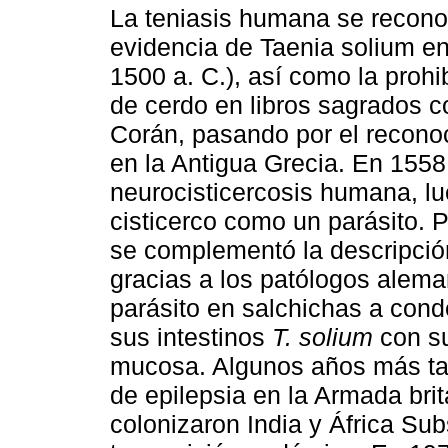
La teniasis humana se recon
evidencia de Taenia solium e
1500 a. C.), así como la proh
de cerdo en libros sagrados c
Corán, pasando por el reconoc
en la Antigua Grecia. En 1558
neurocisticercosis humana, lue
cisticerco como un parásito. 
se complementó la descripción 
gracias a los patólogos alema
parásito en salchichas a con
sus intestinos
T. solium
con su
mucosa. Algunos años más ta
de epilepsia en la Armada brit
colonizaron India y África Su