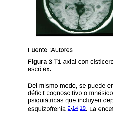
Fuente :Autores
Figura 3
T1 axial con cisticer
escólex.
Del mismo modo, se puede enco
déficit cognoscitivo o mnésic
psiquiátricas que incluyen de
,
,
2
14
19
esquizofrenia
. La ence