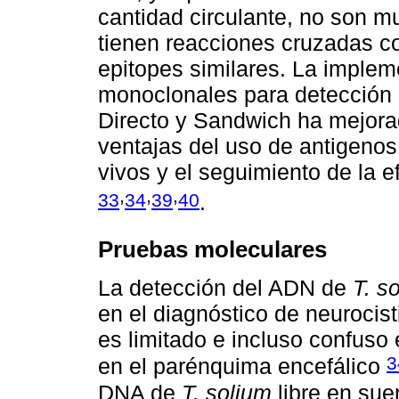
cantidad circulante, no son mu
tienen reacciones cruzadas c
epitopes similares. La implem
monoclonales para detección d
Directo y Sandwich ha mejorad
ventajas del uso de antigenos
vivos y el seguimiento de la e
,
,
,
33
34
39
40
.
Pruebas moleculares
La detección del ADN de
T. s
en el diagnóstico de neurocis
es limitado e incluso confuso 
3
en el parénquima encefálico
DNA de
T. solium
libre en sue