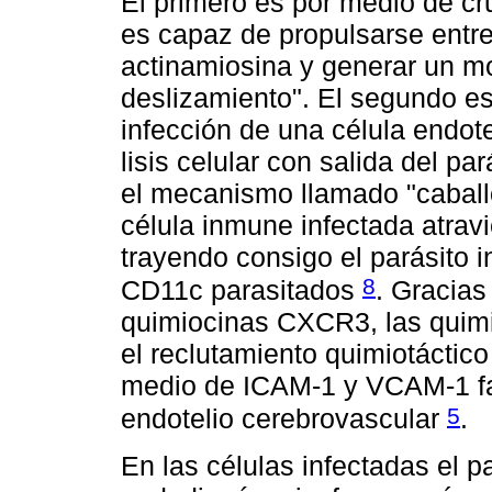
El primero es por medio de cru
es capaz de propulsarse entr
actinamiosina y generar un m
deslizamiento". El segundo es
infección de una célula endote
lisis celular con salida del par
el mecanismo llamado "caball
célula inmune infectada atrav
trayendo consigo el parásito in
8
CD11c parasitados
. Gracias
quimiocinas CXCR3, las qui
el reclutamiento quimiotáctico
medio de ICAM-1 y VCAM-1 faci
5
endotelio cerebrovascular
.
En las células infectadas el pa