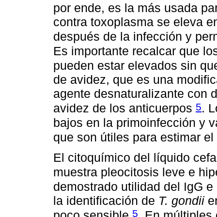
por ende, es la más usada par
contra toxoplasma se eleva en
después de la infección y per
Es importante recalcar que lo
pueden estar elevados sin qu
de avidez, que es una modifica
agente desnaturalizante con d
5
avidez de los anticuerpos
. 
bajos en la primoinfección y 
que son útiles para estimar e
El citoquímico del líquido ce
muestra pleocitosis leve e hi
demostrado utilidad del IgG e
la identificación de
T. gondii
en
5
poco sensible
. En múltiples