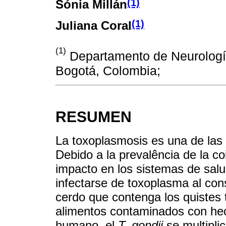
(1)
Sónia Millán
(1)
Juliana Coral
(1)
Departamento de Neurología,
Bogotá, Colombia;
RESUMEN
La toxoplasmosis es una de la
Debido a la prevalência de la co
impacto en los sistemas de sa
infectarse de toxoplasma al co
cerdo que contenga los quistes 
alimentos contaminados con hec
humano, el
T. gondii
se multipli