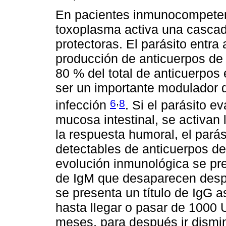
En pacientes inmunocompetent
toxoplasma activa una casca
protectoras. El parásito entra 
producción de anticuerpos de 
80 % del total de anticuerpos
ser un importante modulador d
,
6
8
infección
. Si el parásito 
mucosa intestinal, se activan 
la respuesta humoral, el pará
detectables de anticuerpos de
evolución inmunológica se pre
de IgM que desaparecen desp
se presenta un título de IgG 
hasta llegar o pasar de 1000 U
meses, para después ir dismi