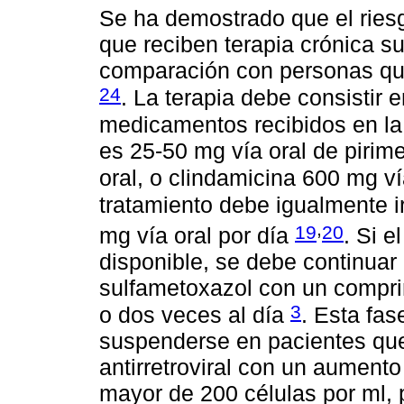
Se ha demostrado que el ries
que reciben terapia crónica s
comparación con personas que
24
. La terapia debe consistir 
medicamentos recibidos en la
es 25-50 mg vía oral de pirime
oral, o clindamicina 600 mg v
tratamiento debe igualmente i
,
19
20
mg vía oral por día
. Si e
disponible, se debe continuar 
sulfametoxazol con un comprim
3
o dos veces al día
. Esta fas
suspenderse en pacientes que
antirretroviral con un aument
mayor de 200 células por ml,