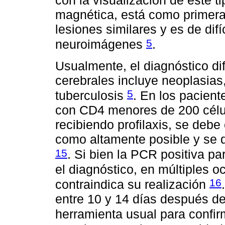
con la visualización de este t
magnética, está como primera 
lesiones similares y es de difí
5
neuroimágenes
.
Usualmente, el diagnóstico di
cerebrales incluye neoplasias
5
tuberculosis
. En los pacien
con CD4 menores de 200 célula
recibiendo profilaxis, se debe
como altamente posible y se 
15
. Si bien la PCR positiva p
el diagnóstico, en múltiples 
16
contraindica su realización
entre 10 y 14 días después de 
herramienta usual para confir