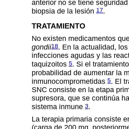
anterior no se tiene seguridad
17
biopsia de la lesión
.
TRATAMIENTO
No existen medicamentos que 
18
gondii
. En la actualidad, l
infecciones agudas y las rea
5
taquizoitos
. Si el tratamient
probabilidad de aumentar la m
5
inmunocomprometidas
. El 
SNC consiste en la etapa prim
supresora, que se continúa ha
3
sistema inmune
.
La terapia primaria consiste 
(carga de 200 mg, posteriorme