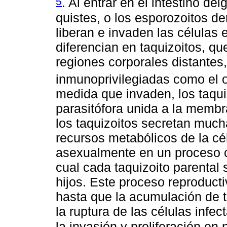
5
. Al entrar en el intestino de
quistes, o los esporozoitos d
liberan e invaden las células e
diferencian en taquizoitos, qu
regiones corporales distantes,
inmunoprivilegiadas como el o
medida que invaden, los taqu
parasitófora unida a la membra
los taquizoitos secretan much
recursos metabólicos de la c
asexualmente en un proceso 
cual cada taquizoito parental 
hijos. Este proceso reproduct
hasta que la acumulación de t
la ruptura de las células infe
la invasión y proliferación en