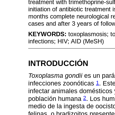
treatment with trimethoprine-sul
initiation of antibiotic treatment
months complete neurological re
cases and after 3 years of follo
KEYWORDS:
toxoplasmosis; to
infections; HIV; AID (MeSH)
INTRODUCCIÓN
Toxoplasma gondii
es un parás
1
infecciones zoonóticas
. Est
infectar animales domésticos 
2
población humana
. Los hum
medio de la ingesta de oocist
felinas, o bradizoitos prese