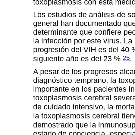
toxoplasmosis con esta medi
Los estudios de análisis de s
general han documentado que 
determinante que confiere peor
la infección por este virus. L
progresión del VIH es del 40 
25
siguiente año es del 23 %
.
A pesar de los progresos alcan
diagnóstico temprano, la tox
importante en los pacientes 
toxoplasmosis cerebral severa
de cuidado intensivo, la mort
la toxoplasmosis cerebral tie
demostrado que la inmunosupre
estado de conciencia -especia