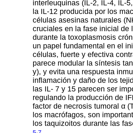
interleuquinas (IL-2, IL-4, IL-5
la IL-12 producida por los ma
células asesinas naturales (NK
cruciales en la fase inicial d
durante la toxoplasmosis cró
un papel fundamental en el i
células, fuerte y efectiva cont
parece modular la síntesis tan
y), y evita una respuesta inm
inflamación y daño de los tej
las IL- 7 y 15 parecen ser imp
regulando la producción de IF
factor de necrosis tumoral α (
los macrófagos, son importante
los taquizoitos durante las fa
,
5
7