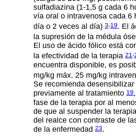
sulfadiazina (1-1,5 g cada 6 h
vía oral o intravenosa cada 6 
,
3
19
día o 2 veces al día)
. El 
la supresión de la médula ós
El uso de ácido fólico está c
,
21
la efectividad de la terapia
encuentra disponible, es posi
mg/kg máx. 25 mg/kg intraveno
Se recomienda desensibilizar a
19
previamente al tratamiento
fase de la terapia por al me
de que al suspender la terapia
del realce con contraste de la
23
de la enfermedad
.