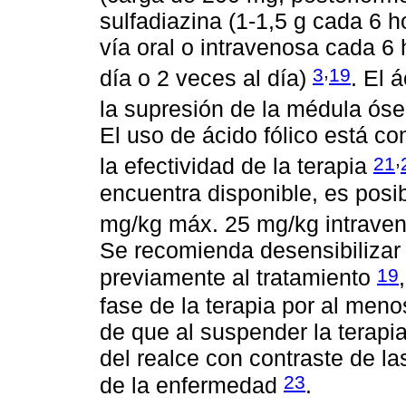
sulfadiazina (1-1,5 g cada 6 h
vía oral o intravenosa cada 6 
,
3
19
día o 2 veces al día)
. El 
la supresión de la médula ós
El uso de ácido fólico está c
,
21
la efectividad de la terapia
encuentra disponible, es posi
mg/kg máx. 25 mg/kg intraveno
Se recomienda desensibilizar a
19
previamente al tratamiento
fase de la terapia por al me
de que al suspender la terapia
del realce con contraste de la
23
de la enfermedad
.