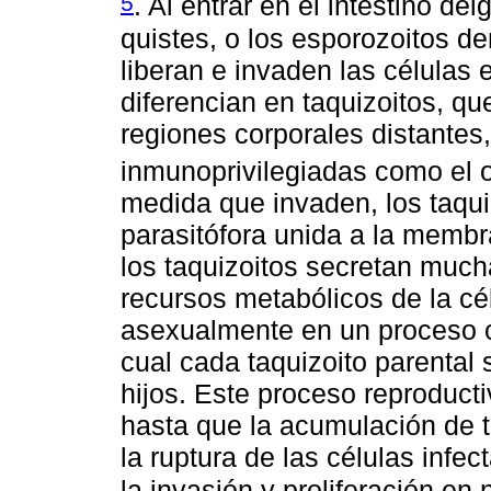
5
. Al entrar en el intestino de
quistes, o los esporozoitos d
liberan e invaden las células e
diferencian en taquizoitos, qu
regiones corporales distantes,
inmunoprivilegiadas como el o
medida que invaden, los taqu
parasitófora unida a la membra
los taquizoitos secretan much
recursos metabólicos de la c
asexualmente en un proceso 
cual cada taquizoito parental 
hijos. Este proceso reproduct
hasta que la acumulación de t
la ruptura de las células infe
la invasión y proliferación en