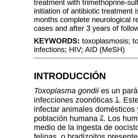
treatment with trimethoprine-sul
initiation of antibiotic treatment
months complete neurological re
cases and after 3 years of follo
KEYWORDS:
toxoplasmosis; to
infections; HIV; AID (MeSH)
INTRODUCCIÓN
Toxoplasma gondii
es un parás
1
infecciones zoonóticas
. Est
infectar animales domésticos 
2
población humana
. Los hum
medio de la ingesta de oocist
felinas, o bradizoitos prese