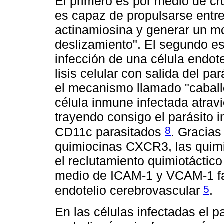
El primero es por medio de cru
es capaz de propulsarse entr
actinamiosina y generar un m
deslizamiento". El segundo es
infección de una célula endote
lisis celular con salida del par
el mecanismo llamado "caball
célula inmune infectada atrav
trayendo consigo el parásito in
8
CD11c parasitados
. Gracias
quimiocinas CXCR3, las qui
el reclutamiento quimiotáctico
medio de ICAM-1 y VCAM-1 faci
5
endotelio cerebrovascular
.
En las células infectadas el pa