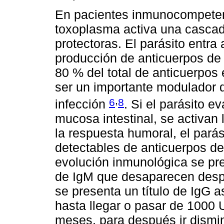
En pacientes inmunocompetent
toxoplasma activa una casca
protectoras. El parásito entra 
producción de anticuerpos de 
80 % del total de anticuerpos
ser un importante modulador d
,
6
8
infección
. Si el parásito 
mucosa intestinal, se activan 
la respuesta humoral, el pará
detectables de anticuerpos de
evolución inmunológica se pre
de IgM que desaparecen desp
se presenta un título de IgG 
hasta llegar o pasar de 1000 U
meses, para después ir dismi