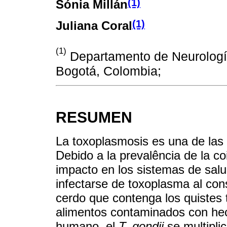
(1)
Sónia Millán
(1)
Juliana Coral
(1)
Departamento de Neurología,
Bogotá, Colombia;
RESUMEN
La toxoplasmosis es una de la
Debido a la prevalência de la co
impacto en los sistemas de sa
infectarse de toxoplasma al co
cerdo que contenga los quistes 
alimentos contaminados con hec
humano, el
T. gondii
se multipli