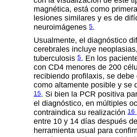
con la visualización de este t
magnética, está como primera 
lesiones similares y es de difí
5
neuroimágenes
.
Usualmente, el diagnóstico di
cerebrales incluye neoplasias
5
tuberculosis
. En los pacien
con CD4 menores de 200 célula
recibiendo profilaxis, se debe
como altamente posible y se 
15
. Si bien la PCR positiva p
el diagnóstico, en múltiples 
16
contraindica su realización
entre 10 y 14 días después de 
herramienta usual para confir