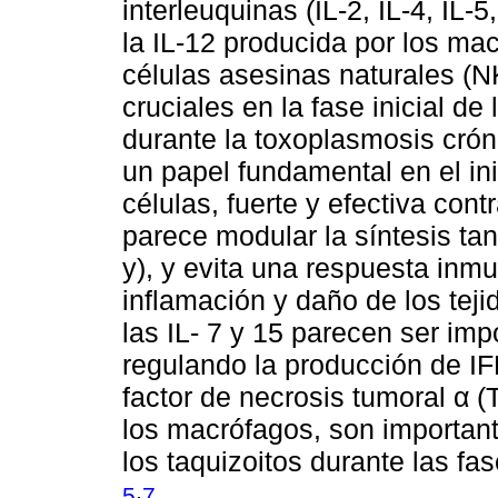
interleuquinas (IL-2, IL-4, IL-5
la IL-12 producida por los ma
células asesinas naturales (NK
cruciales en la fase inicial d
durante la toxoplasmosis cró
un papel fundamental en el i
células, fuerte y efectiva cont
parece modular la síntesis tan
y), y evita una respuesta inm
inflamación y daño de los tej
las IL- 7 y 15 parecen ser imp
regulando la producción de IF
factor de necrosis tumoral α (
los macrófagos, son importante
los taquizoitos durante las fa
,
5
7