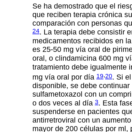
Se ha demostrado que el ries
que reciben terapia crónica s
comparación con personas que
24
. La terapia debe consistir 
medicamentos recibidos en la
es 25-50 mg vía oral de pirime
oral, o clindamicina 600 mg v
tratamiento debe igualmente i
,
19
20
mg vía oral por día
. Si e
disponible, se debe continuar 
sulfametoxazol con un comprim
3
o dos veces al día
. Esta fas
suspenderse en pacientes que
antirretroviral con un aument
mayor de 200 células por ml,