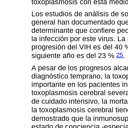
toxoplasmosis con esta medi
Los estudios de análisis de s
general han documentado que 
determinante que confiere peor
la infección por este virus. L
progresión del VIH es del 40 
25
siguiente año es del 23 %
.
A pesar de los progresos alcan
diagnóstico temprano, la tox
importante en los pacientes 
toxoplasmosis cerebral severa
de cuidado intensivo, la mort
la toxoplasmosis cerebral tie
demostrado que la inmunosupre
estado de conciencia -especia