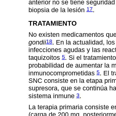
anterior no se tiene seguridad
17
biopsia de la lesión
.
TRATAMIENTO
No existen medicamentos que 
18
gondii
. En la actualidad, l
infecciones agudas y las rea
5
taquizoitos
. Si el tratamient
probabilidad de aumentar la m
5
inmunocomprometidas
. El 
SNC consiste en la etapa prim
supresora, que se continúa ha
3
sistema inmune
.
La terapia primaria consiste 
(carga de 200 mg, posteriorme