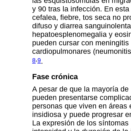
las esquistosómulas en migraci
y 90 tras la infección. En est
cefalea, fiebre, tos seca no p
difuso y diarrea sanguinolent
hepatoesplenomegalia y eosin
pueden cursar con meningitis
cardiopulmonares (neumonitisint
,
8
9
.
Fase crónica
A pesar de que la mayoría de 
pueden presentarse complicac
personas que viven en áreas 
insidiosa y puede progresar e
La expresión de los síntomas 