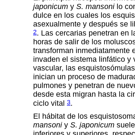
japonicum
y
S. mansoni
lo co
dulce en los cuales los esqu
asexualmente y después se li
2
. Las cercarias penetran en l
horas de salir de los molusco
transforman inmediatamente 
invaden el sistema linfático y
vascular, las esquistosómula
inician un proceso de madura
pulmones y penetran de nuevo
desde esta migran hasta la ci
3
ciclo vital
.
El hábitat de los esquistosom
mansoni
y
S. japonicum
suele
inferiores y superiores, resp