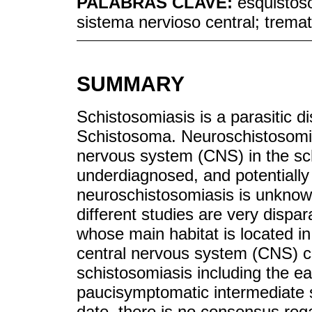
PALABRAS CLAVE:
esquistos
sistema nervioso central; trem
SUMMARY
Schistosomiasis is a parasitic 
Schistosoma. Neuroschistosomias
nervous system (CNS) in the schi
underdiagnosed, and potentially 
neuroschistosomiasis is unknown
different studies are very disp
whose main habitat is located in
central nervous system (CNS) ca
schistosomiasis including the ea
paucisymptomatic intermediate 
date, there is no consensus reg