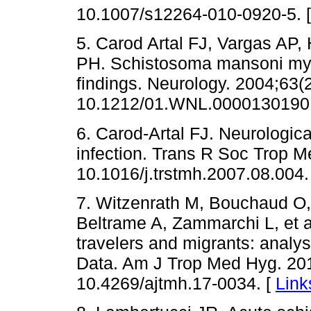
10.1007/s12264-010-0920-5. 
5. Carod Artal FJ, Vargas AP
PH. Schistosoma mansoni myel
findings. Neurology. 2004;63(2
10.1212/01.WNL.0000130190
6. Carod-Artal FJ. Neurologic
infection. Trans R Soc Trop M
10.1016/j.trstmh.2007.08.004.
7. Witzenrath M, Bouchaud O,
Beltrame A, Zammarchi L, et 
travelers and migrants: analys
Data. Am J Trop Med Hyg. 201
10.4269/ajtmh.17-0034. [
Link