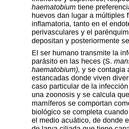
haematobium
tiene preferenci
huevos dan lugar a múltiples fo
inflamatoria, tanto en el endo
perivasculares y el parénqui
depositan y posteriormente s
El ser humano transmite la inf
parásito en las heces (S.
mans
haematobium),
y se contagia 
estancadas donde viven diver
caso particular de la infecció
una zoonosis y se calcula qu
mamíferos se comportan com
biológico se completa cuando 
el medio acuático, de donde 
de larva ciliada que tiene ca