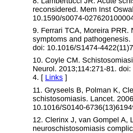
8. Lambertucci JR. Acute schi
reconsidered. Mem Inst Oswal
10.1590/s0074-027620100004
9. Ferrari TCA, Moreira PRR. 
symptoms and pathogenesis. L
doi: 10.1016/S1474-4422(11)7
10. Coyle CM. Schistosomiasi
Neurol. 2013;114:271-81. doi
4. [
Links
]
11. Gryseels B, Polman K, Cl
schistosomiasis. Lancet. 2006
10.1016/S0140-6736(13)61949
12. Clerinx J, van Gompel A,
neuroschistosomiasis compli