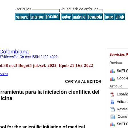
 Colombiana
Servicios 
8748
versión On-line
ISSN
2422-4022
Revista
l.38 no.3 Bogotá jul./set. 2022 Epub 21-Oct-2022
SciELO
022423
Google
CARTAS AL EDITOR
Articulo
rramienta para la iniciación científica del
Españo
icina
Articu
Referen
Como c
SciELO
ool for the scientific initiation of medical