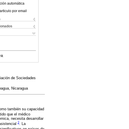
ción automática
articulo por email
s
cionados
nk
iación de Sociedades
anagua, Nicaragua
 como también su capacidad
tido que el médico
mica, necesita desarrollar
2
asistencial
. La