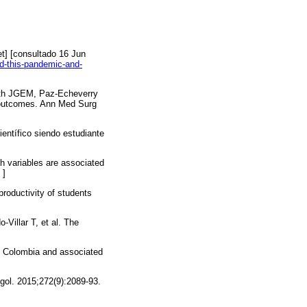
et] [consultado 16 Jun
nd-this-pandemic-and-
rth JGEM, Paz-Echeverry
d outcomes. Ann Med Surg
ientífico siendo estudiante
h variables are associated
]
roductivity of students
illar T, et al. The
in Colombia and associated
ngol. 2015;272(9):2089-93.