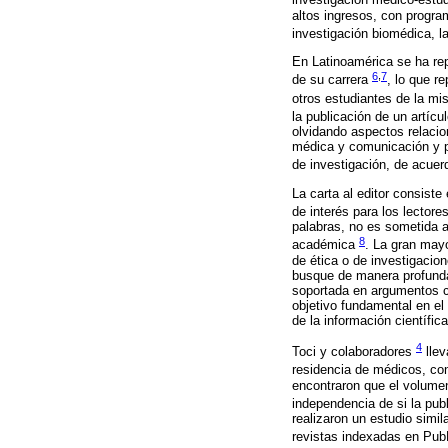
investigación médico-estud
altos ingresos, con program
investigación biomédica, l
En Latinoamérica se ha rep
6
,
7
de su carrera
, lo que r
otros estudiantes de la m
la publicación de un artíc
olvidando aspectos relaci
médica y comunicación y pu
de investigación, de acuer
La carta al editor consist
de interés para los lectores
palabras, no es sometida a 
8
académica
. La gran mayo
de ética o de investigacio
busque de manera profunda 
soportada en argumentos ci
objetivo fundamental en el
de la información científica
4
Toci y colaboradores
llev
residencia de médicos, con
encontraron que el volume
independencia de si la pub
realizaron un estudio simi
revistas indexadas en Pub