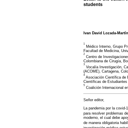
students
Ivan David Lozada-Martí
1
Médico Interno, Grupo Pr
Facultad de Medicina, Uni
2
Centro de Investigaciones
Colombiana de Cirugía, Bo
3
Vocalía Investigación, Ca
(ACOME), Cartagena, Col
4
Asociación Científica de
Científicas de Estudiant
5
Coalición Internacional 
Señor editor,
La pandemia por la covid-
para resolver problemas d
moderno, el cual debe apoy
de manera obligatoria habi