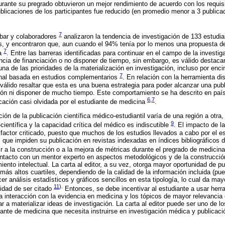
urante su pregrado obtuvieron un mejor rendimiento de acuerdo con los requi
licaciones de los participantes fue reducido (en promedio menor a 3 publica
7
bar y colaboradores
analizaron la tendencia de investigación de 133 estudi
ís, y encontraron que, aun cuando el 94% tenía por lo menos una propuesta d
7
la
. Entre las barreras identificadas para continuar en el campo de la investig
encia de financiación o no disponer de tiempo, sin embargo, es válido destaca
na de las prioridades de la materialización en investigación, incluso por enc
7
ional basada en estudios complementarios
. En relación con la herramienta dis
es válido resaltar que esta es una buena estrategia para poder alcanzar una pub
ción ni disponer de mucho tiempo. Este comportamiento se ha descrito en pa
6
,
7
icación casi olvidada por el estudiante de medicina
.
ución de la publicación científica médico-estudiantil varía de una región a otra,
9
científica y la capacidad crítica del médico es indiscutible
. El impacto de l
 factor criticado, puesto que muchos de los estudios llevados a cabo por el e
 que impiden su publicación en revistas indexadas en índices bibliográficos d
uir a la construcción o a la mejora de métricas durante el pregrado de medicin
contacto con un mentor experto en aspectos metodológicos y de la construcció
iento intelectual. La carta al editor, a su vez, otorga mayor oportunidad de p
 más altos cuartiles, dependiendo de la calidad de la información incluida (pu
r análisis estadísticos y gráficos sencillos en esta tipología, lo cual da mayo
11
).
nidad de ser citado
Entonces, se debe incentivar al estudiante a usar herr
la interacción con la evidencia en medicina y los tópicos de mayor relevancia 
 a materializar ideas de investigación. La carta al editor puede ser uno de 
ante de medicina que necesita instruirse en investigación médica y publicació