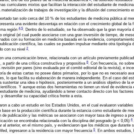
iantil, uno de los pilares de la medicina académica
, ha obtenido resultados 
as curriculares mixtos que facilitan la interacción del estudiante de medicina 
a materialización de trabajos de investigación y la difusión del conocimiento 
ortado tan solo cerca del 10 % de los estudiantes de medicina pública al meno
epresenta una evidente desventaja en relación con el crecimiento global de la 
4
,
5
isma región
. Dentro de lo estudiado, se ha observado que la gran mayoría d
ulo original (el cual puede asociarse con una gran inversión de tiempo, de me
onados con su formación en medicina basada en la evidencia, comportamiento 
blicación científica, las cuales se pueden impulsar mediante otra tipología
2
do con su nivel
.
e en una comunicación breve, relacionada con un artículo previamente publica
8
, a partir de una crítica constructiva y propositiva
. Con frecuencia, no sobr
revisión por pares (sino evaluada por el comité editorial de la revista), e ince
ría de estas cartas no posee datos primarios, por lo que no es necesario ava
nes, lo que facilita su elaboración de manera independiente. En el caso del es
sustentar una idea o hipótesis, posteriormente a un análisis objetivo de la e
entíficos. Y aunque estas dos herramientas no tienen un nivel de evidencia
 estudiante de medicina, ayudándolo a tener contacto directo con los factores
 y desarrollar su capacidad crítica frente a esta.
aron a cabo un estudio en los Estados Unidos, en el cual evaluaron variables
 base en la producción científica durante la estancia como estudiante de me
n de publicación y las métricas se asociaron con mayor tasa de ingreso a pr
4
licación se encontraba relacionada con la disciplina del posgrado (p < 0,05)
lar al anterior, en el mismo país, y evidenciaron que los médicos que durante 
5
Med, ingresaron a la residencia con mayor frecuencia
. En ambos estudios, 