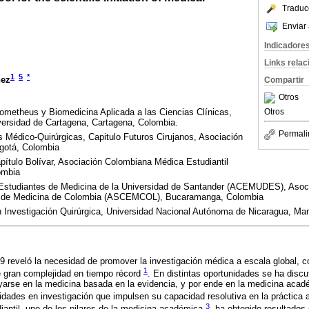
Traduc
Enviar 
Indicadore
Links rela
1
5
*
nez
Compartir
Otros
ometheus y Biomedicina Aplicada a las Ciencias Clínicas,
Otros
versidad de Cartagena, Cartagena, Colombia.
Permali
 Médico-Quirúrgicas, Capitulo Futuros Cirujanos, Asociación
gotá, Colombia
pítulo Bolívar, Asociación Colombiana Médica Estudiantil
ombia
 Estudiantes de Medicina de la Universidad de Santander (ACEMUDES), Asoc
es de Medicina de Colombia (ASCEMCOL), Bucaramanga, Colombia
en Investigación Quirúrgica, Universidad Nacional Autónoma de Nicaragua, M
19 reveló la necesidad de promover la investigación médica a escala global,
1
e gran complejidad en tiempo récord
. En distintas oportunidades se ha discu
arse en la medicina basada en la evidencia, y por ende en la medicina acadé
lidades en investigación que impulsen su capacidad resolutiva en la práctica 
3