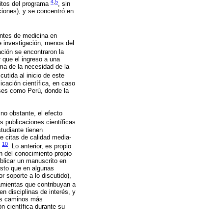
4
,
5
sitos del programa
, sin
ciones), y se concentró en
antes de medicina en
e investigación, menos del
ación se encontraron la
r que el ingreso a una
ima de la necesidad de la
cutida al inicio de este
licación científica, en caso
íses como Perú, donde la
 no obstante, el efecto
as publicaciones científicas
studiante tienen
e citas de calidad media-
10
a
. Lo anterior, es propio
n del conocimiento propio
ublicar un manuscrito en
esto que en algunas
r soporte a lo discutido),
amientas que contribuyan a
en disciplinas de interés, y
los caminos más
n científica durante su