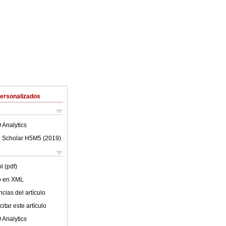
Personalizados
 Analytics
 Scholar H5M5 (
2019
)
l (pdf)
lo en XML
cias del artículo
itar este artículo
 Analytics