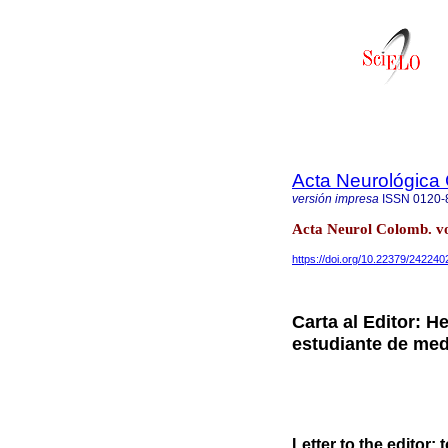
Acta Neurológica
versión impresa
ISSN
0120-
Acta Neurol Colomb. vo
https://doi.org/10.22379/24224
Carta al Editor: He
estudiante de med
Letter to the editor: t