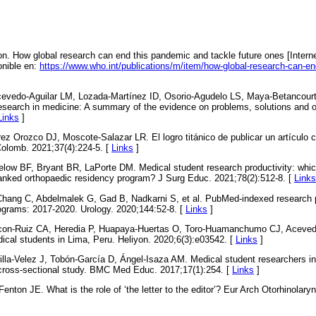
on. How global research can end this pandemic and tackle future ones [Intern
onible en:
https://www.who.int/publications/m/item/how-global-research-can-e
evedo-Aguilar LM, Lozada-Martínez ID, Osorio-Agudelo LS, Maya-Betancou
research in medicine: A summary of the evidence on problems, solutions an
Links
]
ez Orozco DJ, Moscote-Salazar LR. El logro titánico de publicar un artículo c
Colomb. 2021;37(4):224-5. [
Links
]
elow BF, Bryant BR, LaPorte DM. Medical student research productivity: whic
ranked orthopaedic residency program? J Surg Educ. 2021;78(2):512-8. [
Links
Chang C, Abdelmalek G, Gad B, Nadkarni S, et al. PubMed-indexed research p
ograms: 2017-2020. Urology. 2020;144:52-8. [
Links
]
rcon-Ruiz CA, Heredia P, Huapaya-Huertas O, Toro-Huamanchumo CJ, Acevedo-V
dical students in Lima, Peru. Heliyon. 2020;6(3):e03542. [
Links
]
illa-Velez J, Tobón-García D, Ángel-Isaza AM. Medical student researchers 
a cross-sectional study. BMC Med Educ. 2017;17(1):254. [
Links
]
enton JE. What is the role of ‘the letter to the editor’? Eur Arch Otorhinolary