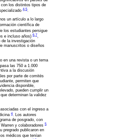
significativos en países de
con los distintos tipos de
4
,
5
especializado
.
s un artículo a lo largo
formación científica de
e los estudiantes persigue
6
,
7
ses e incluso años)
,
de la investigación
 de manuscritos o diseños
do en una revista o un tema
epasa las 750 a 1.000
ntiva a la discusión
les por parte de comités
tudiante, permiten que
videncia disponible,
 elevado, pueden cumplir un
 que determinan la validez
 asociadas con el ingreso a
4
dicina
. Los autores
ograma de posgrado, con
5
. Warren y colaboradores
su pregrado publicaron en
los médicos que tenían