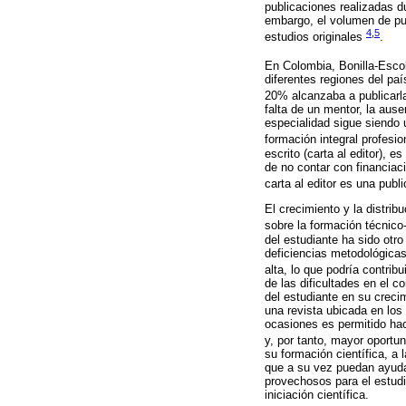
publicaciones realizadas d
embargo, el volumen de pub
4
,
5
estudios originales
.
En Colombia, Bonilla-Esco
diferentes regiones del pa
20% alcanzaba a publicar
falta de un mentor, la aus
especialidad sigue siendo u
formación integral profes
escrito (carta al editor), 
de no contar con financia
carta al editor es una publ
El crecimiento y la distrib
sobre la formación técnico-
del estudiante ha sido otro
deficiencias metodológicas
alta, lo que podría contrib
de las dificultades en el 
del estudiante en su crecim
una revista ubicada en los
ocasiones es permitido hace
y, por tanto, mayor oportu
su formación científica, a 
que a su vez puedan ayudar
provechosos para el estudi
iniciación científica.