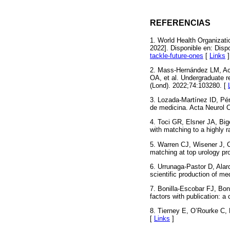
REFERENCIAS
1. World Health Organizati
2022]. Disponible en: Disp
tackle-future-ones
[
Links
]
2. Mass-Hernández LM, Ac
OA, et al. Undergraduate 
(Lond). 2022;74:103280. [
3. Lozada-Martínez ID, Pér
de medicina. Acta Neurol 
4. Toci GR, Elsner JA, Big
with matching to a highly 
5. Warren CJ, Wisener J, 
matching at top urology pr
6. Urrunaga-Pastor D, Ala
scientific production of me
7. Bonilla-Escobar FJ, Bon
factors with publication: 
8. Tierney E, O’Rourke C, F
[
Links
]