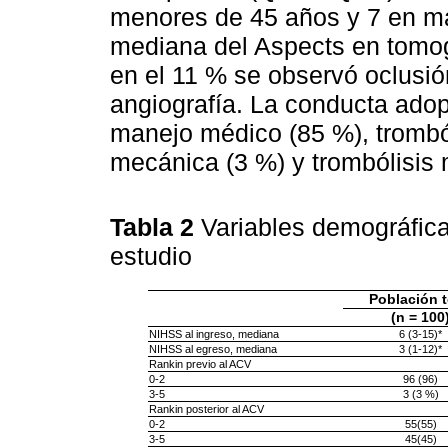
menores de 45 años y 7 en m
mediana del Aspects en tomogr
en el 11 % se observó oclusió
angiografía. La conducta adop
manejo médico (85 %), trombó
mecánica (3 %) y trombólisis
Tabla 2
Variables demográfica
estudio
Población t
(n = 100
NIHSS al ingreso, mediana
6 (3-15)*
NIHSS al egreso, mediana
3 (1-12)*
Rankin previo al ACV
0-2
96 (96)
3-5
3 (3 %)
Rankin posterior al ACV
0-2
55(55)
3-5
45(45)