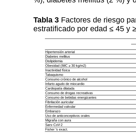
Tabla 3
Factores de riesgo pa
estratificado por edad ≤ 45 y
Hipertensión arterial
Diabetes mellitus
Dislipidemia
Obesidad (IMC ≥ 30 kg/m2)
Inactividad física
Tabaquismo
Consumo crónico de alcohol
Infarto agudo de miocardio
Cardiopatía dilatada
Consumo de drogas recreativas
Consumo de bebidas energizantes
Fibrilación auricular
Enfermedad valvular
Embarazo
Uso de anticonceptivos orales
Migraña con aura
Sars-CoV-2
Fisher 's exact.