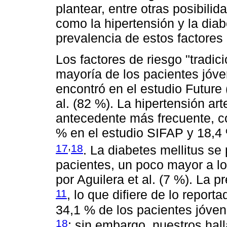
plantear, entre otras posibili
como la hipertensión y la di
prevalencia de estos factores
Los factores de riesgo "tradi
mayoría de los pacientes jó
encontró en el estudio Future 
al. (82 %). La hipertensión ar
antecedente más frecuente, c
% en el estudio SIFAP y 18,4 %
,
17
18
. La diabetes mellitus se
pacientes, un poco mayor a lo
por Aguilera et al. (7 %). La 
11
, lo que difiere de lo repor
34,1 % de los pacientes jóve
18
; sin embargo, nuestros hal