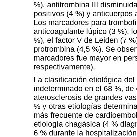
%), antitrombina III disminuid
positivos (4 %) y anticuerpos 
Los marcadores para trombofil
anticoagulante lúpico (3 %), l
%), el factor V de Leiden (7 %)
protrombina (4,5 %). Se obser
marcadores fue mayor en perso
respectivamente).
La clasificación etiológica del
indeterminado en el 68 %, de 
aterosclerosis de grandes vaso
% y otras etiologías determin
más frecuente de cardioemboli
etiología chagásica (4 % diag
6 % durante la hospitalizació