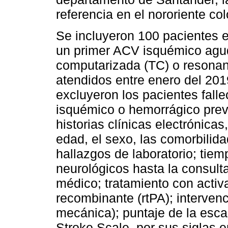
referencia en el nororiente co
Se incluyeron 100 pacientes e
un primer ACV isquémico agud
computarizada (TC) o resonan
atendidos entre enero del 20
excluyeron los pacientes fal
isquémico o hemorrágico previ
historias clínicas electrónica
edad, el sexo, las comorbilida
hallazgos de laboratorio; tiem
neurológicos hasta la consult
médico; tratamiento con activ
recombinante (rtPA); interve
mecánica); puntaje de la escal
Stroke Scale, por sus siglas e