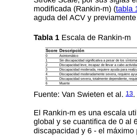
modificada (Rankin-m) (
tabla 
aguda del ACV y previamente a
Tabla 1
Escala de Rankin-m
Score
Descripción
0
Asintomático
1
Sin discapacidad significativa a pesar de los síntom
2
Discapacidad leve, incapaz de llevar a cabo activid
3
Discapacidad moderada, requiere ayuda para realiza
4
Discapacidad moderadamente severa, requiere ayuda 
5
Discapacidad severa, totalmente dependiente, requie
6
Muerte
13
Fuente: Van Swieten et al.
.
El Rankin-m es una escala uti
global y se cuantifica de 0 al
discapacidad y 6 - el máximo 