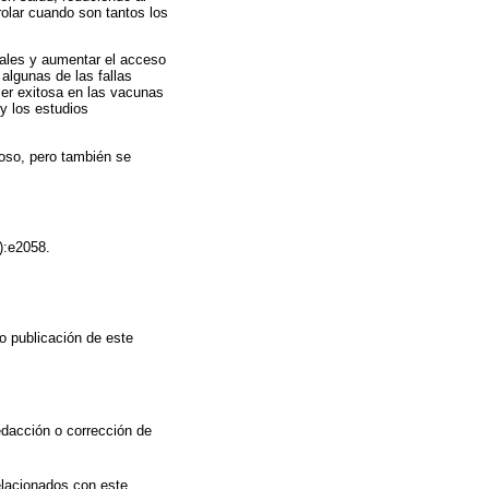
trolar cuando son tantos los
uales y aumentar el acceso
algunas de las fallas
er exitosa en las vacunas
 y los estudios
oso, pero también se
):e2058.
o publicación de este
redacción o corrección de
elacionados con este