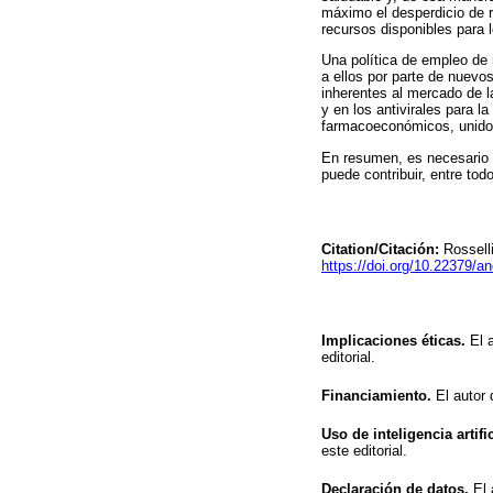
máximo el desperdicio de re
recursos disponibles para 
Una política de empleo de 
a ellos por parte de nuevo
inherentes al mercado de 
y en los antivirales para l
farmacoeconómicos, unidos
En resumen, es necesario 
puede contribuir, entre to
Citation/Citación:
Rosselli
https://doi.org/10.22379/a
Implicaciones éticas.
El a
editorial.
Financiamiento.
El autor 
Uso de inteligencia artific
este editorial.
Declaración de datos.
El 