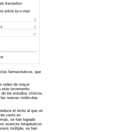
ic translation
is article by e-mail
ks
nk
uctos farmacéuticos, que
 un orden de mayor
a este incremento
 de los estudios clínicos,
e las nuevas moléculas
reduce el nicho al que un
nte cierto en
emás, se han logrado
Los avances terapéuticos
rosis múltiple, se han