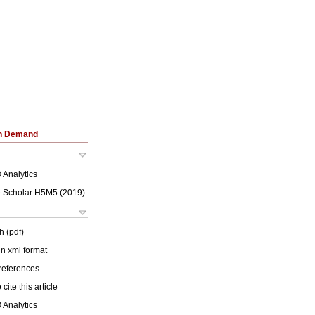
on Demand
 Analytics
 Scholar H5M5 (
2019
)
h (pdf)
 in xml format
 references
cite this article
 Analytics