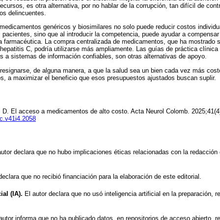
cursos, es otra alternativa, por no hablar de la corrupción, tan difícil de con
los delincuentes.
medicamentos genéricos y biosimilares no solo puede reducir costos individ
s pacientes, sino que al introducir la competencia, puede ayudar a compensar 
la farmacéutica. La compra centralizada de medicamentos, que ha mostrado s
a hepatitis C, podría utilizarse más ampliamente. Las guías de práctica clínica
 a sistemas de información confiables, son otras alternativas de apoyo.
resignarse, de alguna manera, a que la salud sea un bien cada vez más cost
dos, a maximizar el beneficio que esos presupuestos ajustados buscan suplir.
 D. El acceso a medicamentos de alto costo. Acta Neurol Colomb. 2025;41(4
nc.v41i4.2058
utor declara que no hubo implicaciones éticas relacionadas con la redacción 
declara que no recibió financiación para la elaboración de este editorial.
ial (IA).
El autor declara que no usó inteligencia artificial en la preparación, 
autor informa que no ha publicado datos, en repositorios de acceso abierto, r