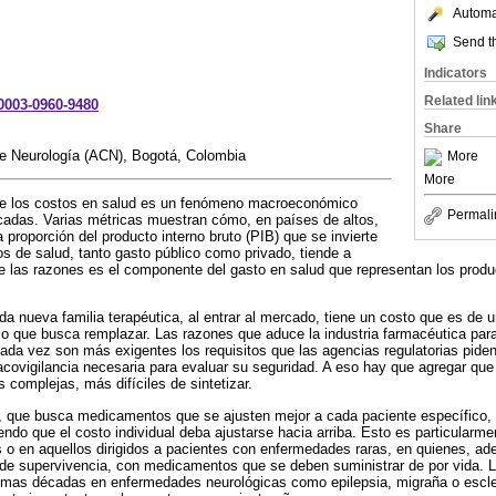
Automat
Send th
Indicators
Related lin
-0003-0960-9480
Share
e Neurología (ACN), Bogotá, Colombia
More
More
de los costos en salud es un fenómeno macroeconómico
Permali
adas. Varias métricas muestran cómo, en países de altos,
 proporción del producto interno bruto (PIB) que se invierte
os de salud, tanto gasto público como privado, tiende a
e las razones es el componente del gasto en salud que representan los prod
da nueva familia terapéutica, al entrar al mercado, tiene un costo que es de
co que busca remplazar. Las razones que aduce la industria farmacéutica par
cada vez son más exigentes los requisitos que las agencias regulatorias piden
acovigilancia necesaria para evaluar su seguridad. A eso hay que agregar qu
 complejas, más difíciles de sintetizar.
, que busca medicamentos que se ajusten mejor a cada paciente específico, 
endo que el costo individual deba ajustarse hacia arriba. Esto es particularme
o en aquellos dirigidos a pacientes con enfermedades raras, en quienes, ad
s de supervivencia, con medicamentos que se deben suministrar de por vida. 
timas décadas en enfermedades neurológicas como epilepsia, migraña o escle