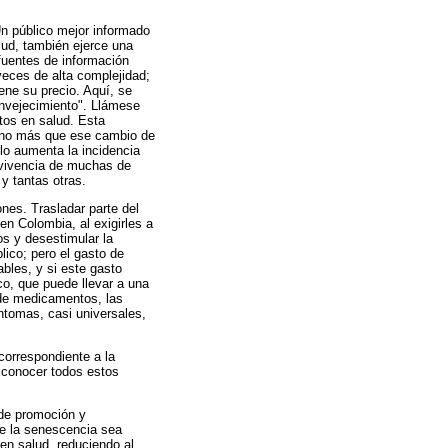
Un público mejor informado
lud, también ejerce una
fuentes de información
eces de alta complejidad;
iene su precio. Aquí, se
envejecimiento". Llámese
tos en salud. Esta
ucho más que ese cambio de
lo aumenta la incidencia
rvivencia de muchas de
y tantas otras.
nes. Trasladar parte del
en Colombia, al exigirles a
s y desestimular la
lico; pero el gasto de
ables, y si este gasto
co, que puede llevar a una
 de medicamentos, las
ntomas, casi universales,
correspondiente a la
esconocer todos estos
 de promoción y
ue la senescencia sea
 en salud, reduciendo al