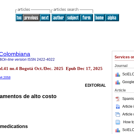
 Colombiana
Services 
8
On-line version
ISSN
2422-4022
Journal
l.41 no.4 Bogotá Oct./Dec. 2025 Epub Dec 17, 2025
SciELO
1i4.2058
Google
EDITORIAL
Article
amentos de alto costo
Spanis
Article
Article
How to 
 medications
SciELO