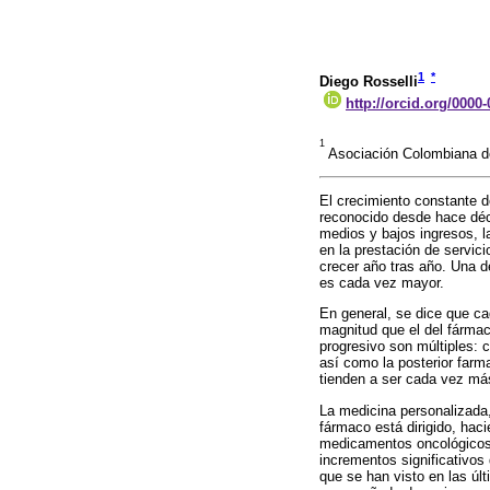
1
*
Diego Rosselli
http://orcid.org/0000
1
Asociación Colombiana d
El crecimiento constante 
reconocido desde hace déc
medios y bajos ingresos, la
en la prestación de servici
crecer año tras año. Una d
es cada vez mayor.
En general, se dice que ca
magnitud que el del fárma
progresivo son múltiples: 
así como la posterior farm
tienden a ser cada vez más
La medicina personalizada
fármaco está dirigido, haci
medicamentos oncológicos 
incrementos significativo
que se han visto en las úl