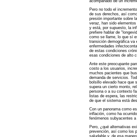
acompañado de un incremen
Pero no todo el incremento
de sus derechos, así como 
presión importante sobre l
veraz, han sido elementos
y está, por supuesto, la in
prefiere hablar de "longev
como se llame, lo que sí 
transición demográfica va
enfermedades infectocontag
de estas condiciones cróni
esas condiciones de alto c
Ante este preocupante pano
costo a los usuarios, incr
muchos pacientes que busq
demanda de servicios. Todo 
bolsillo elevado hace que s
supera un cierto monto, rel
persona o a su contexto fa
listas de espera, las rest
de que el sistema está des
Con un panorama como ese, 
inflación, como ha ocurrid
fenómenos subyacentes a 
Pero, ¿qué alternativas ex
prevención, así como los 
saludable y, de esa manera,