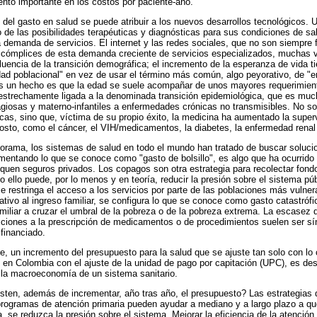
to importante en los costos por paciente-año.
 del gasto en salud se puede atribuir a los nuevos desarrollos tecnológicos. 
de las posibilidades terapéuticas y diagnósticas para sus condiciones de sa
a demanda de servicios. El internet y las redes sociales, que no son siempre 
 cómplices de esta demanda creciente de servicios especializados, muchas v
fluencia de la transición demográfica; el incremento de la esperanza de vida t
idad poblacional" en vez de usar el término más común, algo peyorativo, de "
es un hecho es que la edad se suele acompañar de unos mayores requerimien
 estrechamente ligada a la denominada transición epidemiológica, que es m
iosas y materno-infantiles a enfermedades crónicas no transmisibles. No so
cas, sino que, víctima de su propio éxito, la medicina ha aumentado la supe
osto, como el cáncer, el VIH/medicamentos, la diabetes, la enfermedad renal 
rama, los sistemas de salud en todo el mundo han tratado de buscar solucio
ementando lo que se conoce como "gasto de bolsillo", es algo que ha ocurrido 
uen seguros privados. Los copagos son otra estrategia para recolectar fondo
ello puede, por lo menos y en teoría, reducir la presión sobre el sistema púb
e restringa el acceso a los servicios por parte de las poblaciones más vulner
ativo al ingreso familiar, se configura lo que se conoce como gasto catastrófi
miliar a cruzar el umbral de la pobreza o de la pobreza extrema. La escasez
ricciones a la prescripción de medicamentos o de procedimientos suelen ser sí
financiado.
un incremento del presupuesto para la salud que se ajuste tan solo con lo 
o en Colombia con el ajuste de la unidad de pago por capitación (UPC), es d
la macroeconomía de un sistema sanitario.
isten, además de incrementar, año tras año, el presupuesto? Las estrategias
programas de atención primaria pueden ayudar a mediano y a largo plazo a q
 se reduzca la presión sobre el sistema. Mejorar la eficiencia de la atención