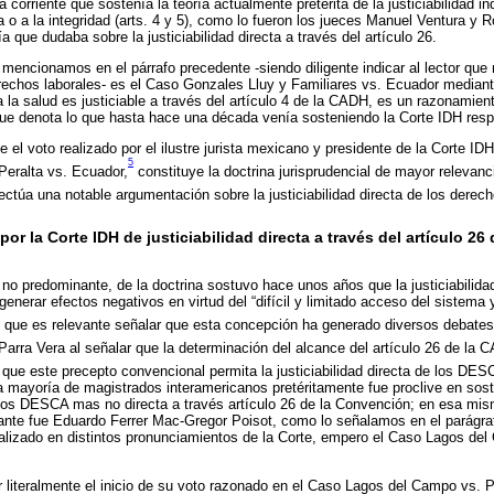
 corriente que sostenía la teoría actualmente pretérita de la justiciabilidad 
a o a la integridad (arts. 4 y 5), como lo fueron los jueces Manuel Ventura y 
que dudaba sobre la justiciabilidad directa a través del artículo 26.
 mencionamos en el párrafo precedente -siendo diligente indicar al lector que
erechos laborales- es el Caso Gonzales Lluy y Familiares vs. Ecuador mediante
 la salud es justiciable a través del artículo 4 de la CADH, es un razonamien
ue denota lo que hasta hace una década venía sosteniendo la Corte IDH res
el voto realizado por el ilustre jurista mexicano y presidente de la Corte ID
5
Peralta vs. Ecuador,
constituye la doctrina jurisprudencial de mayor relevanci
ectúa una notable argumentación sobre la justiciabilidad directa de los derech
or la Corte IDH de justiciabilidad directa a través del artículo 26
 no predominante, de la doctrina sostuvo hace unos años que la justiciabilid
generar efectos negativos en virtud del “difícil y limitado acceso del sistema 
o que es relevante señalar que esta concepción ha generado diversos debates
 Parra Vera al señalar que la determinación del alcance del artículo 26 de la 
 que este precepto convencional permita la justiciabilidad directa de los DES
la mayoría de magistrados interamericanos pretéritamente fue proclive en sost
de los DESCA mas no directa a través artículo 26 de la Convención; en esa mis
ante fue Eduardo Ferrer Mac-Gregor Poisot, como lo señalamos en el parágra
alizado en distintos pronunciamientos de la Corte, empero el Caso Lagos de
 literalmente el inicio de su voto razonado en el Caso Lagos del Campo vs. 