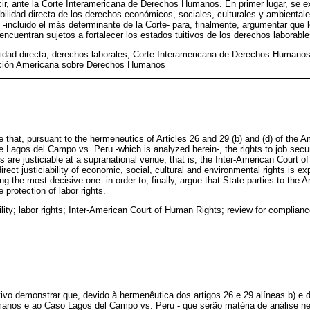
ir, ante la Corte Interamericana de Derechos Humanos. En primer lugar, se exp
iabilidad directa de los derechos económicos, sociales, culturales y ambiental
-incluido el más determinante de la Corte- para, finalmente, argumentar que 
cuentran sujetos a fortalecer los estados tuitivos de los derechos laborable
ilidad directa; derechos laborales; Corte Interamericana de Derechos Humanos
ción Americana sobre Derechos Humanos
ve that, pursuant to the hermeneutics of Articles 26 and 29 (b) and (d) of the
Lagos del Campo vs. Peru -which is analyzed herein-, the rights to job secu
s are justiciable at a supranational venue, that is, the Inter-American Court o
irect justiciability of economic, social, cultural and environmental rights is exp
ding the most decisive one- in order to, finally, argue that State parties to the
 protection of labor rights.
bility; labor rights; Inter-American Court of Human Rights; review for complia
ivo demonstrar que, devido à hermenêutica dos artigos 26 e 29 alíneas b) e
nos e ao Caso Lagos del Campo vs. Peru - que serão matéria de análise neste