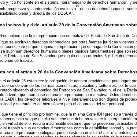
vo y rico horizonte en el sistema interamericano de derechos humanos”, y se
10
to progresivo y la interpretación evolutiva
de los derechos humanos sosten
ticiabilidad plena y directa de los DESCA”.
 los incisos b y d del artículo 29 de la Convención Americana so
 establece que la interpretación que se realiza del Pacto de San José de C
e que se excluyan derechos reconocidos por otras fuentes jurídicas vigentes 
DH es consciente de que ninguna interpretación que se haga de la Convención p
o se supriman derechos humanos o bienes básicos fundamentales que son rec
, el Protocolo de San Salvador que regula en los artículos 6 y 7 el derecho al
actorias de trabajo.
ata con el artículo 26 de la Convención Americana sobre Derech
 el artículo 26 establece la obligación de adoptar providencias para lograr p
s que se derivan de las normas económicas, sociales y culturales, por lo que
rpretado obviando el contenido del Protocolo de San Salvador, ni el de la Dec
ente advertir que, con base en una interpretación no restrictiva de los derec
e la CADH, los derechos laborales a nivel interamericano son dignos de prote
nalidad y su carácter de bien básico para el desarrollo del ser personal.
a que tiene el principio pro homine, que la misma Corte IDH precisó a través 
trascendencia ya que en ella sostiene que debe prevalecer la interpretación m
 en virtud de ello, resulta inadmisible sostener que no puede ser justiciable
al trabajo y sus derivadas dimensiones como la estabilidad laboral y la pro
zar una interpretación ontológica que consiste en develar el ser, o la ontología