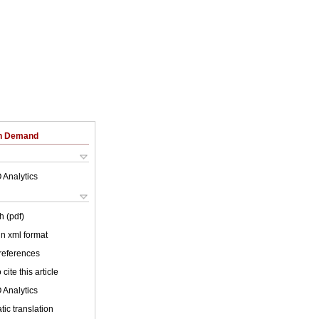
on Demand
 Analytics
h (pdf)
 in xml format
 references
cite this article
 Analytics
ic translation