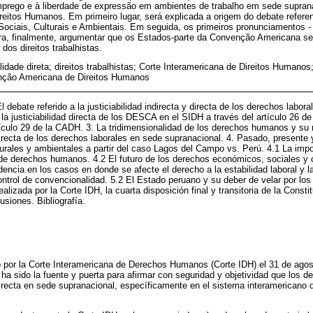
emprego e à liberdade de expressão em ambientes de trabalho em sede supranac
reitos Humanos. Em primeiro lugar, será explicada a origem do debate referente
ociais, Culturais e Ambientais. Em seguida, os primeiros pronunciamentos - 
ara, finalmente, argumentar que os Estados-parte da Convenção Americana se
 dos direitos trabalhistas.
ilidade direta; direitos trabalhistas; Corte Interamericana de Direitos Humanos
nção Americana de Direitos Humanos
l debate referido a la justiciabilidad indirecta y directa de los derechos labor
 la justiciabilidad directa de los DESCA en el SIDH a través del artículo 26 d
rtículo 29 de la CADH. 3. La tridimensionalidad de los derechos humanos y su 
 directa de los derechos laborales en sede supranacional. 4. Pasado, presente 
urales y ambientales a partir del caso Lagos del Campo vs. Perú. 4.1 La impo
de derechos humanos. 4.2 El futuro de los derechos económicos, sociales y cu
encia en los casos en donde se afecte el derecho a la estabilidad laboral y l
ontrol de convencionalidad. 5.2 El Estado peruano y su deber de velar por los
realizada por la Corte IDH, la cuarta disposición final y transitoria de la Consti
usiones. Bibliografía.
o por la Corte Interamericana de Derechos Humanos (Corte IDH) el 31 de ago
ha sido la fuente y puerta para afirmar con seguridad y objetividad que los d
 directa en sede supranacional, específicamente en el sistema interamerican