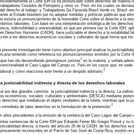
 precedentemente la Corte IDH se ha pronunciado sobre derechos de materia l
rabajadores Cesados de Petroperú y otros vs. Perú -en los cuales se declar
 del derecho al trabajo- y Trabajadores Da Fazenda Brazil Verde vs. Brazil -en
ente al Estado brasilero por no adoptar medidas y políticas públicas que elim
no existía un pronunciamiento de la honorable Corte sobre el derecho a la estab
ontextos laborales. Con base en una interpretación ontológica de los derecho
ncia, indivisibilidad y universalidad, es que por primera vez la Corte IDH, apl
e Derechos Humanos (CADH), hace justiciable el derecho a la estabilidad lab
ección a los derechos económicos sociales y culturales de igual forma que los
a presente investigación tiene como objetivo principal analizar la
justiciabilida
ricana teniendo como referencia los pronunciamientos emitidos por la Corte 
1
que han ido desarrollando prestigiosos juristas
en la materia, y señala ademá
onvencionalidad el Caso Lagos del Campo vs. Perú en los casos que, en sede 
2
 laboral y cómo reacciona este frente a un despido arbitrario.
 la justiciabilidad indirecta y directa de los derechos laborales
tar por dos grandes caminos: la justiciabilidad indirecta y la directa. La indi
hos económicos, sociales, culturales y ambientales (DESCA) mediante preten
s derechos que mediatizan el objeto verdadero de la tutela, mientras que la jus
3
 inmediata de tales derechos en la formulación de la pretensión.
en años precedentes a la emisión de la sentencia del Caso Lagos del Campo v
intas sentencias de la Corte IDH por Eduardo Ferrer Mc-Gregor Poisot y su in
usticiabilidad directa, a través del artículo 26 de la CADH, de los derechos e
xpresamente reconocidos en el Pacto de San José de Costa Rica, existió un 