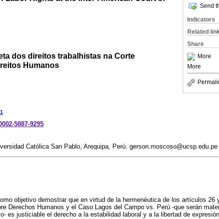
Send th
Indicators
Related lin
Share
reta dos direitos trabalhistas na Corte
More
ireitos Humanos
More
Permali
1
-0002-5887-9295
versidad Católica San Pablo, Arequipa, Perú. gerson.moscoso@ucsp.edu.pe
como objetivo demostrar que en virtud de la hermenéutica de los artículos 26 y 
e Derechos Humanos y el Caso Lagos del Campo vs. Perú -que serán materia
- es justiciable el derecho a la estabilidad laboral y a la libertad de expresi