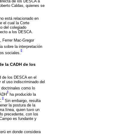
indirecta de los DESCA a
Roberto Caldas, quienes se
 no está relacionado en
 el cual la Corte
to del colegiado
pecto a los DESCA.
H, Ferrer Mac-Gregor
a sobre la interpretación
6
os sociales.
 de la CADH de los
ad de los DESCA en el
y el uso indiscriminado del
 doctrinales como lo
8
CADH
ha producido la
9
C.
Sin embargo, resulta
ener la postura de la
ma línea, quien tuvo un
fo precedente, con los
l Campo es fundante y
Perú en donde considera