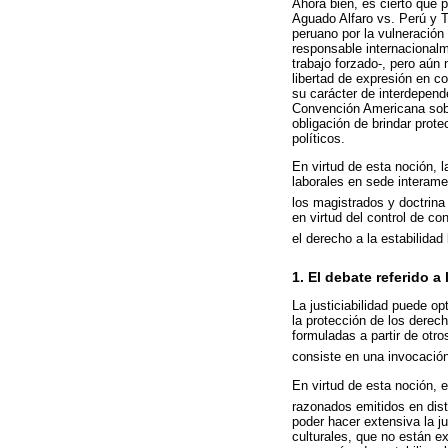
Ahora bien, es cierto que
Aguado Alfaro vs. Perú y T
peruano por la vulneración
responsable internacionalm
trabajo forzado-, pero aún 
libertad de expresión en c
su carácter de interdepende
Convención Americana sobr
obligación de brindar prot
políticos.
En virtud de esta noción, l
laborales en sede interame
los magistrados y doctrina 
en virtud del control de c
el derecho a la estabilidad
1. El debate referido a
La justiciabilidad puede op
la protección de los derec
formuladas a partir de otro
consiste en una invocación
En virtud de esta noción, 
razonados emitidos en dist
poder hacer extensiva la j
culturales, que no están e