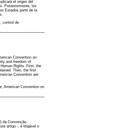
licará el origen del
es. Posteriormente, los
los Estados parte de la
s.
; control de
 American Convention on
rity and freedom of
f Human Rights. First, the
lained. Then, the first
 American Convention are
nce; American Convention on
 d) da Convenção
 artigo -, é litigável o