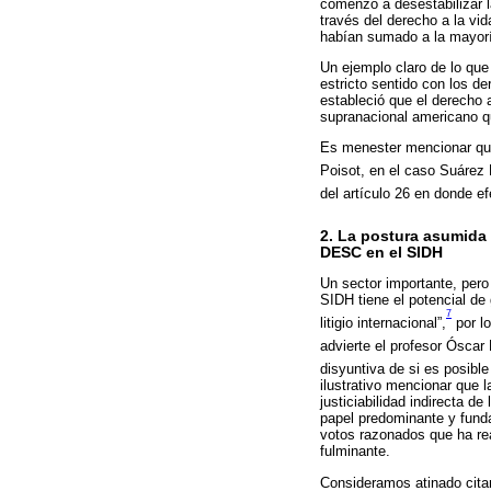
comenzó a desestabilizar la
través del derecho a la vid
habían sumado a la mayoría 
Un ejemplo claro de lo que
estricto sentido con los d
estableció que el derecho a
supranacional americano q
Es menester mencionar que 
Poisot, en el caso Suárez 
del artículo 26 en donde ef
2. La postura asumida p
DESC en el SIDH
Un sector importante, pero
SIDH tiene el potencial de 
7
litigio internacional”,
por l
advierte el profesor Óscar
disyuntiva de si es posible
ilustrativo mencionar que 
justiciabilidad indirecta 
papel predominante y fund
votos razonados que ha re
fulminante.
Consideramos atinado citar