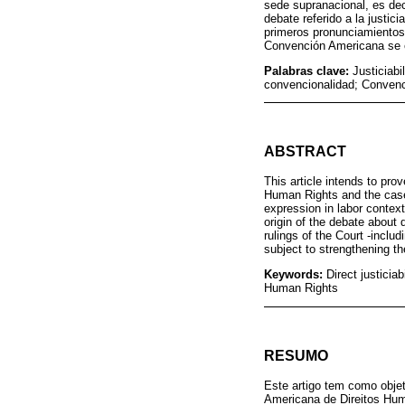
sede supranacional, es dec
debate referido a la justic
primeros pronunciamientos 
Convención Americana se en
Palabras clave:
Justiciab
convencionalidad; Conven
ABSTRACT
This article intends to pro
Human Rights and the case 
expression in labor context
origin of the debate about d
rulings of the Court -inclu
subject to strengthening the
Keywords:
Direct justicia
Human Rights
RESUMO
Este artigo tem como objet
Americana de Direitos Huma