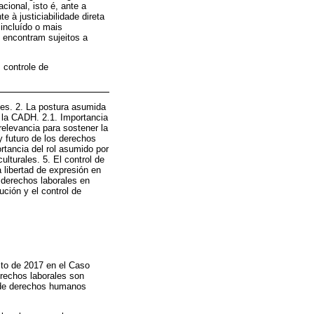
ional, isto é, ante a
 à justiciabilidade direta
incluído o mais
 encontram sujeitos a
; controle de
ales. 2. La postura asumida
e la CADH. 2.1. Importancia
relevancia para sostener la
y futuro de los derechos
rtancia del rol asumido por
lturales. 5. El control de
a libertad de expresión en
 derechos laborales en
tución y el control de
sto de 2017 en el Caso
erechos laborales son
o de derechos humanos