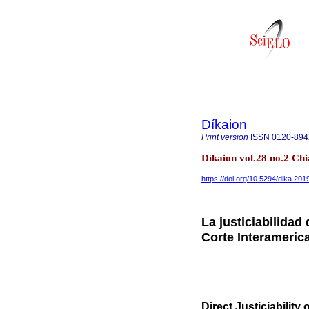
Díkaion
Print version
ISSN
0120-894
Díkaion vol.28 no.2 Chi
https://doi.org/10.5294/dika.201
La justiciabilidad
Corte Interameri
Direct Justiciability