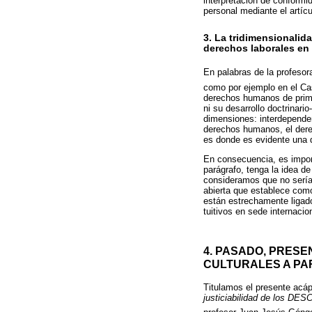
interpretación de conformi
personal mediante el artíc
3. La tridimensionalid
derechos laborales en
En palabras de la profesor
como por ejemplo en el Ca
derechos humanos de prim
ni su desarrollo doctrinar
dimensiones: interdependen
derechos humanos, el derec
es donde es evidente una 
En consecuencia, es import
parágrafo, tenga la idea d
consideramos que no sería 
abierta que establece como
están estrechamente ligado
tuitivos en sede internacio
4. PASADO, PRES
CULTURALES A PA
Titulamos el presente acáp
justiciabilidad de los DES