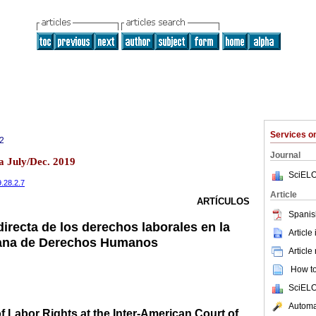
Services 
2
Journal
a July/Dec. 2019
SciELO
9.28.2.7
Article
ARTÍCULOS
Spanis
 directa de los derechos laborales en la
Article
cana de Derechos Humanos
Article
How to 
SciELO
Automat
 of Labor Rights at the Inter-American Court of