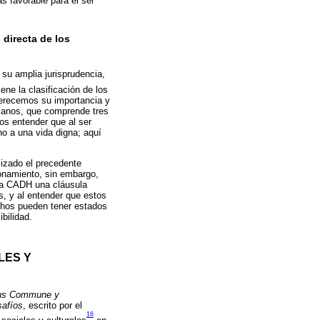
s favorable para el ser
 directa de los
su amplia jurisprudencia,
ne la clasificación de los
erecemos su importancia y
umanos, que comprende tres
os entender que al ser
ho a una vida digna; aquí
lizado el precedente
zonamiento, sin embargo,
e la CADH una cláusula
s, y al entender que estos
echos pueden tener estados
bilidad.
LES Y
 Ius Commune y
safíos
, escrito por el
16