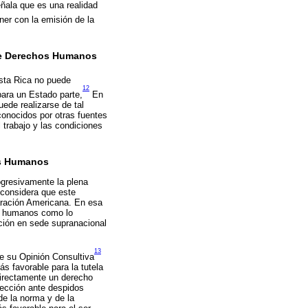
ñala que es una realidad
er con la emisión de la
bre Derechos Humanos
osta Rica no puede
12
para un Estado parte,
En
uede realizarse de tal
onocidos por otras fuentes
 trabajo y las condiciones
os Humanos
rogresivamente la plena
 considera que este
laración Americana. En esa
hos humanos como lo
cción en sede supranacional
13
de su Opinión Consultiva
ás favorable para la tutela
 directamente un derecho
tección ante despidos
 de la norma y de la