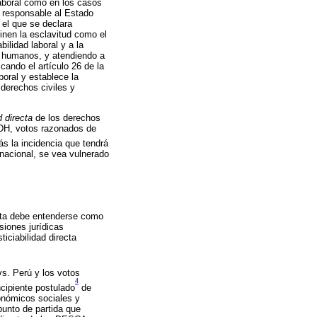
aboral como en los casos
a responsable al Estado
 el que se declara
inen la esclavitud como el
ilidad laboral y a la
s humanos, y atendiendo a
icando el artículo 26 de la
oral y establece la
 derechos civiles y
d directa
de los derechos
IDH, votos razonados de
s la incidencia que tendrá
nacional, se vea vulnerado
recta debe entenderse como
siones jurídicas
ticiabilidad directa
s. Perú y los votos
4
cipiente postulado
de
conómicos sociales y
punto de partida que