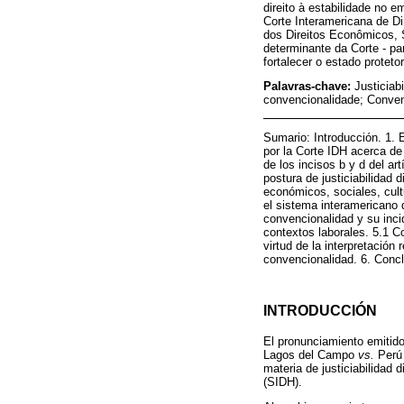
direito à estabilidade no 
Corte Interamericana de Di
dos Direitos Econômicos, S
determinante da Corte - p
fortalecer o estado protetor
Palavras-chave:
Justiciab
convencionalidade; Conve
Sumario: Introducción. 1. E
por la Corte IDH acerca de
de los incisos b y d del a
postura de justiciabilidad
económicos, sociales, cult
el sistema interamericano 
convencionalidad y su incid
contextos laborales. 5.1 C
virtud de la interpretación 
convencionalidad. 6. Concl
INTRODUCCIÓN
El pronunciamiento emitid
Lagos del Campo
vs.
Perú 
materia de justiciabilidad
(SIDH).