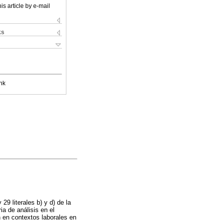
is article by e-mail
ks
nk
29 literales b) y d) de la
 de análisis en el
ón en contextos laborales en