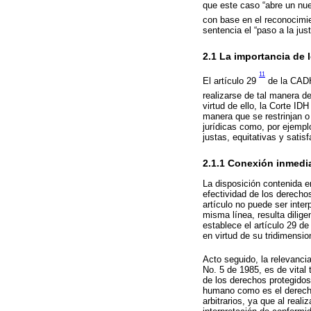
que este caso “abre un nue
con base en el reconocimien
sentencia el “paso a la jus
2.1 La importancia de
11
El artículo 29
de la CADH
realizarse de tal manera d
virtud de ello, la Corte I
manera que se restrinjan 
jurídicas como, por ejemplo
justas, equitativas y satisf
2.1.1 Conexión inmedi
La disposición contenida en
efectividad de los derecho
artículo no puede ser inte
misma línea, resulta dilig
establece el artículo 29 d
en virtud de su tridimensio
Acto seguido, la relevanci
No. 5 de 1985, es de vital 
de los derechos protegidos;
humano como es el derecho 
arbitrarios, ya que al reali