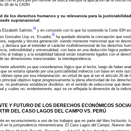
dad con el principio pro homine se busca siempre la aplicación de la norma má
ulo 26 de la CADH.
ad de los derechos humanos y su relevancia para la justiciabilidad
 sede supranacional
14
a Elizabeth Salmón,
y en comunión con lo que ha sostenido la Corte IDH en 
15
so Gonzales Lluy vs. Ecuador,
ha quedado distante la concepción que sostie
era, segunda y tercera generación -siendo menester mencionar que no desm
io-, y destaca que al entender el carácter multidimensional de los derechos h
cia, indivisibilidad y universalidad, con base en una deducción lógica podem
ho al trabajo y a la estabilidad laboral están totalmente ligados con el derec
de las dimensiones mencionadas: la interdependencia.
ante advertirlo ya que consideramos lógico que el lector, luego de haber ana
e que se estaría optando por una justiciabilidad indirecta con base en este ra
idóneo optar por esa interpretación, en virtud de que al ser el artículo 26 d
 principal objetivo lograr progresivamente la plena efectividad de los derecho
s, no podríamos establecer dividirlos, en el sentido de seleccionar qué der
nal y cuáles no; evidentemente, aquí se ve reflejada la dimensión de la indivisi
ENTE Y FUTURO DE LOS DERECHOS ECONÓMICOS SOCIA
RTIR DEL CASO LAGOS DEL CAMPO VS. PERÚ
ite en reconocimiento a uno de los trabajos que es parte del libro
Inclusión,
CA en la jurisprudencia interamericana. El Caso Lagos del Campo, Nuevos de