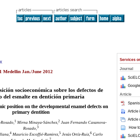
Services 
1X
Journal
1 Medellìn Jan./June 2012
SciELO
Google
sición socioeconómica sobre los defectos de
Article
o del esmalte en dentición primaria
Spanis
ic position on the developmental enamel defects on
Article
primary dentition
Article
1
2
-Rosado
,
Mirna Minaya-Sánchez
,
Juan Fernando Casanova-
3
How to 
Rosado
,
4
5
6
llana
,
Mauricio Escoffié-Ramirez
,
Jesús Ortíz-Ruiz
,
Carlo
SciELO
7