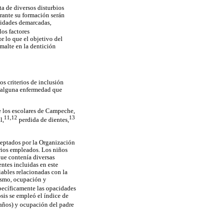
ta de diversos disturbios
urante su formación serán
acidades demarcadas,
los factores
r lo que el objetivo del
malte en la dentición
os criterios de inclusión
er alguna enfermedad que
e los escolares de Campeche,
11,12
13
l,
perdida de dientes,
ceptados por la Organización
rios empleados. Los niños
que contenía diversas
ntes incluidas en este
iables relacionadas con la
mismo, ocupación y
ecíficamente las opacidades
osis se empleó el índice de
años) y ocupación del padre