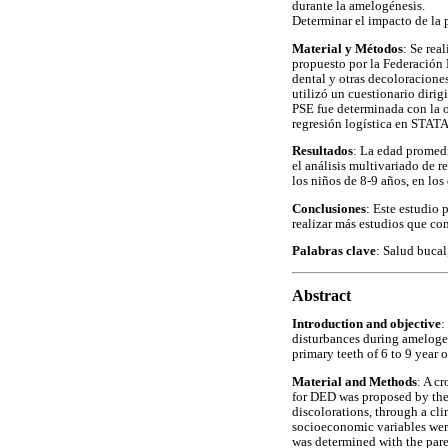
durante la amelogénesis.
Determinar el impacto de la 
Material y Métodos
: Se rea
propuesto por la Federación 
dental y otras decoloracione
utilizó un cuestionario diri
PSE fue determinada con la o
regresión logística en STATA
Resultados
: La edad promed
el análisis multivariado de 
los niños de 8-9 años, en los
Conclusiones
: Este estudio 
realizar más estudios que con
Palabras clave
: Salud bucal
Abstract
Introduction and objective
:
disturbances during amelogen
primary teeth of 6 to 9 year 
Material and Methods
: A c
for DED was proposed by the 
discolorations, through a cl
socioeconomic variables were
was determined with the pare