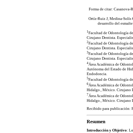
Forma de citar: Casanova-
Ortíz-Ruiz J, Medina-Solís 
desarrollo del esmalt
1
Facultad de Odontología d
Cirujano Dentista. Especial
2
Facultad de Odontología d
Cirujano Dentista. Especiali
3
Facultad de Odontología d
Cirujano Dentista. Especiali
4
Área Académica de Odontolog
Autónoma del Estado de Hida
Endodoncia.
5
Facultad de Odontología de
6
Área Académica de Odontolo
Hidalgo., México. Cirujano 
7
Área Académica de Odontolo
Hidalgo., México. Cirujano D
Recibido para publicación:
Resumen
Introducción y Objetivo
: L