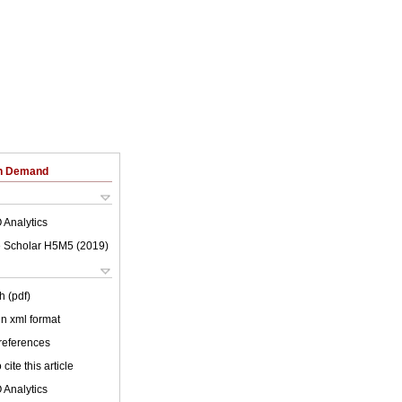
on Demand
 Analytics
 Scholar H5M5 (
2019
)
h (pdf)
 in xml format
 references
cite this article
 Analytics