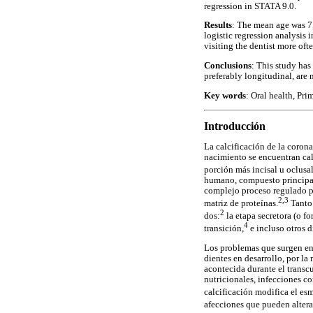
regression in STATA 9.0.
Results
: The mean age was 7
logistic regression analysis 
visiting the dentist more oft
Conclusions
: This study has
preferably longitudinal, are 
Key words
: Oral health, Pr
Introducción
La calcificación de la corona
nacimiento se encuentran calc
porción más incisal u oclusal
humano, compuesto principalm
complejo proceso regulado po
2,3
matriz de proteínas.
Tanto 
2
dos:
la etapa secretora (o f
4
transición,
e incluso otros d
Los problemas que surgen en l
dientes en desarrollo, por l
acontecida durante el transcu
nutricionales, infecciones c
calcificación modifica el es
afecciones que pueden alterar