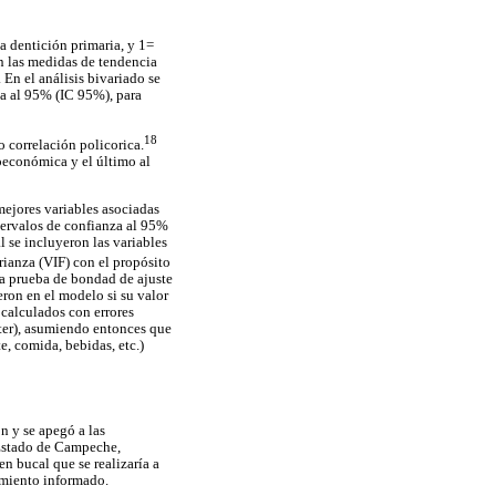
a dentición primaria, y 1=
an las medidas de tendencia
. En el análisis bivariado se
za al 95% (IC 95%), para
18
 correlación policorica.
ioeconómica y el último al
mejores variables asociadas
tervalos de confianza al 95%
l se incluyeron las variables
arianza (VIF) con el propósito
 la prueba de bondad de ajuste
ron en el modelo si su valor
 calculados con errores
ster), asumiendo entonces que
, comida, bebidas, etc.)
n y se apegó a las
 Estado de Campeche,
n bucal que se realizaría a
timiento informado.