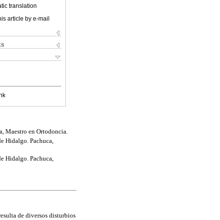
ic translation
is article by e-mail
ks
nk
a, Maestro en Ortodoncia.
de Hidalgo. Pachuca,
de Hidalgo. Pachuca,
esulta de diversos disturbios