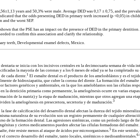
,56±1,13 years and 50,3% were male. Average DED was 0,17 ± 0,75, and the prevale
indicated that the odds presenting DED in primary teeth increased (p <0,05) in chil
en and the worst SEP.
 shown that the PSE has an impact on the presence of DED in the primary dentition. 
needed to confirm this association and clarify the relationship.
imary teeth, Developmental enamel defects, Mexico.
 dentaria se inicia con los incisivos centrales en la decimocuarta semana de vida i
ificadas la mayoría de las coronas y a los 6 meses de edad ya se ha completado su c
1
 de cada diente.
El esmalte dental es el producto de los amelosblástos y es el teji
ente de hidroxiapatita, que cubre la corona del diente. La formación del esmalte
r factores genéticos y ambientales, en la que los ameloblastos son las células respo
en la dentición primaria como permanente, la amelogénesis ocurre en varias etapas,
ormación de la matriz) y la etapa de maduración, mientras que otros agregan una eta
3
ividen la amelogénesis en presecretora, secretoria y de maduración.
a fase de calcificación del desarrollo dental afectan la dureza del tejido mineraliz
a misma naturaleza de su evolución son un registro permanente de cualquier alteraci
rso de la formación dental. Las agresiones sistémicas, como un período largo de fieb
ongénitas y ciertos medicamentos pueden afectar las células formadoras del esmalt
5
malte, éste resiste menos al ataque de ácidos por microorganismos.
En este sentido,
6-
 el correcto desarrollo del esmalte, tanto locales, sistémicos o medioambientales.