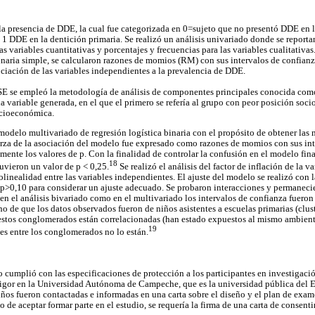
la presencia de DDE, la cual fue categorizada en 0=sujeto que no presentó DDE en l
 1 DDE en la dentición primaria. Se realizó un análisis univariado donde se report
as variables cuantitativas y porcentajes y frecuencias para las variables cualitativas
inaria simple, se calcularon razones de momios (RM) con sus intervalos de confian
ociación de las variables independientes a la prevalencia de DDE.
SE se empleó la metodología de análisis de componentes principales conocida como
la variable generada, en el que el primero se refería al grupo con peor posición soc
ocioeconómica.
odelo multivariado de regresión logística binaria con el propósito de obtener las 
erza de la asociación del modelo fue expresado como razones de momios con sus in
ente los valores de p. Con la finalidad de controlar la confusión en el modelo fina
18
tuvieron un valor de p < 0,25.
Se realizó el análisis del factor de inflación de la v
colinealidad entre las variables independientes. El ajuste del modelo se realizó con
p>0,10 para considerar un ajuste adecuado. Se probaron interacciones y permanecie
en el análisis bivariado como en el multivariado los intervalos de confianza fueron
cho de que los datos observados fueron de niños asistentes a escuelas primarias (clu
estos conglomerados están correlacionadas (han estado expuestos al mismo ambiente
19
es entre los conglomerados no lo están.
o cumplió con las especificaciones de protección a los participantes en investigació
vigor en la Universidad Autónoma de Campeche, que es la universidad pública del
ños fueron contactadas e informadas en una carta sobre el diseño y el plan de exame
aso de aceptar formar parte en el estudio, se requería la firma de una carta de consen