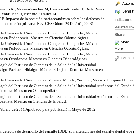
Eduardo Medina-Solís
Automat
Rosado AJ, Minaya-Sánchez M, Casanova-Rosado JF, De la Rosa-
Send th
Santillana R, Escoffié-Ramirez M,
CE. Impacto de la posición socioeconómica sobre los defectos de
Indicators
e en dentición primaria. Rev. CES Odont. 2012;25(1) 22-31.
Related lin
e la Universidad Autónoma de Campeche. Campeche, México.
Share
ista en Endodoncia. Maestro en Ciencias Odontológicas.
More
e la Universidad Autónoma de Campeche. Campeche, México.
sta en Periodoncia. Maestro en Ciencias Odontológicas.
More
e la Universidad Autónoma de Campeche. Campeche, México.
Permali
sta en Ortodoncia. Maestro en Ciencias Odontológicas.
ía del Instituto de Ciencias de la Salud de la Universidad
lgo. Pachuca, Hidalgo., México. Cirujano Dentista. Maestro en
 la Universidad Autónoma de Yucatán. Mérida, Yucatán., México. Cirujano Dentist
gía del Instituto de Ciencias de la Salud de la Universidad Autónoma del Estado 
Dentista, Maestro en Odontopediatría.
gía del Instituto de Ciencias de la Salud de la Universidad Autónoma del Estado 
entista, Maestro en Ciencias de la Salud.
 Febrero de 2011 Aprobado para publicación: Mayo de 2012
os defectos de desarrollo del esmalte (DDE) son alteraciones del esmalte dental que r