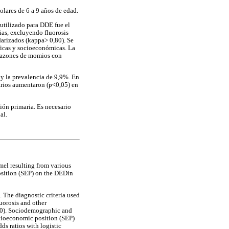
lares de 6 a 9 años de edad.
o utilizado para DDE fue el
ias, excluyendo fluorosis
darizados (kappa> 0,80). Se
áficas y socioeconómicas. La
o razones de momios con
y la prevalencia de 9,9%. En
marios aumentaron (p<0,05) en
ión primaria. Es necesario
al.
mel resulting from various
osition (SEP) on the DEDin
. The diagnostic criteria used
uorosis and other
,80). Sociodemographic and
ocioeconomic position (SEP)
ds ratios with logistic