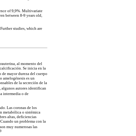
nce of 9,9%. Multivariate
dren between 8-9 years old,
Further studies, which are
ntrauterina, al momento del
alcificación. Se inicia en la
do de mayor dureza del cuerpo
 o amelogénesis es un
nsables de la secreción de la
 algunos autores identifican
pa intermedia o de
ado. Las coronas de los
ón metabólica o sistémica
res altas, deficiencias
e. Cuando un problema con la
 son muy numerosas las
9