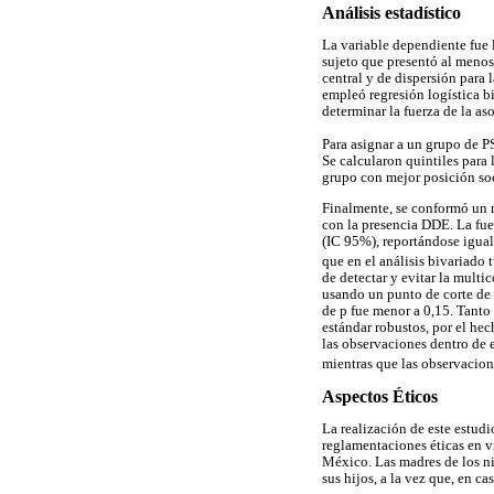
Análisis estadístico
La variable dependiente fue 
sujeto que presentó al menos
central y de dispersión para l
empleó regresión logística b
determinar la fuerza de la as
Para asignar a un grupo de P
Se calcularon quintiles para 
grupo con mejor posición s
Finalmente, se conformó un m
con la presencia DDE. La fu
(IC 95%), reportándose igualm
que en el análisis bivariado 
de detectar y evitar la multi
usando un punto de corte de 
de p fue menor a 0,15. Tanto 
estándar robustos, por el he
las observaciones dentro de 
mientras que las observacion
Aspectos Éticos
La realización de este estudi
reglamentaciones éticas en 
México. Las madres de los ni
sus hijos, a la vez que, en c