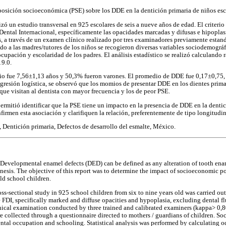
posición socioeconómica (PSE) sobre los DDE en la dentición primaria de niños esco
lizó un estudio transversal en 925 escolares de seis a nueve años de edad. El criteri
Dental Internacional, específicamente las opacidades marcadas y difusas e hipoplas
s, a través de un examen clínico realizado por tres examinadores previamente estan
gido a las madres/tutores de los niños se recogieron diversas variables sociodemogr
cupación y escolaridad de los padres. El análisis estadístico se realizó calculand
 9.0.
io fue 7,56±1,13 años y 50,3% fueron varones. El promedio de DDE fue 0,17±0,75, 
regresión logística, se observó que los momios de presentar DDE en los dientes pri
 que visitan al dentista con mayor frecuencia y los de peor PSE.
permitió identificar que la PSE tiene un impacto en la presencia de DDE en la dentic
firmen esta asociación y clarifiquen la relación, preferentemente de tipo longitudin
, Dentición primaria, Defectos de desarrollo del esmalte, México.
 Developmental enamel defects (DED) can be defined as any alteration of tooth ena
esis. The objective of this report was to determine the impact of socioeconomic p
old school children.
ross-sectional study in 925 school children from six to nine years old was carried out
FDI, specifically marked and diffuse opacities and hypoplasia, excluding dental fl
inical examination conducted by three trained and calibrated examiners (kappa> 0
 collected through a questionnaire directed to mothers / guardians of children. S
ntal occupation and schooling. Statistical analysis was performed by calculating od