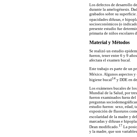
Los defectos de desarrollo d
durante la amelogénesis. Dad
grabados sobre su superficie
opacidades difusas, e hipopla
socioeconómicos (o indicador
presente estudio fue determi
primaria de niños escolares d
Material y Métodos
Se realizó un estudio epidemi
fueron, tener entre 6 y 9 año
afectara el examen bucal.
Este trabajo es parte de un 
México. Algunos aspectos y d
14
higiene bucal
y DDE en de
Los exámenes bucales de los
Mundial de la Salud, por tre
fueron examinados fuera del 
preguntas sociodemográficas 
estudio fueron: sexo, edad, t
exposición de fluoruros como
escolaridad de la madre y del
marcadas y difusas e hipoplas
17
Dean modificado.
La posic
y la madre, que son variable