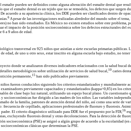
el esmalte pueden ser definidos como alguna alteración del esmalte dental que resul
o que el esmalte dental es un tejido que no se remodela, los defectos que surgen d
. De acuerdo a su apariencia clínica, los DDE pueden ser clasificados dentro de op
6
sias.
A pesar de las investigaciones realizadas alrededor del mundo sobre el tema, 
es) no han sido estudiados. En México no existen estudios sobre este problema, po
nar el impacto de la posición socioeconómica sobre los defectos estructurales del es
e 6 a 9 años de edad.
ológico transversal en 925 niños que asistían a siete escuelas primarias públicas. L
s de edad, de uno u otro sexo, estar inscrito en alguna escuela bajo estudio, no ten
proyecto donde se analizaron diversos indicadores relacionados con la salud bucal d
10
etalles metodológicos sobre utilización de servicios de salud bucal,
caries denta
15
ntición permanente,
han sido publicados previamente.
 niños fueron conducidos siguiendo los criterios estandarizados y mundialmente a
s examinadores previamente capacitados y estandarizados (kappa=0,85) en los crite
salón de clase bajo luz natural, utilizando un espejo bucal plano. Un cuestionario 
y socioeconómicas fue dirigido a las madres de los niños. Las variables independie
amaño de la familia, patrones de atención dental del niño, así como una serie de var
: frecuencia de cepillado, aplicaciones profesionales de fluoruro y fluorosis. Asi
16
 padre. El criterio diagnóstico utilizado para DDE fue el propuesto por la FDI,
esp
ias, excluyendo fluorosis dental y otras decoloraciones. Para la detección de fluor
ión socioeconómica (PSE) se asignó a algún grupo de acuerdo a la escolaridad (en 
s socioeconómicas clásicas que determinan la PSE.