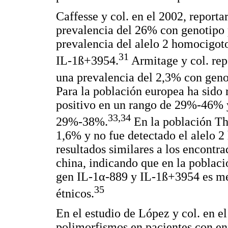
Caffesse y col. en el 2002, report
prevalencia del 26% con genotipo 
prevalencia del alelo 2 homocigo
31
IL-1ß+3954.
Armitage y col. rep
una prevalencia del 2,3% con geno
Para la población europea ha sido 
positivo en un rango de 29%-46% y
33,34
29%-38%.
En la población Th
1,6% y no fue detectado el alelo 
resultados similares a los encontr
china, indicando que en la població
gen IL-1α-889 y IL-1ß+3954 es me
35
étnicos.
En el estudio de López y col. en e
polimorfismos en pacientes con en