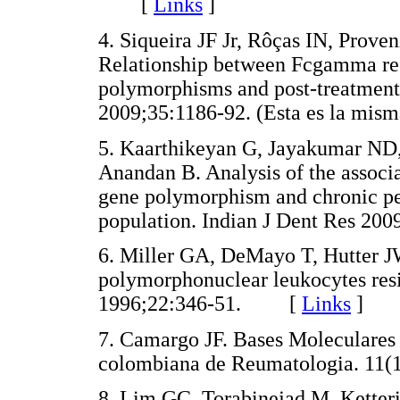
[
Links
]
4. Siqueira JF Jr, Rôças IN, Prov
Relationship between Fcgamma rec
polymorphisms and post-treatment 
2009;35:1186-92. (Esta es la mi
5. Kaarthikeyan G, Jayakumar ND,
Anandan B. Analysis of the associ
gene polymorphism and chronic per
population. Indian J Dent Res 
6. Miller GA, DeMayo T, Hutter JW
polymorphonuclear leukocytes resid
1996;22:346-51. [
Links
]
7. Camargo JF. Bases Moleculares d
colombiana de Reumatologia. 1
8. Lim GC, Torabinejad M, Ketter