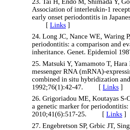
23. Tai H, Endo M, Shimada Y, Gou
Association of interleukin-1 rece
early onset periodontitis in Japane
[
Links
]
24. Long JC, Nance WE, Waring P,
periodontitis: a comparison and e
inheritance. Genet. Epidemiol 
25. Matsuki Y, Yamamoto T, Hara 
messenger RNA (mRNA)-expressing
combined in situ hybridization a
1992;76(1):42-47. [
Links
]
26. Grigoriadou ME, Koutayas S-O,
a genetic marker for periodontitis:
2010;41(6):517-25. [
Links
]
27. Engebretson SP, Grbic JT, Sing