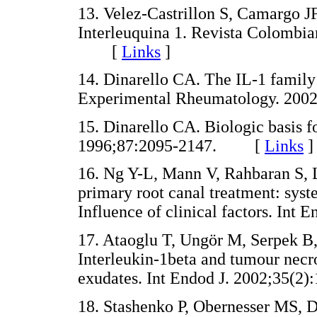
13. Velez-Castrillon S, Camargo JF
Interleuquina 1. Revista Colombia
[
Links
]
14. Dinarello CA. The IL-1 family
Experimental Rheumatology. 20
15. Dinarello CA. Biologic basis fo
1996;87:2095-2147. [
Links
]
16. Ng Y-L, Mann V, Rahbaran S, 
primary root canal treatment: syste
Influence of clinical factors. I
17. Ataoglu T, Ungör M, Serpek B,
Interleukin-1beta and tumour necros
exudates. Int Endod J. 2002;35
18. Stashenko P, Obernesser MS, 