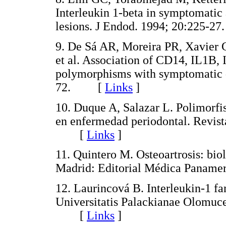
Interleukin 1-beta in symptomati
lesions. J Endod. 1994; 20:225
9. De Sá AR, Moreira PR, Xavier 
et al. Association of CD14, IL1B,
polymorphisms with symptomatic d
72. [
Links
]
10. Duque A, Salazar L. Polimorf
en enfermedad periodontal. Revis
[
Links
]
11. Quintero M. Osteoartrosis: biol
Madrid: Editorial Médica Pana
12. Laurincová B. Interleukin-1 f
Universitatis Palackianae Olomuce
[
Links
]