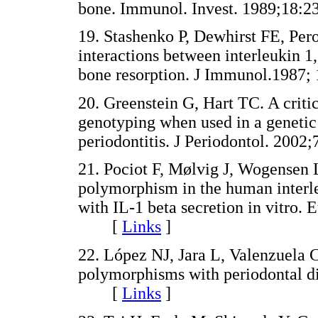
bone. Immunol. Invest. 1989;1
19. Stashenko P, Dewhirst FE, Per
interactions between interleukin 1
bone resorption. J Immunol.198
20. Greenstein G, Hart TC. A critic
genotyping when used in a genetic s
periodontitis. J Periodontol. 2
21. Pociot F, Mølvig J, Wogensen 
polymorphism in the human interle
with IL-1 beta secretion in vitro. 
[
Links
]
22. López NJ, Jara L, Valenzuela C
polymorphisms with periodontal di
[
Links
]