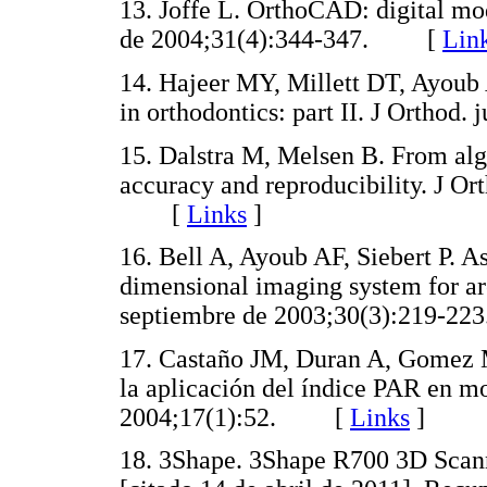
13. Joffe L. OrthoCAD: digital mod
de 2004;31(4):344-347. [
Lin
14. Hajeer MY, Millett DT, Ayoub 
in orthodontics: part II. J Orth
15. Dalstra M, Melsen B. From algi
accuracy and reproducibility. J Or
[
Links
]
16. Bell A, Ayoub AF, Siebert P. A
dimensional imaging system for ar
septiembre de 2003;30(3):219
17. Castaño JM, Duran A, Gomez 
la aplicación del índice PAR en m
2004;17(1):52. [
Links
]
18. 3Shape. 3Shape R700 3D Scanne