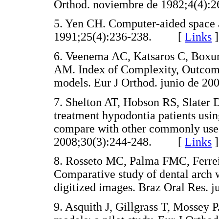
Orthod. noviembre de 1982;4(4
5. Yen CH. Computer-aided space a
1991;25(4):236-238. [
Links
]
6. Veenema AC, Katsaros C, Boxu
AM. Index of Complexity, Outcome
models. Eur J Orthod. junio de
7. Shelton AT, Hobson RS, Slater D
treatment hypodontia patients usin
compare with other commonly used
2008;30(3):244-248. [
Links
]
8. Rosseto MC, Palma FMC, Ferreira
Comparative study of dental arch 
digitized images. Braz Oral Res
9. Asquith J, Gillgrass T, Mossey 