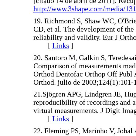
[citado 14 de abril de 2011]. Recup
http://www.3shape.com/media/13
19. Richmond S, Shaw WC, O'Brie
CD, et al. The development of the
reliability and validity. Eur J Ort
[
Links
]
20. Santoro M, Galkin S, Teredesa
Comparison of measurements made 
Orthod Dentofac Orthop Off Publ
Orthod. julio de 2003;124(1):
21.Sjögren APG, Lindgren JE, Hugg
reproducibility of recordings and
virtual measurements. J Digit Ima
[
Links
]
22. Fleming PS, Marinho V, Johal 