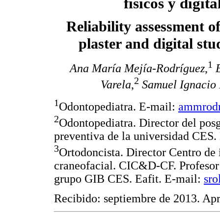
físicos y digita
Reliability assessment 
plaster and digital st
1
Ana María Mejía-Rodríguez
,
2
Varela
,
Samuel Ignacio
1
Odontopediatra. E-mail:
ammrodr
2
Odontopediatra. Director del pos
preventiva de la universidad CES.
3
Ortodoncista. Director Centro de 
craneofacial. CIC&D-CF. Profesor 
grupo GIB CES. Eafit. E-mail:
sro
Recibido: septiembre de 2013. Ap