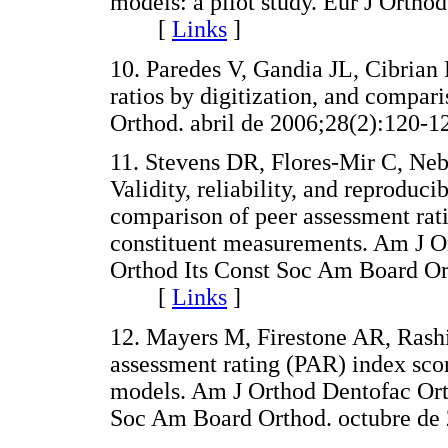
models: a pilot study. Eur J Ortho
[
Links
]
10. Paredes V, Gandia JL, Cibrian 
ratios by digitization, and compari
Orthod. abril de 2006;28(2):12
11. Stevens DR, Flores-Mir C, N
Validity, reliability, and reproduci
comparison of peer assessment rati
constituent measurements. Am J 
Orthod Its Const Soc Am Board Or
[
Links
]
12. Mayers M, Firestone AR, Ras
assessment rating (PAR) index scor
models. Am J Orthod Dentofac Ort
Soc Am Board Orthod. octubre 