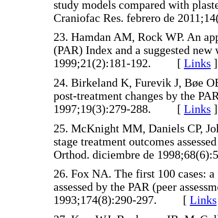
study models compared with plaste
Craniofac Res. febrero de 2011
23. Hamdan AM, Rock WP. An appra
(PAR) Index and a suggested new w
1999;21(2):181-192. [
Links
]
24. Birkeland K, Furevik J, Bøe O
post-treatment changes by the PAR
1997;19(3):279-288. [
Links
]
25. McKnight MM, Daniels CP, John
stage treatment outcomes assessed
Orthod. diciembre de 1998;68(6
26. Fox NA. The first 100 cases: a
assessed by the PAR (peer assessme
1993;174(8):290-297. [
Links