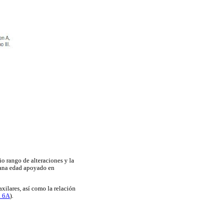
io rango de alteraciones y la
prana edad apoyado en
xilares, así como la relación
a 6A
).