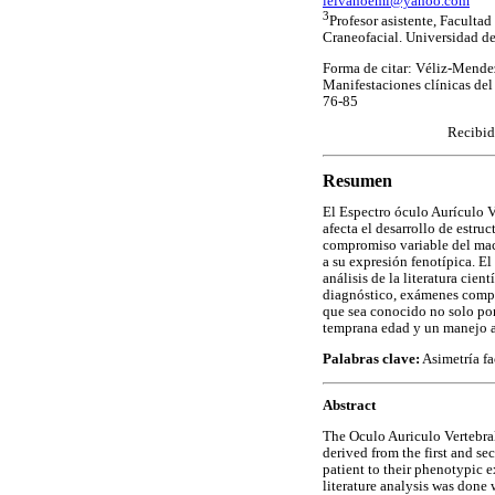
leivanoemi@yahoo.com
3
Profesor asistente, Facult
Craneofacial. Universidad de
Forma de citar: Véliz-Mende
Manifestaciones clínicas del
76-85
Recibid
Resumen
El Espectro óculo Aurículo 
afecta el desarrollo de estru
compromiso variable del mac
a su expresión fenotípica. El 
análisis de la literatura cien
diagnóstico, exámenes comple
que sea conocido no solo por
temprana edad y un manejo ad
Palabras clave:
Asimetría fa
Abstract
The Oculo Auriculo Vertebral
derived from the first and se
patient to their phenotypic ex
literature analysis was done 