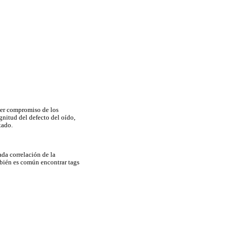
ber compromiso de los
gnitud del defecto del oído,
tado.
ada correlación de la
mbién es común encontrar tags