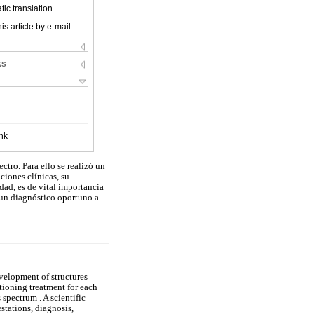
ic translation
is article by e-mail
ks
nk
ectro. Para ello se realizó un
aciones clínicas, su
dad, es de vital importancia
 un diagnóstico oportuno a
velopment of structures
itioning treatment for each
 spectrum . A scientific
stations, diagnosis,