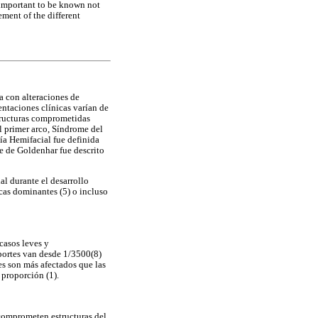
 important to be known not
ement of the different
a con alteraciones de
entaciones clínicas varían de
structuras comprometidas
 primer arco, Síndrome del
ía Hemifacial fue definida
e de Goldenhar fue descrito
ial durante el desarrollo
icas dominantes (5) o incluso
casos leves y
portes van desde 1/3500(8)
es son más afectados que las
proporción (1).
 comprometen estructuras del