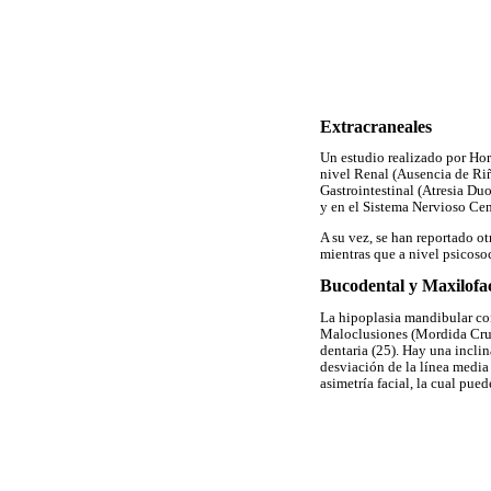
Extracraneales
Un estudio realizado por Hor
nivel Renal (Ausencia de Riñ
Gastrointestinal (Atresia Duo
y en el Sistema Nervioso Cen
A su vez, se han reportado o
mientras que a nivel psicoso
Bucodental y Maxilofac
La hipoplasia mandibular con
Maloclusiones (Mordida Cruza
dentaria (25). Hay una inclin
desviación de la línea media
asimetría facial, la cual pue