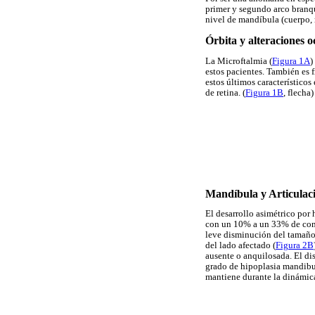
primer y segundo arco branqui
nivel de mandíbula (cuerpo, r
Órbita y alteraciones o
La Microftalmia (
Figura 1A
)
estos pacientes. También es f
estos últimos característicos
de retina. (
Figura 1B
, flecha
Mandíbula y Articula
El desarrollo asimétrico por 
con un 10% a un 33% de comp
leve disminución del tamaño
del lado afectado (
Figura 2B
ausente o anquilosada. El dis
grado de hipoplasia mandibula
mantiene durante la dinámic