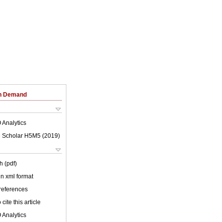
on Demand
 Analytics
 Scholar H5M5 (
2019
)
h (pdf)
 in xml format
 references
cite this article
 Analytics