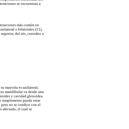
lteraciones se encuentran a
alteraciones más común en
ilateral o bilaterales (11),
uperior, del iris, coroideo o
 su mayoría es unilateral,
iso mandibular va desde una
ronoides y cavidad glenoídea
 o simplemente puede estar
, pero no se condice con el
 afectado, el cual se