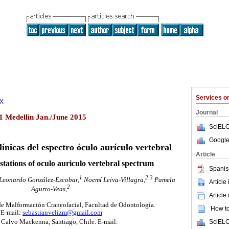
Services 
1X
Journal
1 Medellìn Jan./June 2015
SciELO
Google
ínicas del espectro óculo aurículo vertebral
Article
stations of oculo auriculo vertebral spectrum
Spanis
1
2
3
Leonardo González-Escobar,
Noemí Leiva-Villagra,
Pamela
Article
2
Agurto-Veas,
Article
de Malformación Craneofacial, Facultad de Odontología.
How to 
 E-mail:
sebastianvelizm@gmail.com
SciELO
s Calvo Mackenna, Santiago, Chile. E-mail: