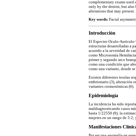
complementary exams used and
only by the dentist, but also
alterations that may present.
Key words:
Facial asymmetry
Introducción
El Espectro Oculo-Aurículo-V
estructuras desarrolladas a p
acuerdo a la severidad de ca
como Microsomía Hemifacial 
primer y segundo arco branqu
como una condición que afect
como una variante, donde se 
Existen diferentes teorías re
embrionario (3), alteración e
variantes cromosómicas (6).
Epidemiología
La incidencia ha sido report
maldiagnosticando casos más 
hasta 1/22550 (9); la estima
mujeres en un rango de 3:2; 
Manifestaciones Clínic
Por ser una anomalía en espe