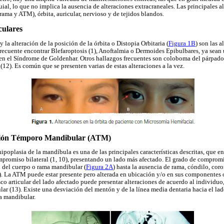
al, lo que no implica la ausencia de alteraciones extracraneales. Las principales a
ama y ATM), órbita, auricular, nervioso y de tejidos blandos.
culares
 y la alteración de la posición de la órbita o Distopia Orbitaria (
Figura 1B
) son las 
recuente encontrar Blefaroptosis (1), Anoftalmia o Dermoides Epibulbares, ya sean un
 en el Síndrome de Goldenhar. Otros hallazgos frecuentes son coloboma del párpado s
) (12). Es común que se presenten varias de estas alteraciones a la vez.
ción Témporo Mandibular (ATM)
hipoplasia de la mandíbula es una de las principales características descritas, que en
romiso bilateral (1, 10), presentando un lado más afectado. El grado de comprom
 del cuerpo o rama mandibular (
Figura 2A
) hasta la ausencia de rama, cóndilo, co
). La ATM puede estar presente pero alterada en ubicación y/o en sus componentes
co articular del lado afectado puede presentar alteraciones de acuerdo al individuo
r (13). Existe una desviación del mentón y de la línea media dentaria hacia el lado
a mandibular.