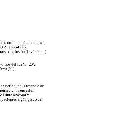
, encontrando alteraciones a
el Arco Aórtico),
nostosis, fusión de vértebras)
stornos del sueño (20);
bres (21).
posterior (22). Presencia de
retraso en la erupción
r altura alveolar y
s pacientes algún grado de