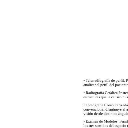
• Telerradiografía de perfil:
analizar el perfil del paciente
• Radiografía Cefalica Poste
estructuras que la causan ni
• Tomografía Computarizada: 
convencional disminuye al au
visión desde distintos ángulo
• Examen de Modelos: Permite
los tres sentidos del espacio 