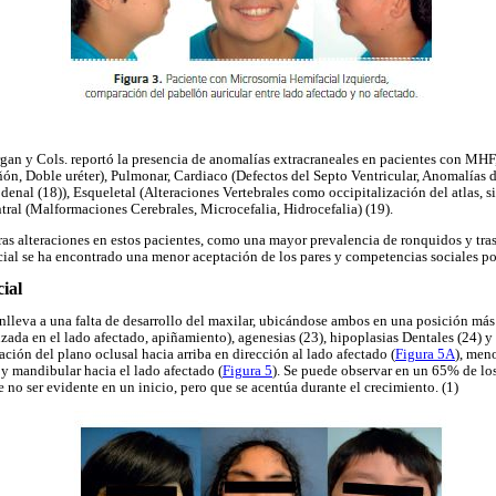
gan y Cols. reportó la presencia de anomalías extracraneales en pacientes con MHF
ón, Doble uréter), Pulmonar, Cardiaco (Defectos del Septo Ventricular, Anomalías d
denal (18)), Esqueletal (Alteraciones Vertebrales como occipitalización del atlas, si
tral (Malformaciones Cerebrales, Microcefalia, Hidrocefalia) (19).
tras alteraciones en estos pacientes, como una mayor prevalencia de ronquidos y tra
cial se ha encontrado una menor aceptación de los pares y competencias sociales po
ial
lleva a una falta de desarrollo del maxilar, ubicándose ambos en una posición más 
da en el lado afectado, apiñamiento), agenesias (23), hipoplasias Dentales (24) y 
ación del plano oclusal hacia arriba en dirección al lado afectado (
Figura 5A
), meno
 y mandibular hacia el lado afectado (
Figura 5
). Se puede observar en un 65% de lo
de no ser evidente en un inicio, pero que se acentúa durante el crecimiento. (1)