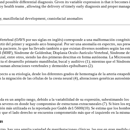
 possible differential diagnosis. Given its variable expression is that it becomes
 by health teams , allowing the delivery of timely early diagnosis and proper manag
, maxillofacial development, craniofacial anomalies
ertebral (OAVS por sus siglas en inglés) corresponde a una malformación congénit
artir del primer y segundo arco branquial. Por ser una anomalía en espectro, sus pres
da paciente, lo que ha llevado también a que existan diversos nombres según las e
(MHF), Síndrome de Goldenhar, Displasia Oculo-Aurículo-Vertebral, Síndrome del
ial, entre otros, siendo las dos primeras descritas en forma autónoma. La Microsom
a el desarrollo primario mandibular, bucal y auditivo (1); mientras que el Síndrom
suman alteraciones vertebrales y dermoides epibulbares (2).
specto a su etiología, desde los diferentes grados de hemorragia de la arteria estaped
n la migración de las células de la cresta neural (4), alteraciones genéticas autosóm
ada en un amplio rango, debido a la variabilidad de su expresión, subestimando los 
severos en donde hay compromiso de estructuras extracraneales (7). Si bien los re
ción más utilizada es la reportada por Grabb de1/5600(10). Se estima que los hombr
y que el lado derecho se encuentra comprometido más que el izquierdo en la misma 
as
ctro, hay una amplia variedad de manifestaciones clínicas, las que en gran medida