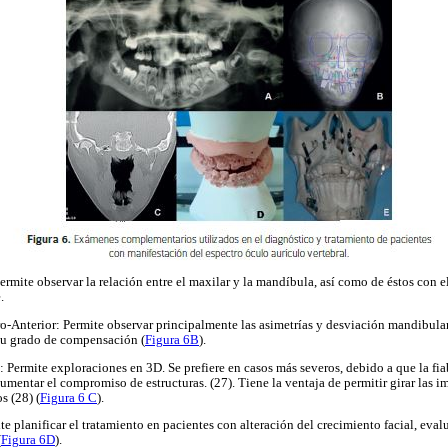
 Permite observar la relación entre el maxilar y la mandíbula, así como de éstos con
.
ro-Anterior: Permite observar principalmente las asimetrías y desviación mandibular,
 su grado de compensación (
Figura 6B
).
Permite exploraciones en 3D. Se prefiere en casos más severos, debido a que la fia
mentar el compromiso de estructuras. (27). Tiene la ventaja de permitir girar las 
s (28) (
Figura 6 C
).
 planificar el tratamiento en pacientes con alteración del crecimiento facial, eval
(
Figura 6D
).