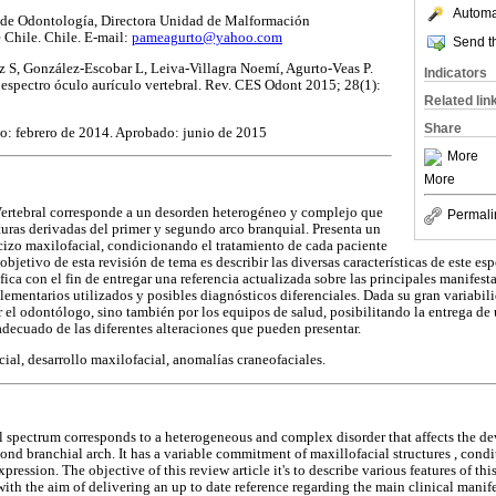
Automat
ad de Odontología, Directora Unidad de Malformación
 Chile. Chile. E-mail:
pameagurto@yahoo.com
Send th
z S, González-Escobar L, Leiva-Villagra Noemí, Agurto-Veas P.
Indicators
 espectro óculo aurículo vertebral. Rev. CES Odont 2015; 28(1):
Related lin
Share
o: febrero de 2014. Aprobado: junio de 2015
More
More
Vertebral corresponde a un desorden heterogéneo y complejo que
Permali
cturas derivadas del primer y segundo arco branquial. Presenta un
izo maxilofacial, condicionando el tratamiento de cada paciente
objetivo de esta revisión de tema es describir las diversas características de este esp
tífica con el fin de entregar una referencia actualizada sobre las principales manifest
mentarios utilizados y posibles diagnósticos diferenciales. Dada su gran variabili
 el odontólogo, sino también por los equipos de salud, posibilitando la entrega de
ecuado de las diferentes alteraciones que pueden presentar.
cial, desarrollo maxilofacial, anomalías craneofaciales.
 spectrum corresponds to a heterogeneous and complex disorder that affects the de
cond branchial arch. It has a variable commitment of maxillofacial structures , cond
pression. The objective of this review article it's to describe various features of this
with the aim of delivering an up to date reference regarding the main clinical manife