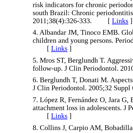
risk indicators for chronic periodo
south Brazil: Chronic periodontitis
2011;38(4):326-333. [
Links
]
4. Albandar JM, Tinoco EMB. Glob
children and young persons. Perio
[
Links
]
5. Mros ST, Berglundh T. Aggressiv
follow-up. J Clin Periodontol. 
6. Berglundh T, Donati M. Aspects 
J Clin Periodontol. 2005;32 Su
7. López R, Fernández O, Jara G, 
attachment loss in adolescents. J 
[
Links
]
8. Collins J, Carpio AM, Bobadill