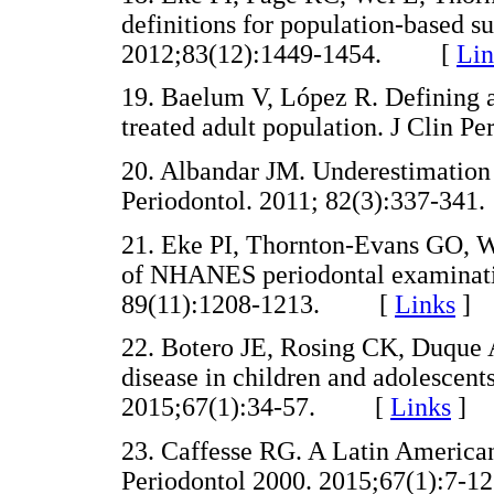
definitions for population-based su
2012;83(12):1449-1454. [
Lin
19. Baelum V, López R. Defining a 
treated adult population. J Clin
20. Albandar JM. Underestimation
Periodontol. 2011; 82(3):337-
21. Eke PI, Thornton-Evans GO, 
of NHANES periodontal examinatio
89(11):1208-1213. [
Links
]
22. Botero JE, Rosing CK, Duque A
disease in children and adolescent
2015;67(1):34-57. [
Links
]
23. Caffesse RG. A Latin American
Periodontol 2000. 2015;67(1):