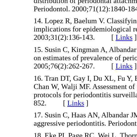
distribution of periodontal attachme
Periodontol. 2000;71(12):1840
14. Lopez R, Baelum V. Classifyin
implications for epidemiological
2003;31(2):136-143. [
Links
]
15. Susin C, Kingman A, Albandar J
on estimates of prevalence of perio
2005;76(2):262-267. [
Links
]
16. Tran DT, Gay I, Du XL, Fu Y,
Chan W, Walji MF. Assessment of 
protocols for periodontitis surveil
852. [
Links
]
17. Susin C, Haas AN, Albandar J
aggressive periodontitis. Period
18. Eke PI, Page RC, Wei L, Thor