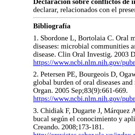
Declaración sobre conflictos de i
declarar, relacionados con el prese
Bibliografía
1. Sbordone L, Bortolaia C. Oral m
diseases: microbial communities and
disease. Clin Oral Investig. 2003 
https://www.ncbi.nlm.nih.gov/pu
2. Petersen PE, Bourgeois D, Oga
global burden of oral diseases and 
Organ. 2005 Sep;83(9):661-669.
https://www.ncbi.nlm.nih.gov/pu
3. Chidiak F, Dugarte J, Márquez 
bucal según el conocimiento y apli
Creando. 2008;173-181.
http://erevistas.saber.ula.ve/inde