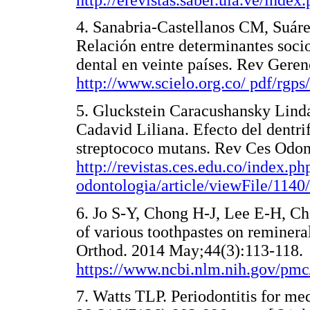
4. Sanabria-Castellanos CM, Suá
Relación entre determinantes soci
dental en veinte países. Rev Geren
http://www.scielo.org.co/ pdf/rgp
5. Gluckstein Caracushansky Lind
Cadavid Liliana. Efecto del dentrif
streptococo mutans. Rev Ces Odont
http://revistas.ces.edu.co/index.ph
odontologia/article/viewFile/1140
6. Jo S-Y, Chong H-J, Lee E-H, Ch
of various toothpastes on remineral
Orthod. 2014 May;44(3):113-118.
https://www.ncbi.nlm.nih.gov/pm
7. Watts TLP. Periodontitis for me