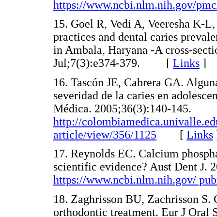
https://www.ncbi.nlm.nih.gov/pm
15. Goel R, Vedi A, Veeresha K-L
practices and dental caries preva
in Ambala, Haryana -A cross-secti
Jul;7(3):e374-379. [
Links
]
16. Tascón JE, Cabrera GA. Alguna
severidad de la caries en adolesc
Médica. 2005;36(3):140-145.
http://colombiamedica.univalle.e
article/view/356/1125
[
Links
17. Reynolds EC. Calcium phospha
scientific evidence? Aust Dent J. 
https://www.ncbi.nlm.nih.gov/ p
18. Zaghrisson BU, Zachrisson S. 
orthodontic treatment. Eur J Oral 