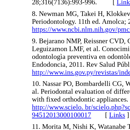
28;316(7136):993-996. [
Link
8. Newman MG, Takei H, Klokkevo
Periodontology. 11th ed. Amolca; 
https://www.ncbi.nlm.nih.gov/pmc
9. Bejarano NMP, Reissner CVD,
Leguizamon LMF, et al. Conocimien
odontologìa preventiva en odontò
Endodoncia, 2011. Rev Salud Públi
http://www.ins.gov.py/revistas/ind
10. Nassar PO, Bombardelli CG, W
al. Periodontal evaluation of diffe
with fixed orthodontic appliances.
http://www.scielo. br/scielo.php?
94512013000100017
[
Links
]
11. Morita M, Nishi K, Watanabe 