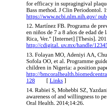
for efficacy in supragingival pla
Bass method. J Clin Periodontol. 
https://www.ncbi.nlm.nih.gov/ p
12. Martínez FB. Programa de prev
en niños de 7 a 8 años de edad de 
Rica, Ver." [Internet] [Thesis]. 20
http://cdigital. uv.mx/handle/123
13. Folayan MO, Adeniyi AA, Ch
Sofola OO, et al. Programme guide
children in Nigeria: a position pa
http://bmcoralhealth.biomedcentra
128
[
Links
]
14. Rabiei S, Mohebbi SZ, Yazdani 
awareness of and willingness to pe
Oral Health. 2014;14:26.