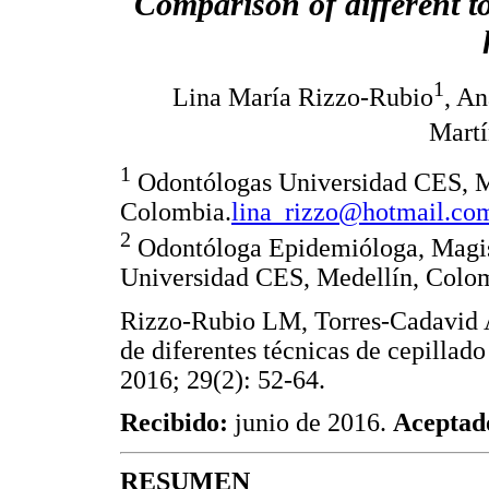
Comparison of different t
1
Lina María Rizzo-Rubio
, A
Mart
1
Odontólogas Universidad CES, M
Colombia.
lina_rizzo@hotmail.co
2
Odontóloga Epidemióloga, Magist
Universidad CES, Medellín, Colo
Rizzo-Rubio LM, Torres-Cadavid
de diferentes técnicas de cepillad
2016; 29(2): 52-64.
Recibido:
junio de 2016.
Aceptad
RESUMEN