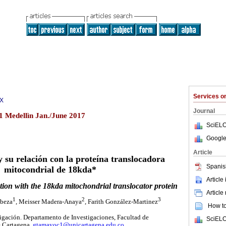
Services 
1X
Journal
1 Medellìn Jan./June 2017
SciELO
Google
Article
y su relación con la proteína translocadora
Spanis
mitocondrial de 18kda*
Article
ation with the 18kda mitochondrial translocator protein
Article
1
2
3
beza
, Meisser Madera-Anaya
, Farith González-Martinez
How to 
igación. Departamento de Investigaciones, Facultad de
SciELO
e Cartagena.
gtamayoc1@unicartagena.edu.co