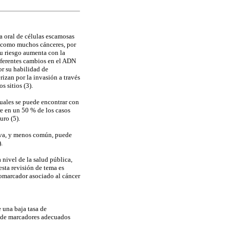
a oral de células escamosas
sí como muchos cánceres, por
u riesgo aumenta con la
iferentes cambios en el ADN
or su habilidad de
rizan por la invasión a través
s sitios (3).
cuales se puede encontrar con
re en un 50 % de los casos
uro (5).
tiva, y menos común, puede
.
 nivel de la salud pública,
esta revisión de tema es
iomarcador asociado al cáncer
 una baja tasa de
ta de marcadores adecuados