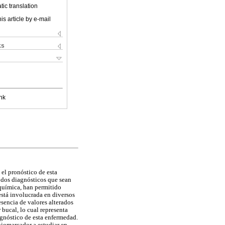
ic translation
is article by e-mail
ks
nk
 el pronóstico de esta
odos diagnósticos que sean
química, han permitido
está involucrada en diversos
resencia de valores alterados
 bucal, lo cual representa
agnóstico de esta enfermedad.