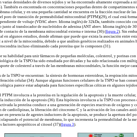
 varias densidades de diversos tejidos y se ha encontrado altamente expresada a ni
24). También es encontrada en concentraciones pequeñas dentro de compartimentos su
rana celular, y en una pequeña cantidad se encuentra en la fracción nuclear de las c
l poro de transición de permeabilidad mitocondrial (PTPM)(29), el cual está forma
pendiente de voltaje (VDAC abrev. Idioma inglés) de 32kDa, también conocido co
junto al translocador de nucleótidos de adenina (ANT abrev. Idioma inglés) de 30
 de contacto de la membrana mitocondrial externa e interna (30) (
figura 2
). Sin emba
al en algunos estudios, donde afirman que puede que exista la asociación entre est
 a nivel de la mitocondria, debido a que análisis genéticos realizados en animale
mitocondria incluso eliminando cada proteína que lo componen (31).
r su habilidad para unir fármacos de pequeñas moléculas, colesterol, y porinas con 
biológica de la TSPO ha sido estudiada por décadas y ha sido relacionada con múltip
sporte de colesterol a través de las membranas mitocondriales, la función mejor cara
s de la TSPO se encuentran: la síntesis de hormonas esteroideas, la respiración mitoc
iferación celular (34). Aunque algunas funciones celulares de la TSPO se han conse
biológica parece estar adaptada para funciones específicas críticas en algunos tejidos
l PTPM involucra a la proteína en la regulación de la apoptosis y la muerte celular
la inducción de la apoptosis (36). Esta hipótesis involucra a la TSPO con procesos d
ctivada la proteína conduce a una generación de especies reactivas de oxígeno y c
n de cardiolipinas, la liberación del citocromo C y la activación de los canales an
que en presencia de agentes inductores de la apoptosis, se produce la apertura del po
colapsando el potencial de membrana, lo que incrementa la permeabilidad de la m
s factores apoptóticos al citosol (37)(
figura 3
).