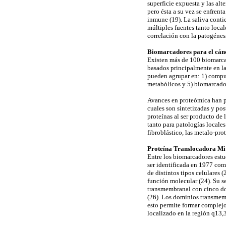
superficie expuesta y las alt
pero ésta a su vez se enfrent
inmune (19). La saliva conti
múltiples fuentes tanto loca
correlación con la patogénesi
Biomarcadores para el cán
Existen más de 100 biomarcad
basados principalmente en la
pueden agrupar en: 1) compu
metabólicos y 5) biomarcador
Avances en proteómica han pe
cuales son sintetizadas y pos
proteínas al ser producto de 
tanto para patologías locales
fibroblástico, las metalo-prot
Proteína Translocadora Mi
Entre los biomarcadores estu
ser identificada en 1977 com
de distintos tipos celulares
función molecular (24). Su s
transmembranal con cinco do
(26). Los dominios transmemb
esto permite formar complejo
localizado en la región q13,