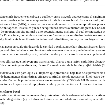
e cáncer más frecuente en cabeza y cuello, y en su mayoría aparece como el carcinom
a este tipo de carcinoma es el queratinocito de la mucosa bucal. Este es causado, a
irribonucleico (ADN), fenómeno que a menudo ocurre de manera espontánea, pero s
de mutágenos, los cuales pueden ser químicos, físicos o microbiológicos (2). Los d
 de un queratinocito normal a uno potencialmente maligno, el cual se caracteriza p
2). En el cáncer, las células se vuelven autónomas y los resultados de éste se caracte
l y finalmente la metástasis hacia los nodos linfáticos, hueso, cerebro, hígado u otro
 aparecer en cualquier lugar de la cavidad bucal, aunque hay algunas áreas en las 
gua y el piso de la boca, son las áreas más comunes donde se puede localizar y ocur
ón son el área retromolar, encía, paladar blando, y con menos frecuencia, el paladar d
ones clínicas que incluyen una mancha roja, blanca o una lesión endofítica ulcera
ica con márgenes alterados, ulceración en el centro de la lesión y tejido friable (6)
cidencia de ésta patología y el impacto que produce su baja tasa de supervivencia a
o de herramientas diagnósticas eficaces continúan siendo necesarios. El objetivo de 
en relación con la proteína translocadora mitocondrial (TSPO) de 18kDa como un b
ación en los procesos de apoptosis celular y participación en el estrés oxidativo.
el cáncer bucal
ficativos en términos de prevención y tratamiento de la enfermedad, aún se mantiene
 del diagnóstico (7), debido a las lesiones no controladas o recurrentes y a la fal
(8).