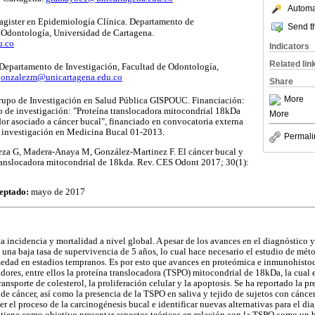
Automat
gister en Epidemiología Clínica. Departamento de
Send th
e Odontología, Universidad de Cartagena.
u.co
Indicators
Related lin
 Departamento de Investigación, Facultad de Odontología,
gonzalezm@unicartagena.edu.co
Share
More
 Grupo de Investigación en Salud Pública GISPOUC. Financiación:
o de investigación: "Proteína translocadora mitocondrial 18kDa
More
or asociado a cáncer bucal", financiado en convocatoria externa
 investigación en Medicina Bucal 01-2013.
Permali
za G, Madera-Anaya M, González-Martinez F. El cáncer bucal y
translocadora mitocondrial de 18kda. Rev. CES Odont 2017; 30(1):
eptado:
mayo de 2017
a incidencia y mortalidad a nivel global. A pesar de los avances en el diagnóstico y
una baja tasa de supervivencia de 5 años, lo cual hace necesario el estudio de mét
rmedad en estadios tempranos. Es por esto que avances en proteómica e inmunohisto
dores, entre ellos la proteína translocadora (TSPO) mitocondrial de 18kDa, la cual 
ransporte de colesterol, la proliferación celular y la apoptosis. Se ha reportado la p
de cáncer, así como la presencia de la TSPO en saliva y tejido de sujetos con cáncer
r el proceso de la carcinogénesis bucal e identificar nuevas alternativas para el di