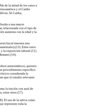
ás de la mitad de los casos a
atinoamérica y el Caribe
divas, Sri Lanka,
ribuida a una mayor
r, relacionada con el tipo de
bién aumenta con la edad y la
énesis bucal muestra una
amentales) (13). Entre estos
 y la exposición laboral (11).
 Humano (14).
viduos asintomáticos, quienes
 un procedimiento específico
ión) es considerada la
as que el estudio relevante
omo la tinción con azul de
a, entre otros (17).
8). El uso de la saliva como
que represente toda la