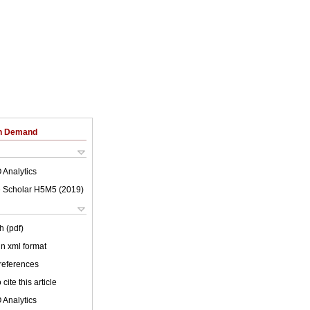
on Demand
 Analytics
 Scholar H5M5 (
2019
)
h (pdf)
 in xml format
 references
cite this article
 Analytics