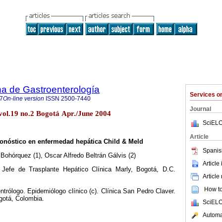
a de Gastroenterología
Services 
7
On-line version
ISSN
2500-7440
Journal
vol.19 no.2 Bogotá Apr./June 2004
SciELO
Article
onóstico en enfermedad hepática Child & Meld
Spanis
Bohórquez (1), Oscar Alfredo Beltrán Gálvis (2)
Article
 Jefe de Trasplante Hepático Clínica Marly, Bogotá, D.C.
Article
How to 
entrólogo. Epidemiólogo clínico (c). Clínica San Pedro Claver.
gotá, Colombia.
SciELO
Automat