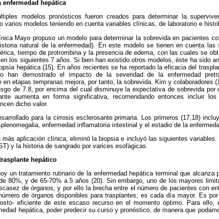
a enfermedad hepática
tiples modelos pronósticos fueron creados para determinar la superviv
 varios modelos teniendo en cuenta variables clínicas, de laboratorio e histo
ínica Mayo propuso un modelo para determinar la sobrevida en pacientes con c
historia natural de la enfermedad). En este modelo se tienen en cuenta las 
a sérica, tiempo de protrombina y la presencia de edema, con las cuales se ob
a en los siguientes 7 años. Si bien han existido otros modelos, éste ha sido a
iopsia hepática (15). En años recientes se ha reportado la eficacia del traspl
omo han demostrado el impacto de la severidad de la enfermedad pretr
te en etapas tempranas mejora, por tanto, la sobrevida. Kim y colaboradores (1
iesgo de 7.8, por encima del cual disminuye la expectativa de sobrevida por
lante aumenta en forma significativa, recomendando entonces incluir los 
ncen dicho valor.
arrollado para la cirrosis esclerosante primaria. Los primeros (17,18) incl
splenomegalia, enfermedad inflamatoria intestinal y el estadio de la enfermeda
ás aplicación clínica, eliminó la biopsia e incluyó las siguientes variables: 
T) y la historia de sangrado por varices esofágicas.
rasplante hepático
hoy un tratamiento rutinario de la enfermedad hepática terminal que alcanza
 de 80%, y de 65-70% a 5 años (20). Sin embargo, uno de los mayores limitan
escasez de órganos, y por ello la brecha entre el número de pacientes con e
 número de órganos disponibles para trasplantes, es cada día mayor. Es por 
osto- eficiente de este escaso recurso en el momento óptimo. Para ello,
ermedad hepática, poder predecir su curso y pronóstico, de manera que podamo