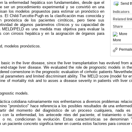
en la enfermedad hepática son fundamentales, desde que el
Send th
de ser un procedimiento experimental y se convirtió en una
visan los modelos propuestos para estimar un pronóstico en
Indicators
. El Child-Turcotte-Pugh es la clasificación mas conocida y
Related lin
ón pronóstica de los pacientes cirróticos, pero tiene sus
etividad de algunos parámetros clínicos y su capacidad de
Share
ma MELD/PELD es una medida mas objetiva para evaluar la
s con cirrosis hepática y en la asignación de órganos para
More
More
ld, modelos pronósticos.
Permali
basic in the liver disease, since the liver transplantation has evolved from 
end-stage liver disease. We evaluated the role de prognostic models in the
idered cornerstone in the prognostic evaluation of cirrhotic patients Neverth
ical parameters and limited discriminant ability. The MELD score (model for en
ine of mortality risk and to asses a disease severity in patients vith liver c
prognostic models.
ctica cotidiana rutinariamente nos enfrentamos a diversos problemas relaci
mino "pronóstico" hace referencia a los posibles resultados de una enferme
artir del momento del diagnóstico de un proceso cualquiera, nada es
ón con la enfermedad, los antecede ntes del paciente, el tratamiento o la
 o no, condicionan la evolución. Estas características se denominan "f
n un paciente concreto significa tener en cuenta estos factores para conocer 