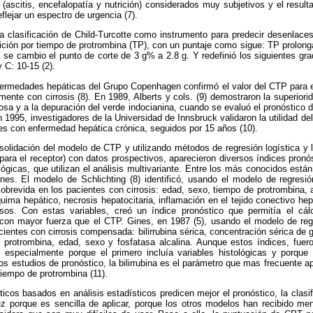
 (ascitis, encefalopatía y nutrición) considerados muy subjetivos y el resulta
flejar un espectro de urgencia (7).
a clasificación de Child-Turcotte como instrumento para predecir desenlaces
ción por tiempo de protrombina (TP), con un puntaje como sigue: TP prolonga
, se cambio el punto de corte de 3 g% a 2.8 g. Y redefinió los siguientes gr
 C: 10-15 (2).
fermedades hepáticas del Grupo Copenhagen confirmó el valor del CTP para ev
ente con cirrosis (8). En 1989, Alberts y cols. (9) demostraron la superior
tosa y a la depuración del verde indocianina, cuando se evaluó el pronóstico d
En 1995, investigadores de la Universidad de Innsbruck validaron la utilidad 
es con enfermedad hepática crónica, seguidos por 15 años (10).
nsolidación del modelo de CTP y utilizando métodos de regresión logística y
para el receptor) con datos prospectivos, aparecieron diversos índices pronós
ológicas, que utilizan el análisis multivariante. Entre los más conocidos est
ines. El modelo de Schlichting (8) identificó, usando el modelo de regresi
sobrevida en los pacientes con cirrosis: edad, sexo, tiempo de protrombina, 
quima hepático, necrosis hepatocitaria, inflamación en el tejido conectivo he
sos. Con estas variables, creó un índice pronóstico que permitía el cálc
 con mayor fuerza que el CTP. Gines, en 1987 (5), usando el modelo de regr
cientes con cirrosis compensada: bilirrubina sérica, concentración sérica d
 protrombina, edad, sexo y fosfatasa alcalina. Aunque estos índices, fuero
ca, especialmente porque el primero incluía variables histológicas y porqu
os estudios de pronóstico, la bilirrubina es el parámetro que mas frecuente ap
tiempo de protrombina (11).
icos basados en análisis estadísticos predicen mejor el pronóstico, la clas
z porque es sencilla de aplicar, porque los otros modelos han recibido me