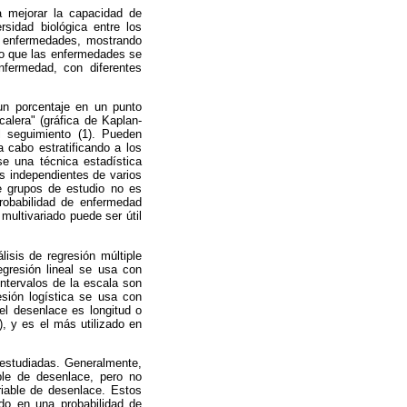
a mejorar la capacidad de
rsidad biológica entre los
er enfermedades, mostrando
ado que las enfermedades se
nfermedad, con diferentes
un porcentaje en un punto
alera" (gráfica de Kaplan-
l seguimiento (1). Pueden
 cabo estratificando a los
se una técnica estadística
es independientes de varios
e grupos de estudio no es
probabilidad de enfermedad
multivariado puede ser útil
isis de regresión múltiple
regresión lineal se usa con
intervalos de la escala son
sión logística se usa con
el desenlace es longitud o
, y es el más utilizado en
 estudiadas. Generalmente,
ble de desenlace, pero no
ariable de desenlace. Estos
do en una probabilidad de