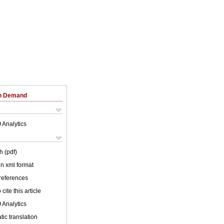
on Demand
 Analytics
h (pdf)
 in xml format
 references
cite this article
 Analytics
ic translation