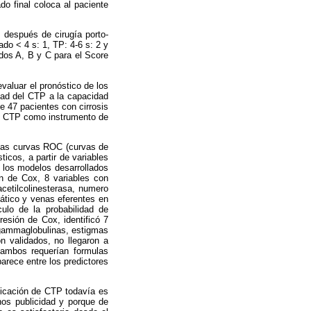
do final coloca al paciente
 después de cirugía porto-
do < 4 s: 1, TP: 4-6 s: 2 y
ados A, B y C para el Score
aluar el pronóstico de los
idad del CTP a la capacidad
e 47 pacientes con cirrosis
del CTP como instrumento de
 las curvas ROC (curvas de
ticos, a partir de variables
án los modelos desarrollados
ón de Cox, 8 variables con
acetilcolinesterasa, numero
pático y venas eferentes en
ulo de la probabilidad de
esión de Cox, identificó 7
e gammaglobulinas, estigmas
n validados, no llegaron a
e ambos requerían formulas
arece entre los predictores
ificación de CTP todavía es
nos publicidad y porque de