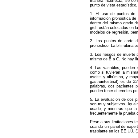
manera incorrecta, se con
punto de vista estadístico,
1. El uso de puntos de co
información pronóstica de
dentro del mismo grado de
g/dl, están colocados en l
modelos de regresión, permit
2. Los puntos de corte d
pronóstico. La bilirrubina 
3. Los riesgos de muerte p
mismo de B a C. No hay li
4. Las variables, pueden 
como si tuvieran la misma
ascitis y albúmina, y mayo
gastrointestinal) es de 
palabras, dos pacientes p
pueden tener diferentes pr
5. La evaluación de dos p
son muy subjetivos. Igualm
usado, y mientras que la
frecuentemente la prueba 
Pese a sus limitaciones te
cuando un panel de experto
trasplante en los EE.UU. (