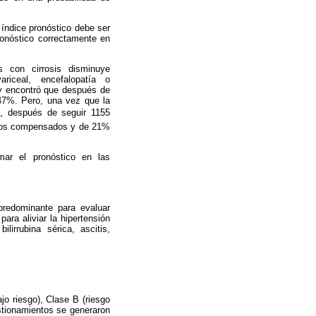
 índice pronóstico debe ser
ronóstico correctamente en
 con cirrosis disminuye
ariceal, encefalopatía o
s y encontró que después de
47%. Pero, una vez que la
), después de seguir 1155
 los compensados y de 21%
mar el pronóstico en las
predominante para evaluar
para aliviar la hipertensión
irrubina sérica, ascitis,
jo riesgo), Clase B (riesgo
stionamientos se generaron