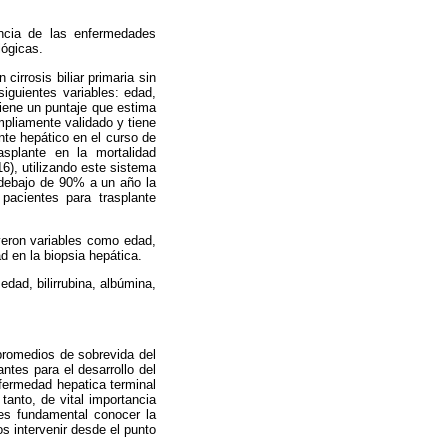
encia de las enfermedades
lógicas.
irrosis biliar primaria sin
siguientes variables: edad,
tiene un puntaje que estima
mpliamente validado y tiene
ante hepático en el curso de
asplante en la mortalidad
6), utilizando este sistema
 debajo de 90% a un año la
pacientes para trasplante
uyeron variables como edad,
d en la biopsia hepática.
edad, bilirrubina, albúmina,
 promedios de sobrevida del
tes para el desarrollo del
nfermedad hepatica terminal
tanto, de vital importancia
 es fundamental conocer la
s intervenir desde el punto