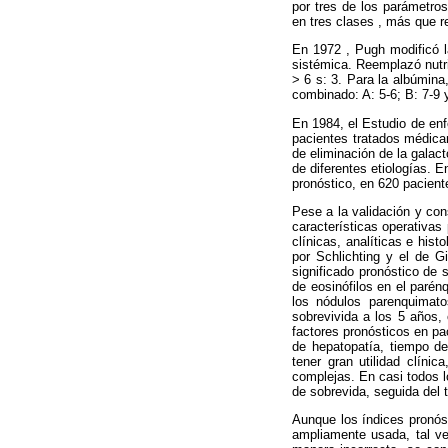
por tres de los parámetros
en tres clases , más que re
En 1972 , Pugh modificó l
sistémica. Reemplazó nutri
> 6 s: 3. Para la albúmina
combinado: A: 5-6; B: 7-9 y
En 1984, el Estudio de en
pacientes tratados médicam
de eliminación de la galac
de diferentes etiologías. 
pronóstico, en 620 pacient
Pese a la validación y co
características operativas 
clínicas, analíticas e hist
por Schlichting y el de G
significado pronóstico de 
de eosinófilos en el parén
los nódulos parenquimato
sobrevivida a los 5 años,
factores pronósticos en pa
de hepatopatía, tiempo de
tener gran utilidad clíni
complejas. En casi todos l
de sobrevida, seguida del 
Aunque los índices pronóst
ampliamente usada, tal ve