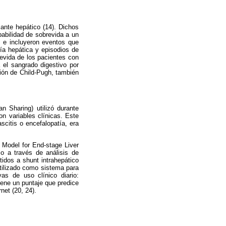
lante hepático (14). Dichos
babilidad de sobrevida a un
) e incluyeron eventos que
ía hepática y episodios de
revida de los pacientes con
 el sangrado digestivo por
ación de Child-Pugh, también
n Sharing) utilizó durante
n variables clínicas. Este
scitis o encefalopatía, era
Model for End-stage Liver
o a través de análisis de
tidos a shunt intrahepático
utilizado como sistema para
vas de uso clínico diario:
btiene un puntaje que predice
net (20, 24).