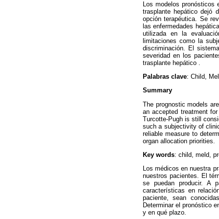
Los modelos pronósticos 
trasplante hepático dejó 
opción terapéutica. Se re
las enfermedades hepáticas
utilizada en la evaluaci
limitaciones como la subj
discriminación. El siste
severidad en los paciente
trasplante hepático .
Palabras clave
: Child, Me
Summary
The prognostic models are 
an accepted treatment for 
Turcotte-Pugh is still cons
such a subjectivity of clin
reliable measure to determ
organ allocation priorities.
Key words
: child, meld, 
Los médicos en nuestra prá
nuestros pacientes. El tér
se puedan producir. A p
características en relaci
paciente, sean conocidas
Determinar el pronóstico e
y en qué plazo.