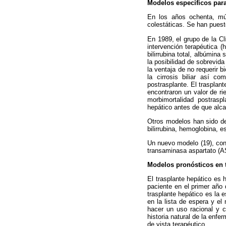
Modelos específicos par
En los años ochenta, múl
colestáticas. Se han puesto
En 1989, el grupo de la Cl
intervención terapéutica (
bilirrubina total, albúmin
la posibilidad de sobrevid
la ventaja de no requerir b
la cirrosis biliar así c
postrasplante. El trasplan
encontraron un valor de r
morbimortalidad postrasp
hepático antes de que alca
Otros modelos han sido des
bilirrubina, hemoglobina, e
Un nuevo modelo (19), con m
transaminasa aspartato (AS
Modelos pronósticos en t
El trasplante hepático es 
paciente en el primer año
trasplante hepático es la 
en la lista de espera y el
hacer un uso racional y c
historia natural de la enf
de vista terapéutico.