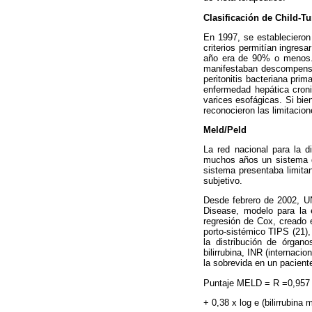
Clasificación de Child-T
En 1997, se establecieron 
criterios permitían ingres
año era de 90% o menos. E
manifestaban descompensac
peritonitis bacteriana pri
enfermedad hepática croni
varices esofágicas. Si bien
reconocieron las limitacio
Meld/Peld
La red nacional para la d
muchos años un sistema de
sistema presentaba limitan
subjetivo.
Desde febrero de 2002, U
Disease, modelo para la 
regresión de Cox, creado e
porto-sistémico TIPS (21),
la distribución de órgano
bilirrubina, INR (internacio
la sobrevida en un paciente
Puntaje MELD = R =0,957 x 
+ 0,38 x log e (bilirrubina 