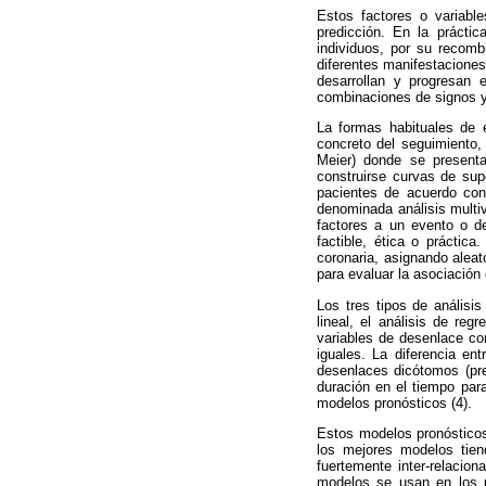
Estos factores o variabl
predicción. En la práctic
individuos, por su recomb
diferentes manifestaciones
desarrollan y progresan 
combinaciones de signos y
La formas habituales de 
concreto del seguimiento,
Meier) donde se presenta
construirse curvas de sup
pacientes de acuerdo con 
denominada análisis multiv
factores a un evento o d
factible, ética o práctic
coronaria, asignando aleat
para evaluar la asociación 
Los tres tipos de análisi
lineal, el análisis de reg
variables de desenlace con
iguales. La diferencia e
desenlaces dicótomos (pre
duración en el tiempo par
modelos pronósticos (4).
Estos modelos pronósticos
los mejores modelos tien
fuertemente inter-relacion
modelos se usan en los p