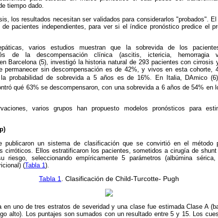
de tiempo dado.
sis, los resultados necesitan ser validados para considerarlos "probados". El
 de pacientes independientes, para ver si el índice pronóstico predice el p
páticas, varios estudios muestran que la sobrevida de los pacientes
ués de la descompensación clínica (ascitis, ictericia, hemorragia v
n Barcelona (5), investigó la historia natural de 293 pacientes con cirrosi
 de permanecer sin descompensación es de 42%, y vivos en esta cohorte, 
la probabilidad de sobrevida a 5 años es de 16%. En Italia, DAmico (6
contró qué 63% se descompensaron, con una sobrevida a 6 años de 54% en
aciones, varios grupos han propuesto modelos pronósticos para esti
p)
e publicaron un sistema de clasificación que se convirtió en el método 
 cirróticos. Ellos estratificaron los pacientes, sometidos a cirugía de shunt 
u riesgo, seleccionando empíricamente 5 parámetros (albúmina sérica, bil
icional) (
Tabla 1
).
Tabla 1
. Clasificación de Child-Turcotte- Pugh
 en uno de tres estratos de severidad y una clase fue estimada Clase A (ba
esgo alto). Los puntajes son sumados con un resultado entre 5 y 15. Los cue