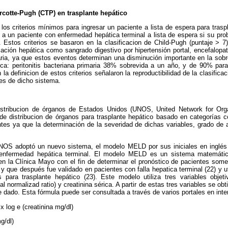
urcotte-Pugh (CTP) en trasplante hepático
los criterios mínimos para ingresar un paciente a lista de espera para trasp
ar a un paciente con enfermedad hepática terminal a lista de espera si su pro
stos criterios se basaron en la clasificacion de Child-Pugh (puntaje > 7
ión hepática como sangrado digestivo por hipertensión portal, encefalopat
maria, ya que estos eventos determinan una disminución importante en la sob
ca: peritonitis bacteriana primaria 38% sobrevida a un año, y de 90% para
 la definicion de estos criterios señalaron la reproductibilidad de la clasific
nes de dicho sistema.
istribucion de órganos de Estados Unidos (UNOS, United Network for Orga
 distribucion de órganos para trasplante hepático basado en categorías co
tes ya que la determinación de la severidad de dichas variables, grado de a
NOS adoptó un nuevo sistema, el modelo MELD por sus iniciales en inglés 
enfermedad hepática terminal. El modelo MELD es un sistema matemátic
n la Clínica Mayo con el fin de determinar el pronóstico de pacientes some
 y que después fue validado en pacientes con falla hepatica terminal (22) y 
s para trasplante hepático (23). Este modelo utiliza tres variables objeti
nal normalizad ratio) y creatinina sérica. A partir de estas tres variables se o
 dado. Esta fórmula puede ser consultada a través de varios portales en inter
log e (creatinina mg/dl)
mg/dl)