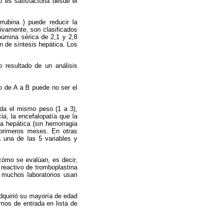
 es satisfactoria desde el
rrubina ) puede reducir la
ivamente, son clasificados
búmina sérica de 2,1 y 2,8
n de síntesis hepática. Los
 resultado de un análisis
go de A a B puede no ser el
 da el mismo peso (1 a 3),
a, la encefalopatía que la
ía hepática (sin hemorragia
 primeros meses. En otras
a una de las 5 variables y
cómo se evalúan, es decir,
 reactivo de tromboplastina
 muchos laboratorios usan
adquirió su mayoría de edad
imos de entrada en lista de