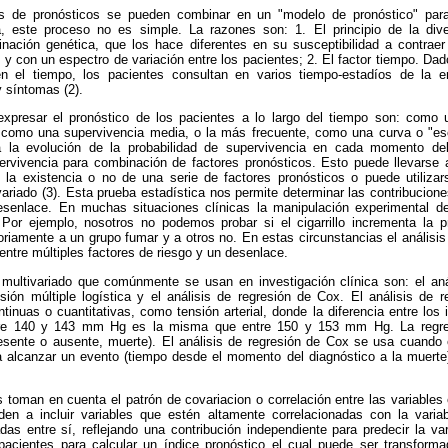
es de pronósticos se pueden combinar en un "modelo de pronóstico" par
a, este proceso no es simple. La razones son: 1. El principio de la dive
inación genética, que los hace diferentes en su susceptibilidad a contra
 y con un espectro de variación entre los pacientes; 2. El factor tiempo. D
en el tiempo, los pacientes consultan en varios tiempo-estadíos de la e
 síntomas (2).
expresar el pronóstico de los pacientes a lo largo del tiempo son: como 
 como una supervivencia media, o la más frecuente, como una curva o "esc
 la evolución de la probabilidad de supervivencia en cada momento de
ervivencia para combinación de factores pronósticos. Esto puede llevarse a
la existencia o no de una serie de factores pronósticos o puede utilizar
ariado (3). Esta prueba estadística nos permite determinar las contribucion
esenlace. En muchas situaciones clínicas la manipulación experimental d
a. Por ejemplo, nosotros no podemos probar si el cigarrillo incrementa la 
oriamente a un grupo fumar y a otros no. En estas circunstancias el análisis 
entre múltiples factores de riesgo y un desenlace.
s multivariado que comúnmente se usan en investigación clínica son: el anál
resión múltiple logística y el análisis de regresión de Cox. El análisis de 
tinuas o cuantitativas, como tensión arterial, donde la diferencia entre los 
ntre 140 y 143 mm Hg es la misma que entre 150 y 153 mm Hg. La regre
sente o ausente, muerte). El análisis de regresión de Cox se usa cuando 
a alcanzar un evento (tiempo desde el momento del diagnóstico a la muerte)
 toman en cuenta el patrón de covariacion o correlación entre las variables
den a incluir variables que estén altamente correlacionadas con la varia
adas entre sí, reflejando una contribución independiente para predecir la v
acientes para calcular un índice pronóstico el cual puede ser transforma