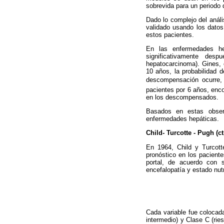
sobrevida para un periodo 
Dado lo complejo del análi
validado usando los datos
estos pacientes.
En las enfermedades he
significativamente desp
hepatocarcinoma). Gines, e
10 años, la probabilidad
descompensación ocurre, 
pacientes por 6 años, en
en los descompensados.
Basados en estas observ
enfermedades hepáticas.
Child- Turcotte - Pugh (ct
En 1964, Child y Turcott
pronóstico en los pacientes
portal, de acuerdo con s
encefalopatía y estado nutr
Cada variable fue colocada
intermedio) y Clase C (ri