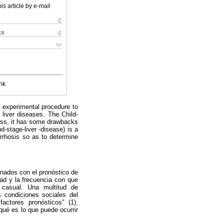
is article by e-mail
ks
nk
a experimental procedure to
 liver diseases. The Child-
eless, it has some drawbacks
d-stage-liver -disease) is a
irrhosis so as to determine
onados con el pronóstico de
dad y la frecuencia con que
 casual. Una multitud de
s condiciones sociales del
actores pronósticos" (1).
qué es lo que puede ocurrir