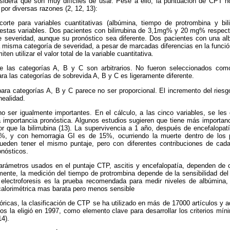
sidera que son muy difíciles de usar. Pese a ello, la puntuación de CPT no
 por diversas razones (2, 12, 13):
rte para variables cuantitativas (albúmina, tiempo de protrombina y bili
 estas variables. Dos pacientes con bilirrubina de 3,1mg% y 20 mg% respect
 severidad, aunque su pronóstico sea diferente. Dos pacientes con una al
a misma categoría de severidad, a pesar de marcadas diferencias en la funció
en utilizar el valor total de la variable cuantitativa.
e las categorías A, B y C son arbitrarios. No fueron seleccionados como
para las categorías de sobrevida A, B y C es ligeramente diferente.
ara categorías A, B y C parece no ser proporcional. El incremento del ries
nealidad.
no ser igualmente importantes. En el cálculo, a las cinco variables, se les
 importancia pronóstica. Algunos estudios sugieren que tiene más importanci
r que la bilirrubina (13). La supervivencia a 1 año, después de encefalopat
33%, y con hemorragia GI es de 15%, ocurriendo la muerte dentro de los
ueden tener el mismo puntaje, pero con diferentes contribuciones de cad
onósticos.
arámetros usados en el puntaje CTP, ascitis y encefalopatía, dependen de 
ente, la medición del tiempo de protrombina depende de la sensibilidad del
 electroforesis es la prueba recomendada para medir niveles de albúmina,
calorimétrica mas barata pero menos sensible
óricas, la clasificación de CTP se ha utilizado en más de 17000 artículos y 
s la eligió en 1997, como elemento clave para desarrollar los criterios mín
14).