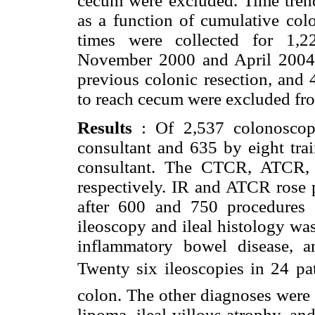
cecum were excluded. Time trend
as a function of cumulative col
times were collected for 1,2
November 2000 and April 2004. 
previous colonic resection, and 
to reach cecum were excluded fro
Results
: Of 2,537 colonoscopi
consultant and 635 by eight trai
consultant. The CTCR, ATCR,
respectively. IR and ATCR rose 
after 600 and 750 procedures r
ileoscopy and ileal histology wa
inflammatory bowel disease, 
Twenty six ileoscopies in 24 pat
colon. The other diagnoses were N
lipoma, ileal villous atrophy, a