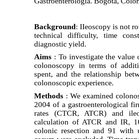
Gastroenterología. Bogotá, Colo
Background
: IIeoscopy is not r
technical difficulty, time con
diagnostic yield.
Aims
: To investigate the value o
colonoscopy in terms of additi
spent, and the relationship bet
colonoscopic experience.
Methods
: We examined colonos
2004 of a gastroenterological fi
rates (CTCR, ATCR) and ileos
calculation of ATCR and IR, 10
colonic resection and 91 with u