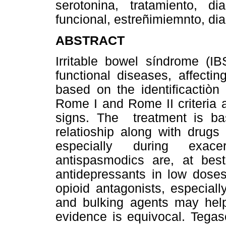
serotonina, tratamiento, dia
funcional, estreñimiemnto, dia
ABSTRACT
Irritable bowel síndrome (
functional diseases, affecti
based on the identificactiò
Rome I and Rome II criteria 
signs. The treatment is ba
relatioship along with drugs
especially during exace
antispasmodics are, at best,
antidepressants in low doses
opioid antagonists, especiall
and bulking agents may help 
evidence is equivocal. Tegas