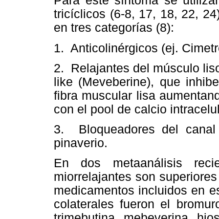
Para este síntoma se utiliza
tricíclicos (6-8, 17, 18, 22, 
en tres categorías (8):
1. Anticolinérgicos (ej. Cimet
2. Relajantes del músculo li
like (Meveberine), que inhib
fibra muscular lisa aumentand
con el pool de calcio intracelul
3. Bloqueadores del canal 
pinaverio.
En dos metaanálisis reci
miorrelajantes son superiores
medicamentos incluidos en est
colaterales fueron el bromur
trimebutina, mebeverina, hio