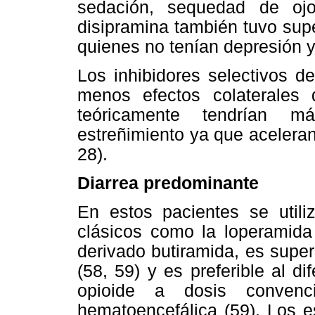
sedación, sequedad de oj
disipramina también tuvo sup
quienes no tenían depresión y 
Los inhibidores selectivos d
menos efectos colaterales q
teóricamente tendrían m
estreñimiento ya que aceleran 
28).
Diarrea predominante
En estos pacientes se utili
clásicos como la loperamida 
derivado butiramida, es super
(58, 59) y es preferible al d
opioide a dosis convenc
hematoencefálica (59). Los e