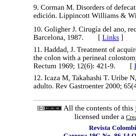
9. Corman M. Disorders of defecat
edición. Lippincott Williams & 
10. Goligher J. Cirugía del ano, re
Barcelona, 1987. [
Links
]
11. Haddad, J. Treatment of acqui
the colon with a perineal colosto
Rectum 1969; 12(6): 421-9. [
12. Icaza M, Takahashi T. Uribe N
adulto. Rev Gastroenter 2000; 6
All the contents of this
licensed under a
Cre
Revista Colombi
Carrera 19C No. 86-14 O