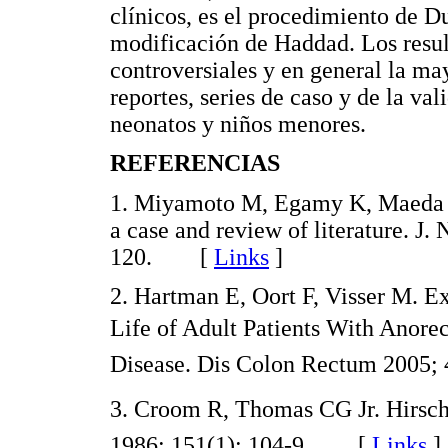
clínicos, es el procedimiento de D
modificación de Haddad. Los resul
controversiales y en general la may
reportes, series de caso y de la val
neonatos y niños menores.
REFERENCIAS
1. Miyamoto M, Egamy K, Maeda S. 
a case and review of literature. J
120. [
Links
]
2. Hartman E, Oort F, Visser M. E
Life of Adult Patients With Anorec
Disease. Dis Colon Rectum 2005
3. Croom R, Thomas CG Jr. Hirschs
1986; 151(1): 104-9. [
Links
]