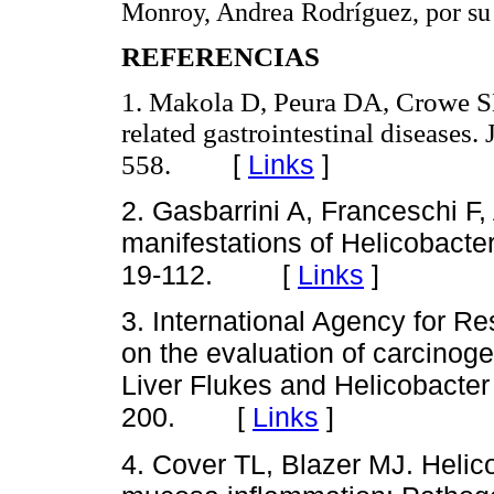
Monroy, Andrea Rodríguez, por su
REFERENCIAS
1. Makola D, Peura DA, Crowe SE.
related gastrointestinal diseases.
[
Links
]
558.
2. Gasbarrini A, Franceschi F,
manifestations of Helicobacter 
19-112. [
Links
]
3. International Agency for 
on the evaluation of carcinog
Liver Flukes and Helicobacter
200. [
Links
]
4. Cover TL, Blazer MJ. Helico