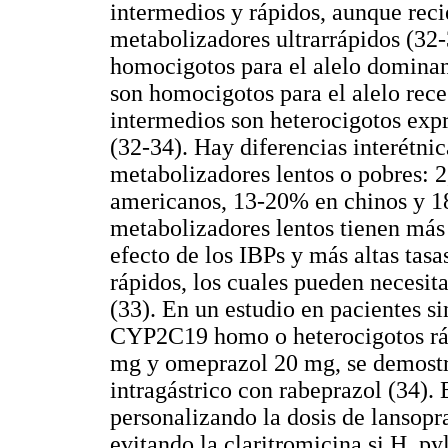
intermedios y rápidos, aunque rec
metabolizadores ultrarrápidos (32
homocigotos para el alelo dominant
son homocigotos para el alelo rece
intermedios son heterocigotos exp
(32-34). Hay diferencias interétnic
metabolizadores lentos o pobres: 2
americanos, 13-20% en chinos y 1
metabolizadores lentos tienen más
efecto de los IBPs y más altas tas
rápidos, los cuales pueden necesita
(33). En un estudio en pacientes si
CYP2C19 homo o heterocigotos ráp
mg y omeprazol 20 mg, se demost
intragástrico con rabeprazol (34). 
personalizando la dosis de lansop
evitando la claritromicina si H. py