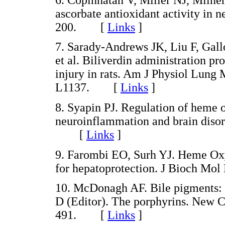
ascorbate antioxidant activity in 
200. [
Links
]
7. Sarady-Andrews JK, Liu F, Gal
et al. Biliverdin administration pr
injury in rats. Am J Physiol Lung
L1137. [
Links
]
8. Syapin PJ. Regulation of heme 
neuroinflammation and brain disor
[
Links
]
9. Farombi EO, Surh YJ. Heme Oxyg
for hepatoprotection. J Bioch M
10. McDonagh AF. Bile pigments: b
D (Editor). The porphyrins. New C
491. [
Links
]