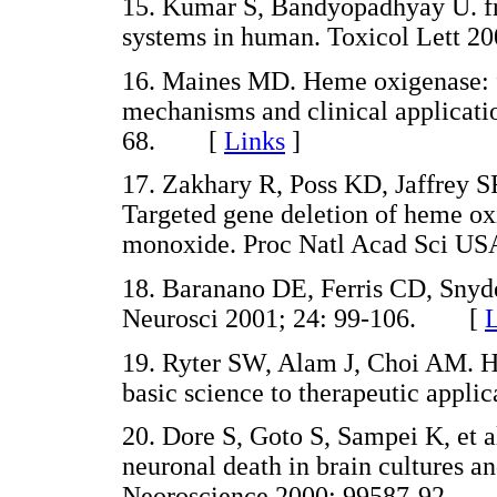
15. Kumar S, Bandyopadhyay U. fre
systems in human. Toxicol Lett
16. Maines MD. Heme oxigenase: fu
mechanisms and clinical applicati
68. [
Links
]
17. Zakhary R, Poss KD, Jaffrey 
Targeted gene deletion of heme oxi
monoxide. Proc Natl Acad Sci 
18. Baranano DE, Ferris CD, Snyd
Neurosci 2001; 24: 99-106. [
L
19. Ryter SW, Alam J, Choi AM. 
basic science to therapeutic appli
20. Dore S, Goto S, Sampei K, et a
neuronal death in brain cultures an
Neoroscience 2000; 99587-92.