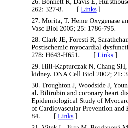
26. Bonnett R, Davis E, Hursthouse
262: 327-8. [
Links
]
27. Morita, T. Heme Oxygenase an
Vasc Biol
2005; 25: 1786-795.
28. Clark JE, Foresti R, Sarathcha
Postischemic myocardial dysfuncti
278: H643-H651. [
Links
]
29. Hill-Kapturczak N, Chang SH
kidney. DNA Cell Biol 2002; 21
30. Troughton J, Woodside J, Young
al. Bilirubin and coronary heart di
Epidemiological Study of Myocard
of Cardiovascular Prevention and R
84. [
Links
]
31. Vítek L, Jirsa M, Brodanová 