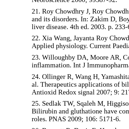
21. Roy Chowdhry J, Roy Chowdhu
and its disorders. In: Zakim D, Boy
liver disease. 4th ed. 2003. p. 
22. Xia Wang, Jayanta Roy Chowdh
Applied physiology. Current Pae
23. Willoughby DA, Moore AR, Col
inflammation. Int J Immunophar
24. Ollinger R, Wang H, Yamashit
al. Therapeutics applications of bil
Antioxid Redox signal 2007; 9:
25. Sedlak TW, Sqaleh M, Higgiso
Bilirubin and gluthatione have co
roles. PNAS 2009; 106: 5171-6