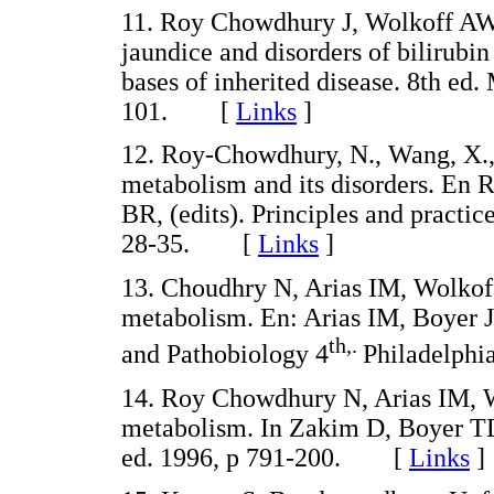
11. Roy Chowdhury J, Wolkoff AW
jaundice and disorders of bilirub
bases of inherited disease. 8th ed
101. [
Links
]
12. Roy-Chowdhury, N., Wang, X.,
metabolism and its disorders. En
BR, (edits). Principles and practic
28-35. [
Links
]
13. Choudhry N, Arias IM, Wolkof
metabolism. En: Arias IM, Boyer JL
th,.
and Pathobiology 4
Philadelph
14. Roy Chowdhury N, Arias IM, W
metabolism. In Zakim D, Boyer TD:
ed. 1996, p 791-200. [
Links
]