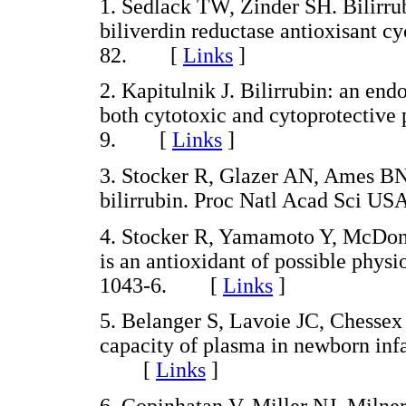
1. Sedlack TW, Zinder SH. Bilirrub
biliverdin reductase antioxisant cy
82. [
Links
]
2. Kapitulnik J. Bilirrubin: an en
both cytotoxic and cytoprotective
9. [
Links
]
3. Stocker R, Glazer AN, Ames BN
bilirrubin. Proc Natl Acad Sci 
4. Stocker R, Yamamoto Y, McDon
is an antioxidant of possible phys
1043-6. [
Links
]
5. Belanger S, Lavoie JC, Chessex P
capacity of plasma in newborn infa
[
Links
]
6. Copinhatan V, Miller NJ, Milne