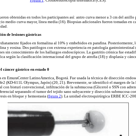
Figura 1
. Cromoendoscopia sistemática (CES).
eron obtenidas en todos los participantes así: antro curva menor a 3 cm del anillo 
ercio medio curva mayor, línea media (16). Biopsias adicionales fueron tomadas en c
idad.
ión de lesiones gástricas
iatamente fijados en formalina al 10% y embebidos en parafina. Posteriormente, l
ina y eosina. Dos patólogos con extensa experiencia en patología gastrointestina
s sin conocimiento de los hallazgos endoscópicos. La gastritis crónica fue estadif
fica según la clasificación internacional del grupo de atrofia (18) y displasia y cánc
l cáncer gástrico en estado 0
das en EmuraCenter LatinoAmerica, Bogotá. Fue usada la técnica de disección endo
ife2 (KD-611L Olympus, Japón) (20, 21). Brevemente, se identificó el margen de la
l con bisturí convencional, infiltración de la submucosa (Glicerol o SSN con adren
unferencial separando el tumor del tejido sano subyacente y disección submucosa c
resis en bloque y hemostasia (
figura 2
). La unidad electroquirúrgica ERBE ICC-200