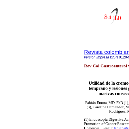
Revista colombian
versión impresa
ISSN
0120-
Rev Col Gastroenterol 
Utilidad de la cromo
temprano y lesiones
masivas consecu
Fabián Emura, MD, PhD (1),
(3), Carolina Hernández, M
Rodríguez, M
(1) Endoscopia Digestiva A
Promotion of Cancer Researc
Colombia. E-mail:
fabian@e