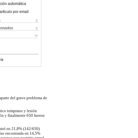
ción automática
articulo por email
s
cionados
nk
aparte del grave problema de
trico temprano y lesión
ión y finalmente 650 fueron
ontró en 21,8% (142/650)
a fue encontrada en 14,5%
jetos con gastritis antral