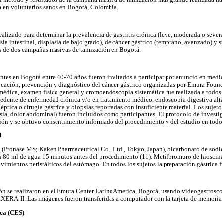
el método y resultados de la campaña masiva de tamización más grande realizada h
 en voluntarios sanos en Bogotá, Colombia.
realizado para determinar la prevalencia de gastritis crónica (leve, moderada o severa
sia intestinal, displasia de bajo grado), de cáncer gástrico (temprano, avanzado) y s
s de dos campañas masivas de tamización en Bogotá.
entes en Bogotá entre 40-70 años fueron invitados a participar por anuncio en med
ucación, prevención y diagnóstico del cáncer gástrico organizadas por Emura Fou
édica, examen físico general y cromoendoscopia sistemática fue realizada a todos l
edente de enfermedad crónica y/o en tratamiento médico, endoscopia digestiva alta
éptica o cirugía gástrica y biopsias reportadas con insuficiente material. Los sujet
epsia, dolor abdominal) fueron incluidos como participantes. El protocolo de investi
ución y se obtuvo consentimiento informado del procedimiento y del estudio en todos
l
(Pronase MS; Kaken Pharmaceutical Co., Ltd., Tokyo, Japan), bicarbonato de sodio
n 80 ml de agua 15 minutos antes del procedimiento (11). Metilbromuro de hioscina
vimientos peristálticos del estómago. En todos los sujetos la preparación gástrica 
ón se realizaron en el Emura Center LatinoAmerica, Bogotá, usando videogastrosc
XERA-II. Las imágenes fueron transferidas a computador con la tarjeta de memor
ca (CES)