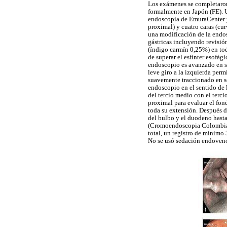
Los exámenes se completaron
formalmente en Japón (FE). U
endoscopia de EmuraCenter y a
proximal) y cuatro caras (cu
una modificación de la endos
gástricas incluyendo revisió
(índigo carmín 0,25%) en tod
de superar el esfínter esofági
endoscopio es avanzado en sen
leve giro a la izquierda perm
suavemente traccionado en se
endoscopio en el sentido de l
del tercio medio con el terci
proximal para evaluar el fon
toda su extensión. Después d
del bulbo y el duodeno hasta
(Cromoendoscopia Colombia) 
total, un registro de mínimo
No se usó sedación endoveno