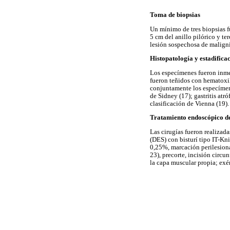
Toma de biopsias
Un mínimo de tres biopsias fu
5 cm del anillo pilórico y t
lesión sospechosa de malign
Histopatología y estadificac
Los especímenes fueron inmed
fueron teñidos con hematoxil
conjuntamente los especímene
de Sidney (17); gastritis atró
clasificación de Vienna (19).
Tratamiento endoscópico de
Las cirugías fueron realiza
(DES) con bisturí tipo IT-Kn
0,25%, marcación perilesiona
23), precorte, incisión circ
la capa muscular propia; exé