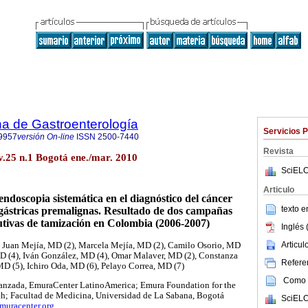
a de Gastroenterología
Servicios 
9957
versión On-line
ISSN
2500-7440
Revista
v.25 n.1 Bogotá ene./mar. 2010
SciELO
Articulo
endoscopia sistemática en el diagnóstico del cáncer
texto 
 gástricas premalignas. Resultado de dos campañas
tivas de tamización en Colombia (2006-2007)
Inglés 
Articu
 Juan Mejía, MD (2), Marcela Mejía, MD (2), Camilo Osorio, MD
D (4), Iván González, MD (4), Omar Malaver, MD (2), Constanza
Referen
D (5), Ichiro Oda, MD (6), Pelayo Correa, MD (7)
Como c
vanzada, EmuraCenter LatinoAmerica; Emura Foundation for the
h; Facultad de Medicina, Universidad de La Sabana, Bogotá
SciELO
muracenter.org