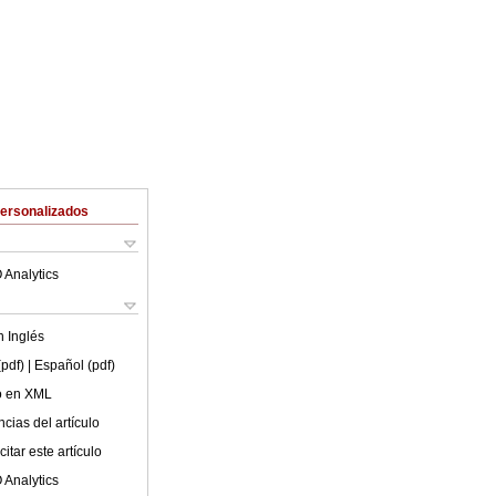
Personalizados
 Analytics
en
Inglés
(pdf)
| Español (pdf)
lo en XML
cias del artículo
itar este artículo
 Analytics