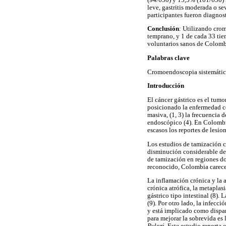
leve, gastritis moderada o s
participantes fueron diagnos
Conclusión
: Utilizando cro
temprano, y 1 de cada 33 tie
voluntarios sanos de Colombi
Palabras clave
Cromoendoscopia sistemática,
Introducción
El cáncer gástrico es el tum
posicionado la enfermedad co
masiva, (1, 3) la frecuencia
endoscópico (4). En Colombi
escasos los reportes de lesi
Los estudios de tamización 
disminución considerable de 
de tamización en regiones do
reconocido, Colombia carece 
La inflamación crónica y la at
crónica atrófica, la metaplas
gástrico tipo intestinal (8).
(9). Por otro lado, la infecci
y está implicado como dispar
para mejorar la sobrevida es