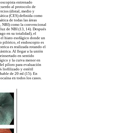
doscopista entrenado
acuerdo al protocolo de
rcios (distal, medio y
emática (CES) definida como
tica de todas las áreas
ge, NBI) como la convencional
 luz de NBI (13, 14). Después
ago en su totalidad), el
a el hiato esofágico donde un
o pilórico, el endoscopio es
trica es realizada rotando el
strica. Al llegar a la unión
reinsertado en sentido
fágico y la curva menor en
del píloro para evaluación
liofilizado y estéril
hable de 20 ml (15). En
docaína en todos los casos.