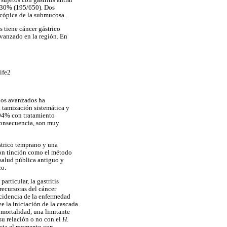
en 30% (195/650). Dos
scópica de la submucosa.
 tiene cáncer gástrico
avanzado en la región. En
ife2
ados avanzados ha
 tamización sistemática y
 94% con tratamiento
consecuencia, son muy
strico temprano y una
con tinción como el método
 salud pública antiguo y
co.
articular, la gastritis
recursoras del cáncer
incidencia de la enfermedad
e la iniciación de la cascada
mortalidad, una limitante
su relación o no con el
H.