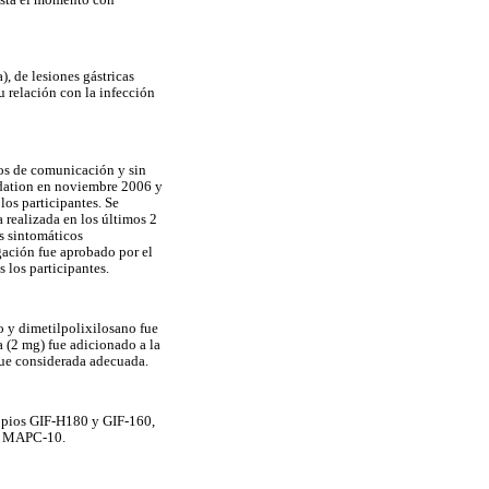
asta el momento con
), de lesiones gástricas
u relación con la infección
ios de comunicación y sin
ndation en noviembre 2006 y
os participantes. Se
 realizada en los últimos 2
os sintomáticos
gación fue aprobado por el
 los participantes.
 y dimetilpolixilosano fue
 (2 mg) fue adicionado a la
fue considerada adecuada.
opios GIF-H180 y GIF-160,
ia MAPC-10.