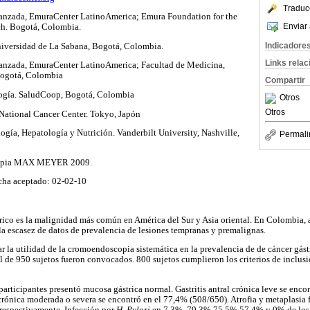
Traduc
vanzada, EmuraCenter LatinoAmerica; Emura Foundation for the
Enviar 
ch. Bogotá, Colombia.
Indicadore
niversidad de La Sabana, Bogotá, Colombia.
Links rela
vanzada, EmuraCenter LatinoAmerica; Facultad de Medicina,
Bogotá, Colombia
Compartir
logía. SaludCoop, Bogotá, Colombia
Otros
Otros
 National Cancer Center. Tokyo, Japón
logía, Hepatología y Nutrición. Vanderbilt University, Nashville,
Permali
copia MAX MEYER 2009.
cha aceptado: 02-02-10
trico es la malignidad más común en América del Sur y Asia oriental. En Colombia, 
 la escasez de datos de prevalencia de lesiones tempranas y premalignas.
ar la utilidad de la cromoendoscopia sistemática en la prevalencia de de cáncer gás
al de 950 sujetos fueron convocados. 800 sujetos cumplieron los criterios de inclus
participantes presentó mucosa gástrica normal. Gastritis antral crónica leve se enc
l crónica moderada o severa se encontró en el 77,4% (508/650). Atrofia y metaplasi
respectivamente. Infección por
H. Pylori
en 7,3%, 79,3% 75,5% 57,4% y 0% de los su