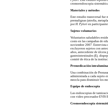
Pylori.
Este estudio reporta 
cromoendoscopia sistemática
Materiales y métodos
Este estudio transversal fue 
premalignas (atrofia, metapla
por
H. Pylori
en participante
Sujetos voluntarios
Voluntarios saludables resid
costo en las campañas de ed
noviembre 2007. Entrevista m
excluyeron sujetos con antec
años, antecedente de úlcera p
gastrointestinales (Ej. disp
comité de ética de la instit
Premedicación intralumina
Una combinación de Pronasa 
administrada a cada sujeto e
mezcla para disminuir los mo
Equipo de endoscopia
Las endoscopias de tamizaci
con video procesador EVIS E
Cromoendoscopia sistemáti