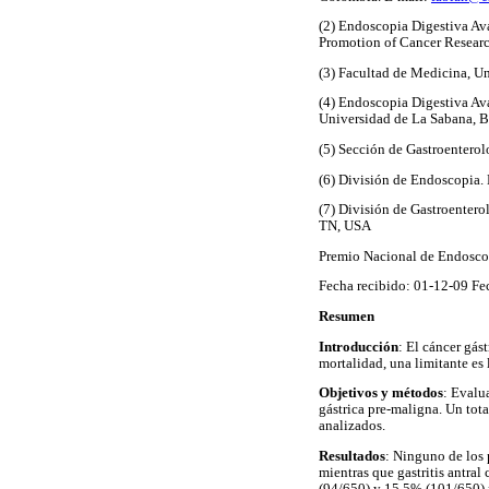
(2) Endoscopia Digestiva A
Promotion of Cancer Resear
(3) Facultad de Medicina, U
(4) Endoscopia Digestiva A
Universidad de La Sabana, 
(5) Sección de Gastroentero
(6) División de Endoscopia.
(7) División de Gastroentero
TN, USA
Premio Nacional de Endos
Fecha recibido: 01-12-09 Fe
Resumen
Introducción
: El cáncer gás
mortalidad, una limitante es
Objetivos y métodos
: Evalu
gástrica pre-maligna. Un tot
analizados.
Resultados
: Ninguno de los 
mientras que gastritis antra
(94/650) y 15,5% (101/650) 