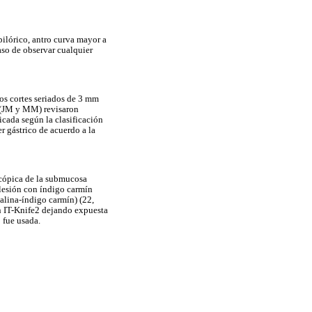
pilórico, antro curva mayor a
aso de observar cualquier
os cortes seriados de 3 mm
l (JM y MM) revisaron
icada según la clasificación
er gástrico de acuerdo a la
scópica de la submucosa
 lesión con índigo carmín
alina-índigo carmín) (22,
on IT-Knife2 dejando expuesta
 fue usada.