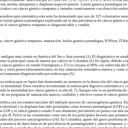
evera, atrofia, metaplasia y displasia respectivamente. Lesión gástrica premaligna 
ticados con cáncer gástrico temprano y tratados curativamente con disección endo
moendoscopia sistemática esta serie ha demostrado que uno de 325 voluntarios sanos
ne lesión gástrica premaligna explicando así la alta prevalencia de cáncer gástrico 
a el cáncer gástrico temprano es diagnosticable y curable.
 cáncer gástrico temprano, tamización, lesión gastrica premaligna, H Pilory, IT-Kn
or maligno más común en América del Sur y Asia oriental (1). El diagnóstico en est
mo la principal causa de muerte por cáncer en Colombia (2). En Japón, debido a la
 de cáncer gástrico en estado 0 (temprano o T1) es cercana al 60% con sobrevida del
a, y otros países latinoamericanos, no hay tamización sistemática masiva y como 
ones tempranas diagnosticadas por endoscopia (5).
con endoscopia en Japón han demostrado un aumento en la detección del cáncer gá
la mortalidad. Estos estudios recomiendan la endoscopia digestiva sistemática y 
nde la mortalidad por cáncer gástrico es alta (6, 7). Aunque este es un problema de
de un programa de tamización masiva, confiable y efectivo contra el cáncer gástri
rófica son los estados iniciales del múltiple proceso de carcinogénesis gástrica. En p
ia intestinal y la displasia han sido postuladas como lesiones premalignas (LGP) y p
 Las LGP y el cáncer gástrico estado 0 son altamente prevalentes en países con alta 
ón por
H. Pylori
se ha considerado como uno de los principales factores que promuev
ador del proceso carcinogenético (10). En Colombia, aparte del grave problema de 
 la ausencia de datos básicos de prevalencia de premalignidad y cáncer temprano, y 