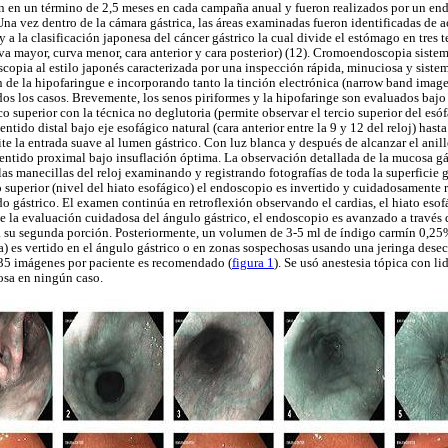
 en un término de 2,5 meses en cada campaña anual y fueron realizados por un en
na vez dentro de la cámara gástrica, las áreas examinadas fueron identificadas de 
 la clasificación japonesa del cáncer gástrico la cual divide el estómago en tres te
rva mayor, curva menor, cara anterior y cara posterior) (12). Cromoendoscopia sist
copia al estilo japonés caracterizada por una inspección rápida, minuciosa y sistemá
n de la hipofaringue e incorporando tanto la tinción electrónica (narrow band ima
os los casos. Brevemente, los senos piriformes y la hipofaringe son evaluados bajo
co superior con la técnica no deglutoria (permite observar el tercio superior del esóf
tido distal bajo eje esofágico natural (cara anterior entre la 9 y 12 del reloj) hast
ite la entrada suave al lumen gástrico. Con luz blanca y después de alcanzar el anill
ntido proximal bajo insuflación óptima. La observación detallada de la mucosa gás
as manecillas del reloj examinando y registrando fotografías de toda la superficie gá
o superior (nivel del hiato esofágico) el endoscopio es invertido y cuidadosamente 
do gástrico. El examen continúa en retroflexión observando el cardias, el hiato eso
e la evaluación cuidadosa del ángulo gástrico, el endoscopio es avanzado a través 
 su segunda porción. Posteriormente, un volumen de 3-5 ml de índigo carmín 0,25% 
es vertido en el ángulo gástrico o en zonas sospechosas usando una jeringa desec
 35 imágenes por paciente es recomendado (
figura 1
). Se usó anestesia tópica con li
sa en ningún caso.