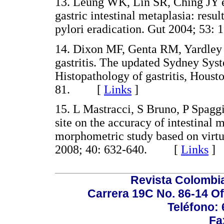
13. Leung WK, Lin SR, Ching JY et
gastric intestinal metaplasia: resu
pylori eradication. Gut 2004; 5
14. Dixon MF, Genta RM, Yardley J
gastritis. The updated Sydney Sys
Histopathology of gastritis, Houst
81. [
Links
]
15. L Mastracci, S Bruno, P Spaggi
site on the accuracy of intestinal 
morphometric study based on virtu
2008; 40: 632-640. [
Links
]
Revista Colombi
Carrera 19C No. 86-14 Of
Teléfono:
Fa