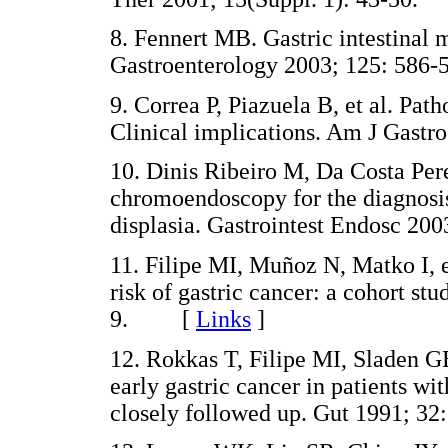
8. Fennert MB. Gastric intestinal
Gastroenterology 2003; 125: 5
9. Correa P, Piazuela B, et al. Pat
Clinical implications. Am J Gas
10. Dinis Ribeiro M, Da Costa Pere
chromoendoscopy for the diagnosis 
displasia. Gastrointest Endosc 
11. Filipe MI, Muñoz N, Matko I, et
risk of gastric cancer: a cohort st
9. [
Links
]
12. Rokkas T, Filipe MI, Sladen GE
early gastric cancer in patients wi
closely followed up. Gut 1991;