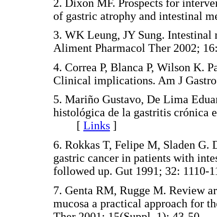
2. Dixon MF. Prospects for interven
of gastric atrophy and intestina
3. WK Leung, JY Sung. Intestinal m
Aliment Pharmacol Ther 2002; 
4. Correa P, Blanca P, Wilson K. P
Clinical implications. Am J Gas
5. Mariño Gustavo, De Lima Eduar
histológica de la gastritis crónic
[
Links
]
6. Rokkas T, Felipe M, Sladen G. D
gastric cancer in patients with inte
followed up. Gut 1991; 32: 11
7. Genta RM, Rugge M. Review artic
mucosa a practical approach for t
Ther 2001; 15(Suppl. 1): 43-5