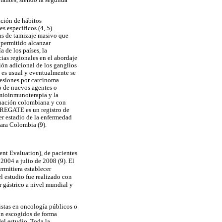
ación de hábitos
s específicos (4, 5).
as de tamizaje masivo que
 permitido alcanzar
 de los países, la
ias regionales en el abordaje
ción adicional de los ganglios
o es usual y eventualmente se
 lesiones por carcinoma
so de nuevos agentes o
mioinmunoterapia y la
ituación colombiana y con
. REGATE es un registro de
er estadio de la enfermedad
para Colombia (9).
ent Evaluation), de pacientes
2004 a julio de 2008 (9). El
rmitiera establecer
el estudio fue realizado con
r gástrico a nivel mundial y
istas en oncología públicos o
ron escogidos de forma
el estudio. Toda la