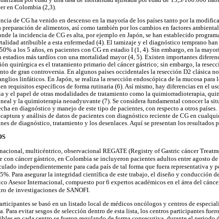
er en Colombia (2,3).
encia de CG ha venido en descenso en la mayoría de los países tanto por la modific
a preparación de alimentos, así como también por los cambios en factores ambientale
nde la incidencia de CG es alta, por ejemplo en Japón, se han establecido program
talidad atribuible a esta enfermedad (4). El tamizaje y el diagnóstico temprano han
50% a los 5 años, en pacientes con CG en estadio I (1, 4). Sin embargo, en la mayoría
 estadios más tardíos con una mortalidad mayor (4, 5). Existen importantes diferenc
ión quirúrgica es el tratamiento primario del cáncer gástrico; sin embargo, la resec
unto de gran controversia. En algunos países occidentales la resección D2 clásica n
anglios linfáticos. En Japón, se realiza la resección endoscópica de la mucosa para
n requisitos específicos de forma rutinaria (6). Así mismo, hay diferencias en el u
 y el papel de otras modalidades de tratamiento como la quimiorradioterapia, qui
oneal y la quimioterapia neoadyuvante (7). Se considera fundamental conocer la s
recha en diagnóstico y manejo de este tipo de pacientes, con respecto a otros países
captura y análisis de datos de pacientes con diagnóstico reciente de CG en cualqui
nes de diagnóstico, tratamiento y los desenlaces. Aquí se presentan los resultados 
OS
rnacional, multicéntrico, observacional REGATE (Registry of Gastric cáncer Treatm
 con cáncer gástrico, en Colombia se incluyeron pacientes adultos entre agosto de 
culado independientemente para cada país de tal forma que fuera representativa y pe
5%. Para asegurar la integridad científica de este trabajo, el diseño y conducción d
ico Asesor Internacional, compuesto por 6 expertos académicos en el área del cánce
tro de investigaciones de SANOFI.
participantes se basó en un listado local de médicos oncólogos y centros de especial
 Para evitar sesgos de selección dentro de esta lista, los centros participantes fue
gibles en cada centro se fueron regulando de forma consecutiva, durante el periodo d