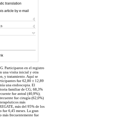
ic translation
is article by e-mail
ks
nk
. Participaron en el registro
 una visita inicial y otra
ón, y tratamiento. Aquí se
ticipantes fue 62,80 ± 12,89
nía una endoscopia. El
storia familiar de CG; 68,3%
ecuente fue antral (40,9%);
recuente fue cirugía (62,0%)
oterapéuticos más
ro REGATE, más del 95% de los
o fue 6,45 meses. La gran
do más frecuentemente fue