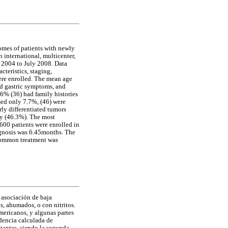
comes of patients with newly
international, multicenter,
 2004 to July 2008. Data
cteristics, staging,
ere enrolled. The mean age
ed gastric symptoms, and
6% (36) had family histories
ssed only 7.7%, (46) were
rly differentiated tumors
py (46.3%). The most
600 patients were enrolled in
gnosis was 6.45months. The
 common treatment was
 asociación de baja
, ahumados, o con nitritos.
americanos, y algunas partes
dencia calculada de
tantes, siendo la segunda