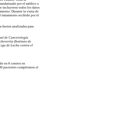
standarizado por el médico o
se incluyeron todos los datos
miento. Durante la visita de
l tratamiento recibido por el
ta fueron analizadas para
onal de Cancerología
cheverr
í
a (Instituto de
Liga de Lucha contra el
do en 6 centros en
600 pacientes completaron el