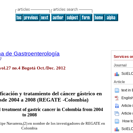
a de Gastroenterología
Services 
7
Journal
vol.27 no.4 Bogotá Oct./Dec. 2012
SciELO
Article
text in
ficación y tratamiento del cáncer gástrico en
English
sde 2004 a 2008 (REGATE -Colombia)
Article
d treatment of gastric cancer in Colombia from 2004
Article
to 2008
How to 
elipe Navarrera,(2) en nombre de los investigadores de REGATE en
Colombia
SciELO