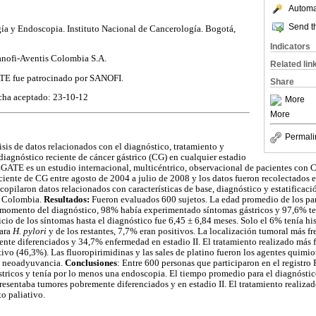
Automat
Send th
ía y Endoscopia. Instituto Nacional de Cancerología. Bogotá,
Indicators
anofi-Aventis Colombia S.A.
Related lin
E fue patrocinado por SANOFI.
Share
cha aceptado: 23-10-12
More
More
Permali
isis de datos relacionados con el diagnóstico, tratamiento y
diagnóstico reciente de cáncer gástrico (CG) en cualquier estadio
GATE es un estudio internacional, multicéntrico, observacional de pacientes con CG
iente de CG entre agosto de 2004 a julio de 2008 y los datos fueron recolectados en
ecopilaron datos relacionados con características de base, diagnóstico y estatificaci
ra Colombia.
Resultados:
Fueron evaluados 600 sujetos. La edad promedio de los par
momento del diagnóstico, 98% había experimentado síntomas gástricos y 97,6% te
cio de los síntomas hasta el diagnóstico fue 6,45 ± 6,84 meses. Solo el 6% tenía hi
para
H. pylori
y de los restantes, 7,7% eran positivos. La localización tumoral más fr
te diferenciados y 34,7% enfermedad en estadio II. El tratamiento realizado más f
tivo (46,3%). Las fluoropirimidinas y las sales de platino fueron los agentes quimi
n neoadyuvancia.
Conclusiones
: Entre 600 personas que participaron en el regist
stricos y tenía por lo menos una endoscopia. El tiempo promedio para el diagnóstic
esentaba tumores pobremente diferenciados y en estadio II. El tratamiento realiza
o paliativo.