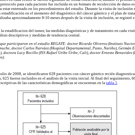
 protocolo para cada paciente fue incluida en un formato de recolección de datos e
 estar entrenado en los procedimientos del estudio. Durante la visita de inclusión 
 estadificación en el momento del diagnóstico del cáncer gástrico y el plan de trata
alizaba aproximadamente 8-10 meses después de la visita de inclusión, se registró e
la estadificacion del tumor, las medidas diagnósticas y de tratamiento en cada visi
lisis descriptivos y medidas de tendencia central.
que participaron en el estudio REGATE: doctor Ricardo Oliveros (Instituto Naci
nuche, doctor Carlos Narváez (Hospital Departamental, Pasto, Nariño), Germán E
, doctora Lucy Rocillo (ISS Rafael Uribe Uribe, Cali), doctor Ernesto Benavides (
a).
ulio de 2008, se identificaron 628 pacientes con cáncer gástrico recién diagnostica
 625 fueron incluidos en el análisis de la visita inicial. Al final del seguimiento, 
descriptivas de las características demográficas se encuentran en la
tabla 1
.