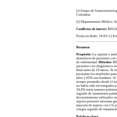
(1) Grupo de Gastroenterolog
Colombia
(2) Departamento Médico. S
Conflictos de interés:
REGAT
Fecha recibido: 18-05-12 Fe
Resumen
Propósito:
La captura y anál
desenlaces de pacientes con 
de enfermedad.
Métodos:
RE
pacientes con diagnóstico rec
final antes de 10 meses. Se r
presentan los resultados pa
años y 65% son hombres. Al 
tiempo promedio desde el ini
no había sido investigados 
34,4% tenía tumores pobremen
seguido de tratamiento palia
frecuentemente utilizados e
sujetos presentó síntomas gá
mayoría de sujetos con CG pr
cirugía seguido de tratamient
Palabras clave
: