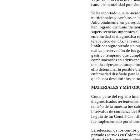
causa de mortalidad por cánc
Se ha reportado que la incid
nutricionales y cambios en l
Adicionalmente, en países do
han logrado disminuir la mor
supervivencias superiores al 
enfermedad se diagnostica en
terapéutico del CG; la resecc
linfáticos sigue siendo un p
realiza preservación de los g
gástrico temprano que cumple
combinaciones en adyuvancia
terapia adyuvante intraperit
ello determinar la posible b
enfermedad diseñado para la 
que busca descubrir los patro
MATERIALES Y MÉTOD
Como parte del registro inte
diagnosticados recientemente
tamaño de la muestra fue cal
intervalos de confianza del 9
la guía de un Comité Científ
fue implementado por el cen
La selección de los centros 
privados activos en Colombia.
aleatoria y los pacientes ele