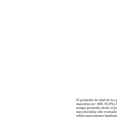
El promedio de edad de los pa
masculino (n= 408; 65,0%). L
tiempo promedio desde el pr
mayoría había sido evaluado 
refirió antecedentes familia