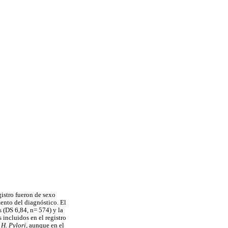
gistro fueron de sexo
ento del diagnóstico. El
(DS 6,84, n= 574) y la
incluidos en el registro
r
H. Pylori,
aunque en el