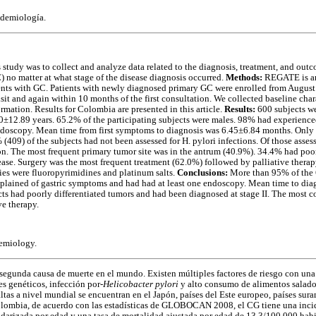
pidemiología.
 study was to collect and analyze data related to the diagnosis, treatment, and out
) no matter at what stage of the disease diagnosis occurred.
Methods:
REGATE is an 
ients with GC. Patients with newly diagnosed primary GC were enrolled from August
isit and again within 10 months of the first consultation. We collected baseline chara
rmation. Results for Colombia are presented in this article.
Results:
600 subjects w
0±12.89 years. 65.2% of the participating subjects were males. 98% had experienc
doscopy. Mean time from first symptoms to diagnosis was 6.45±6.84 months. Only 
 (409) of the subjects had not been assessed for H. pylori infections. Of those asse
tion. The most frequent primary tumor site was in the antrum (40.9%). 34.4% had poo
ease. Surgery was the most frequent treatment (62.0%) followed by palliative thera
s were fluoropyrimidines and platinum salts.
Conclusions:
More than 95% of the 
ined of gastric symptoms and had had at least one endoscopy. Mean time to dia
ects had poorly differentiated tumors and had been diagnosed at stage II. The most
ve therapy.
demiology.
a segunda causa de muerte en el mundo. Existen múltiples factores de riesgo con una
es genéticos, infección por-
Helicobacter pylori
y alto consumo de alimentos salados
ltas a nivel mundial se encuentran en el Japón, países del Este europeo, países sur
olombia, de acuerdo con las estadísticas de GLOBOCAN 2008, el CG tiene una inci
ndarizada por edad y una tasa de mortalidad ajustada por edad de 13,3/100.000 habi