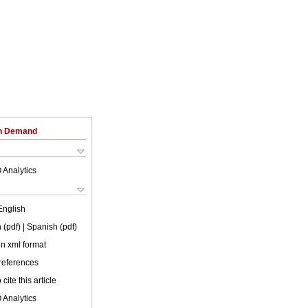
on Demand
 Analytics
English
 (pdf)
| Spanish (pdf)
 in xml format
 references
cite this article
 Analytics