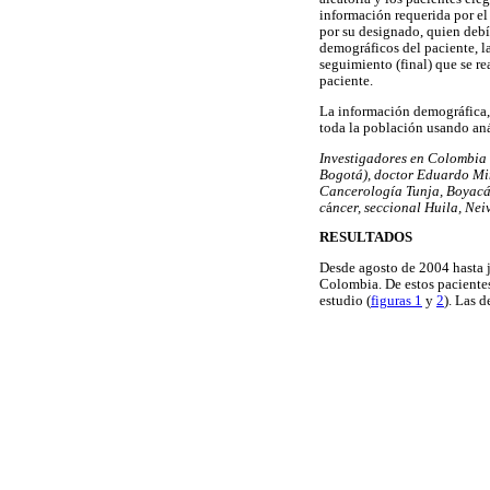
información requerida por el
por su designado, quien debía
demográficos del paciente, la
seguimiento (final) que se re
paciente.
La información demográfica, 
toda la población usando aná
Investigadores en Colombia 
Bogotá), doctor Eduardo Mi
Cancerología Tunja, Boyacá)
c
á
ncer, seccional Huila, Neiv
RESULTADOS
Desde agosto de 2004 hasta j
Colombia. De estos pacientes,
estudio (
figuras 1
y
2
). Las 