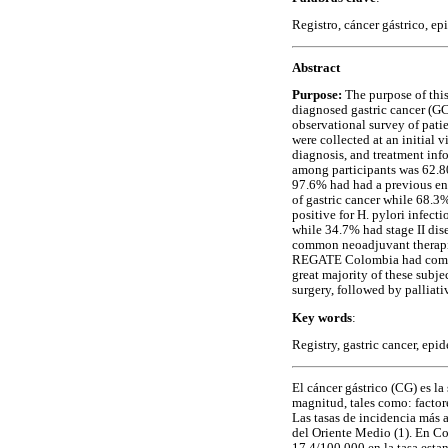
Registro, cáncer gástrico, e
Abstract
Purpose:
The purpose of this
diagnosed gastric cancer (GC
observational survey of pat
were collected at an initial v
diagnosis, and treatment info
among participants was 62.8
97.6% had had a previous en
of gastric cancer while 68.3%
positive for H. pylori infec
while 34.7% had stage II dis
common neoadjuvant therapie
REGATE Colombia had compla
great majority of these subj
surgery, followed by palliati
Key words
:
Registry, gastric cancer, epi
El cáncer gástrico (CG) es l
magnitud, tales como: factor
Las tasas de incidencia más a
del Oriente Medio (1). En C
17,4/100.000 en la tasa esta