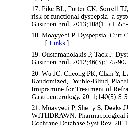
17. Pike BL, Porter CK, Sorrell TJ
risk of functional dyspepsia: a sy
Gastroenterol. 2013;108(10):15
18. Moayyedi P. Dyspepsia. Curr O
[
Links
]
19. Oustamanolakis P, Tack J. Dysp
Gastroenterol. 2012;46(3):175
20. Wu JC, Cheong PK, Chan Y, Lai
Randomized, Double-Blind, Placeb
Imipramine for Treatment of Refra
Gastroenterology. 2011;140(5)
21. Moayyedi P, Shelly S, Deeks J
WITHDRAWN: Pharmacological inte
Cochrane Database Syst Rev. 2