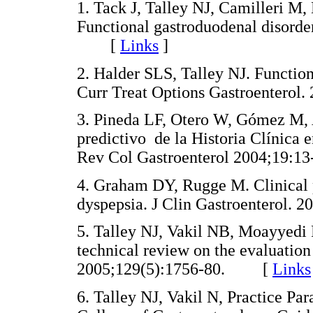
1. Tack J, Talley NJ, Camilleri M,
Functional gastroduodenal disorde
[
Links
]
2. Halder SLS, Talley NJ. Functi
Curr Treat Options Gastroenter
3. Pineda LF, Otero W, Gómez M, 
predictivo de la Historia Clínica 
Rev Col Gastroenterol 2004;19
4. Graham DY, Rugge M. Clinical p
dyspepsia. J Clin Gastroenterol
5. Talley NJ, Vakil NB, Moayyedi 
technical review on the evaluation
2005;129(5):1756-80. [
Links
6. Talley NJ, Vakil N, Practice P