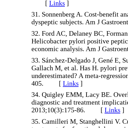
[
Links
]
31. Sonnenberg A. Cost-benefit anal
dyspeptic subjects. Am J Gastro
32. Ford AC, Delaney BC, Forman 
Helicobacter pylori positive pepti
economic analysis. Am J Gastro
33. Sánchez-Delgado J, Gené E, Suá
Gallach M, et al. Has H. pylori pr
underestimated? A meta-regression
405. [
Links
]
34. Quigley EMM, Lacy BE. Overl
diagnostic and treatment implicat
2013;10(3):175-86. [
Links
]
35. Camilleri M, Stanghellini V. 