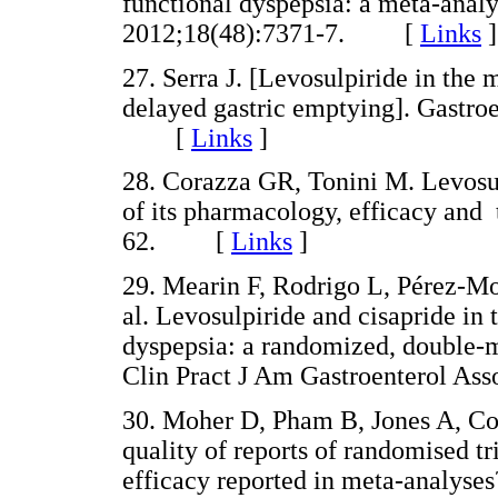
functional dyspepsia: a meta-anal
2012;18(48):7371-7. [
Links
]
27. Serra J. [Levosulpiride in the
delayed gastric emptying]. Gastro
[
Links
]
28. Corazza GR, Tonini M. Levosul
of its pharmacology, efficacy and 
62. [
Links
]
29. Mearin F, Rodrigo L, Pérez-Mot
al. Levosulpiride and cisapride in 
dyspepsia: a randomized, double-m
Clin Pract J Am Gastroenterol A
30. Moher D, Pham B, Jones A, Co
quality of reports of randomised tri
efficacy reported in meta-analyse