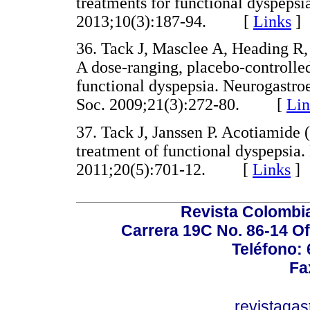
treatments for functional dyspepsi
2013;10(3):187-94. [
Links
]
36. Tack J, Masclee A, Heading R, 
A dose-ranging, placebo-controlled,
functional dyspepsia. Neurogastroe
Soc. 2009;21(3):272-80. [
Lin
37. Tack J, Janssen P. Acotiamide
treatment of functional dyspepsia.
2011;20(5):701-12. [
Links
]
Revista Colombi
Carrera 19C No. 86-14 Of
Teléfono:
Fa
revistaga