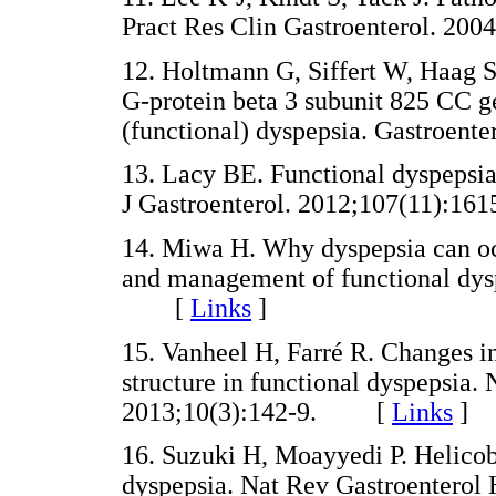
Pract Res Clin Gastroenterol. 
12. Holtmann G, Siffert W, Haag S
G-protein beta 3 subunit 825 CC g
(functional) dyspepsia. Gastroe
13. Lacy BE. Functional dyspepsia
J Gastroenterol. 2012;107(11):
14. Miwa H. Why dyspepsia can oc
and management of functional dysp
[
Links
]
15. Vanheel H, Farré R. Changes in 
structure in functional dyspepsia.
2013;10(3):142-9. [
Links
]
16. Suzuki H, Moayyedi P. Helicoba
dyspepsia. Nat Rev Gastroentero