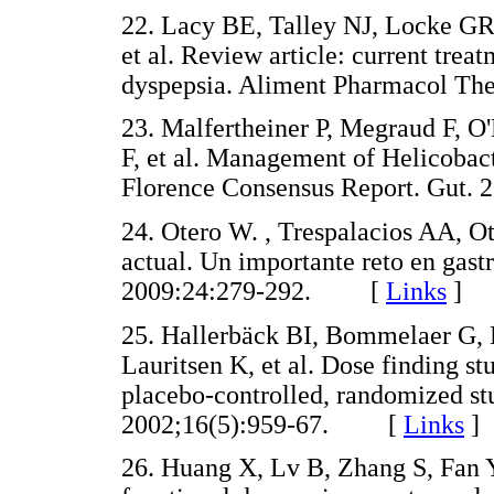
22. Lacy BE, Talley NJ, Locke GR
et al. Review article: current tre
dyspepsia. Aliment Pharmacol T
23. Malfertheiner P, Megraud F, 
F, et al. Management of Helicobact
Florence Consensus Report. Gut
24. Otero W. , Trespalacios AA, Ot
actual. Un importante reto en gast
2009:24:279-292. [
Links
]
25. Hallerbäck BI, Bommelaer G,
Lauritsen K, et al. Dose finding st
placebo-controlled, randomized st
2002;16(5):959-67. [
Links
]
26. Huang X, Lv B, Zhang S, Fan Y