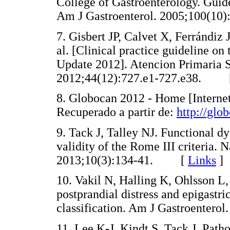
College of Gastroenterology. Guid
Am J Gastroenterol. 2005;100(
7. Gisbert JP, Calvet X, Ferrándiz
al. [Clinical practice guideline o
Update 2012]. Atencion Primaria
2012;44(12):727.e1-727.e38. 
8. Globocan 2012 - Home [Internet
Recuperado a partir de:
http://glo
9. Tack J, Talley NJ. Functional d
validity of the Rome III criteria. 
2013;10(3):134-41. [
Links
]
10. Vakil N, Halling K, Ohlsson 
postprandial distress and epigastr
classification. Am J Gastroente
11. Lee K-J, Kindt S, Tack J. Path