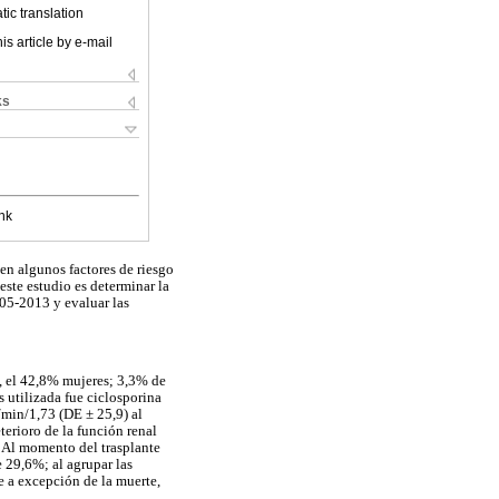
ic translation
is article by e-mail
ks
nk
en algunos factores de riesgo
este estudio es determinar la
05-2013 y evaluar las
), el 42,8% mujeres; 3,3% de
s utilizada fue ciclosporina
/min/1,73 (DE ± 25,9) al
erioro de la función renal
 Al momento del trasplante
 29,6%; al agrupar las
e a excepción de la muerte,