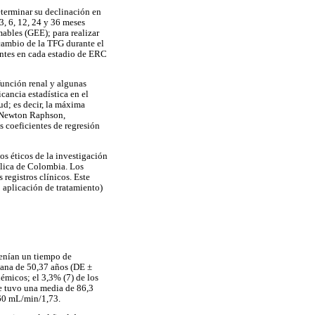
eterminar su declinación en
3, 6, 12, 24 y 36 meses
ables (GEE); para realizar
cambio de la TFG durante el
entes en cada estadio de ERC
sfunción renal y algunas
icancia estadística en el
ud; es decir, la máxima
e Newton Raphson,
s coeficientes de regresión
os éticos de la investigación
blica de Colombia. Los
registros clínicos. Este
o aplicación de tratamiento)
tenían un tiempo de
ana de 50,37 años (DE ±
émicos; el 3,3% (7) de los
te tuvo una media de 86,3
 60 mL/min/1,73.