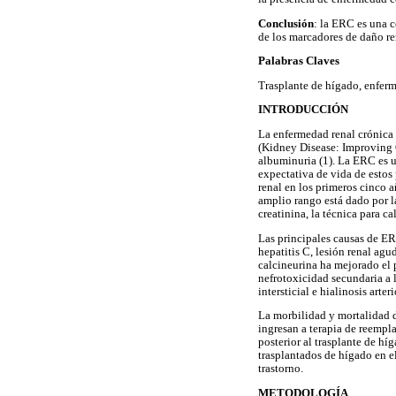
Conclusión
: la ERC es una c
de los marcadores de daño re
Palabras Claves
Trasplante de hígado, enferme
INTRODUCCIÓN
La enfermedad renal crónica 
(Kidney Disease: Improving G
albuminuria (1). La ERC es u
expectativa de vida de estos
renal en los primeros cinco a
amplio rango está dado por l
creatinina, la técnica para c
Las principales causas de ERC
hepatitis C, lesión renal agu
calcineurina ha mejorado el 
nefrotoxicidad secundaria a l
intersticial e hialinosis arte
La morbilidad y mortalidad d
ingresan a terapia de reempl
posterior al trasplante de hí
trasplantados de hígado en e
trastorno.
METODOLOGÍA