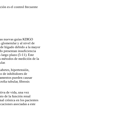
ión es el control frecuente
. Las nuevas guías KDIGO
 glomerular y al nivel de
 de hígado debido a la mayor
do presentan insuficiencia
 largo plazo (5-11). Este
os métodos de medición de la
lar.
iabetes, hipertensión,
do de inhibidores de
icamentos pueden causar
ofia tubular, fibrosis
tiva de vida, una vez
to de la función renal
nal crónica en los pacientes
caciones asociadas a este