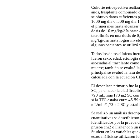
Cohorte retrospectiva realiz
años, trasplante combinado d
se obtuvo datos suficientes 
1000 mg día 0, 500 mg día 1 
el primer mes hasta alcanzar
dosis de 10 mg/kg/día hasta
tacrolimús en una dosis de 0
mg/kg/día hasta lograr nivel
algunos pacientes se utilizó
Todos los datos clínicos fue
fueron sexo, edad, etiología
asociadas al trasplante como 
muerte; también se evaluó la
principal se evaluó la tasa 
calculada con la ecuación C
El desenlace primario fue l
SC; para hacer la clasificaci
>90 mL/min/173 m2 SC con ma
si la TFG estaba entre 45-5
mL/min/1,73 m2 SC y estadi
Se realizó un análisis descri
cuantitativas se describiero
identificados por la prueba d
prueba chi2 o Fisher con un n
Student en las variables qu
estos análisis se utilizaron 