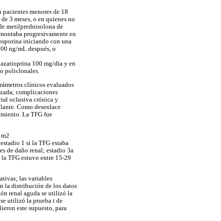
n pacientes menores de 18
 de 3 meses, o en quienes no
 de metilprednisolona de
desmontaba progresivamente en
losporina iniciando con una
 800 ng/mL después, o
 azatioprina 100 mg/día y en
o policlonales.
arámetros clínicos evaluados
lizada; complicaciones
rial oclusiva crónica y
splante. Como desenlace
uimiento. La TFG fue
3 m2
 estadio 1 si la TFG estaba
 de daño renal; estadio 3a
 la TFG estuvo entre 15-29
ativas; las variables
 la distribución de los datos
ión renal aguda se utilizó la
se utilizó la prueba t de
ieron este supuesto, para