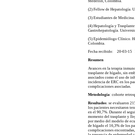
Medellín, Colombia.
(2) Fellow de Hepatología. 
(3) Estudiantes de Medicina
(4) Hepatología y Trasplant
Gastrohepatología. Universi
(5) Epidemiólogo Clínico. H
Colombia.
Fecha recibido: 20-03-15 
Resumen
Avances en la terapia inmuno
trasplante de hígado, sin em
asociados como el uso de inhi
incidencia de ERC en los pac
complicaciones asociadas.
Metodología
: cohorte retros
Resultados
: se evaluaron 21
los pacientes necesitaron ter
en el 90,7%. Durante el segu
momento del trasplante y lle
por medio del modelo de ecu
de hígado el 16,3% de los pa
complicaciones encontradas, 
la presencia de enfermedad c