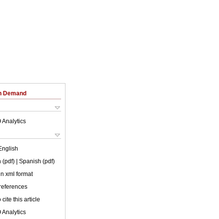
on Demand
 Analytics
English
 (pdf)
| Spanish (pdf)
 in xml format
 references
cite this article
 Analytics