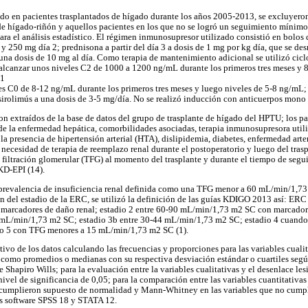
ado en pacientes trasplantados de hígado durante los años 2005-2013, se excluyero
e hígado-riñón y aquellos pacientes en los que no se logró un seguimiento mínimo
para el análisis estadístico. El régimen inmunosupresor utilizado consistió en bolos
y 250 mg día 2; prednisona a partir del día 3 a dosis de 1 mg por kg día, que se 
 una dosis de 10 mg al día. Como terapia de mantenimiento adicional se utilizó cic
 alcanzar unos niveles C2 de 1000 a 1200 ng/mL durante los primeros tres meses y
,1
es C0 de 8-12 ng/mL durante los primeros tres meses y luego niveles de 5-8 ng/mL;
 sirolimús a una dosis de 3-5 mg/día. No se realizó inducción con anticuerpos mono 
ron extraídos de la base de datos del grupo de trasplante de hígado del HPTU; los p
 de la enfermedad hepática, comorbilidades asociadas, terapia inmunosupresora uti
la presencia de hipertensión arterial (HTA), dislipidemia, diabetes, enfermedad arte
 necesidad de terapia de reemplazo renal durante el postoperatorio y luego del tra
de filtración glomerular (TFG) al momento del trasplante y durante el tiempo de seg
KD-EPI (14).
a prevalencia de insuficiencia renal definida como una TFG menor a 60 mL/min/1,7
ón del estadio de la ERC, se utilizó la definición de las guías KDIGO 2013 así: ERC
rcadores de daño renal; estadio 2 entre 60-90 mL/min/1,73 m2 SC con marcadores
9 mL/min/1,73 m2 SC; estadio 3b entre 30-44 mL/min/1,73 m2 SC; estadio 4 cuando
o 5 con TFG menores a 15 mL/min/1,73 m2 SC (1).
ptivo de los datos calculando las frecuencias y proporciones para las variables cualit
n como promedios o medianas con su respectiva desviación estándar o cuartiles según
e Shapiro Wills; para la evaluación entre la variables cualitativas y el desenlace les
ivel de significancia de 0,05; para la comparación entre las variables cuantitativas 
e cumplieron supuesto de normalidad y Mann-Whitney en las variables que no cumpl
los software SPSS 18 y STATA 12.