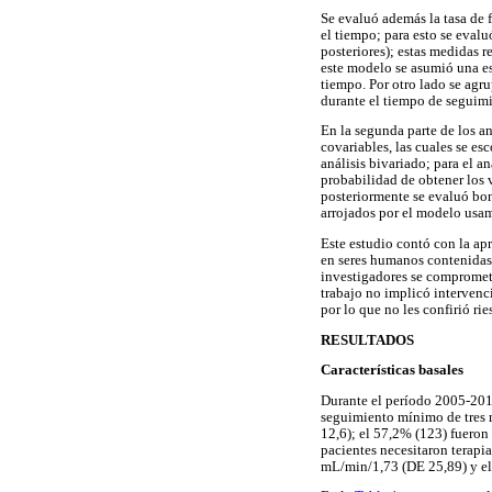
Se evaluó además la tasa de 
el tiempo; para esto se eval
posteriores); estas medidas 
este modelo se asumió una es
tiempo. Por otro lado se agr
durante el tiempo de seguim
En la segunda parte de los an
covariables, las cuales se esc
análisis bivariado; para el a
probabilidad de obtener los 
posteriormente se evaluó bon
arrojados por el modelo usam
Este estudio contó con la ap
en seres humanos contenidas
investigadores se comprometi
trabajo no implicó intervenci
por lo que no les confirió rie
RESULTADOS
Características basales
Durante el período 2005-2013
seguimiento mínimo de tres 
12,6); el 57,2% (123) fueron
pacientes necesitaron terapi
mL/min/1,73 (DE 25,89) y el