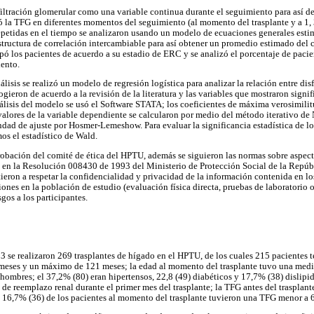
filtración glomerular como una variable continua durante el seguimiento para así d
uó la TFG en diferentes momentos del seguimiento (al momento del trasplante y a 1, 
repetidas en el tiempo se analizaron usando un modelo de ecuaciones generales estim
tructura de correlación intercambiable para así obtener un promedio estimado del 
upó los pacientes de acuerdo a su estadio de ERC y se analizó el porcentaje de paci
iento.
álisis se realizó un modelo de regresión logística para analizar la relación entre di
ogieron de acuerdo a la revisión de la literatura y las variables que mostraron signif
nálisis del modelo se usó el Software STATA; los coeficientes de máxima verosimilit
valores de la variable dependiente se calcularon por medio del método iterativo d
dad de ajuste por Hosmer-Lemeshow. Para evaluar la significancia estadística de lo
os el estadístico de Wald.
robación del comité de ética del HPTU, además se siguieron las normas sobre aspect
 en la Resolución 008430 de 1993 del Ministerio de Protección Social de la Repú
eron a respetar la confidencialidad y privacidad de la información contenida en los 
ones en la población de estudio (evaluación física directa, pruebas de laboratorio 
sgos a los participantes.
 se realizaron 269 trasplantes de hígado en el HPTU, de los cuales 215 pacientes 
meses y un máximo de 121 meses; la edad al momento del trasplante tuvo una medi
 hombres; el 37,2% (80) eran hipertensos, 22,8 (49) diabéticos y 17,7% (38) dislipid
a de reemplazo renal durante el primer mes del trasplante; la TFG antes del trasplan
 16,7% (36) de los pacientes al momento del trasplante tuvieron una TFG menor a