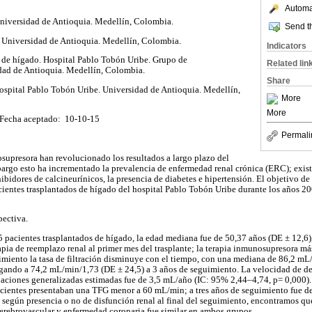
Automat
Universidad de Antioquia. Medellín, Colombia.
Send th
. Universidad de Antioquia. Medellín, Colombia.
Indicators
e de hígado. Hospital Pablo Tobón Uribe. Grupo de
Related lin
dad de Antioquia. Medellín, Colombia.
Share
ospital Pablo Tobón Uribe. Universidad de Antioquia. Medellín,
More
More
Fecha aceptado: 10-10-15
Permali
supresora han revolucionado los resultados a largo plazo del
bargo esto ha incrementado la prevalencia de enfermedad renal crónica (ERC); exist
bidores de calcineurínicos, la presencia de diabetes e hipertensión. El objetivo de 
ientes trasplantados de hígado del hospital Pablo Tobón Uribe durante los años 20
pectiva.
5 pacientes trasplantados de hígado, la edad mediana fue de 50,37 años (DE ± 12,6
apia de reemplazo renal al primer mes del trasplante; la terapia inmunosupresora má
imiento la tasa de filtración disminuye con el tiempo, con una mediana de 86,2 mL
gando a 74,2 mL/min/1,73 (DE ± 24,5) a 3 años de seguimiento. La velocidad de det
aciones generalizadas estimadas fue de 3,5 mL/año (IC: 95% 2,44–4,74, p= 0,000).
cientes presentaban una TFG menor a 60 mL/min; a tres años de seguimiento fue de
según presencia o no de disfunción renal al final del seguimiento, encontramos qu
erebrovascular y enfermedad coronaria fue similar en ambos grupos.