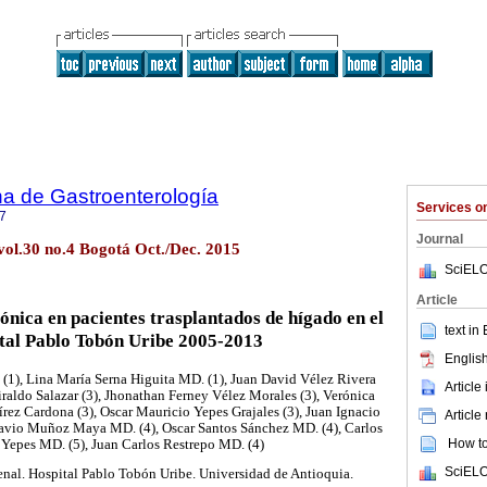
a de Gastroenterología
Services 
7
Journal
vol.30 no.4 Bogotá Oct./Dec. 2015
SciELO
Article
nica en pacientes trasplantados de hígado en el
text in
tal Pablo Tobón Uribe 2005-2013
English
(1), Lina María Serna Higuita MD. (1), Juan David Vélez Rivera
Article
aldo Salazar (3), Jhonathan Ferney Vélez Morales (3), Verónica
írez Cardona (3), Oscar Mauricio Yepes Grajales (3), Juan Ignacio
Article
avio Muñoz Maya MD. (4), Oscar Santos Sánchez MD. (4), Carlos
How to 
 Yepes MD. (5), Juan Carlos Restrepo MD. (4)
SciELO
renal. Hospital Pablo Tobón Uribe. Universidad de Antioquia.