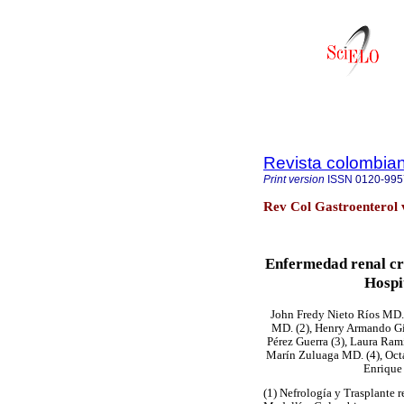
Revista colombian
Print version
ISSN
0120-995
Rev Col Gastroenterol 
Enfermedad renal cró
Hospi
John Fredy Nieto Ríos MD. 
MD. (2), Henry Armando Gir
Pérez Guerra (3), Laura Ram
Marín Zuluaga MD. (4), Oct
Enrique
(1) Nefrología y Trasplante 