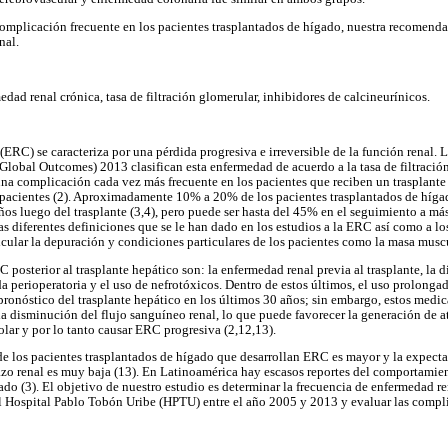
omplicación frecuente en los pacientes trasplantados de hígado, nuestra recomendac
nal.
dad renal crónica, tasa de filtración glomerular, inhibidores de calcineurínicos.
(ERC) se caracteriza por una pérdida progresiva e irreversible de la función renal
lobal Outcomes) 2013 clasifican esta enfermedad de acuerdo a la tasa de filtración
na complicación cada vez más frecuente en los pacientes que reciben un trasplante
 pacientes (2). Aproximadamente 10% a 20% de los pacientes trasplantados de híga
ños luego del trasplante (3,4), pero puede ser hasta del 45% en el seguimiento a más
as diferentes definiciones que se le han dado en los estudios a la ERC así como a l
alcular la depuración y condiciones particulares de los pacientes como la masa muscu
 posterior al trasplante hepático son: la enfermedad renal previa al trasplante, la d
da perioperatoria y el uso de nefrotóxicos. Dentro de estos últimos, el uso prolonga
pronóstico del trasplante hepático en los últimos 30 años; sin embargo, estos med
a disminución del flujo sanguíneo renal, lo que puede favorecer la generación de atr
riolar y por lo tanto causar ERC progresiva (2,12,13).
e los pacientes trasplantados de hígado que desarrollan ERC es mayor y la expecta
azo renal es muy baja (13). En Latinoamérica hay escasos reportes del comportamien
gado (3). El objetivo de nuestro estudio es determinar la frecuencia de enfermedad re
l Hospital Pablo Tobón Uribe (HPTU) entre el año 2005 y 2013 y evaluar las compli