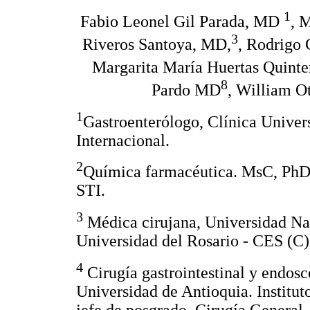
1
Fabio Leonel Gil Parada, MD
, 
3
Riveros Santoya, MD,
, Rodrigo
Margarita María Huertas Quint
8
Pardo MD
, William 
1
Gastroenterólogo, Clínica Univer
Internacional.
2
Química farmacéutica. MsC, PhD 
STI.
3
Médica cirujana, Universidad Na
Universidad del Rosario - CES (C)
4
Cirugía gastrointestinal y endosc
Universidad de Antioquia. Institut
jefe de posgrado. Cirugía General