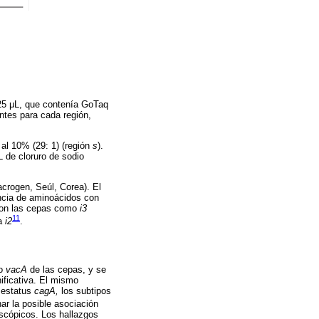
25 μL, que contenía GoTaq
tes para cada región,
a al 10% (29: 1) (región
s
).
 de cloruro de sodio
acrogen, Seúl, Corea). El
ncia de aminoácidos con
ron las cepas como
i3
11
ia
i2
.
po
vacA
de las cepas, y se
nificativa. El mismo
l estatus
cagA,
los subtipos
nar la posible asociación
oscópicos. Los hallazgos