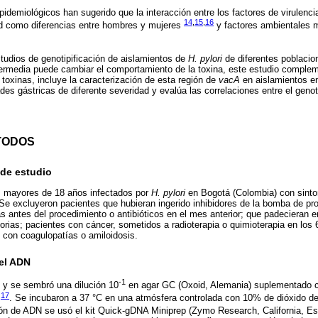
idemiológicos han sugerido que la interacción entre los factores de virulenc
14
,
15
,
16
ed como diferencias entre hombres y mujeres
y factores ambientales m
tudios de genotipificación de aislamientos de
H. pylori
de diferentes poblaci
termedia puede cambiar el comportamiento de la toxina, este estudio complem
 toxinas, incluye la caracterización de esta región de
vacA
en aislamientos e
s gástricas de diferente severidad y evalúa las correlaciones entre el genoti
TODOS
 de estudio
s mayores de 18 años infectados por
H. pylori
en Bogotá (Colombia) con sinto
Se excluyeron pacientes que hubieran ingerido inhibidores de la bomba de pro
as antes del procedimiento o antibióticos en el mes anterior; que padecieran
torias; pacientes con cáncer, sometidos a radioterapia o quimioterapia en los
 con coagulopatías o amiloidosis.
del ADN
-1
 y se sembró una dilución 10
en agar GC (Oxoid, Alemania) suplementado co
17
)
. Se incubaron a 37 °C en una atmósfera controlada con 10% de dióxido d
ión de ADN se usó el kit Quick-gDNA Miniprep (Zymo Research, California, E