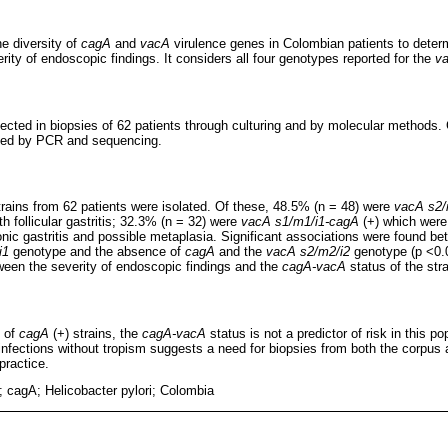
he diversity of
cagA
and
vacA
virulence genes in Colombian patients to deter
ity of endoscopic findings. It considers all four genotypes reported for the
v
tected in biopsies of 62 patients through culturing and by molecular methods
ned by PCR and sequencing.
rains from 62 patients were isolated. Of these, 48.5% (n = 48) were
vacA s2/
th follicular gastritis; 32.3% (n = 32) were
vacA s1/m1/i1-cagA
(+) which were 
chronic gastritis and possible metaplasia. Significant associations were found b
i1
genotype and the absence of
cagA
and the
vacA s2/m2/i2
genotype (p <0.0
een the severity of endoscopic findings and the
cagA-vacA
status of the stra
e of
cagA
(+) strains, the
cagA-vacA
status is not a predictor of risk in this p
nfections without tropism suggests a need for biopsies from both the corpus 
practice.
 cagA; Helicobacter pylori; Colombia