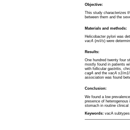
Objective:
This study characterizes t
between them and the sever
Materials and methods:
Helicobacter pylori was de
vacA
(
m/i/s
) were determi
Results:
One hundred twenty four st
mostly found in patients wi
with follicular gastritis, 
cagA
and the
vacA s1
/
m1/
association was found betw
Conclusion:
We found a low prevalenc
presence of heterogenous i
stomach in routine clinical 
Keywords:
vacA subtypes;