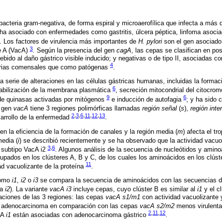
acteria gram-negativa, de forma espiral y microaerofílica que infecta a más 
e ha asociado con enfermedades como gastritis, úlcera péptica, linfoma aso
. Los factores de virulencia más importantes de
H. pylori
son el gen asociado 
3
te A (VacA)
. Según la presencia del gen
cagA
, las cepas se clasifican en pos
bido al daño gástrico visible inducido; y negativas o de tipo II, asociadas co
4
rias comensales que como patógenas
.
 serie de alteraciones en las células gástricas humanas, incluidas la forma
6
abilización de la membrana plasmática
, secreción mitocondrial del citocro
9
6
 de quinasas activadas por mitógenos
e inducción de autofagia
; y ha sido 
l gen
vacA
tiene 3 regiones polimórficas llamadas
región señal
(
s
),
región int
2
,
3
,
6
,
11
,
12
,
13
sarrollo de la enfermedad
.
en la eficiencia de la formación de canales y la región media (
m
) afecta el tr
media (
i
) se describió recientemente y se ha observado que la actividad vacuo
3
,
6
l subtipo VacA i2
. Algunos análisis de la secuencia de nucleótidos y amin
upados en los clústeres A, B y C, de los cuales los aminoácidos en los clúst
11
ad vacuolizante de la proteína
.
como
i1
,
i2
o
i3
se compara la secuencia de aminoácidos con las secuencias de
ra
i2
). La variante
vacA i3
incluye cepas, cuyo clúster B es similar al
i1
y el c
aciones de las 3 regiones: las cepas
vacA s1/m1
con actividad vacuolizante
a y adenocarcinoma en comparación con las cepas
vacA s2/m2
menos virulent
2
,
11
,
12
cA
i1
están asociadas con adenocarcinoma gástrico
.