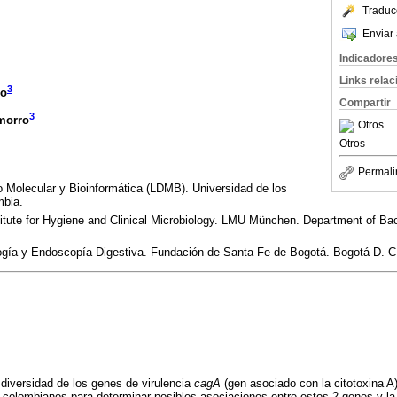
Traduc
Enviar 
Indicadore
Links rela
3
no
Compartir
3
morro
Otros
Otros
Permali
o Molecular y Bioinformática (LDMB). Universidad de los
mbia.
itute for Hygiene and Clinical Microbiology. LMU München. Department of Bac
logía y Endoscopía Digestiva. Fundación de Santa Fe de Bogotá. Bogotá D. C
 diversidad de los genes de virulencia
cagA
(gen asociado con la citotoxina A
 colombianos para determinar posibles asociaciones entre estos 2 genes y la