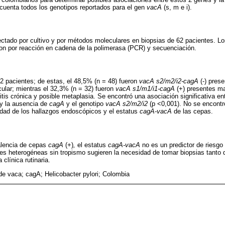
cuenta todos los genotipos reportados para el gen
vacA
(s, m e i).
ctado por cultivo y por métodos moleculares en biopsias de 62 pacientes. L
ron por reacción en cadena de la polimerasa (PCR) y secuenciación.
2 pacientes; de estas, el 48,5% (n = 48) fueron
vacA s2/m2/i2-cagA
(-) pres
icular; mientras el 32,3% (n = 32) fueron
vacA s1/m1/i1-cagA
(+) presentes m
stritis crónica y posible metaplasia. Se encontró una asociación significativa e
y la ausencia de
cagA
y el genotipo
vacA s2/m2/i2
(p <0,001). No se encontr
eridad de los hallazgos endoscópicos y el estatus
cagA-vacA
de las cepas.
alencia de cepas
cagA
(+)
,
el estatus
cagA-vacA
no es un predictor de riesgo
nes heterogéneas sin tropismo sugieren la necesidad de tomar biopsias tanto 
clínica rutinaria.
de vaca; cagA; Helicobacter pylori; Colombia