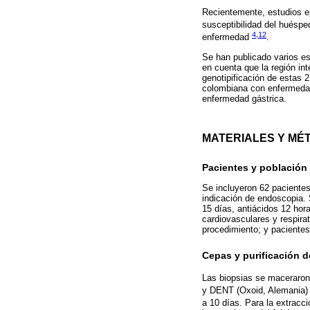
Recientemente, estudios ep
susceptibilidad del huésp
4
,
12
enfermedad
.
Se han publicado varios es
en cuenta que la región in
genotipificación de estas 2
colombiana con enfermedade
enfermedad gástrica.
MATERIALES Y MÉ
Pacientes y población
Se incluyeron 62 paciente
indicación de endoscopia. 
15 días, antiácidos 12 hor
cardiovasculares y respira
procedimiento; y pacientes
Cepas y purificación 
Las biopsias se maceraron
y DENT (Oxoid, Alemania
a 10 días. Para la extracc