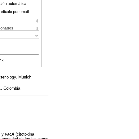
ción automática
articulo por email
s
cionados
nk
teriology. Múnich,
., Colombia
) y
vacA
(citotoxina
 severidad de los hallazgos