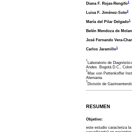
1
Diana F. Rojas-Rengifo
2
Luisa F. Jiménez-Soto
1
María del Pilar Delgado
Belén Mendoza de Mola
José Fernando Vera-Cha
1
Carlos Jaramillo
1
Laboratorio de Diagnóstic
Andes. Bogotá D.C., Colo
2
Max von Pettenkoffer Inst
Alemania.
3
División de Gastroentero
RESUMEN
Objetivo:
este estudio caracteriza la
vacuolizante) en pacientes