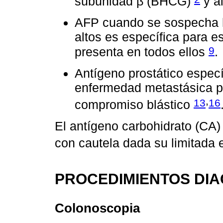
subunidad β (BHCG)
y al
AFP cuando se sospecha
altos es específica para e
9
presenta en todos ellos
.
Antígeno prostático espec
enfermedad metastásica 
,
13
16
compromiso blástico
El antígeno carbohidrato (CA)
con cautela dada su limitada 
PROCEDIMIENTOS DI
Colonoscopia