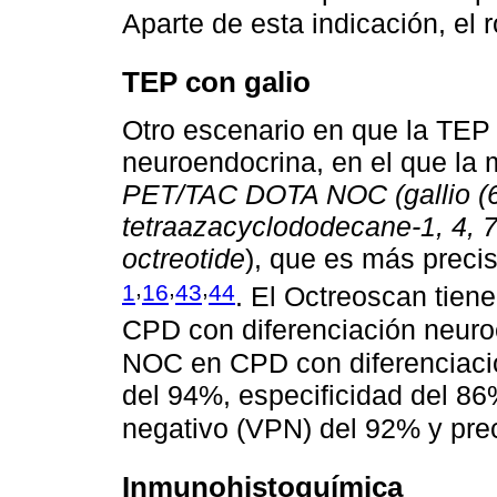
Aparte de esta indicación, el 
TEP con galio
Otro escenario en que la TEP e
neuroendocrina, en el que la 
PET/TAC DOTA NOC (gallio (68
tetraazacyclododecane-1, 4, 7,
octreotide
), que es más preci
,
,
,
1
16
43
44
. El Octreoscan tien
CPD con diferenciación neur
NOC en CPD con diferenciació
del 94%, especificidad del 86
negativo (VPN) del 92% y pre
Inmunohistoquímica