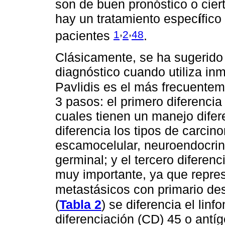
son de buen pronóstico o cier
hay un tratamiento espec
í
fico
,
,
1
2
48
pacientes
.
Clásicamente, se ha sugerido 
diagnóstico cuando utiliza in
Pavlidis es el más frecuentem
3 pasos: el primero diferenci
cuales tienen un manejo difer
diferencia los tipos de carc
escamocelular, neuroendocrino,
germinal; y el tercero diferen
muy importante, ya que repre
metastásicos con primario d
(
Tabla 2
) se diferencia el li
diferenciación (CD) 45 o antí