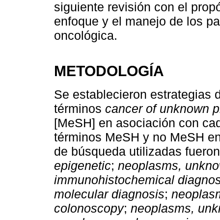
siguiente revisión con el propó
enfoque y el manejo de los pa
oncológica.
METODOLOGÍA
Se establecieron estrategias
términos
cancer of unknown p
[MeSH] en asociación con cada
términos MeSH y no MeSH en e
de búsqueda utilizadas fuero
epigenetic
;
neoplasms, unkno
immunohistochemical diagnos
molecular diagnosis
;
neoplas
colonoscopy
;
neoplasms, unk