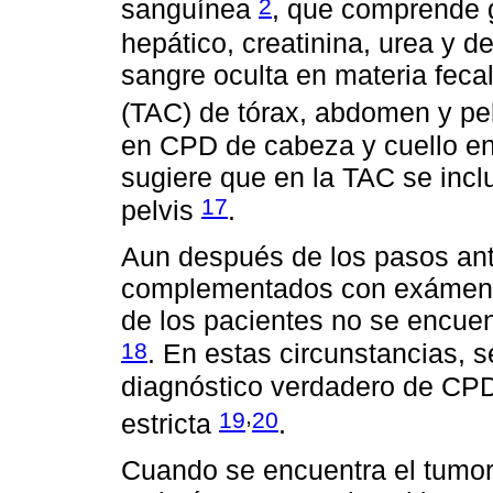
2
sanguínea
, que comprende gl
hepático, creatinina, urea y 
sangre oculta en materia feca
(TAC) de tórax, abdomen y pe
en CPD de cabeza y cuello en 
sugiere que en la TAC se incl
17
pelvis
.
Aun después de los pasos ant
complementados con exámene
de los pacientes no se encuen
18
. En estas circunstancias, s
diagnóstico verdadero de CPD,
,
19
20
estricta
.
Cuando se encuentra el tumor