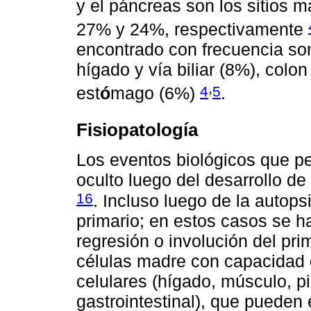
y el páncreas son los sitios 
27% y 24%, respectivamente
encontrado con frecuencia son
hígado y vía biliar (8%), colo
,
4
5
est
ó
mago (6%)
.
Fisiopatología
Los eventos biológicos que p
oculto luego del desarrollo d
16
. Incluso luego de la autops
primario; en estos casos se h
regresión o involución del pri
células madre con capacidad d
celulares (hígado, músculo, pie
gastrointestinal), que pueden e