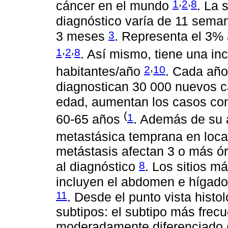
,
,
1
2
8
cáncer en el mundo
. La 
diagnóstico varía de 11 sem
3
3 meses
. Representa el 3%
,
,
1
2
8
. Así mismo, tiene una in
,
2
10
habitantes/año
. Cada año
diagnostican 30 000 nuevos 
edad, aumentan los casos co
(
1
60-65 años
. Además de su 
metastásica temprana en loca
metástasis afectan 3 o más ór
8
al diagnóstico
. Los sitios m
incluyen el abdomen e hígado,
11
. Desde el punto vista histo
subtipos: el subtipo más frec
moderadamente diferenciado 