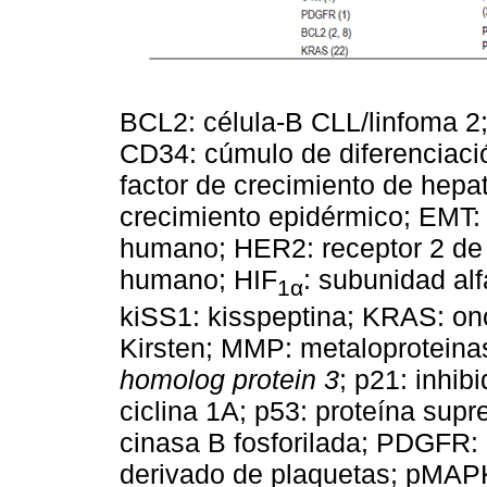
BCL2: célula-B CLL/linfoma 2; 
CD34: cúmulo de diferenciació
factor de crecimiento de hepa
crecimiento epidérmico; EMT: 
humano; HER2: receptor 2 de 
humano; HIF
: subunidad alf
1α
kiSS1: kisspeptina; KRAS: onc
Kirsten; MMP: metaloproteina
homolog protein 3
; p21: inhib
ciclina 1A; p53: proteína sup
cinasa B fosforilada; PDGFR: 
derivado de plaquetas; pMAPK