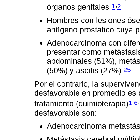
,
1
2
órganos genitales
.
Hombres con lesiones ósea
antígeno prostático cuya 
Adenocarcinoma con difer
presentar como metástasi
abdominales (51%), metásta
25
(50%) y ascitis (27%)
.
Por el contrario, la supervive
desfavorable en promedio es 
,
,
1
6
tratamiento (quimioterapia)
desfavorable son:
Adenocarcinoma metastási
Metástasis cerebral múltip