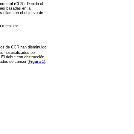
orrectal (CCR). Debido al
nes basadas en la
s ellas con el objetivo de
 a realizar
icos de CCR han disminuido
es hospitalizados por
. El debut con obstrucción
rados de cáncer (
Figura 1
).