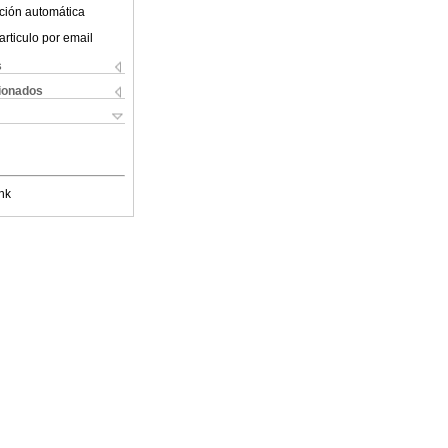
ción automática
articulo por email
s
cionados
nk