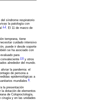
 del síndrome respiratorio
vivas la patología con
1
,
2
al
. El 11 de marzo de
ión temprana, tiene
ecesitar cuidado intensivo
ión, puede ir desde soporte
mbién se ha asociado con
 evaluado para
2
,
6
ma convaleciente
y otros
ltados alrededor del mundo.
aliviar la pandemia: el
contagio de persona a
 medidas epidemiológicas a
6
 sanitarios mundiales
.
a la presentación
r la dotación de elementos
iana de Coloproctología,
e cirugía y en las unidades