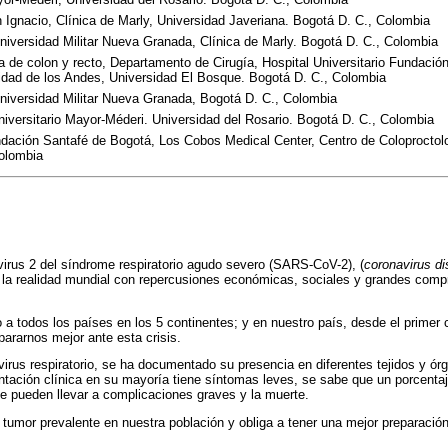
n Ignacio, Clínica de Marly, Universidad Javeriana. Bogotá D. C., Colombia
 Universidad Militar Nueva Granada, Clínica de Marly. Bogotá D. C., Colombia
a de colon y recto, Departamento de Cirugía, Hospital Universitario Fundació
idad de los Andes, Universidad El Bosque. Bogotá D. C., Colombia
 Universidad Militar Nueva Granada, Bogotá D. C., Colombia
niversitario Mayor-Méderi. Universidad del Rosario. Bogotá D. C., Colombia
undación Santafé de Bogotá, Los Cobos Medical Center, Centro de Coloprocto
Colombia
irus 2 del síndrome respiratorio agudo severo (SARS-CoV-2), (
coronavirus d
a la realidad mundial con repercusiones económicas, sociales y grandes com
a todos los países en los 5 continentes; y en nuestro país, desde el primer
ararnos mejor ante esta crisis.
virus respiratorio, se ha documentado su presencia en diferentes tejidos y ór
ación clínica en su mayoría tiene síntomas leves, se sabe que un porcentaj
e pueden llevar a complicaciones graves y la muerte.
 tumor prevalente en nuestra población y obliga a tener una mejor preparación