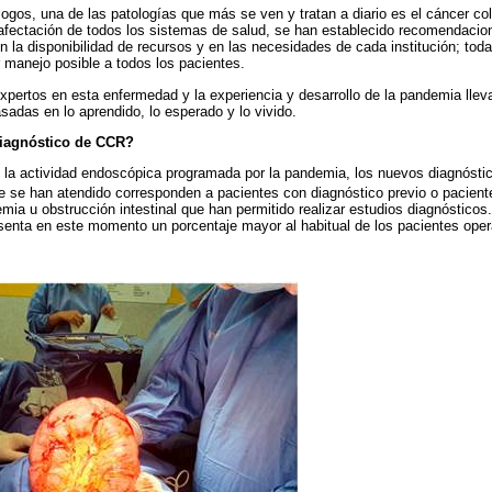
ogos, una de las patologías que más se ven y tratan a diario es el cáncer col
 afectación de todos los sistemas de salud, se han establecido recomendacio
n la disponibilidad de recursos y en las necesidades de cada institución; toda
r manejo posible a todos los pacientes.
xpertos en esta enfermedad y la experiencia y desarrollo de la pandemia lleva
sadas en lo aprendido, lo esperado y lo vivido.
iagnóstico de CCR?
e la actividad endoscópica programada por la pandemia, los nuevos diagnóst
 se han atendido corresponden a pacientes con diagnóstico previo o pacient
ia u obstrucción intestinal que han permitido realizar estudios diagnósticos
esenta en este momento un porcentaje mayor al habitual de los pacientes ope