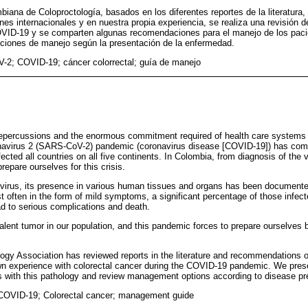
iana de Coloproctología, basados en los diferentes reportes de la literatura
nes internacionales y en nuestra propia experiencia, se realiza una revisión d
VID-19 y se comparten algunas recomendaciones para el manejo de los paci
pciones de manejo según la presentación de la enfermedad.
2; COVID-19; cáncer colorrectal; guía de manejo
epercussions and the enormous commitment required of health care systems 
navirus 2 (SARS-CoV-2) pandemic (coronavirus disease [COVID-19]) has compl
fected all countries on all five continents. In Colombia, from diagnosis of the
repare ourselves for this crisis.
y virus, its presence in various human tissues and organs has been documented
st often in the form of mild symptoms, a significant percentage of those infe
ad to serious complications and death.
alent tumor in our population, and this pandemic forces to prepare ourselves bet
gy Association has reviewed reports in the literature and recommendations of
wn experience with colorectal cancer during the COVID-19 pandemic. We pre
 with this pathology and review management options according to disease pr
OVID-19; Colorectal cancer; management guide