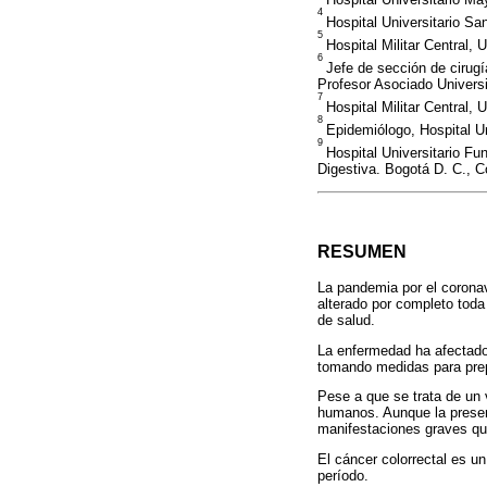
4
Hospital Universitario Sa
5
Hospital Militar Central,
6
Jefe de sección de cirugí
Profesor Asociado Univers
7
Hospital Militar Central,
8
Epidemiólogo, Hospital U
9
Hospital Universitario F
Digestiva. Bogotá D. C., 
RESUMEN
La pandemia por el coronav
alterado por completo tod
de salud.
La enfermedad ha afectado 
tomando medidas para prep
Pese a que se trata de un 
humanos. Aunque la present
manifestaciones graves qu
El cáncer colorrectal es un
período.