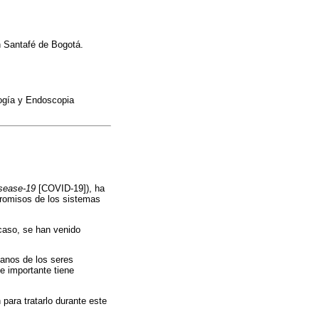
n Santafé de Bogotá.
logía y Endoscopia
isease-19
[COVID-19]), ha
promisos de los sistemas
 caso, se han venido
ganos de los seres
e importante tiene
 para tratarlo durante este