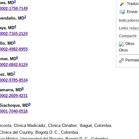
2
ses
, MD
Traduc
-0002-1758-7149
Enviar 
3
Avendaño
, MD
Indicadore
4
aya
, MD
Links rela
-0002-7165-2124
Compartir
5
llo
, MD
Otros
-0002-4982-8955
Otros
6
mmer
, MD
Permali
-0002-0842-6124
7
ñez
, MD
-0002-9785-8534
8
Zamarra
, MD
-0002-2609-4231
9
-Siachoque
, MD
-0001-7040-0518
Acosta, Clínica Medicádiz, Clínica Clinaltec. Ibagué, Colombia.
línica del Country. Bogotá D. C., Colombia
yor-Méderi, Universidad del Rosario. Bogotá D. C., Colombia