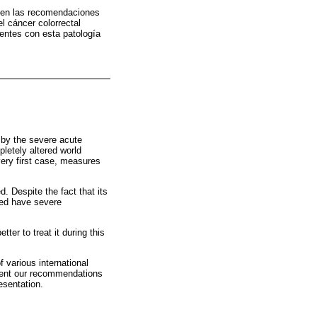
, en las recomendaciones
el cáncer colorrectal
entes con esta patología
by the severe acute
etely altered world
 very first case, measures
. Despite the fact that its
cted have severe
ter to treat it during this
 various international
sent our recommendations
esentation.