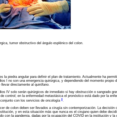
gica, tumor obstructivo del ángulo esplénico del colon.
s la piedra angular para definir el plan de tratamiento. Actualmente ha permitid
ios I no son una emergencia quirúrgica, y dependiendo del momento propio de
llevar directamente al quirófano.
os IV solo serán quirúrgicos de inmediato si hay obstrucción o sangrado gra
de control; en la enfermedad metastásica el pronóstico está dado por la enf
8
n conjunto con los servicios de oncología
.
ncer de colon deben ser llevados a cirugía sin contemporización. La decisión 
stitución, y en esta situación más que nunca es el cirujano quien debe deci
do con la pandemia, dadas por la ocupación del COVID en la institución y la d