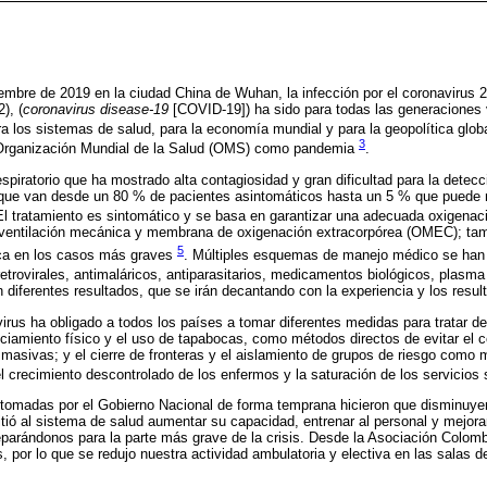
embre de 2019 en la ciudad China de Wuhan, la infección por el coronavirus 2
), (
coronavirus disease-19
[COVID-19]) ha sido para todas las generaciones 
 los sistemas de salud, para la economía mundial y para la geopolítica glob
3
 Organización Mundial de la Salud (OMS) como pandemia
.
spiratorio que ha mostrado alta contagiosidad y gran dificultad para la detecc
 que van desde un 80 % de pacientes asintomáticos hasta un 5 % que puede n
El tratamiento es sintomático y se basa en garantizar una adecuada oxigenac
 ventilación mecánica y membrana de oxigenación extracorpórea (OMEC); ta
5
mica en los casos más graves
. Múltiples esquemas de manejo médico se han
irretrovirales, antimaláricos, antiparasitarios, medicamentos biológicos, plas
n diferentes resultados, que se irán decantando con la experiencia y los resu
irus ha obligado a todos los países a tomar diferentes medidas para tratar de 
ciamiento físico y el uso de tapabocas, como métodos directos de evitar el 
masivas; y el cierre de fronteras y el aislamiento de grupos de riesgo como
el crecimiento descontrolado de los enfermos y la saturación de los servicios
tomadas por el Gobierno Nacional de forma temprana hicieron que disminuyer
ió al sistema de salud aumentar su capacidad, entrenar al personal y mejora
eparándonos para la parte más grave de la crisis. Desde la Asociación Colomb
 por lo que se redujo nuestra actividad ambulatoria y electiva en las salas d