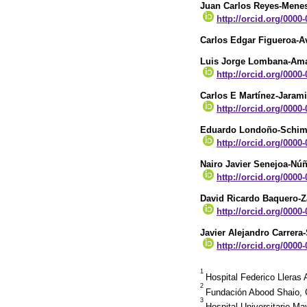
Juan Carlos Reyes-Mene
http://orcid.org/0000
Carlos Edgar Figueroa-
Luis Jorge Lombana-Am
http://orcid.org/0000
Carlos E Martínez-Jarami
http://orcid.org/0000
Eduardo Londoño-Schi
http://orcid.org/0000
Nairo Javier Senejoa-Nú
http://orcid.org/0000
David Ricardo Baquero-
http://orcid.org/0000
Javier Alejandro Carrera
http://orcid.org/0000
1
Hospital Federico Lleras 
2
Fundación Abood Shaio, C
3
Hospital Universitario Ma