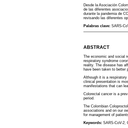
Desde la Asociación Colomb
de las diferentes asociacio
durante la pandemia de CO
revisando las diferentes o
Palabras clave:
SARS-CoV-
ABSTRACT
The economic and social r
respiratory syndrome coro
reality. The disease has af
have been taken to better p
Although it is a respirator
clinical presentation is mo
manifestations that can le
Colorectal cancer is a prev
period.
The Colombian Coloproctolo
associations and on our o
for management of patients
Keywords:
SARS-CoV-2; C