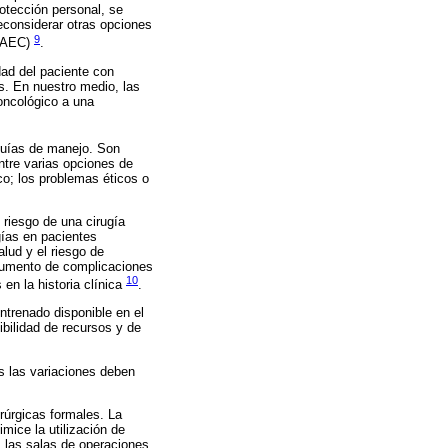
otección personal, se
econsiderar otras opciones
9
 (AEC)
.
dad del paciente con
es. En nuestro medio, las
 oncológico a una
guías de manejo. Son
ntre varias opciones de
co; los problemas éticos o
 riesgo de una cirugía
gías en pacientes
lud y el riesgo de
l aumento de complicaciones
10
en la historia clínica
.
ntrenado disponible en el
ibilidad de recursos y de
as las variaciones deben
rúrgicas formales. La
mice la utilización de
s las salas de operaciones