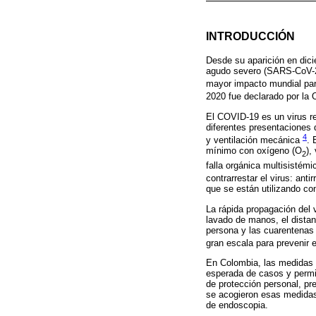
INTRODUCCIÓN
Desde su aparición en dici
agudo severo (SARS-CoV-2
mayor impacto mundial para
2020 fue declarado por la
El COVID-19 es un virus re
diferentes presentaciones
4
y ventilación mecánica
. 
mínimo con oxígeno (O
),
2
falla orgánica multisisté
contrarrestar el virus: ant
que se están utilizando co
La rápida propagación del v
lavado de manos, el distan
persona y las cuarentenas 
gran escala para prevenir 
En Colombia, las medidas 
esperada de casos y permit
de protección personal, pr
se acogieron esas medidas,
de endoscopia.