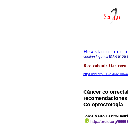
Revista colombian
versión impresa
ISSN
0120-
Rev. colomb. Gastroente
https://doi.org/10.22516/250074
Cáncer colorrecta
recomendaciones 
Coloproctología
Jorge Mario Castro-Beltr
http://orcid.org/0000