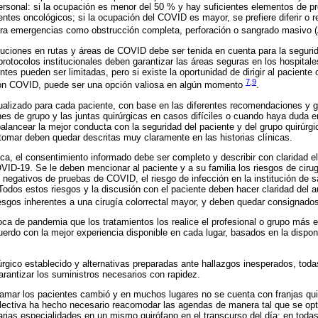
rsonal: si la ocupación es menor del 50 % y hay suficientes elementos de pr
ntes oncológicos; si la ocupación del COVID es mayor, se prefiere diferir o r
 para emergencias como obstrucción completa, perforación o sangrado masivo
ituciones en rutas y áreas de COVID debe ser tenida en cuenta para la seguri
 protocolos institucionales deben garantizar las áreas seguras en los hospital
tes pueden ser limitadas, pero si existe la oportunidad de dirigir al paciente
7
,
9
 con COVID, puede ser una opción valiosa en algún momento
.
dualizado para cada paciente, con base en las diferentes recomendaciones y 
es de grupo y las juntas quirúrgicas en casos difíciles o cuando haya duda e
lancear la mejor conducta con la seguridad del paciente y del grupo quirúrgi
e tomar deben quedar descritas muy claramente en las historias clínicas.
, el consentimiento informado debe ser completo y describir con claridad el
ID-19. Se le deben mencionar al paciente y a su familia los riesgos de ciru
 negativos de pruebas de COVID, el riesgo de infección en la institución de sa
a. Todos estos riesgos y la discusión con el paciente deben hacer claridad de
iesgos inherentes a una cirugía colorrectal mayor, y deben quedar consignados 
a de pandemia que los tratamientos los realice el profesional o grupo más e
uerdo con la mejor experiencia disponible en cada lugar, basados en la dispon
úrgico establecido y alternativas preparadas ante hallazgos inesperados, tod
rantizar los suministros necesarios con rapidez.
amar los pacientes cambió y en muchos lugares no se cuenta con franjas qui
electiva ha hecho necesario reacomodar las agendas de manera tal que se opti
rias especialidades en un mismo quirófano en el transcurso del día; en toda