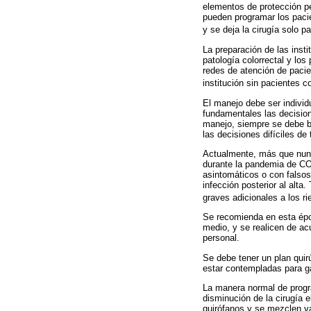
elementos de protección pe
pueden programar los pacie
y se deja la cirugía solo
La preparación de las inst
patología colorrectal y los
redes de atención de pacien
institución sin pacientes
El manejo debe ser indivi
fundamentales las decision
manejo, siempre se debe ba
las decisiones difíciles d
Actualmente, más que nunca
durante la pandemia de COV
asintomáticos o con falsos
infección posterior al alt
graves adicionales a los r
Se recomienda en esta époc
medio, y se realicen de ac
personal.
Se debe tener un plan quir
estar contempladas para ga
La manera normal de progr
disminución de la cirugía 
quirófanos y se mezclen va