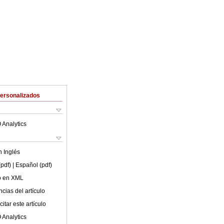
Personalizados
 Analytics
en
Inglés
(pdf)
| Español (pdf)
lo en XML
cias del artículo
itar este artículo
 Analytics