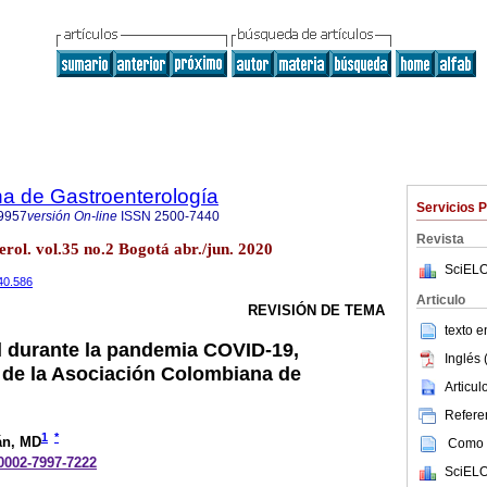
a de Gastroenterología
Servicios 
9957
versión On-line
ISSN
2500-7440
Revista
rol. vol.35 no.2 Bogotá abr./jun. 2020
SciELO
40.586
Articulo
REVISIÓN DE TEMA
texto 
l durante la pandemia COVID-19,
Inglés 
de la Asociación Colombiana de
Articu
Referen
1
*
án
, MD
Como c
-0002-7997-7222
SciELO