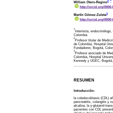
2
*
William Otero-Regino
http://orcid.org/0000
3
Martín Gómez-Zuleta
http://orcid.org/0000
1
Internista, endocrinólogo
Colombia
2
Profesor titular de Medic
de Colombia, Hospital Univ
Fundadores; Bogotá, Colo
3
Profesor asociado de Medi
Colombia, Hospital Univers
Kennedy y UGEC; Bogotá,
RESUMEN
Introducción:
la coledocolitiasis (CDL) a
pancreatitis, colangitis y
alcalina, la γ-glutamil-tr
pacientes con CDL presenta