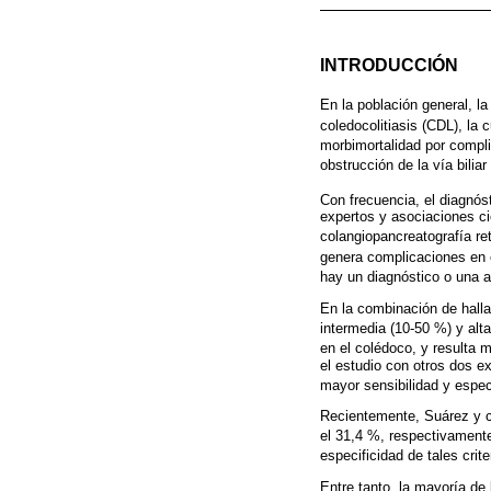
INTRODUCCIÓN
En la población general, la
coledocolitiasis (CDL), la 
morbimortalidad por compli
obstrucción de la vía bili
Con frecuencia, el diagnós
expertos y asociaciones cie
colangiopancreatografía r
genera complicaciones en 
hay un diagnóstico o una a
En la combinación de halla
intermedia (10-50 %) y alt
en el colédoco, y resulta 
el estudio con otros dos e
mayor sensibilidad y especi
Recientemente, Suárez y co
el 31,4 %, respectivament
especificidad de tales cri
Entre tanto, la mayoría d