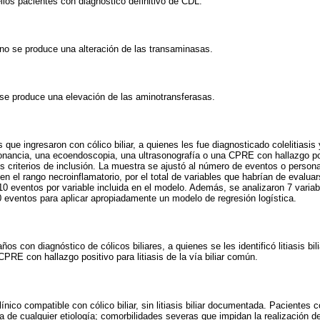
los pacientes con diagnóstico definitivo de CDL.
no se produce una alteración de las transaminasas.
se produce una elevación de las aminotransferasas.
 que ingresaron con cólico biliar, a quienes les fue diagnosticado colelitiasi
onancia, una ecoendoscopia, una ultrasonografía o una CPRE con hallazgo po
 criterios de inclusión. La muestra se ajustó al número de eventos o person
n el rango necroinflamatorio, por el total de variables que habrían de evaluar
10 eventos por variable incluida en el modelo. Además, se analizaron 7 variabl
 eventos para aplicar apropiadamente un modelo de regresión logística.
s con diagnóstico de cólicos biliares, a quienes se les identificó litiasis bil
PRE con hallazgo positivo para litiasis de la vía biliar común.
nico compatible con cólico biliar, sin litiasis biliar documentada. Pacientes 
da de cualquier etiología; comorbilidades severas que impidan la realización d