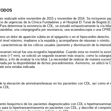
TODOS
les realizado entre noviembre de 2015 y noviembre de 2016. Se incluyeron p
cio de urgencias de la Clínica Fundadores y el Hospital El Tunal de Bogotá (
 Para determinar la existencia de CDL, se estudió exhaustivamente la vía bili
patobiliar, una colangiografía por resonancia, una ecoendoscopia o una CPRE
 como un dolor de aparición súbita en el epigastrio o en el hipocondrio derecho
el nivel máximo, irradiarse a la espalda y acompañarse de náuseas o vómito,
s características de los cólicos usuales (aumento y disminución de la intensi
 examen inicial fue una ecografía hepatobiliar. Cuando esta no mostró la exist
e este (>7 mm), se solicitó un segundo examen más exacto, como la colangiog
tica, a fin de evaluar la vía biliar. La necesidad de realizar de manera suces
da por la disponibilidad de dichos procedimientos. Asimismo, se utilizó la
do esta estaba indicada.
de la elevación de aminotransferasas en los pacientes con CDL, así como el 
de CDL.
iento bioquímico de los pacientes diagnosticados con CDL e hipertransamin
s para la hipertransaminasemia en pacientes con CDL, y describir el comport