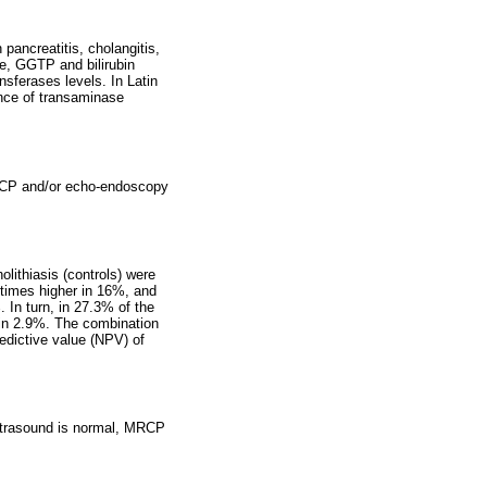
 pancreatitis, cholangitis,
se, GGTP and bilirubin
nsferases levels. In Latin
ence of transaminase
MRCP and/or echo-endoscopy
olithiasis (controls) were
times higher in 16%, and
In turn, in 27.3% of the
 in 2.9%. The combination
redictive value (NPV) of
 ultrasound is normal, MRCP