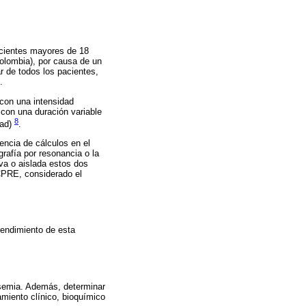
acientes mayores de 18
Colombia), por causa de un
ar de todos los pacientes,
.
, con una intensidad
 con una duración variable
8
dad)
.
encia de cálculos en el
rafía por resonancia o la
iva o aislada estos dos
 CPRE, considerado el
rendimiento de esta
asemia. Además, determinar
amiento clínico, bioquímico