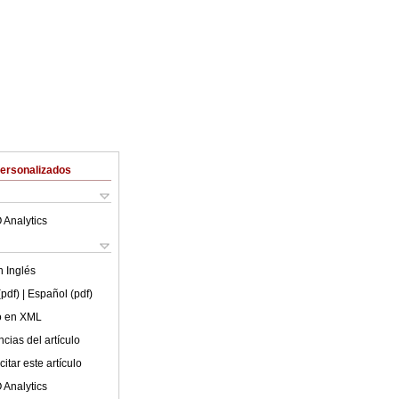
Personalizados
 Analytics
en
Inglés
(pdf)
| Español (pdf)
lo en XML
cias del artículo
itar este artículo
 Analytics