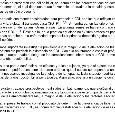
encias se presentan con cólico biliar, así como con las características de dolo
drio derecho, el cual tiene una duración variable, se irradia a la espalda y e
8
ias de un cólico usual
.
as tradicionalmente consideradas para predecir la CDL son las que reflejan c
1
,
6
,
8
recta y la γ-glutamil-transpeptidasa (GGTP)
. Sin embargo, en las diferente
 la elevación de las aminotransferasas. En algunas series se han encontrado
9
-
11
es con CDL
. Pese a ello, en la práctica cotidiana no existen protocolos pa
asas se debe a una enfermedad hepatocelular primaria (hepatitis aguda) o a u
el colédoco.
os importante investigar la prevalencia y la magnitud de la elevación de las
ción pudiera predecir la existencia de CDL. Con ello apuntamos a estudiar pro
 exactos, dado el riesgo de las complicaciones inherentes a la CDL, como la 
e la obstrucción biliar.
itoria podría confundir a los clínicos y a los cirujanos, ya que si existe un
ormal) se podría considerar, de forma errónea, que el cuadro corresponde a un
innecesarios investigando la etiología de la hepatitis. Esta situación podría 
 de la obstrucción biliar por cálculos. Asimismo, operar a un paciente con h
o existen trabajos prospectivos, realizados en Latinoamérica, que evalúen dich
aracterización clínica, imagenológica y bioquímica de este grupo de pacient
 de las aminotransferasas, la magnitud de la elevación y los factores asociad
ar el presente trabajo con el propósito de determinar la prevalencia de hiper
los pacientes con CDL, así como también establecer si la elevación de esas 
decir la CDL.