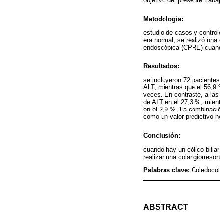
objetivo del presente traba
Metodología:
estudio de casos y controle
era normal, se realizó una
endoscópica (CPRE) cuand
Resultados:
se incluyeron 72 pacientes
ALT, mientras que el 56,9
veces. En contraste, a las
de ALT en el 27,3 %, mien
en el 2,9 %. La combinació
como un valor predictivo n
Conclusión:
cuando hay un cólico bilia
realizar una colangiorreso
Palabras clave:
Coledocoli
ABSTRACT