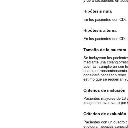
y de antecedentes en aquel
Hipótesis nula
En los pacientes con CDL 
Hipótesis alterna
En los pacientes con CDL 
Tamaño de la muestra
Se incluyeron los pacientes
mediante una colangiorres
además, cumplieran con los
una hipertransaminasemia e
consideró necesario tener 
estimó que se requerían 70
Criterios de inclusión
Pacientes mayores de 18 año
imagen no invasiva, o por C
Criterios de exclusión
Pacientes con un cuadro clí
etiología; hepatitis conoci