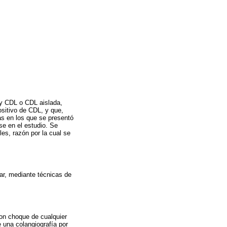
s y CDL o CDL aislada,
sitivo de CDL, y que,
as en los que se presentó
se en el estudio. Se
es, razón por la cual se
iar, mediante técnicas de
con choque de cualquier
e una colangiografía por