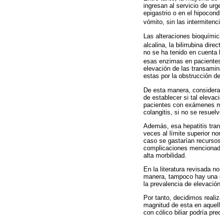
ingresan al servicio de urg
epigastrio o en el hipocon
vómito, sin las intermitenc
Las alteraciones bioquímic
alcalina, la bilirrubina di
no se ha tenido en cuenta
esas enzimas en pacient
elevación de las transamin
estas por la obstrucción d
De esta manera, consideram
de establecer si tal eleva
pacientes con exámenes más
colangitis, si no se resuelv
Además, esa hepatitis trans
veces al límite superior n
caso se gastarían recursos 
complicaciones mencionadas
alta morbilidad.
En la literatura revisada n
manera, tampoco hay una c
la prevalencia de elevación
Por tanto, decidimos realiz
magnitud de esta en aquel
con cólico biliar podría pre