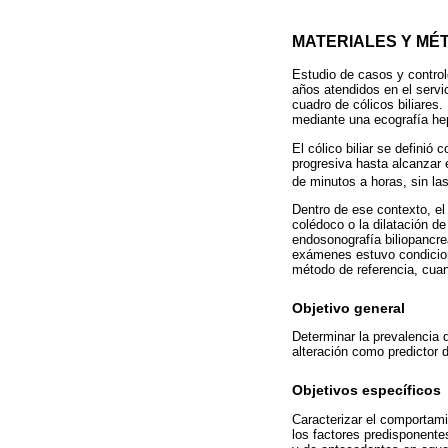
MATERIALES Y MÉ
Estudio de casos y contro
años atendidos en el servi
cuadro de cólicos biliares.
mediante una ecografía he
El cólico biliar se definió
progresiva hasta alcanzar 
de minutos a horas, sin la
Dentro de ese contexto, el
colédoco o la dilatación d
endosonografía biliopancreá
exámenes estuvo condiciona
método de referencia, cuan
Objetivo general
Determinar la prevalencia 
alteración como predictor 
Objetivos específicos
Caracterizar el comportam
los factores predisponente