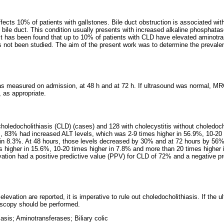
fects 10% of patients with gallstones. Bile duct obstruction is associated with
bile duct. This condition usually presents with increased alkaline phosphata
 it has been found that up to 10% of patients with CLD have elevated aminotra
as not been studied. The aim of the present work was to determine the preval
as measured on admission, at 48 h and at 72 h. If ultrasound was normal, 
as appropriate.
 choledocholithiasis (CLD) (cases) and 128 with cholecystitis without choledoch
, 83% had increased ALT levels, which was 2-9 times higher in 56.9%, 10-20 
in 8.3%. At 48 hours, those levels decreased by 30% and at 72 hours by 56%. 
s higher in 15.6%, 10-20 times higher in 7.8% and more than 20 times higher
evation had a positive predictive value (PPV) for CLD of 72% and a negative p
elevation are reported, it is imperative to rule out choledocholithiasis. If the
oscopy should be performed.
asis; Aminotransferases; Biliary colic