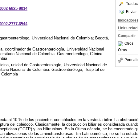
Traduc
-0002-6825-9014
Enviar 
Indicadore
-0002-2377-6544
Links rela
Compartir
, gastroenterólogo, Universidad Nacional de Colombia; Bogotá,
Otros
ina, coordinador de Gastroenterología, Universidad Nacional
Otros
ersitario Nacional de Colombia. Gastroenterólogo, Clínica
mbia
Permali
cina, unidad de Gastroenterología, Universidad Nacional de
itario Nacional de Colombia. Gastroenterólogo, Hospital de
 Colombia
fecta al 10 % de los pacientes con cálculos en la vesícula biliar. La obstrucc
 ruptura del colédoco. Clásicamente, la obstrucción biliar es considerada cuan
anspeptidasa (GGTP) y las bilirrubinas. En la última década, se ha encontrado 
n elevaciones de las aminotransferasas. En Latinoamérica, no se ha estudia