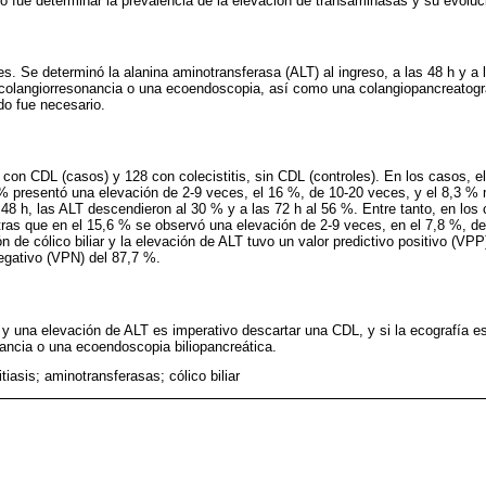
jo fue determinar la prevalencia de la elevación de transaminasas y su evoluc
s. Se determinó la alanina aminotransferasa (ALT) al ingreso, a las 48 h y a l
 colangiorresonancia o una ecoendoscopia, así como una colangiopancreatogra
o fue necesario.
 con CDL (casos) y 128 con colecistitis, sin CDL (controles). En los casos, 
 % presentó una elevación de 2-9 veces, el 16 %, de 10-20 veces, y el 8,3 %
 48 h, las ALT descendieron al 30 % y a las 72 h al 56 %. Entre tanto, en lo
tras que en el 15,6 % se observó una elevación de 2-9 veces, en el 7,8 %, d
n de cólico biliar y la elevación de ALT tuvo un valor predictivo positivo (VP
egativo (VPN) del 87,7 %.
r y una elevación de ALT es imperativo descartar una CDL, y si la ecografía e
nancia o una ecoendoscopia biliopancreática.
tiasis; aminotransferasas; cólico biliar