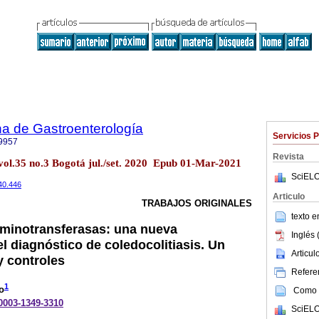
a de Gastroenterología
Servicios 
9957
Revista
vol.35 no.3 Bogotá jul./set. 2020 Epub 01-Mar-2021
SciELO
40.446
Articulo
TRABAJOS ORIGINALES
texto 
aminotransferasas: una nueva
Inglés 
l diagnóstico de coledocolitiasis. Un
Articu
y controles
Referen
1
o
Como c
-0003-1349-3310
SciELO