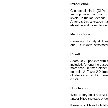
Introduction:
Choledocolithiasis (CLD) af
and rupture of the common 
levels. In the last decade,
America, this alteration h
elevation and its evolution.
Methodology:
Case-control study. ALT w
and ERCP were performed, 
Results:
A total of 72 patients with
included. Among the cases
more than 20 times higher 
controls, ALT was 2-9 time
of biliary colic and ALT el
87.7%.
Conclusion:
When biliary colic and ALT 
and/or biliopancreatic end
Keywords:
Choledocholithi