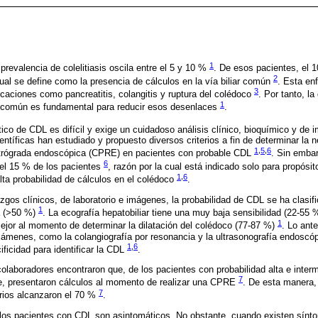
1
 prevalencia de colelitiasis oscila entre el 5 y 10 %
. De esos pacientes, el 
2
cual se define como la presencia de cálculos en la vía biliar común
. Esta en
3
caciones como pancreatitis, colangitis y ruptura del colédoco
. Por tanto, l
1
ar común es fundamental para reducir esos desenlaces
.
tico de CDL es difícil y exige un cuidadoso análisis clínico, bioquímico y de
ntíficas han estudiado y propuesto diversos criterios a fin de determinar la 
1
,
5
,
6
etrógrada endoscópica (CPRE) en pacientes con probable CDL
. Sin emba
6
el 15 % de los pacientes
, razón por la cual está indicado solo para propósi
1
,
6
lta probabilidad de cálculos en el colédoco
.
zgos clínicos, de laboratorio e imágenes, la probabilidad de CDL se ha clasi
1
a (>50 %)
. La ecografía hepatobiliar tiene una muy baja sensibilidad (22-55 %
1
mejor al momento de determinar la dilatación del colédoco (77-87 %)
. Lo ante
xámenes, como la colangiografía por resonancia y la ultrasonografía endoscóp
1
,
6
ficidad para identificar la CDL
.
laboradores encontraron que, de los pacientes con probabilidad alta e interm
7
e, presentaron cálculos al momento de realizar una CPRE
. De esta manera, 
7
terios alcanzaron el 70 %
.
e los pacientes con CDL son asintomáticos. No obstante, cuando existen sínt