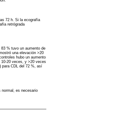
ión.
as 72 h. Si la ecografía
fía retrógrada
el 83 % tuvo un aumento de
 mostró una elevación >20
s controles hubo un aumento
e 10-20 veces, y >20 veces
P) para CDL del 72 %, así
s normal, es necesario