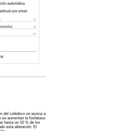
ción automática
articulo por email
s
cionados
nk
ión del colédoco se asocia a
do se aumentan la fosfatasa
que hasta un 10 % de los
do esta alteración. El