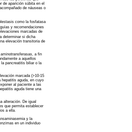
r de aparición súbita en el
stá acompañado de náuseas o
olestasis como la fosfatasa
s guías y recomendaciones
 elevaciones marcadas de
ra determinar si dicha
na elevación transitoria de
 aminotransferasas, a fin
fundamente a aquellos
pancreatitis biliar o la
a elevación marcada (>10-15
a hepatitis aguda, en cuyo
exponer al paciente a las
epatitis aguda tiene una
a alteración. De igual
es que permita establecer
os a ella.
transaminasemia y la
enzimas en un individuo