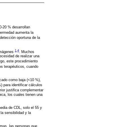
10-20 % desarrollan
fermedad aumenta la
a detección oportuna de la
1
,
4
 imágenes
. Muchos
necesidad de realizar una
rgo, este procedimiento
tos terapéuticos, cuando
ficado como baja (<10 %),
) para identificar cálculos
rior justifica complementar
ica, los cuales tienen una
edia de CDL, solo el 55 y
la sensibilidad y la
omas, las personas que